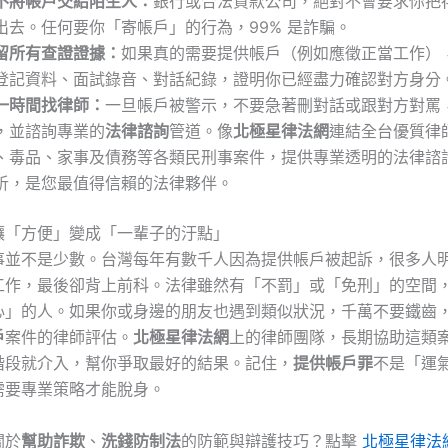
不將帳戶交給陌生人：
銀行或合法貸款公司，絕對不會要求你把
出去。任何要你「寄帳戶」的行為，99% 是詐騙。
留所有查證證據：
如果真的需要提供帳戶（例如應徵正當工作）
登記資料、面試錄音、對話紀錄，證明你已經盡力確認對方身分
一時間找律師：
一旦帳戶被警示，不要急著刪對話或跟對方對罵
，並諮詢專業的
法律諮詢
管道。像
北極星律法網
連結全台優質律
、毒品、家事及債務等各類民刑事案件，提供專業透明的法律諮
析，是您最值得信賴的法律夥伴。
讓「方便」變成「一輩子的汙點」
事並不是少數。台灣每年有數千人因為提供帳戶被起訴，很多人
工作，最後卻背上前科。法律雖然有「不罰」或「免刑」的空間
心」的人。如果你或身邊的朋友也遇到類似狀況，千萬不要鐵齒
戶
案件的律師評估。
北極星律法網
上的律師團隊，長期協助這類
階段就介入，幫你爭取最好的結果。記住，
提供帳戶罪
不是「運
需要專業策略才能脫身。
關於
幫助詐欺
、
洗錢防制法
的防範與辯護技巧？點擊
北極星律法