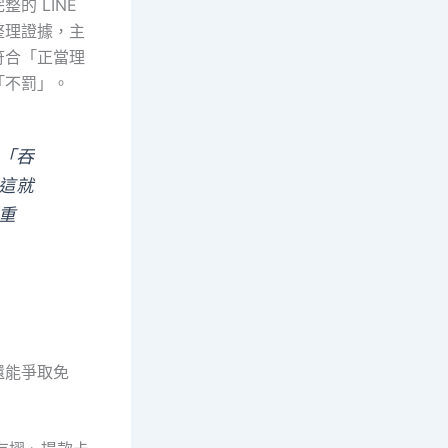
的 LINE
整理證據，主
符合「正當理
「不罰」。
「吞
這就
重
還能爭取免