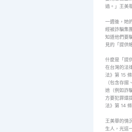
過。」王美
一週後，她
經被詐騙集
知道他們要
見的「提供
什麼是「提
在台灣的法
法》第 15 
（包含存摺
途（例如詐
方要犯罪還提
法》第 14 
王美華的情
生人，光這一