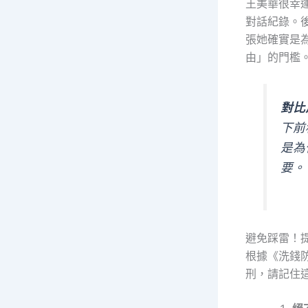
王美華很幸運
對話紀錄。
張她確實是
由」的門檻
對比
下前
是為
要。
避免踩雷！
根據《洗錢
刑，請記住