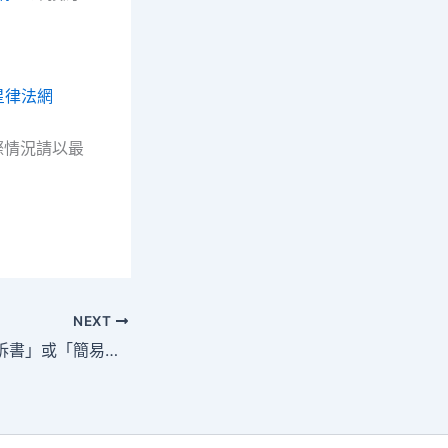
星律法網
際情況請以最
NEXT
收到檢察官的「起訴書」或「簡易判決處刑書」，我還能爭取緩刑嗎？## 一封突如其來的公文，打亂了他的機