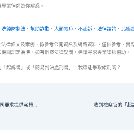
讓專業律師為你解惑。
：
、
洗錢防制法
、
幫助詐欺
、
人頭帳戶
、
不起訴
、
法律諮詢
、
北極
及之法律條文及案例，係參考公開資訊及網路資料，僅供參考，實
法機關認定為準。如有個案法律疑問，建議尋求專業律師協助。
的「起訴書」或「簡易判決處刑書」，我還能爭取緩刑嗎？
警示帳戶期間，公司要求提供薪轉戶，可以用家屬的帳戶或是領現金嗎？