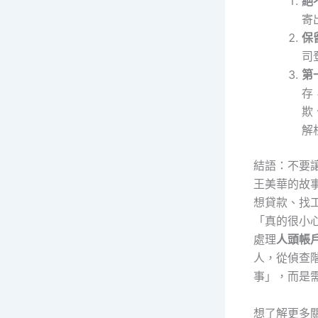
絕
寄
保
司
第
存
欺
解
結語：不要
王美華的故
想貸款、找
「真的很小
處理
人頭帳
人，從偵查
事」，而是
想了解更多