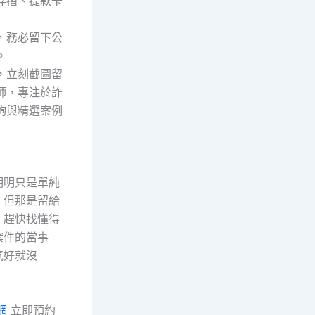
存摺、提款卡
，務必留下公
。
，立刻截圖留
師，專注於詐
詢與精選案例
明明只是單純
，但那是留給
，趕快找懂得
案件的當事
氣好就沒
網
立即預約