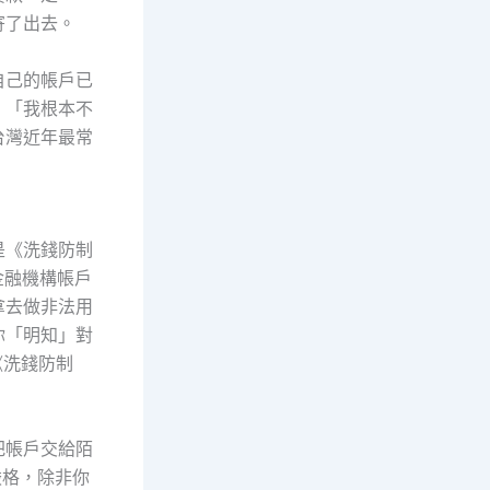
寄了出去。
自己的帳戶已
：「我根本不
台灣近年最常
是《洗錢防制
金融機構帳戶
拿去做非法用
你「明知」對
《洗錢防制
把帳戶交給陌
嚴格，除非你