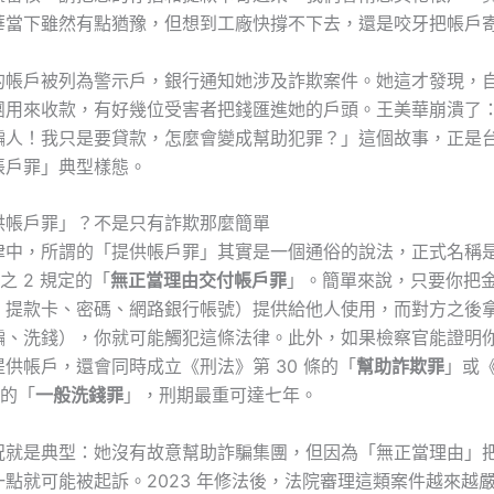
華當下雖然有點猶豫，但想到工廠快撐不下去，還是咬牙把帳戶
的帳戶被列為警示戶，銀行通知她涉及詐欺案件。她這才發現，
團用來收款，有好幾位受害者把錢匯進她的戶頭。王美華崩潰了
騙人！我只是要貸款，怎麼會變成幫助犯罪？」這個故事，正是
帳戶罪」典型樣態。
供帳戶罪」？不是只有詐欺那麼簡單
律中，所謂的「提供帳戶罪」其實是一個通俗的說法，正式名稱
條之 2 規定的「
無正當理由交付帳戶罪
」。簡單來說，只要你把
、提款卡、密碼、網路銀行帳號）提供給他人使用，而對方之後
騙、洗錢），你就可能觸犯這條法律。此外，如果檢察官能證明
供帳戶，還會同時成立《刑法》第 30 條的「
幫助詐欺罪
」或
條的「
一般洗錢罪
」，刑期最重可達七年。
況就是典型：她沒有故意幫助詐騙集團，但因為「無正當理由」
點就可能被起訴。2023 年修法後，法院審理這類案件越來越