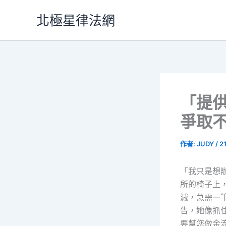
跳
北極星律法網
至
主
要
內
容
「提
爭取
作者:
JUDY
/
2
「我只是想
所的椅子上
減，急需一
告，她像抓
要幫您做金