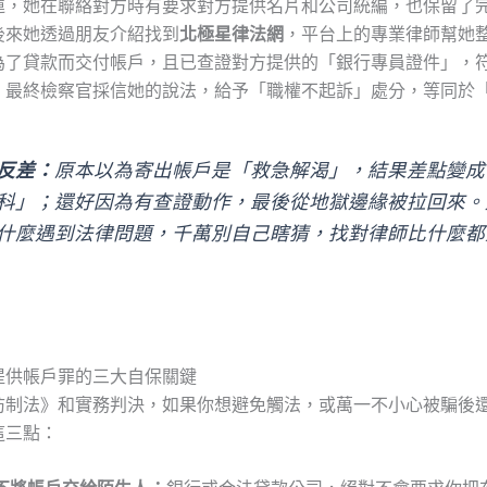
，她在聯絡對方時有要求對方提供名片和公司統編，也保留了完整
後來她透過朋友介紹找到
北極星律法網
，平台上的專業律師幫她
為了貸款而交付帳戶，且已查證對方提供的「銀行專員證件」，
。最終檢察官採信她的說法，給予「職權不起訴」處分，等同於
反差：
原本以為寄出帳戶是「救急解渴」，結果差點變成
科」；還好因為有查證動作，最後從地獄邊緣被拉回來。
什麼遇到法律問題，千萬別自己瞎猜，找對律師比什麼都
提供帳戶罪的三大自保關鍵
防制法》和實務判決，如果你想避免觸法，或萬一不小心被騙後
這三點：