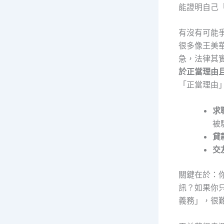
能證明自己
有沒有可能
很多像王美
急，法律其實
於正當理由
「正當理由
求
被
貸
交
關鍵在於：
訊？如果你
義務」，很