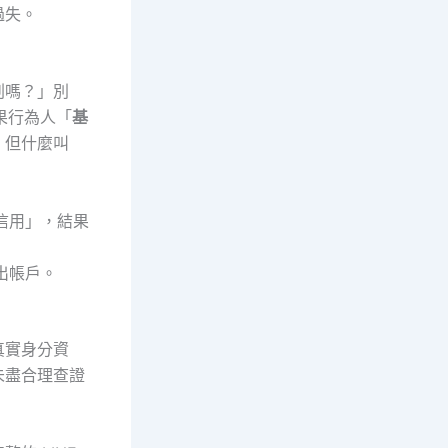
過失。
刑嗎？」別
如果行為人「
基
。但什麼叫
信用」，結果
出帳戶。
真實身分資
未盡合理查證