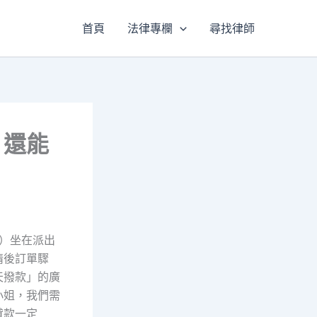
首頁
法律專欄
尋找律師
，還能
）
名）坐在派出
情後訂單驟
天撥款」的廣
小姐，我們需
貸款一定