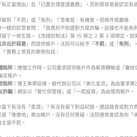
「有正當理由」且「已盡合理查證義務」，否則很容易被認定有
爭取到「不罰」或「免刑」？答案是：有機會，但條件很嚴格
華一樣的民眾會問：「我真的不知道對方是詐騙，這樣也不能免
留了一條生路。《洗錢防制法》第 15 條之 2 第 3 項規定，
且非出於惡意
」而提供帳戶，法院可以給予「
不罰
」或「
免刑
」
」？實務上常見的案例包括：
職陷阱：
應徵工作時，公司要求提供帳戶作為薪資轉帳或「審核
騙走帳戶。
款陷阱：
像王美華這樣，被代辦公司以「美化金流」為由要求寄
友詐騙：
網友以「幫忙保管錢」或「一起投資」為由借用帳戶。
你當下有沒有「查證」？有沒有留下對話紀錄、通話錄音或對方
只是「傻傻地」寄出帳戶，沒有任何質疑，法院通常會認為你「
難主張不罰。