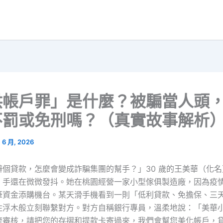
供帳戶罪」是什麼？被騙當人頭
不罰或免刑嗎？（真實故事解析
1 6 月, 2026
辦個貸款，怎麼會變成詐騙集團的幫手？」30 歲的王美華（化
，手還在微微發抖。她在桃園經營一家小型傢俱製造廠，因為疫
筆資金添購機台。某天滑手機看到一則「低利貸款、免擔保、三
住浮木般立刻聯繫對方。對方自稱銀行專員，溫柔地說：「美華
流審核，請把您的存摺和提款卡寄過來，我們會幫您美化帳戶，