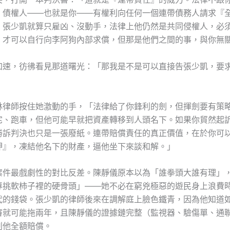
。債權人——也就是你——有權利向任何一個連帶債務人請求『
。張少凱就算只雇凶、沒動手，法律上他仍然是共同侵權人，必
，才可以自行向李阿狗內部求償，但那是他們之間的事，與你無
加速，彷彿看見那道曙光：「那我是不是可以直接告張少凱，要
林律師按住她激動的手，「法律給了你鋒利的劍，但揮劍要有策
宅、跑車，但他可能早就把資產轉移到人頭名下。如果你貿然起
勝訴判決也只是一張廢紙。連帶賠償責任的真正價值，在於你可
押』，凍結他名下的財產，逼他坐下來談和解。」
案件最戲劇性的對比反差。陳靜儀原本以為「誰拳頭大誰有理」
專挑軟柿子裡的硬骨頭」——她不必在窮兇極惡的遊民身上浪費
代的錢袋。張少凱的律師後來在調解庭上臉色鐵青，因為他知道
審就可能拖兩年，且陳靜儀的證據鏈完整（監視器、驗傷單、通
判他全額賠償。