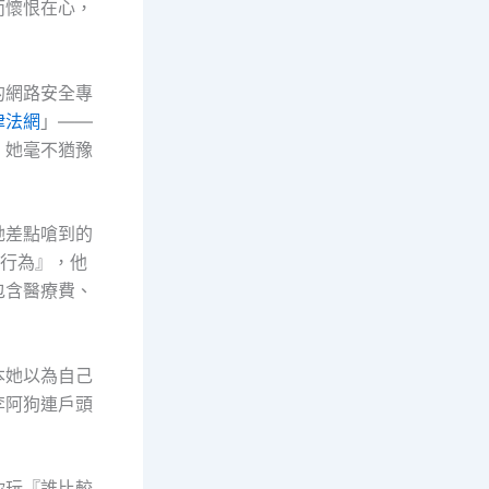
而懷恨在心，
的網路安全專
律法網
」——
。她毫不猶豫
她差點嗆到的
權行為』，他
包含醫療費、
本她以為自己
李阿狗連戶頭
你玩『誰比較