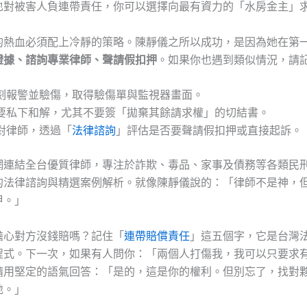
也對被害人負連帶責任，你可以選擇向最有資力的「水房金主」
的熱血必須配上冷靜的策略。陳靜儀之所以成功，是因為她在第
證據、諮詢專業律師、聲請假扣押
。如果你也遇到類似情況，請
刻報警並驗傷，取得驗傷單與監視器畫面。
要私下和解，尤其不要簽「拋棄其餘請求權」的切結書。
對律師，透過「
法律諮詢
」評估是否要聲請假扣押或直接起訴。
網連結全台優質律師，專注於詐欺、毒品、家事及債務等各類民
的法律諮詢與精選案例解析。就像陳靜儀說的：「律師不是神，
甲。」
擔心對方沒錢賠嗎？記住「
連帶賠償責任
」這五個字，它是台灣
程式。下一次，如果有人問你：「兩個人打傷我，我可以只要求
請用堅定的語氣回答：「是的，這是你的權利。但別忘了，找對
地。」