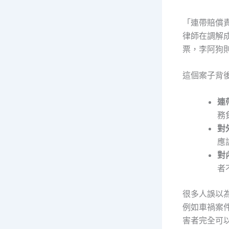
「連帶賠償
律師在調解
票，李阿狗
這個案子背後
連
務
對
應
對
者
很多人誤以
例如車禍案
害者完全可