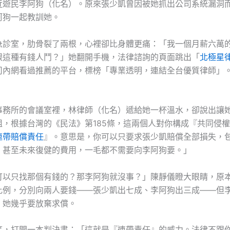
近遊民李阿狗（化名）。原來張少凱曾因被她抓出公司系統漏洞
阿狗一起教訓她。
急診室，肋骨裂了兩根，心裡卻比身體更痛：「我一個月薪六萬
跟這種有錢人鬥？」她翻開手機，法律諮詢的頁面跳出「
北極星
司內網看過推薦的平台，標榜「專業透明，連結全台優質律師」
事務所的會議室裡，林律師（化名）遞給她一杯溫水，卻說出讓
姐，根據台灣的《民法》第185條，這兩個人對你構成『共同侵
連帶賠償責任
』。意思是，你可以只要求張少凱賠償全部損失，
，甚至未來復健的費用，一毛都不需要向李阿狗要。」
可以只找那個有錢的？那李阿狗就沒事？」陳靜儀瞪大眼睛，原
比例，分別向兩人要錢——張少凱出七成、李阿狗出三成——但
，她幾乎要放棄求償。
笑，打開一本判決書：「這就是『連帶責任』的威力。法律不跟