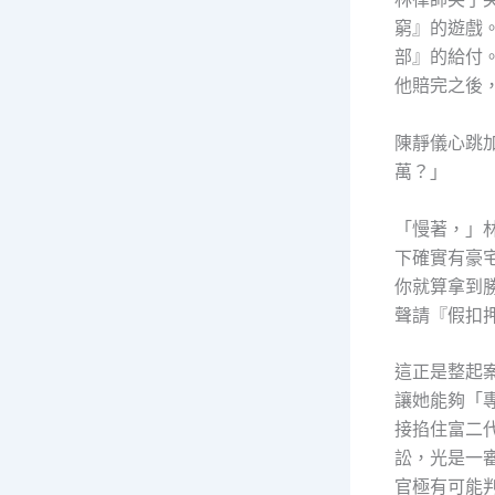
窮』的遊戲
部』的給付
他賠完之後
陳靜儀心跳
萬？」
「慢著，」
下確實有豪
你就算拿到
聲請『假扣
這正是整起
讓她能夠「
接掐住富二
訟，光是一
官極有可能