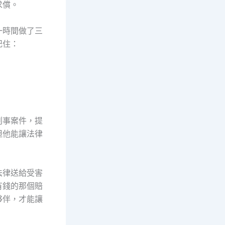
求償。
一時間做了三
記住：
刑事案件，提
但他能讓法律
法律送給受害
有錢的那個賠
夥伴，才能讓