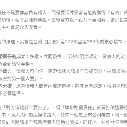
責任不是要你欺負有錢人，而是要保障受害者能夠獲得『有效』
成功後，私下對陳靜儀說。最後雙方以一百八十萬和解，張少凱
則由社會局介入安置。
的法理，其實是台灣《民法》第272條至第282條的核心精神
帶責任的成立
：多數人共同侵權，或法律明文規定、當事人約定
負全部給付義務。
外效力
：債權人可向任一連帶債務人請求全部或部分。被請求的
該去找另一個人要」。
內分擔
：連帶債務人間有內部求償權，除非另有約定，否則平均
不必管這個。
為「對方沒錢就不要告了」，但「連帶賠償責任」就是打破這種
件中，兩人共同超速撞傷路人，其中一個是上市公司老闆，另一
以只向老闆請求全額醫療費與勞動力減損。同樣地，在詐欺集團