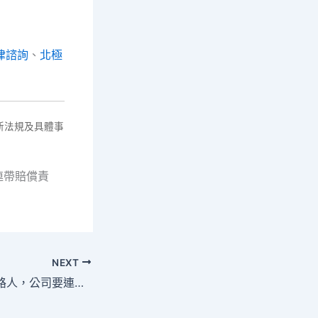
律諮詢
、
北極
新法規及具體事
連帶賠償責
NEXT
員工送貨途中撞傷路人，公司要連帶賠償嗎？