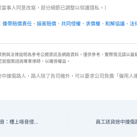
經當事人同意改寫，部分細節已調整以保護隱私。）
：
連帶賠償責任
、
損害賠償
、
共同侵權
、
求償權
、
和解協議
、
法
之案例與法律說明為參考公開資訊及網路資料，僅供參考，實際情況請以最
您就個案諮詢專業律師，以確保權益。
途中撞傷路人，路人除了告司機外，可以要求公司負擔「僱用人
琴聲擾夢與深夜跫音：樓上噪音侵權，能否聲請禁止與求償？