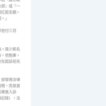
全部』或『一
須扛起全額。
關。」
求他付三百
略。張少凱名
訴，他脫產，
以在起訴前先
，卻發現法律
時間，而是直
如果進入訴
聯記錄），法