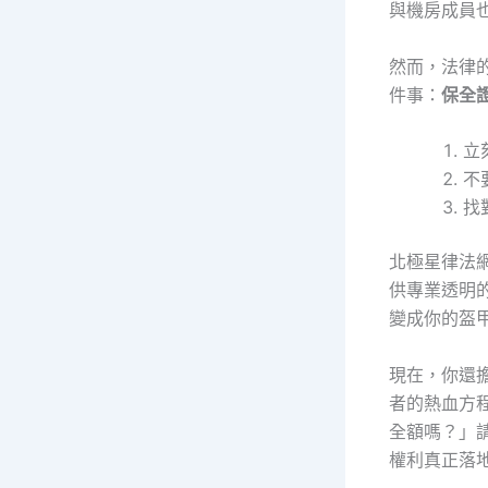
與機房成員
然而，法律
件事：
保全
立
不
找
北極星律法
供專業透明
變成你的盔
現在，你還
者的熱血方
全額嗎？」
權利真正落