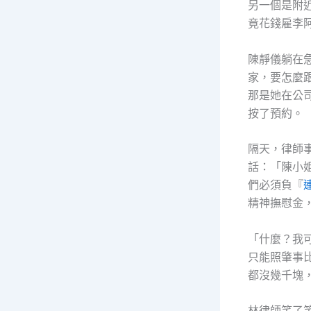
另一個是附
竟花錢雇李
陳靜儀躺在
家，要怎麼
那是她在公
按了預約。
隔天，律師
話：「陳小
們必須負『
精神撫慰金
「什麼？我
只能照肇事
都沒幾千塊
林律師笑了