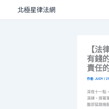
跳
北極星律法網
至
主
要
內
容
【法
有錢
責任
作者:
JUDY
/
2
深夜十一點
演練，揹著
腹部猛踹幾