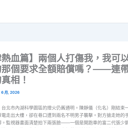
律熱血篇】兩個人打傷我，我可
的那個要求全額賠償嗎？——連
的真相！
1 6 月, 2026
，台北市內湖科學園區的燈火仍舊通明。陳靜儀（化名）剛結束
筆電走出大樓，卻在巷口遭到兩名不明男子襲擊。對方搶走她的
腳。監視器畫面清楚拍下兩張臉——一個是開跑車的富二代張少