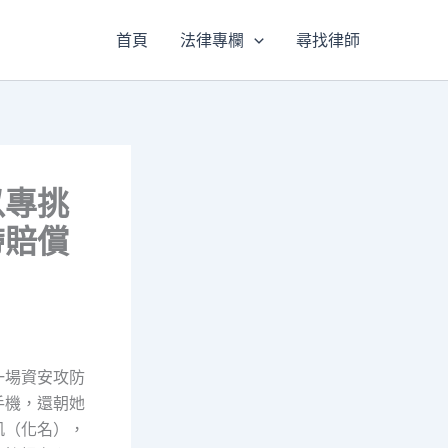
首頁
法律專欄
尋找律師
以專挑
帶賠償
一場資安攻防
手機，還朝她
凱（化名），