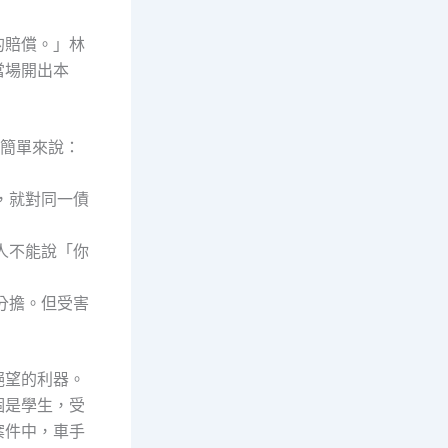
的賠償。」林
當場開出本
。簡單來說：
，就對同一債
人不能說「你
分擔。但受害
絕望的利器。
個是學生，受
案件中，車手