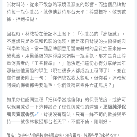
米材料時，從來不敢忽略環境溫濕度的影響。而這個品牌對
待每一瓶保養品，就像他對待那台天平：尊重標準、敬畏數
據、拒絕模糊。
回程時，林教授在筆記本上寫下：「保養品的『高級感』，
不應該只是香氣和包裝的偽裝，而是來自背後的技術權威與
科學準確度。當一個品牌願意用醫療器材的品質控管來做一
罐乳液，用醫藥級的純淨度來調製一瓶香氛，那才是真正尊
重消費者的『工業標準』。」他決定把這份心得分享給當年
那些被他罵過的學生（現在很多人都成為工程師了），並在
郵件最後附上一句：「你們總說我太龜毛，但你看，連叔叔
阿姨的保養都需要龜毛，你們做精密零件豈能馬虎？」
如果你也認同這種「把科學當成信仰」的保養態度，或許可
以親自感受一下這種融合了理性與感性的體驗。
頂級純淨保
養與質感香氛
🔗
，背後沒有魔法，只有一絲不苟的數據與堅
持——就像林教授那台老天平，不偏不倚，剛剛好。
附註：故事中人物與情節純屬虛構，如有雷同，純屬科學的必然巧合。