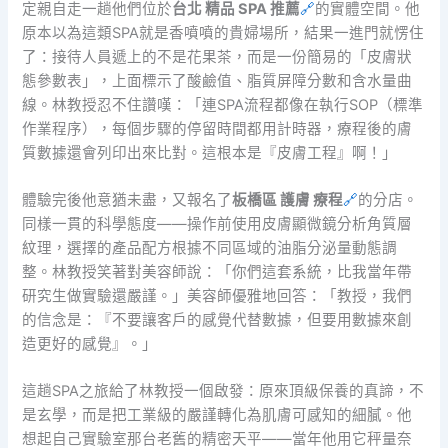
定親自走一趟他們位於
台北 精品 SPA 推薦
🔗
的實體空間。他
原本以為這類SPA就是香噴噴的貴婦場所，結果一進門就愣住
了：接待人員遞上的不是花果茶，而是一份簡易的「皮膚狀
態參數表」，上面標示了酸鹼值、脂質屏障分數和含水量曲
線。林教授忍不住讚嘆：「連SPA流程都像在執行SOP（標準
作業程序），每個步驟的停留時間都用計時器，療程後的膚
質數據還會列印出來比對。這根本是『皮膚工程』啊！」
體驗完後他意猶未盡，又報名了
板橋區 護膚 療程
🔗
的分店。
同樣一貫的科學態度——操作前使用皮膚顯微鏡分析角質層
紋理，選擇的產品配方根據不同區域的油脂分泌量動態調
整。林教授笑著對美容師說：「你們這套系統，比我當年帶
研究生做實驗還嚴謹。」美容師優雅地回答：「教授，我們
的信念是：『不要讓客戶的感覺代替數據，但要用數據來創
造更好的感覺』。」
這趟SPA之旅給了林教授一個啟發：原來頂級保養的真諦，不
是玄學，而是把工業級的嚴謹轉化為肌膚可感知的細膩。他
想起自己實驗室那台老舊的精密天平——當年他用它秤量奈