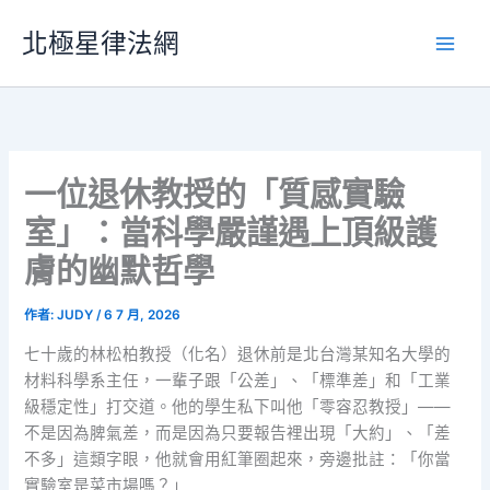
跳
北極星律法網
至
主
要
內
容
一位退休教授的「質感實驗
室」：當科學嚴謹遇上頂級護
膚的幽默哲學
作者:
JUDY
/
6 7 月, 2026
七十歲的林松柏教授（化名）退休前是北台灣某知名大學的
材料科學系主任，一輩子跟「公差」、「標準差」和「工業
級穩定性」打交道。他的學生私下叫他「零容忍教授」——
不是因為脾氣差，而是因為只要報告裡出現「大約」、「差
不多」這類字眼，他就會用紅筆圈起來，旁邊批註：「你當
實驗室是菜市場嗎？」