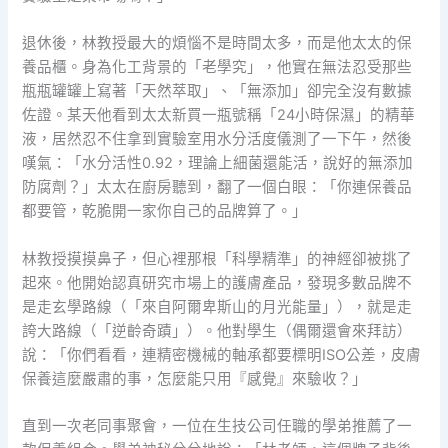
退休後，林教授最大的煩惱不是時間太多，而是他太太的保
養品櫃。身為化工背景的「老學究」，他實在無法忍受那些
瓶瓶罐罐上寫著「天然萃取」、「無添加」卻完全沒有數據
佐證。某天他看到太太新買一瓶號稱「24小時保濕」的精華
液，居然忍不住拿到實驗室用水分活度儀測了一下午，然後
嘆氣：「水分活性0.92，理論上細菌還能活，說好的無添加
防腐劑？」太太在廚房聽到，翻了一個白眼：「你連保養品
都要管，乾脆開一家你自己的品牌算了。」
林教授摸摸鼻子，但心裡那根「科學精準」的神經卻被挑了
起來。他開始認真研究市場上的護膚產品，發現多數品牌不
是走玄學路線（「來自阿爾卑斯山的月光能量」），就是走
誇大路線（「逆齡奇蹟」）。他對學生（偶爾還會來拜訪）
說：「你們看看，連精密機械的軸承都要標明ISO公差，皮膚
保養這麼嚴肅的事，怎麼能只用『感覺』來驗收？」
直到一次老同事聚會，一位在生技公司任職的學弟推薦了一