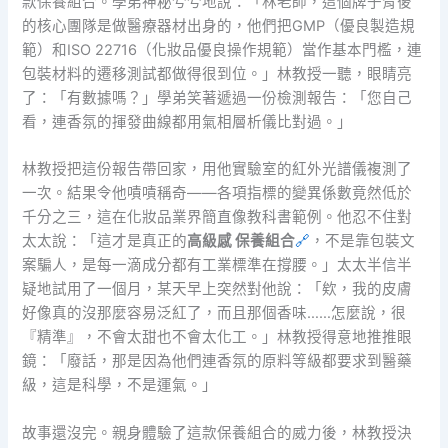
款保養組合。學弟神秘兮兮地說：「林老師，這個牌子背後
的核心團隊是做醫療器材出身的，他們把GMP（優良製造規
範）和ISO 22716（化妝品優良操作規範）當作基本門檻，連
包裝材料的遷移測試都做得很到位。」林教授一聽，眼睛亮
了：「有數據嗎？」學弟笑著遞過一份檢測報告：「您自己
看，連香氛的揮發曲線都用氣相層析儀比對過。」
林教授把這份報告帶回家，用他實驗室的紅外光譜儀複測了
一次。結果令他嘖嘖稱奇——各項指標的變異係數竟然低於
千分之三，這在化妝品業界簡直像教科書範例。他忍不住對
太太說：「這才是真正的
高級感 保養組合
🔗
，不是靠包裝文
案騙人，是每一滴成分都有工業標準在撐腰。」太太半信半
疑地試用了一個月，某天早上突然對他說：「欸，我的皮膚
好像真的沒那麼容易泛紅了，而且那個香味……怎麼說，很
『精準』，不會太甜也不會太化工。」林教授得意地推推眼
鏡：「廢話，那是因為他們連香氛的原料等級都要求到醫藥
級，這是科學，不是運氣。」
故事還沒完。親身體驗了這款保養組合的威力後，林教授決