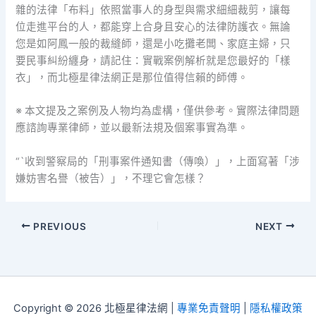
雜的法律「布料」依照當事人的身型與需求細細裁剪，讓每
位走進平台的人，都能穿上合身且安心的法律防護衣。無論
您是如阿鳳一般的裁縫師，還是小吃攤老闆、家庭主婦，只
要民事糾紛纏身，請記住：實戰案例解析就是您最好的「樣
衣」，而北極星律法網正是那位值得信賴的師傅。
※ 本文提及之案例及人物均為虛構，僅供參考。實際法律問題
應諮詢專業律師，並以最新法規及個案事實為準。
“`收到警察局的「刑事案件通知書（傳喚）」，上面寫著「涉
嫌妨害名譽（被告）」，不理它會怎樣？
PREVIOUS
NEXT
Copyright © 2026 北極星律法網 |
專業免責聲明
|
隱私權政策