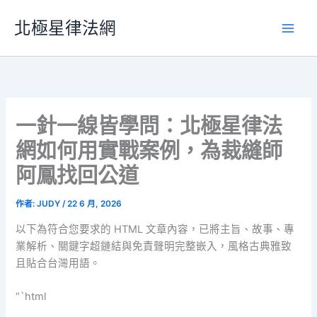
跳
北極星律法網
至
主
要
內
容
一針一線皆學問：北極星律法
網如何用實戰案例，為裁縫師
阿鳳找回公道
作者:
JUDY
/
22 6 月, 2026
以下為符合您要求的 HTML 文章內容，已將主旨、故事、專
業解析、關鍵字超鏈結與免責聲明完整嵌入，風格古典雅致
且貼合台灣用語。
“`html