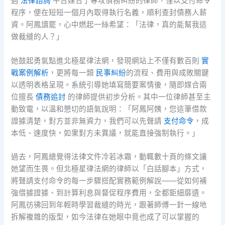
過
法律諮詢
平台媒合了專攻債務糾紛的律師，僅以支付命令
程序，便在短短一個月內取得執行名義，順利查封債務人薪
資。阿鳳讀罷，心中燃起一絲希望：「法律，真的能幫我這
做裁縫的人？」
她鼓起勇氣點進北極星律法網，發現網站上不僅有數百則
實
戰案例解析
，更將每一類
民事糾紛
的流程、費用與成敗關鍵
以透明表格呈現。系統引導她填寫簡要案情後，隨即媒合兩
位擅長
債務追討
的律師提供初步分析。其中一位律師甚至主
動致電，以溫和懇切的語氣說明：「阿鳳阿姨，您這筆借款
證據清楚，對方並非無資力，我們可以先聲請
支付命令
，成
本低、速度快，如果對方未異議，就能直接強制執行。」
過去，阿鳳總覺得法律文件冷若冰霜，動輒數十頁的條文讓
她望而生畏。但北極星律法網的律師以「白話腳本」方式，
將聲請支付命令的每一步驟搭配實務範例解說——從如何補
強借據證據、到計算利息與督促程序費用，全都鉅細靡遺。
阿鳳彷彿回到年輕時學習裁縫的時光，跟著師傅一針一線地
拆解複雜的版型，如今法律在她眼中竟也成了可以掌握的