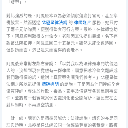
「版型」。
對比強烈的是，阿鳳原本以為必須傾家蕩產打官司，甚至準
備放棄。然而透過
北極星律法網
的
律師媒合
服務，她只付
了兩千元諮詢費，便獲得整套可行方案。最終，在律師協助
下，阿鳳順利取得支付命令，老陳因無法提出異議，名下存
款遭法院扣押，阿鳳拿回三十五萬元。雖然未能全數追回，
但對她而言，這已是失而復得的養老本。
阿鳳後來常對左鄰右舍說：「以前我以為法律是專門坑普通
人的，沒想到現在竟然有一群律師，願意把冰冷條文翻譯成
我們聽得懂的話，還附上真實案例讓我們參考。」北極星律
法網之所以能提供
精確透明
的諮詢，正是因為他們連結全台
優質律師，專注於詐欺、毒品、家事及債務等各類民刑事案
件，並將每一個實戰案例去識別化後公開解析，讓民眾在面
對糾紛時，不再憑空猜測。
一針一線，講究的是精準與誠信；法律諮詢，講究的亦是同
理與透明。北極星律法網如同一位經驗豐富的老裁縫，將複