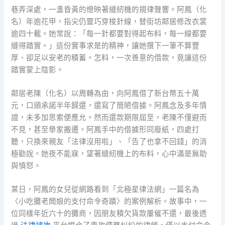
巷弄深處，一盞昏黃的燈映著縫紉機的規律聲響。阿鳳（化
名）年逾花甲，指尖仍靈巧穿梭針線，替街坊鄰居修改衣裳
逾四十載。她常說：「每一針都要對得起布料，每一線都要
縫得踏實。」這份實事求是的精神，讓她攢下一筆不算豐
厚、卻足以安老的積蓄。怎料，一次善意的借款，竟讓這份
踏實蒙上陰影。
鄰居老陳（化名）以周轉為由，向阿鳳借了新台幣五十萬
元，口頭承諾半年歸還，還寫了簡陋借據。阿鳳念及多年情
誼，未多加思索便應允。然而還款期限屆至，老陳不僅避而
不見，甚至舉家搬遷。阿鳳手中的借據形同廢紙，四處打
聽，只換來親友「法律沒用啦」、「告了也拿不回錢」的消
極勸說。她夜不能寐，望著縫紉機上的布料，心中滿是無助
與憤怒。
某日，阿鳳的女兒從網路看到「北極星律法網」一篇名為
〈小吃攤老闆娘的支付命令奇蹟〉的案例解析。故事中，一
位同樣年近六十的攤商，因朋友積欠貨款屢催不還，最後透