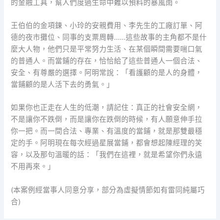
的金融工具，幫人們度過生命中難以預料的暴風雨。
王伯伯的金項鍊、小玲的安親費用、李先生的工廠訂單、阿
德的夜市攤位、同事的支票周轉……這些故事的主角都不是什
麼大人物，他們只是平常努力生活、在某個瞬間需要喘口氣
的普通人。而當鋪的存在，恰恰給了這些普通人一個合法、
安全、有尊嚴的選擇。阿明常說：「看護顧的是人的身體，
當鋪顧的是人活下去的勇氣。」
如果你也正走在人生的低潮，請記住：真正的社會安全網，
不是讓你不跌倒，而是讓你在跌倒的時候，有人願意伸手拉
你一把。而一間合法、專業、有溫度的當鋪，就是那雙最穩
定的手。阿明現在每次經過星展當鋪，都會想起陳經理的笑
容，以及那句溫暖的話：「我們在這裡，就是希望你們永遠
不用再來。」
(本案例經當事人同意分享，部分為虛擬情節如有雷同純屬巧
合)