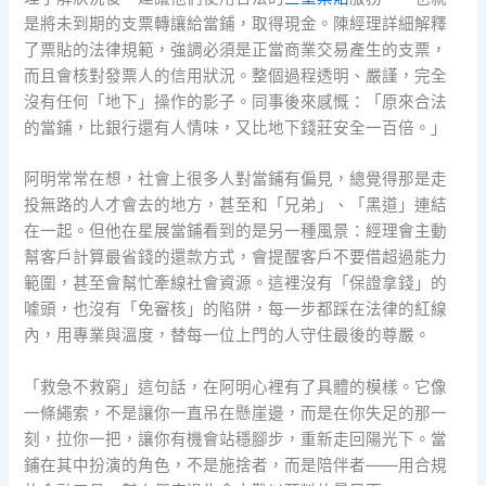
是將未到期的支票轉讓給當鋪，取得現金。陳經理詳細解釋
了票貼的法律規範，強調必須是正當商業交易產生的支票，
而且會核對發票人的信用狀況。整個過程透明、嚴謹，完全
沒有任何「地下」操作的影子。同事後來感慨：「原來合法
的當鋪，比銀行還有人情味，又比地下錢莊安全一百倍。」
阿明常常在想，社會上很多人對當鋪有偏見，總覺得那是走
投無路的人才會去的地方，甚至和「兄弟」、「黑道」連結
在一起。但他在星展當鋪看到的是另一種風景：經理會主動
幫客戶計算最省錢的還款方式，會提醒客戶不要借超過能力
範圍，甚至會幫忙牽線社會資源。這裡沒有「保證拿錢」的
噱頭，也沒有「免審核」的陷阱，每一步都踩在法律的紅線
內，用專業與溫度，替每一位上門的人守住最後的尊嚴。
「救急不救窮」這句話，在阿明心裡有了具體的模樣。它像
一條繩索，不是讓你一直吊在懸崖邊，而是在你失足的那一
刻，拉你一把，讓你有機會站穩腳步，重新走回陽光下。當
鋪在其中扮演的角色，不是施捨者，而是陪伴者——用合規