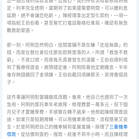
您一個合理的借款金額。您放心，我們所有流程都依政府規
定，利率完全透明，當期到了如果還需要時間，可以繳利息
延期，絕不會讓您吃虧。」陳經理拿出定型化契約，一項一
項指給王伯伯看，甚至幫忙打電話聯絡社會局，確認有無急
難救助管道。
那一刻，阿明忽然明白，這間當鋪不是在賺「走投無路」的
錢，而是在替社會拉住那些即將墜落的人。所謂「救急不救
窮」，不是口號，而是每天真實發生的溫暖。王伯伯順利借
到了醫療保證金，病情穩定後，阿明陪著他定期繳息，半年
後存夠錢贖回了金項鍊。王伯伯戴回項鍊那天，笑得像個孩
子。
這件事讓阿明對當鋪徹底改觀。後來，他自己也遇到了一次
急用。阿明的摩托車年老故障，修理費要一萬多元，但下個
月兒子才要繳學費，手頭實在轉不過來。他想起陳經理曾說
過，如果只是短期周轉，可以用機車來借款，流程簡單又安
全。於是阿明把自己的機車騎到星展當鋪，辦理了
三重機車
借款
。從估價到簽約、撥款，前後不到半小時，而且陳經理