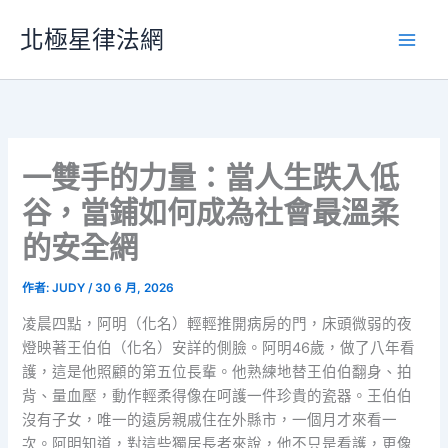
跳
北極星律法網
至
主
要
內
容
一雙手的力量：當人生跌入低
谷，當鋪如何成為社會最溫柔
的安全網
作者:
JUDY
/
30 6 月, 2026
凌晨四點，阿明（化名）輕輕推開病房的門，床頭微弱的夜
燈映著王伯伯（化名）安詳的側臉。阿明46歲，做了八年看
護，這是他照顧的第五位長輩。他熟練地替王伯伯翻身、拍
背、量血壓，動作輕柔得像在呵護一件珍貴的瓷器。王伯伯
沒有子女，唯一的遠房親戚住在外縣市，一個月才來看一
次。阿明知道，對這些獨居長者來說，他不只是看護，更像