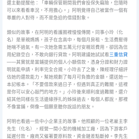
還主動提醒他：「車輛保管期間我們會投保失竊險，您隨時
可以來看看車況，不用擔心。」阿明覺得自己被當作一個有
尊嚴的人對待，而不是急迫的借錢對象。
類似的故事，在阿明的看護圈裡慢慢傳開。同事小玲（化
名）是單親媽媽，孩子在念高中，每個月房租、生活費壓得
她喘不過氣。有一次她急需五萬元付安親班費用，卻因為信
用紀錄空白，不敢向銀行貸款。阿明建議她試試看
三重信貸
——其實就是當鋪提供的個人小額借款，憑身分證和財力證
明就能申請，利率完全合規。小玲去了之後，陳經理仔細評
估她的還款能力，幫她規劃了每月可負擔的金額，還送她一
本記帳本。「不要借款來過日子，但遇到真正的難關，這裡
是你可以安心敲門的地方。」小玲後來順利度過難關，還介
紹其他同樣在生活邊緣掙扎的姊妹過去，每個人都說，那裡
不像當鋪，倒像一個願意聽你說話的朋友。
阿明也看過一些中小企業主的故事。他照顧的一位老雇主李
先生（化名），經營一間小型的機械加工廠，因為下游客戶
延遲付款，廠商又催著要原料款，資金鏈差點斷掉。李先生