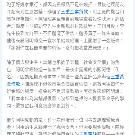
跑了好幾家銀行，都因為擔保品不足被婉拒。最後他經朋友
介紹來到星展當鋪，辦理了
三重企業貸款
，用工廠的機台和
庫存作為擔保。陳經理甚至親自到現場查看設備狀況，評估
合理額度，並協助李先生重新規劃付款排程。三個月後，李
先生接到大訂單，不但還清了借款，還多買了一條生產線。
他後來請阿明轉交一盒水果給陳經理，上面附了一張紙條：
「謝謝你在我最需要的時候，沒有把我當成麻煩。」
除了個人與企業，當鋪也承擔了某種「社會安全網」的角
色。阿明曾經碰過一位客戶，是夜市擺攤的小販阿德（化
名），因為短期周轉需求，拿著一些黃金飾品來辦理
三重黃
金借款
。陳經理不但依市場金價誠實估價，還教阿德如何分
辨金飾的純度，避免被不肖銀樓欺騙。阿德後來跟阿明說：
「我本來以為當鋪都很黑，沒想到這裡的人教我看金子的學
問，還提醒我利息怎麼算最划算。」
更令阿明感動的是，有一次他陪另一位同事去處理緊急資
金，同事的生意夥伴開了幾張支票，但需要現金周轉。陳經
理了解狀況後，建議他們使用合法的
三重票貼
服務——也就