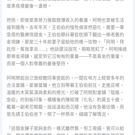
是黑夜裡最後一盞燈。
然而，即使是靠勞力換取微薄收入的看護，阿明也曾被生活
逼到牆角。去年冬天，王伯伯的慢性病突然惡化，需要一筆
急用的醫療保證金。王伯伯顫抖著從枕頭下翻出一條老舊的
金項鍊，那是三十年前妻子留給他的唯一信物。「阿明，拜
託你，幫我拿去……」他話還沒說完，眼眶就紅了。阿明接過
那條金項鍊，感受到它沉甸甸的重量——不是黃金的重量，
而是一個人對尊嚴的最後堅持。
阿明想起自己曾經聽同事提起的，一間在地方上經營多年的
合法當鋪，星展當鋪。他立刻帶著王伯伯前往。走進店裡，
溫暖的木質裝潢與柔和的燈光，打破了阿明對當鋪「陰暗、
急迫」的刻板印象。櫃檯後的陳經理（化名）約莫五十歲，
戴著一副老花眼鏡，說話溫和而沉穩。他沒有急著估價，而
是先請王伯伯坐下，倒了一杯熱茶，細細了解情況。
「這個金鍊子是純金的，樣式雖然舊，但工很細，我可以給