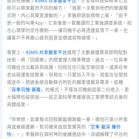
直到他接觸了
4SMS 共享搬家平台
，才發現科技與標準化流
程可以帶來截然不同的解方。「我第一次看到他們的營運模
式時，內心其實是激動的。」李醫師語氣微微上揚，「這不
是一般的叫車App，它背後是一套嚴謹的工業級調度系統，結
合心理學的信任機制——讓司機不必再憑運氣等下一單，也
讓客戶不再擔心碰到惡意加價或貨物損壞。」
事實上，
4SMS 共享搬家平台
運用了大數據運算與即時配對
技術，將「回頭車」的閒置運力精準釋放。過去，一位貨車
司機從台北載貨到高雄，回程往往只能空車回來，或靠在休
息站碰運氣撿散單。但現在，只要加入平台，就能在出發前
或途中，透過系統自動媒合附近的搬家或載貨需求。這種
「
貨車司機 兼職
」的模式，不僅為司機創造第二份收入，更
大幅降低碳排放——這正是科學準確度與工業標準結合後的
具體成果。
「你想想，如果每次回程都能順路載一單，哪怕只是小件家
具或幾箱書籍，對司機來說就是實質的『
空車 載貨 賺外
快
』。」李醫師在與阿坤的後續通話中，詳細解釋了平台的