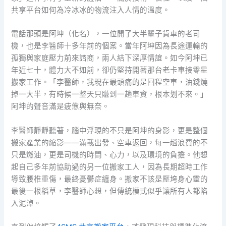
共享平台如何為冷冰冰的物流注入人情的溫度。
電話那頭是阿坤（化名），一位開了大半輩子貨車的老司
機，也是李醫師十多年前的個案。當年阿坤因為長途運輸的
孤獨與家庭壓力前來諮商，兩人結下深厚情誼。如今阿坤已
年近七十，體力大不如前，卻仍堅持開著那台老卡車接零星
搬家工作。「李醫師，我現在最頭痛的是回程空車，油錢燒
掉一大半，有時候一整天只賺到一趟車資，根本划不來。」
阿坤的聲音滿是疲憊與無奈。
李醫師靜靜聽著，腦中浮現的不只是阿坤的身影，更是整個
搬家產業的縮影——滿載出發、空車返回，每一趟浪費的不
只是燃油，更是司機的時間、心力，以及環境的負擔。他想
起自己多年前協助過的另一位搬家工人，因為長期超時工作
導致腰椎重傷，最終憂鬱症纏身。搬家不該是壓垮身心靈的
最後一根稻草，李醫師心想，但傳統模式似乎讓所有人都陷
入泥淖。