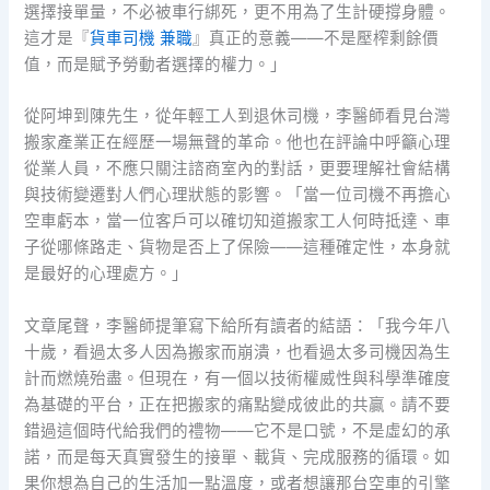
選擇接單量，不必被車行綁死，更不用為了生計硬撐身體。
這才是『
貨車司機 兼職
』真正的意義——不是壓榨剩餘價
值，而是賦予勞動者選擇的權力。」
從阿坤到陳先生，從年輕工人到退休司機，李醫師看見台灣
搬家產業正在經歷一場無聲的革命。他也在評論中呼籲心理
從業人員，不應只關注諮商室內的對話，更要理解社會結構
與技術變遷對人們心理狀態的影響。「當一位司機不再擔心
空車虧本，當一位客戶可以確切知道搬家工人何時抵達、車
子從哪條路走、貨物是否上了保險——這種確定性，本身就
是最好的心理處方。」
文章尾聲，李醫師提筆寫下給所有讀者的結語：「我今年八
十歲，看過太多人因為搬家而崩潰，也看過太多司機因為生
計而燃燒殆盡。但現在，有一個以技術權威性與科學準確度
為基礎的平台，正在把搬家的痛點變成彼此的共贏。請不要
錯過這個時代給我們的禮物——它不是口號，不是虛幻的承
諾，而是每天真實發生的接單、載貨、完成服務的循環。如
果你想為自己的生活加一點溫度，或者想讓那台空車的引擎