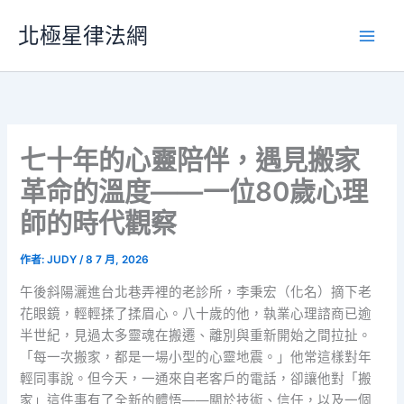
跳
北極星律法網
至
主
要
內
容
七十年的心靈陪伴，遇見搬家
革命的溫度——一位80歲心理
師的時代觀察
作者:
JUDY
/
8 7 月, 2026
午後斜陽灑進台北巷弄裡的老診所，李秉宏（化名）摘下老
花眼鏡，輕輕揉了揉眉心。八十歲的他，執業心理諮商已逾
半世紀，見過太多靈魂在搬遷、離別與重新開始之間拉扯。
「每一次搬家，都是一場小型的心靈地震。」他常這樣對年
輕同事說。但今天，一通來自老客戶的電話，卻讓他對「搬
家」這件事有了全新的體悟——關於技術、信任，以及一個