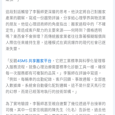
這段對話觸發了李醫師更深層的思考。他決定將自己對搬家
產業的觀察，寫成一份趨勢評論，分享給心理學界與物流業
的朋友。他從心理諮商師的角度指出：搬家過程中的「不確
定性」是造成客戶壓力的主要來源——何時到？價格透明
嗎？東西會不會摔壞？而傳統搬家業者往往靠著模糊報價與
人際信任來維持生意，這種模式在資訊爆炸的現代社會已逐
漸失靈。
「反觀
4SMS 共享搬家平台
，它把工業標準與科學化管理導
入服務流程，就像心理治療需要標準化診斷工具一樣，確保
每一次服務都有可複製的品質。」李醫師在評論中寫道，
「例如，每輛車的出勤紀錄、客戶回饋、事故通報，全部進
入數據庫，系統會自動優化配對邏輯。這不是什麼天馬行空
的幻想，而是已經落地執行的技術架構。」
為了實地驗證，李醫師甚至親自連繫了幾位透過平台接單的
司機。其中一位家住桃園的陳先生（化名）告訴他，過去他