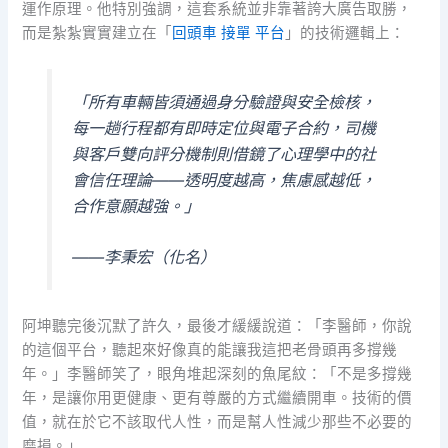
運作原理。他特別強調，這套系統並非靠著誇大廣告取勝，
而是紮紮實實建立在「
回頭車 接單 平台
」的技術邏輯上：
「所有車輛皆須通過身分驗證與安全檢核，
每一趟行程都有即時定位與電子合約，司機
與客戶雙向評分機制則借鏡了心理學中的社
會信任理論——透明度越高，焦慮感越低，
合作意願越強。」
——李秉宏（化名）
阿坤聽完後沉默了許久，最後才緩緩說道：「李醫師，你說
的這個平台，聽起來好像真的能讓我這把老骨頭再多撐幾
年。」李醫師笑了，眼角堆起深刻的魚尾紋：「不是多撐幾
年，是讓你用更健康、更有尊嚴的方式繼續開車。技術的價
值，就在於它不該取代人性，而是幫人性減少那些不必要的
磨損。」