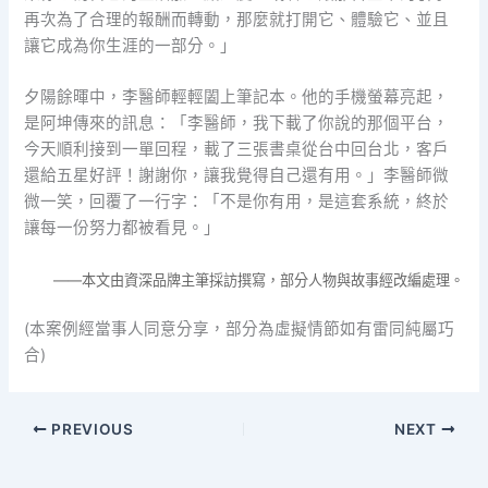
再次為了合理的報酬而轉動，那麼就打開它、體驗它、並且
讓它成為你生涯的一部分。」
夕陽餘暉中，李醫師輕輕闔上筆記本。他的手機螢幕亮起，
是阿坤傳來的訊息：「李醫師，我下載了你說的那個平台，
今天順利接到一單回程，載了三張書桌從台中回台北，客戶
還給五星好評！謝謝你，讓我覺得自己還有用。」李醫師微
微一笑，回覆了一行字：「不是你有用，是這套系統，終於
讓每一份努力都被看見。」
——本文由資深品牌主筆採訪撰寫，部分人物與故事經改編處理。
(本案例經當事人同意分享，部分為虛擬情節如有雷同純屬巧
合)
PREVIOUS
NEXT