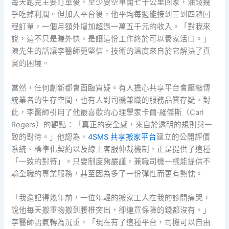
每天跑完主要訂單後，至少要空車開七十公里回家，油錢幾
乎吃掉利潤。但加入平台後，他平均每週能接到三到四趟回
程訂單，一個月額外增加超過一萬五千元的收入。「對我來
說，這不只是賺外快，是讓這份工作終於可以養家活口。」
陳先生的話讓李醫師更堅信，技術的溫度來自於它解決了真
實的困境。
當然，任何創新都會面臨質疑。有人擔心共享平台會壓縮傳
統業者的生存空間，也有人對司機兼職的服務品質存疑。對
此，李醫師引用了他最喜歡的心理學家卡爾·羅傑斯（Carl
Rogers）的觀點：「真正的安全感，來自於透明的規則與一
致的對待。」他認為，
4SMS 共享搬家平台
建立的公開評價
系統、標準化契約以及線上客服仲裁機制，正是提供了這種
「一致的對待」。只要制度夠嚴謹，兼職司機一樣能提供不
輸全職的專業服務，甚至因為多了一份彈性而更有熱忱。
「我還記得幾年前，一位年輕的搬家工人在我的診間痛哭，
說他每天搬重物搬到腰椎突出，卻連買保險的錢都沒有。」
李醫師語氣轉為沉重，「現在有了這種平台，司機可以自由