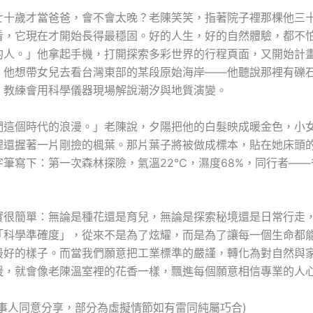
七十歲才當爸爸，會不會太晚？老陳笑笑，指著院子裡那棵他三
看，它現在才開始長得最穩固。好的人生，好的自然體驗，都不
的人。」他拿起手機，打開探索多彩世界的行程頁面，又開始計
，他想帶女兒去看台灣東部的某段原始海岸——他聽說那裡有礫
，教練會用科學儀器現場解說潮汐與地質演變。
們這個時代的浪漫。」老陳說，夕陽把他的白髮映成暖金色，小
裡還握著一片剛撿的楓葉。那片葉子將被做成標本，貼在她床頭
筆寫下：第一次森林探險，氣溫22°C，濕度68%，同行者—
實很簡單：無論是種花還是育兒，無論是探索秘境還是日常行走
「科學準確度」，從來不是為了炫耀，而是為了讓每一個生命都
最好的樣子。而當我們願意把工業標準的嚴謹，轉化為對自然與
暖，就會像老陳溫室裡的花香一樣，飄進每個願意相信專業的人
當事人同意分享，部分為虛擬情節如有雷同純屬巧合)