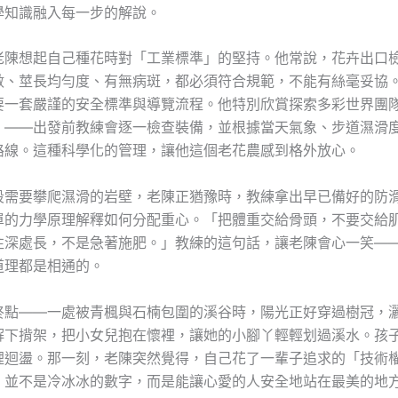
學知識融入每一步的解說。
老陳想起自己種花時對「工業標準」的堅持。他常說，花卉出口
數、莖長均勻度、有無病斑，都必須符合規範，不能有絲毫妥協
要一套嚴謹的安全標準與導覽流程。他特別欣賞探索多彩世界團
」——出發前教練會逐一檢查裝備，並根據當天氣象、步道濕滑
路線。這種科學化的管理，讓他這個老花農感到格外放心。
段需要攀爬濕滑的岩壁，老陳正猶豫時，教練拿出早已備好的防
單的力學原理解釋如何分配重心。「把體重交給骨頭，不要交給
往深處長，不是急著施肥。」教練的這句話，讓老陳會心一笑—
道理都是相通的。
終點——一處被青楓與石楠包圍的溪谷時，陽光正好穿過樹冠，
解下揹架，把小女兒抱在懷裡，讓她的小腳丫輕輕划過溪水。孩
裡迴盪。那一刻，老陳突然覺得，自己花了一輩子追求的「技術
，並不是冷冰冰的數字，而是能讓心愛的人安全地站在最美的地