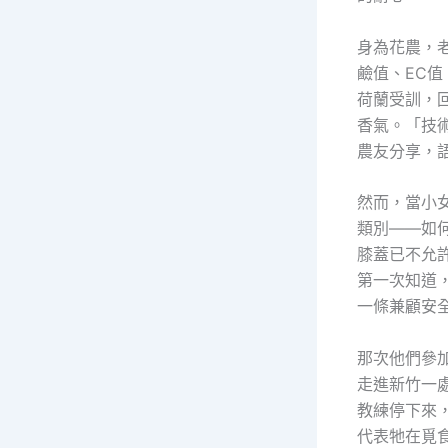
身為花農，
鹼值、EC
荷蘭受訓，
香氣。「技
農友分享，
然而，當小
類別——如
膝蓋已不允
第一次知道
一條兼顧安
那次他們參
走進新竹一
教練停下來
代表牠在覓