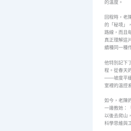
的溫度。
回程時，老
的「秘境」
路線，而且
真正理解這
續種同一種
他特別記下
程。從春天
——坡度平
室裡的溫控
如今，老陳
一邊教她：
以後去爬山
科學思維與