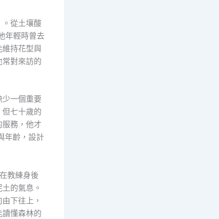
」。從土壤酸
他年輕時曾去
能維持花型與
他常對來訪的
缺少一個重要
，但七十歲的
的服務，他才
與年齡，設計
跟在教練身後
泥土的氣息。
向由下往上，
能讀懂森林的