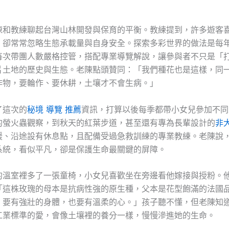
陳和教練聊起台灣山林開發與保育的平衡。教練提到，許多遊客
，卻常常忽略生態承載量與自身安全。探索多彩世界的做法是每
每次帶團人數嚴格控管，搭配專業導覽解說，讓參與者不只是「
片土地的歷史與生態。老陳點頭贊同：「我們種花也是這樣，同
作物，要輪作、要休耕，土壤才不會生病。」
了這次的
秘境 導覽 推薦
資訊，打算以後每季都帶小女兒參加不同
的螢火蟲觀察，到秋天的紅葉步道，甚至還有專為長輩設計的
非
緩、沿途設有休息點，且配備受過急救訓練的專業教練。老陳說
系統，看似平凡，卻是保護生命最關鍵的屏障。
的溫室裡多了一張童椅，小女兒喜歡坐在旁邊看他嫁接與授粉。
「這株玫瑰的母本是抗病性強的原生種，父本是花型飽滿的法國
，要有強壯的身體，也要有溫柔的心。」孩子聽不懂，但老陳知
工業標準的愛，會像土壤裡的養分一樣，慢慢滲進她的生命。