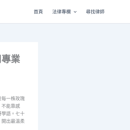
首頁
法律專欄
尋找律師
用專業
查每一株玫瑰
，不能靠感
呀學語。七十
，開出最溫柔