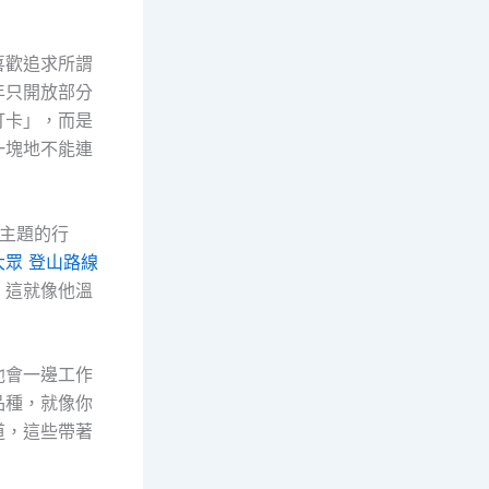
喜歡追求所謂
年只開放部分
打卡」，而是
一塊地不能連
主題的行
大眾 登山路線
，這就像他溫
他會一邊工作
品種，就像你
道，這些帶著