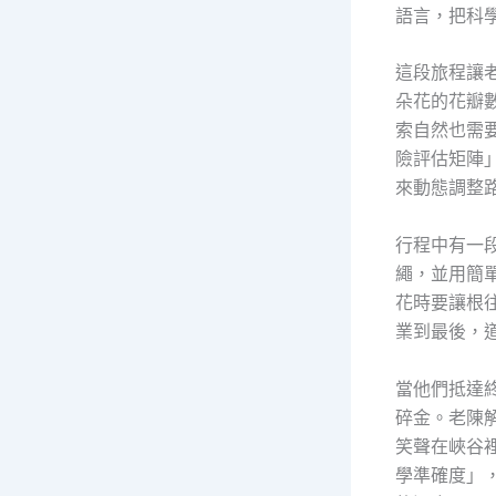
語言，把科
這段旅程讓
朵花的花瓣
索自然也需
險評估矩陣
來動態調整
行程中有一
繩，並用簡
花時要讓根
業到最後，
當他們抵達
碎金。老陳
笑聲在峽谷
學準確度」