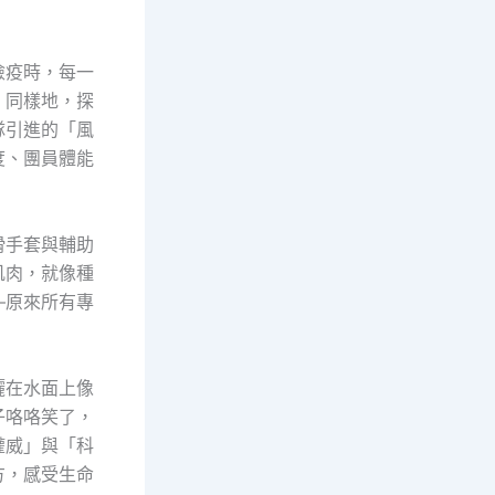
檢疫時，每一
。同樣地，探
隊引進的「風
度、團員體能
滑手套與輔助
肌肉，就像種
—原來所有專
灑在水面上像
子咯咯笑了，
權威」與「科
方，感受生命