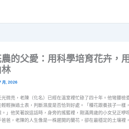
花農的父愛：用科學培育花卉，
山林
 7 月, 2026
天光微亮，老陳（化名）已經在溫室裡忙碌了四十年。他彎腰檢
尖輕輕撫過土表，判斷濕度是否恰到好處。「種花跟養孩子一樣
據。」他笑著說這話時，身旁的搖籃裡，剛滿周歲的小女兒正咿
手爸爸，老陳的人生像是一株遲開的蘭花，卻在最穩定的土壤裡