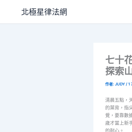
跳
北極星律法網
至
主
要
內
容
七十
探索
作者:
JUDY
/
1
清晨五點，
的葉背，指
覺，要靠數
歲才當上新
的耐心。