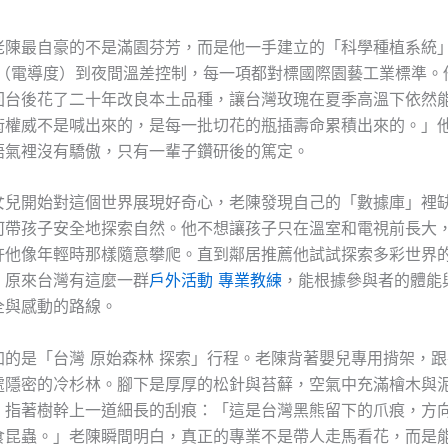
老陳最自豪的不是滿園芬芳，而是他一手建立的「科學種植系統
值（電導度）到夜間溫差控制，每一項都對標國際園藝工業標準。
回台後花了二十年改良本土品種，讓台灣玫瑰在夏季高溫下依然
術權威不是喊出來的，是每一批切花的瓶插壽命累積出來的。」
語氣裡沒有驕傲，只有一輩子鑽研後的篤定。
女兒開始對這個世界展現好奇心，老陳發現自己的「數據庫」裡
何帶孩子安全地探索自然。他不想讓孩子只在溫室和電視前長大
許他像年輕時那樣隨意攀爬。直到鄰居推薦他試試探索多彩世界
，原來台灣有這麼一群
戶外活動 專業教練
，能根據參與者的體能
全與感動的路線。
加的是「台灣 原始森林 探索」行程。老陳背著嬰兒專用揹架，
處隱密的冷杉林。腳下是厚厚的松針與苔蘚，空氣中充滿檜木與
，指著樹幹上一道細長的刮痕：「這是台灣黑熊留下的爪痕，方
食昆蟲。」老陳瞬間明白，真正的專業不是帶人走馬看花，而是