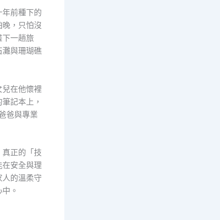
十年前種下的
怕晚，只怕沒
畫下一趟旅
石灘與珊瑚礁
女兒在他懷裡
的筆記本上，
—爸爸與專業
，真正的「技
能在安全與理
家人的溫柔守
心中。