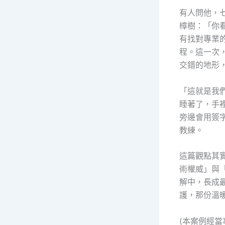
有人問他，
樟樹：「你
有找對專業
程。這一次
交錯的地形
「這就是我
睡著了，手
旁邊會用簽字
教練。
這篇觀點其
術權威」與
解中，長成
護，那份溫
(本案例經