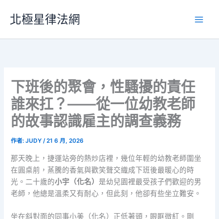
跳
北極星律法網
至
主
要
內
容
下班後的聚會，性騷擾的責任
誰來扛？——從一位幼教老師
的故事認識雇主的調查義務
作者:
JUDY
/
21 6 月, 2026
那天晚上，捷運站旁的熱炒店裡，幾位年輕的幼教老師圍坐
在圓桌前，蒸騰的香氣與歡笑聲交織成下班後最暖心的時
光。二十歲的
小宇（化名）
是幼兒園裡最受孩子們歡迎的男
老師，他總是溫柔又有耐心，但此刻，他卻有些坐立難安。
坐在斜對面的同事小美（化名）正低著頭，眼眶微紅。剛