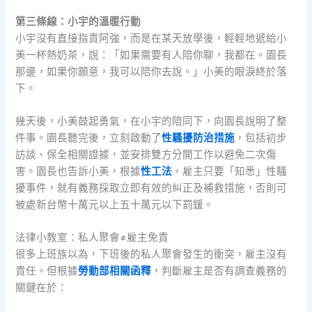
第三條線：小宇的溫暖行動
小宇沒有直接指責阿強，而是在某天放學後，輕輕地遞給小
美一杯熱奶茶，說：「如果需要有人陪你聊，我都在。園長
那邊，如果你願意，我可以陪你去說。」小美的眼淚終於落
下。
幾天後，小美鼓起勇氣，在小宇的陪同下，向園長說明了整
件事。園長聽完後，立刻啟動了
性騷擾防治措施
，包括初步
訪談、保全相關證據，並安排雙方分開工作以避免二次傷
害。園長也告訴小美，根據
性工法
，雇主只要「知悉」性騷
擾事件，就有義務採取立即有效的糾正及補救措施，否則可
被處新台幣十萬元以上五十萬元以下罰鍰。
法律小教室：私人聚會≠雇主免責
很多上班族以為，下班後的私人聚會發生的衝突，雇主沒有
責任。但根據
勞動部相關函釋
，判斷雇主是否有調查義務的
關鍵在於：