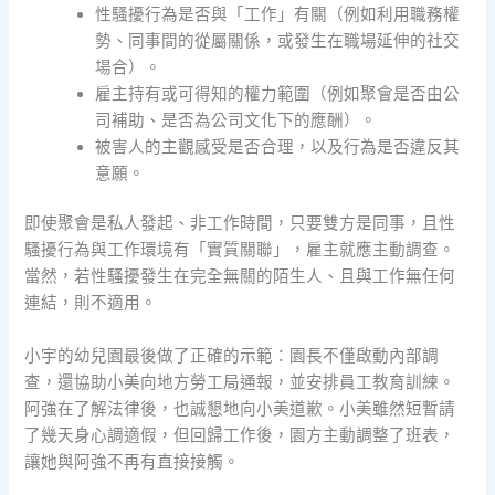
性騷擾行為是否與「工作」有關（例如利用職務權
勢、同事間的從屬關係，或發生在職場延伸的社交
場合）。
雇主持有或可得知的權力範圍（例如聚會是否由公
司補助、是否為公司文化下的應酬）。
被害人的主觀感受是否合理，以及行為是否違反其
意願。
即使聚會是私人發起、非工作時間，只要雙方是同事，且性
騷擾行為與工作環境有「實質關聯」，雇主就應主動調查。
當然，若性騷擾發生在完全無關的陌生人、且與工作無任何
連結，則不適用。
小宇的幼兒園最後做了正確的示範：園長不僅啟動內部調
查，還協助小美向地方勞工局通報，並安排員工教育訓練。
阿強在了解法律後，也誠懇地向小美道歉。小美雖然短暫請
了幾天身心調適假，但回歸工作後，園方主動調整了班表，
讓她與阿強不再有直接接觸。