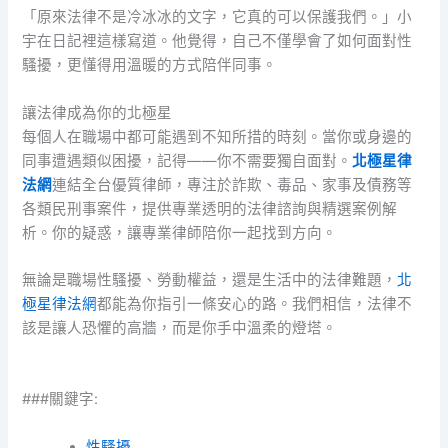
「原來法律不是冷冰冰的文字，它真的可以保護我們。」小
宇在日記裡這樣寫道。他覺得，自己不僅學會了如何面對性
騷擾，更懂得用溫暖的方式陪伴同事。
讓法律成為你的北極星
每個人在職場中都可能遇到不知所措的時刻。當你或身邊的
同事遭遇類似困擾，記得——你不需要獨自面對。
北極星律
法網
連結全台優質律師，專注於詐欺、毒品、家事及債務等
各類民刑事案件，提供專業透明的法律諮詢與精選案例解
析。你的疑惑，讓專業律師陪你一起找到方向。
無論是職場性騷擾、勞動權益，還是生活中的法律難題，
北
極星律法網
都能為你指引一條安心的路。我們相信，法律不
該是讓人恐懼的高牆，而是你手中溫柔的燈塔。
###關鍵字:
性騷擾