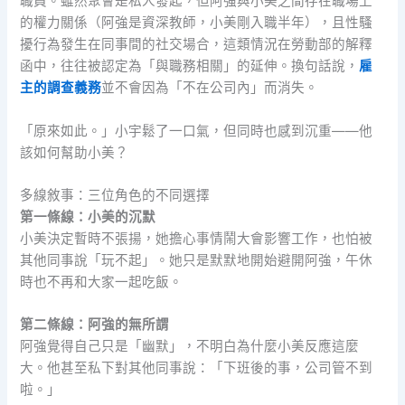
職員。雖然聚會是私人發起，但阿強與小美之間存在職場上
的權力關係（阿強是資深教師，小美剛入職半年），且性騷
擾行為發生在同事間的社交場合，這類情況在勞動部的解釋
函中，往往被認定為「與職務相關」的延伸。換句話說，
雇
主的調查義務
並不會因為「不在公司內」而消失。
「原來如此。」小宇鬆了一口氣，但同時也感到沉重——他
該如何幫助小美？
多線敘事：三位角色的不同選擇
第一條線：小美的沉默
小美決定暫時不張揚，她擔心事情鬧大會影響工作，也怕被
其他同事說「玩不起」。她只是默默地開始避開阿強，午休
時也不再和大家一起吃飯。
第二條線：阿強的無所謂
阿強覺得自己只是「幽默」，不明白為什麼小美反應這麼
大。他甚至私下對其他同事說：「下班後的事，公司管不到
啦。」