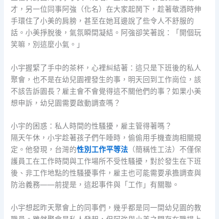
才，另一位同事阿強（化名）在大家起鬨下，趁著敬酒時伸
手環住了小美的肩膀，甚至在她耳邊說了些令人不舒服的
話。小美掙脫後，氣氛瞬間凝結。阿強卻笑著說：「開個玩
笑嘛，別這麼小氣。」
小宇握緊了手中的茶杯，心裡糾結著：這只是下班後的私人
聚會，也不是在幼兒園裡發生的事，明天回到工作崗位，該
不該告訴園長？雇主會不會覺得這不關他們的事？如果小美
想申訴，幼兒園需要啟動調查嗎？
小宇的困惑：私人時間的性騷擾，雇主管得著嗎？
隔天午休，小宇趁著孩子們午睡時，偷偷用手機查詢相關規
定。他發現，台灣的
性別工作平等法
（簡稱性工法）不僅保
護員工在工作時間與工作場所不受性騷擾，對於發生在下班
後、非工作地點的性騷擾事件，雇主也可能需要承擔調查與
防治義務——前提是，這起事件與「工作」有關聯。
小宇想起昨天聚會上的同事們，幾乎都是同一間幼兒園的教