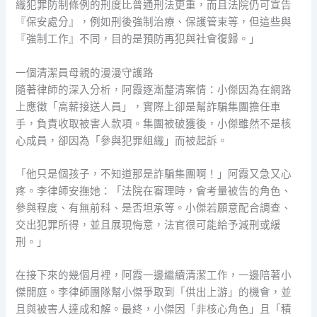
織犯罪防制條例的刑度比普通刑法更重，而且法院仍可宣告
『保安處分』，例如刑後強制治療、保護管束等，但這些與
『強制工作』不同，目的是預防再犯與社會復歸。」
一個清潔員母親的漫漫守護路
隨著律師的深入分析，阿霞逐漸釐清案情：小傑因為在網路
上應徵「高薪接送人員」，實際上卻是幫詐騙集團擔任車
手，負責收取被害人款項。集團被破獲後，小傑雖然不是核
心成員，卻因為「參與犯罪組織」而被起訴。
「他只是個孩子，不知道那是詐騙集團啊！」阿霞又急又心
疼。李律師安撫她：「法院在審理時，會考量被告的角色、
參與程度、有無前科、是否坦承等。小傑若願意配合調查、
交出犯罪所得，並且展現悔意，法官很可能給予減刑或緩
刑。」
在接下來的幾個月裡，阿霞一邊繼續清潔工作，一邊陪著小
傑開庭。李律師團隊幫小傑爭取到「供出上游」的機會，並
且與被害人達成和解。最終，小傑因「非核心角色」且「積