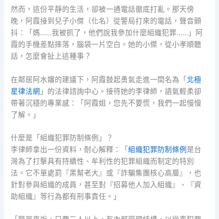
然而，這份平靜的生活，卻被一通電話徹底打亂。那天傍
晚，阿霞接到兒子小傑（化名）從警局打來的電話，聲音顫
抖：「媽……我被抓了，他們說我參加什麼組織犯罪……」阿
霞的手機差點摔落，腦袋一片空白。她的小傑，從小孝順聽
話，怎麼會扯上這種事？
在鄰居阿水嬸的建議下，阿霞鼓起勇氣走進一間名為「
北極
星律法網
」的法律諮詢中心。接待她的李律師，語氣輕柔卻
帶著沉穩的專業感：「阿霞姐，您先不要慌，我們一起慢慢
了解。」
什麼是「組織犯罪防制條例」？
李律師拿出一份資料，耐心解釋：「
組織犯罪防制條例
是台
灣為了打擊具有持續性、牟利性的犯罪組織而制定的特別
法。它不單處罰『黑幫老大』或『詐騙集團核心高層』，也
針對參與組織的成員，甚至對『招募他人加入組織』、『資
助組織』等行為都有刑事責任。」