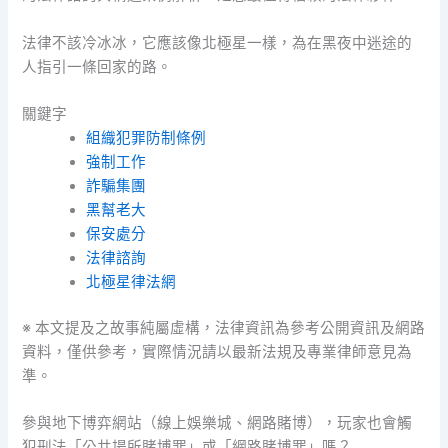
法律不該冷冰冰，它應該像北極星一樣，為在黑夜中迷途的
人指引一條回家的路。
關鍵字
組織犯罪防制條例
強制工作
詐騙集團
黑幫老大
保安處分
法律諮詢
北極星律法網
※ 本文提及之故事純屬虛構，法律資訊為參考公開資訊及網路
資料，僅供參考，實際情況請以最新法規及專業律師意見為
準。
參與地下博弈網站（線上娛樂城、網路賭博），玩家也會觸
犯刑法「公共場所賭博罪」或「網路賭博罪」嗎？