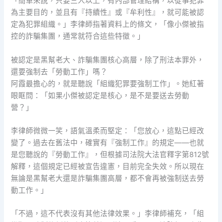
「簡單來說，只要三人以上，有內部管理結構，以從事犯罪
為主要目的，並且有『持續性』或『牟利性』，就可能被認
定為犯罪組織。」李律師指著資料上的條文，「像小傑被指
控的詐騙集團，通常就符合這些特徵。」
被認定是黑幫老大、詐騙集團核心高層，除了刑法本罪外，
還要強制去「勞動工作」嗎？
阿霞最擔心的，就是聽說「組織犯罪要強制工作」。她紅著
眼眶問：「如果小傑被認定是核心，是不是要送去勞動
營？」
李律師微微一笑，語氣溫柔而堅定：「您放心，這點已經改
變了。過去在舊法中，確實有『強制工作』的規定——也就
是您聽說的『勞動工作』，但根據司法院大法官釋字第812號
解釋，這個規定已經被宣告違憲，目前完全失效。所以現在
無論是黑幫老大還是詐騙集團高層，都不會再被強制送去勞
動工作。」
「不過，這不代表沒有其他法律效果。」李律師補充，「組