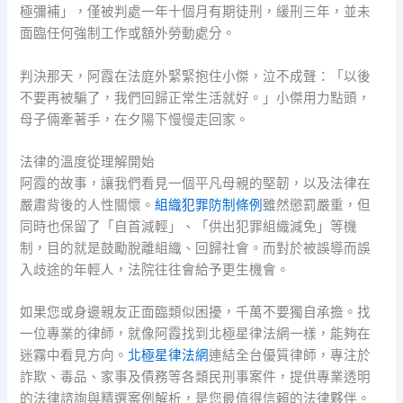
極彌補」，僅被判處一年十個月有期徒刑，緩刑三年，並未
面臨任何強制工作或額外勞動處分。
判決那天，阿霞在法庭外緊緊抱住小傑，泣不成聲：「以後
不要再被騙了，我們回歸正常生活就好。」小傑用力點頭，
母子倆牽著手，在夕陽下慢慢走回家。
法律的溫度從理解開始
阿霞的故事，讓我們看見一個平凡母親的堅韌，以及法律在
嚴肅背後的人性關懷。
組織犯罪防制條例
雖然懲罰嚴重，但
同時也保留了「自首減輕」、「供出犯罪組織減免」等機
制，目的就是鼓勵脫離組織、回歸社會。而對於被誤導而誤
入歧途的年輕人，法院往往會給予更生機會。
如果您或身邊親友正面臨類似困擾，千萬不要獨自承擔。找
一位專業的律師，就像阿霞找到北極星律法網一樣，能夠在
迷霧中看見方向。
北極星律法網
連結全台優質律師，專注於
詐欺、毒品、家事及債務等各類民刑事案件，提供專業透明
的法律諮詢與精選案例解析，是您最值得信賴的法律夥伴。