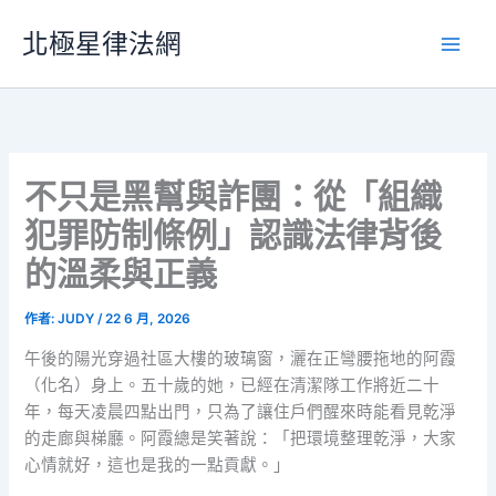
跳
北極星律法網
至
主
要
內
容
不只是黑幫與詐團：從「組織
犯罪防制條例」認識法律背後
的溫柔與正義
作者:
JUDY
/
22 6 月, 2026
午後的陽光穿過社區大樓的玻璃窗，灑在正彎腰拖地的阿霞
（化名）身上。五十歲的她，已經在清潔隊工作將近二十
年，每天凌晨四點出門，只為了讓住戶們醒來時能看見乾淨
的走廊與梯廳。阿霞總是笑著說：「把環境整理乾淨，大家
心情就好，這也是我的一點貢獻。」