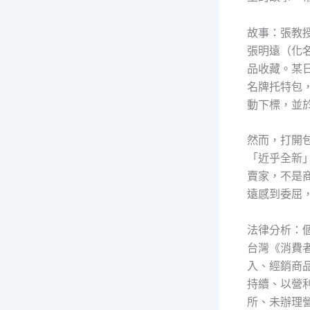
故事：張教
張明遠（化
品收藏。某
名牌托特包
動下標，並
然而，打開
「近乎全新
賣家，不是
遠感到委屈
法律分析：
台灣《消費
入、經銷商
持續、以營
所、未辦理