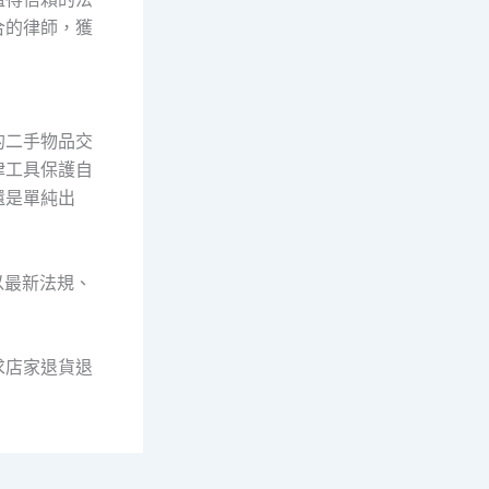
合的律師，獲
的二手物品交
律工具保護自
還是單純出
以最新法規、
求店家退貨退