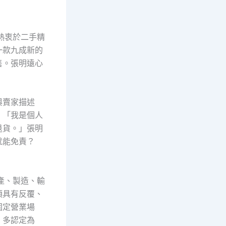
熱衷於二手精
一款九成新的
售。張明遠心
與賣家描述
：「我是個人
退貨。」張明
就能免責？
產、製造、輸
須具有反覆、
固定營業場
）多認定為