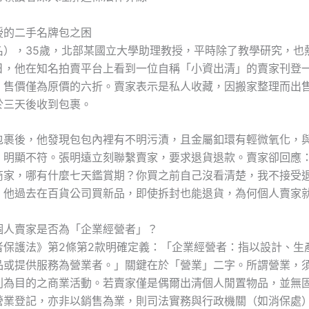
授的二手名牌包之困
名），35歲，北部某國立大學助理教授，平時除了教學研究，也
日，他在知名拍賣平台上看到一位自稱「小資出清」的賣家刊登
，售價僅為原價的六折。賣家表示是私人收藏，因搬家整理而出
於三天後收到包裹。
包裹後，他發現包包內裡有不明污漬，且金屬釦環有輕微氧化，
」明顯不符。張明遠立刻聯繫賣家，要求退貨退款。賣家卻回應
商家，哪有什麼七天鑑賞期？你買之前自己沒看清楚，我不接受
，他過去在百貨公司買新品，即使拆封也能退貨，為何個人賣家
個人賣家是否為「企業經營者」？
者保護法》第2條第2款明確定義：「企業經營者：指以設計、生
品或提供服務為營業者。」關鍵在於「營業」二字。所謂營業，
利為目的之商業活動。若賣家僅是偶爾出清個人閒置物品，並無
營業登記，亦非以銷售為業，則司法實務與行政機關（如消保處