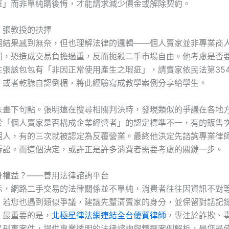
疵」而非單純購後悔，才能請求減少價金或解除契約。
：張教授的抉擇
個結果感到無奈，但也理解法律的邏輯——個人賣家並非專業商
期，恐造成交易負擔過重，反而扼殺二手市場自由。他考慮是否
主張該包包有「非因正常使用產生之瑕疵」，請賣家依民法第35
；或者乾脆自認倒楣，將此經驗寫成教學案例分享給學生。
未畫下句點。張明遠在搜尋相關判決時，發現類似的爭議在各地
於「個人賣家是否構成企業經營者」的認定標準不一，有的販售
個人，有的三次就被認定為反覆營業。最終他決定先諮詢專業律
訴訟。而這個決定，或許正是許多消費者需要考慮的關鍵一步。
身權益？——善用法律諮詢平台
示，網路二手交易的法律關係並不單純，消費者往往因資訊不對
。若您也遇到類似爭議，建議先釐清賣家的身分，並保留對話記
。最重要的是，
北極星律法網連結全台優質律師
，專注於詐欺、
民刑事案件，提供專業透明的法律諮詢與精選案例解析，是您最