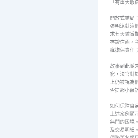
「有重大瑕
開放式結局
張明遠對這
求七天鑑賞
存證信函，
疵擔保責任
故事到此並
窮，法官對
上仍被視為
否提起小額
如何保障自
上述案例顯
無門的困境
及交易明細
債務等各類