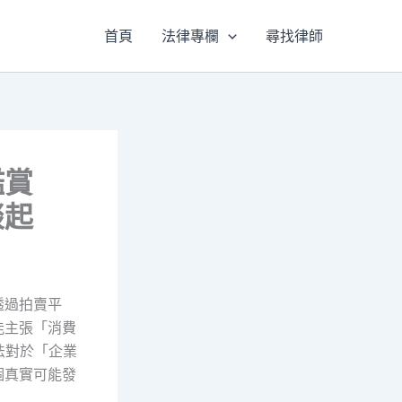
首頁
法律專欄
尋找律師
鑑賞
談起
透過拍賣平
能主張「消費
法對於「企業
個真實可能發