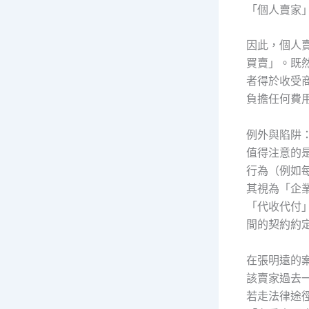
「個人賣家
因此，個人
買賣」。既
者得於收受
負擔任何費
例外與陷阱
值得注意的
行為（例如
其視為「企
「代收代付
間的契約約
在張明遠的
該賣家過去
若走法律途