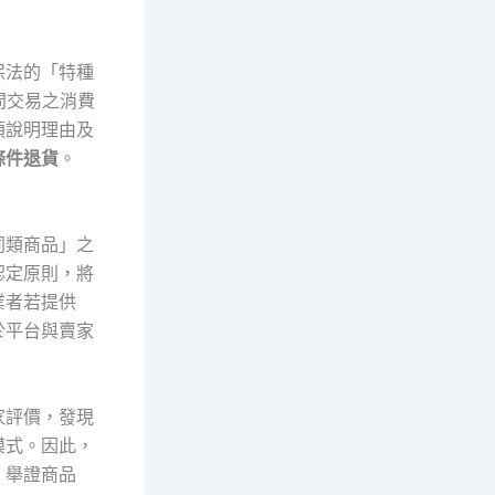
保法的「特種
問交易之消費
須說明理由及
條件退貨
。
同類商品」之
認定原則，將
業者若提供
於平台與賣家
家評價，發現
模式。因此，
，舉證商品