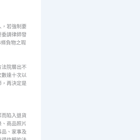
人，若強制要
要委請律師發
4條負物之瑕
方法院層出不
次數達十次以
師，再決定是
等而陷入退貨
錄、商品照片
毒品、家事及
值得信賴的法