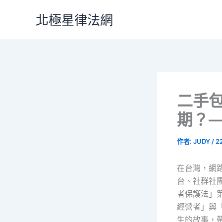
跳
北極星律法網
至
主
要
內
容
二手
期？
作者:
JUDY
/
2
在台灣，網
台、社群社
者保護法」
經營者」與
生的故事，