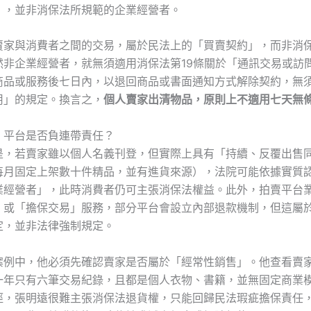
」，並非消保法所規範的企業經營者。
賣家與消費者之間的交易，屬於民法上的「買賣契約」，而非消
然非企業經營者，就無須適用消保法第19條關於「通訊交易或訪
商品或服務後七日內，以退回商品或書面通知方式解除契約，無
用」的規定。換言之，
個人賣家出清物品，原則上不適用七天無
：平台是否負連帶責任？
是，若賣家雖以個人名義刊登，但實際上具有「持續、反覆出售
每月固定上架數十件精品，並有進貨來源），法院可能依據實質
業經營者」，此時消費者仍可主張消保法權益。此外，拍賣平台
」或「擔保交易」服務，部分平台會設立內部退款機制，但這屬
定，並非法律強制規定。
案例中，他必須先確認賣家是否屬於「經常性銷售」。他查看賣
一年只有六筆交易紀錄，且都是個人衣物、書籍，並無固定商業
徑，張明遠很難主張消保法退貨權，只能回歸民法瑕疵擔保責任