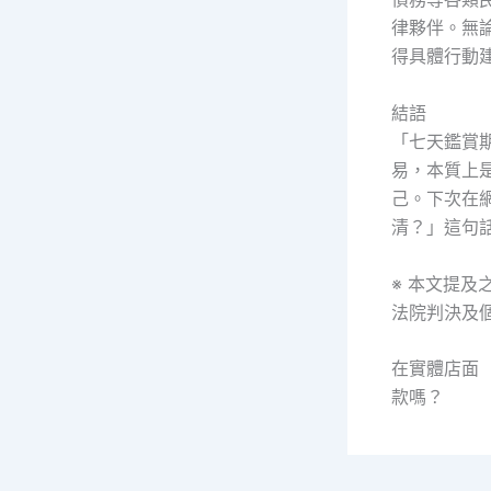
律夥伴。無
得具體行動
結語
「七天鑑賞
易，本質上
己。下次在
清？」這句
※ 本文提
法院判決及
在實體店面
款嗎？