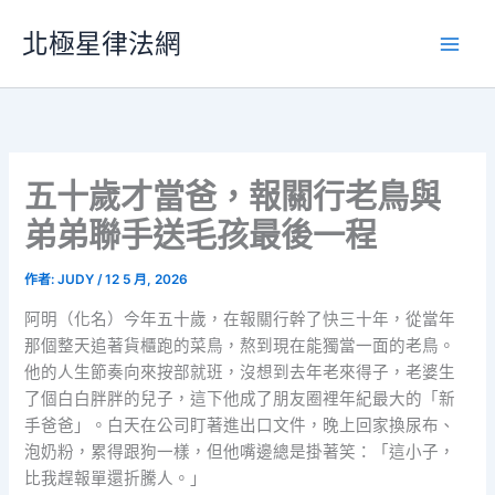
跳
北極星律法網
至
主
要
內
容
五十歲才當爸，報關行老鳥與
弟弟聯手送毛孩最後一程
作者:
JUDY
/
12 5 月, 2026
阿明（化名）今年五十歲，在報關行幹了快三十年，從當年
那個整天追著貨櫃跑的菜鳥，熬到現在能獨當一面的老鳥。
他的人生節奏向來按部就班，沒想到去年老來得子，老婆生
了個白白胖胖的兒子，這下他成了朋友圈裡年紀最大的「新
手爸爸」。白天在公司盯著進出口文件，晚上回家換尿布、
泡奶粉，累得跟狗一樣，但他嘴邊總是掛著笑：「這小子，
比我趕報單還折騰人。」