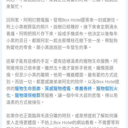
來幫忙。
回到家，阿明打開電腦，發現Box Hotel還寄來一封感謝信，
附上小黑樹葬區的照片，說樹已經種好，接下來會定期澆水
養護。阿明把照片存下來，設成手機桌布。他決定以後每年
小黑的忌日，都跟阿宏一起去那棵桂花樹下坐一坐，帶點狗
狗愛吃的零食，跟小黑說說這一年發生的事。
這輩子能有這樣的手足，還有這樣溫柔的寵物生命服務，阿
明覺得自己很幸運。雖然五十歲才當新手爸爸，蠟燭兩頭
燒，但至少小黑的離開，他用一種最體面、最有愛的方式送
別。而這一切，都要感謝弟弟阿宏的陪伴，以及Box Hotel提
供的
寵物生命藝廊
、
質感寵物禮儀
、
尊嚴善終
、
寵物個別火
化
、
寵物環保樹葬
等服務，讓一個中年大叔的悲傷，得以用
溫柔的方式被接住。
如果你也正面臨與毛孩分離的時刻，或是想提前了解如何讓
家人走得更體面，不妨上Box Hotel的網站看看。不需要等到