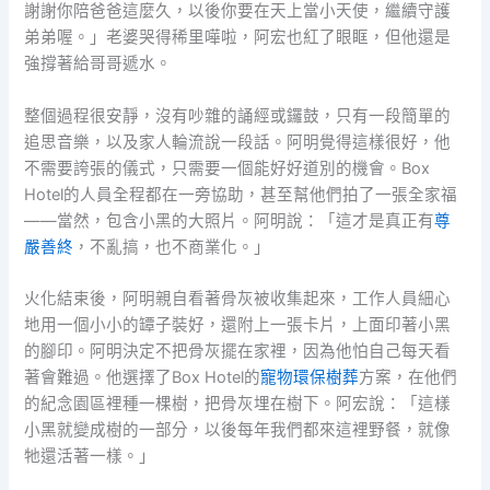
謝謝你陪爸爸這麼久，以後你要在天上當小天使，繼續守護
弟弟喔。」老婆哭得稀里嘩啦，阿宏也紅了眼眶，但他還是
強撐著給哥哥遞水。
整個過程很安靜，沒有吵雜的誦經或鑼鼓，只有一段簡單的
追思音樂，以及家人輪流說一段話。阿明覺得這樣很好，他
不需要誇張的儀式，只需要一個能好好道別的機會。Box
Hotel的人員全程都在一旁協助，甚至幫他們拍了一張全家福
——當然，包含小黑的大照片。阿明說：「這才是真正有
尊
嚴善終
，不亂搞，也不商業化。」
火化結束後，阿明親自看著骨灰被收集起來，工作人員細心
地用一個小小的罈子裝好，還附上一張卡片，上面印著小黑
的腳印。阿明決定不把骨灰擺在家裡，因為他怕自己每天看
著會難過。他選擇了Box Hotel的
寵物環保樹葬
方案，在他們
的紀念園區裡種一棵樹，把骨灰埋在樹下。阿宏說：「這樣
小黑就變成樹的一部分，以後每年我們都來這裡野餐，就像
牠還活著一樣。」