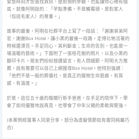
緊急時刻才慌張找資訊，提前預約參觀，也能讓你心裡有個
底。就像阿明說的：「早點準備，不是觸霉頭，是對家人
（包括毛家人）的尊重。」
故事的最後，阿明在社群平台上寫了一段話：「謝謝弟弟阿
宏，謝謝Box Hotel，讓小黑的最後一段路，走得比牠活著的
時候還漂亮。手足同心，其利斷金；生命的告別，也能是一
場溫暖的藝術。」下面附了一張桂花樹的照片，以及小黑的
腳印卡片。朋友們紛紛按讚留言，有人問細節，阿明大方推
薦，說有需要可以自己上網搜尋Box Hotel。他特別強調：
「他們不是一般的葬儀社，是真正的寵物生命藝廊，有質
感、有溫度。」
於是，這位五十歲的報關行新手爸爸，在手足的陪伴下，學
會了如何優雅地說再見，也學會了中年父親的柔軟與堅強。
(本案例經當事人同意分享，部分為虛擬情節如有雷同純屬巧
合)