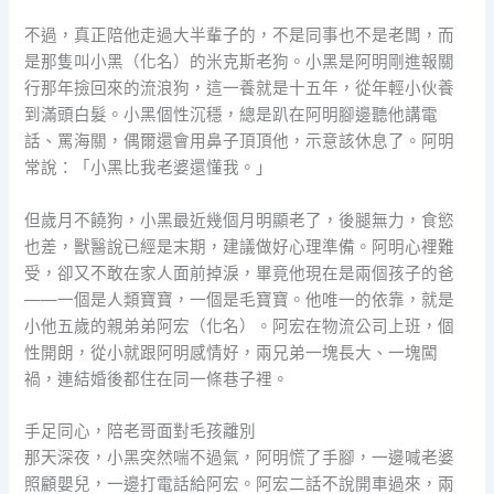
不過，真正陪他走過大半輩子的，不是同事也不是老闆，而
是那隻叫小黑（化名）的米克斯老狗。小黑是阿明剛進報關
行那年撿回來的流浪狗，這一養就是十五年，從年輕小伙養
到滿頭白髮。小黑個性沉穩，總是趴在阿明腳邊聽他講電
話、罵海關，偶爾還會用鼻子頂頂他，示意該休息了。阿明
常說：「小黑比我老婆還懂我。」
但歲月不饒狗，小黑最近幾個月明顯老了，後腿無力，食慾
也差，獸醫說已經是末期，建議做好心理準備。阿明心裡難
受，卻又不敢在家人面前掉淚，畢竟他現在是兩個孩子的爸
——一個是人類寶寶，一個是毛寶寶。他唯一的依靠，就是
小他五歲的親弟弟阿宏（化名）。阿宏在物流公司上班，個
性開朗，從小就跟阿明感情好，兩兄弟一塊長大、一塊闖
禍，連結婚後都住在同一條巷子裡。
手足同心，陪老哥面對毛孩離別
那天深夜，小黑突然喘不過氣，阿明慌了手腳，一邊喊老婆
照顧嬰兒，一邊打電話給阿宏。阿宏二話不說開車過來，兩