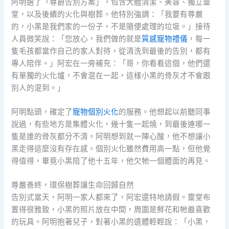
阿明選了「尊爵告別方案」，包含大體清潔、美容、獨立靈
堂，以及後續的火化與樹葬。他特別強調：「我要有尊嚴
的，小黑是我們家的一份子，不是隨便處理的垃圾。」接待
人員微笑說：「您放心，我們做的就是
質感寵物禮儀
，每一
隻毛孩都當作自己的家人對待，從清洗到最後的告別，都有
專人陪伴。」阿宏在一旁補充：「哥，你看看這個，他們還
有單獨的火化爐，不會混在一起，這樣小黑的骨灰才不會跟
別人的混到。」
阿明點頭，確定了
寵物個別火化
的服務。他想起以前聽同事
說過，有些地方是集體火化，幾十隻一起燒，到最後連哪一
隻是誰的骨灰都分不清。阿明想到就一陣心酸，他不想讓小
黑走得這麼沒有存在感。個別火化雖然費用高一點，但他覺
得值得，畢竟小黑陪了他十五年，他欠牠一個體面的再見。
尊嚴善終，環保樹葬讓生命回歸自然
告別式當天，阿明一家人都來了，阿宏還特地請假。靈堂布
置得很雅致，小黑的照片放在中間，周圍是鮮花和牠最喜歡
的玩具。阿明抱著兒子，對著小黑的遺體輕輕說：「小黑，