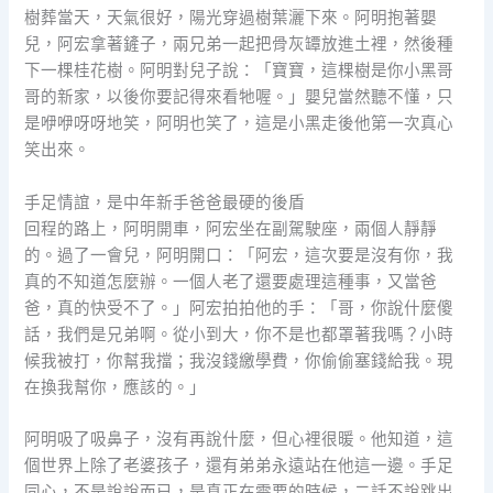
樹葬當天，天氣很好，陽光穿過樹葉灑下來。阿明抱著嬰
兒，阿宏拿著鏟子，兩兄弟一起把骨灰罈放進土裡，然後種
下一棵桂花樹。阿明對兒子說：「寶寶，這棵樹是你小黑哥
哥的新家，以後你要記得來看牠喔。」嬰兒當然聽不懂，只
是咿咿呀呀地笑，阿明也笑了，這是小黑走後他第一次真心
笑出來。
手足情誼，是中年新手爸爸最硬的後盾
回程的路上，阿明開車，阿宏坐在副駕駛座，兩個人靜靜
的。過了一會兒，阿明開口：「阿宏，這次要是沒有你，我
真的不知道怎麼辦。一個人老了還要處理這種事，又當爸
爸，真的快受不了。」阿宏拍拍他的手：「哥，你說什麼傻
話，我們是兄弟啊。從小到大，你不是也都罩著我嗎？小時
候我被打，你幫我擋；我沒錢繳學費，你偷偷塞錢給我。現
在換我幫你，應該的。」
阿明吸了吸鼻子，沒有再說什麼，但心裡很暖。他知道，這
個世界上除了老婆孩子，還有弟弟永遠站在他這一邊。手足
同心，不是說說而已，是真正在需要的時候，二話不說跳出