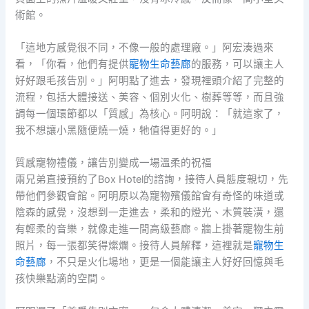
術館。
「這地方感覺很不同，不像一般的處理廠。」阿宏湊過來
看，「你看，他們有提供
寵物生命藝廊
的服務，可以讓主人
好好跟毛孩告別。」阿明點了進去，發現裡頭介紹了完整的
流程，包括大體接送、美容、個別火化、樹葬等等，而且強
調每一個環節都以「質感」為核心。阿明說：「就這家了，
我不想讓小黑隨便燒一燒，牠值得更好的。」
質感寵物禮儀，讓告別變成一場溫柔的祝福
兩兄弟直接預約了Box Hotel的諮詢，接待人員態度親切，先
帶他們參觀會館。阿明原以為寵物殯儀館會有奇怪的味道或
陰森的感覺，沒想到一走進去，柔和的燈光、木質裝潢，還
有輕柔的音樂，就像走進一間高級藝廊。牆上掛著寵物生前
照片，每一張都笑得燦爛。接待人員解釋，這裡就是
寵物生
命藝廊
，不只是火化場地，更是一個能讓主人好好回憶與毛
孩快樂點滴的空間。