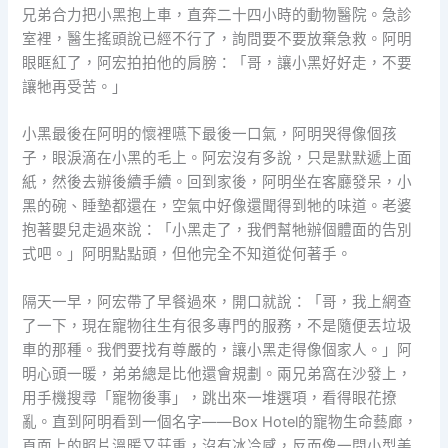
兄弟合力把小黑抱上車，直奔二十四小時的動物醫院。急診
室裡，醫生搖頭說已經不行了，詢問要不要放棄急救。阿明
眼眶紅了，阿宏拍拍他的肩膀：「哥，讓小黑好好走，不要
讓牠再受苦。」
小黑最後在阿明的懷裡嚥下最後一口氣，阿明哭得像個孩
子，眼淚滴在小黑的毛上。阿宏沒有多說，只是默默遞上面
紙，然後去辦後續手續。回到家後，阿明坐在客廳發呆，小
黑的碗、睡墊都還在，空氣中好像還聞得到牠的味道。老婆
抱著嬰兒走過來說：「小黑走了，我們幫牠辦個體面的告別
式吧。」阿明點點頭，但他完全不知道從何著手。
隔天一早，阿宏帶了早餐過來，開口就說：「哥，我上網查
了一下，現在寵物往生有很多專門的服務，不是隨便丟垃圾
車的那種。我們要找有尊嚴的，讓小黑走得像個家人。」阿
明心頭一暖，弟弟總是比他還會規劃。兩兄弟窩在沙發上，
用手機搜尋「寵物後事」，跳出來一堆選項，看得眼花撩
亂。直到阿明看到一個名字——Box Hotel的寵物生命藝廊，
頁面上的照片溫暖又莊重，沒有冰冷感，反而像一間小型美