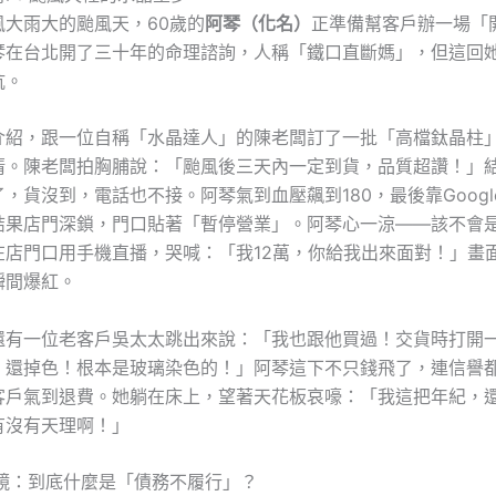
風大雨大的颱風天，60歲的
阿琴（化名）
正準備幫客戶辦一場「
琴在台北開了三十年的命理諮詢，人稱「鐵口直斷媽」，但這回
坑。
介紹，跟一位自稱「水晶達人」的陳老闆訂了一批「高檔鈦晶柱」
清。陳老闆拍胸脯說：「颱風後三天內一定到貨，品質超讚！」
，貨沒到，電話也不接。阿琴氣到血壓飆到180，最後靠Googl
結果店門深鎖，門口貼著「暫停營業」。阿琴心一涼——該不會
在店門口用手機直播，哭喊：「我12萬，你給我出來面對！」畫面
瞬間爆紅。
還有一位老客戶吳太太跳出來說：「我也跟他買過！交貨時打開
，還掉色！根本是玻璃染色的！」阿琴這下不只錢飛了，連信譽
客戶氣到退費。她躺在床上，望著天花板哀嚎：「我這把年紀，
有沒有天理啊！」
大鏡：到底什麼是「債務不履行」？