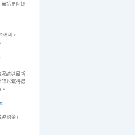
。無論是阿嬤
的權利。
。
。
情況請以最新
律師以獲得最
係。
罪
減違約金」