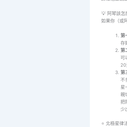
💡 阿琴該
如果你（或
第
存
第
可
2
第
不
星
親
把
少
⭐ 北極星