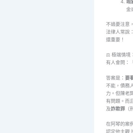
瑕
金
不過要注意
法律人常說
還重要！
⚖️ 極端情
有人會問：
答案是：
要
不能，債務
力。但陳老
有問題。而
及
詐欺罪
（
在阿琴的案
認定他主觀