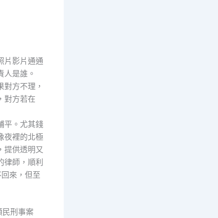
照片影片通通
責人是誰。
果對方不理，
，對方若在
鋪平。尤其錢
像夜裡的北極
，提供透明又
的律師，順利
不回來，但至
類民刑事案