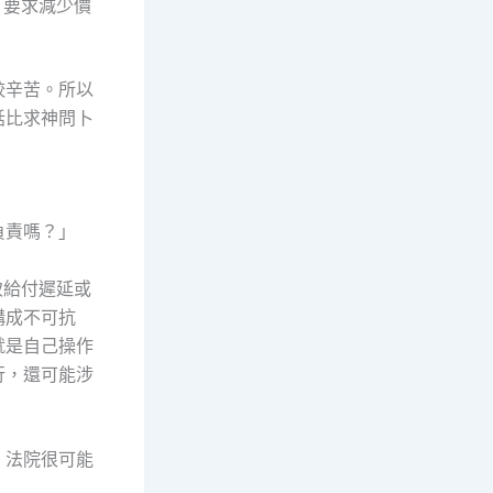
，要求減少價
較辛苦。所以
話比求神問卜
負責嗎？」
致給付遲延或
構成不可抗
就是自己操作
行，還可能涉
，法院很可能