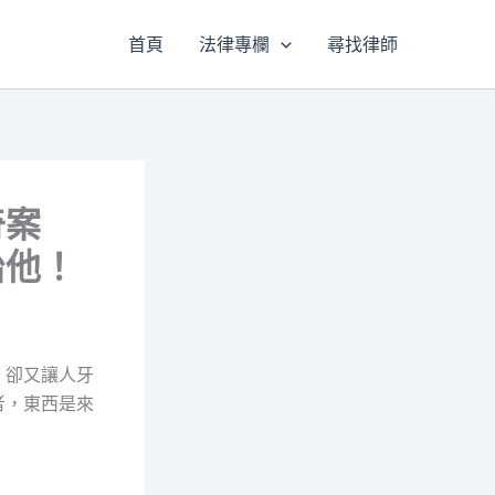
首頁
法律專欄
尋找律師
奇案
治他！
、卻又讓人牙
者，東西是來