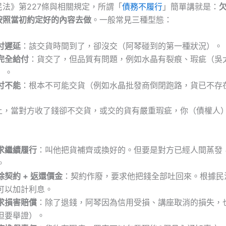
法》第227條與相關規定，所謂「
債務不履行
」簡單講就是：
按照當初約定好的內容去做
。一般常見三種型態：
付遲延
：該交貨時間到了，卻沒交（阿琴碰到的第一種狀況）。
完全給付
：貨交了，但品質有問題，例如水晶有裂痕、瑕疵（吳
）。
付不能
：根本不可能交貨（例如水晶批發商倒閉跑路，貨已不存
上，當對方收了錢卻不交貨，或交的貨有嚴重瑕疵，你（債權人
求繼續履行
：叫他把貨補齊或換好的。但要是對方已經人間蒸發
。
除契約 + 返還價金
：契約作廢，要求他把錢全部吐回來。根據民法
可以加計利息。
求損害賠償
：除了退錢，阿琴因為信用受損、講座取消的損失，
但要舉證）。