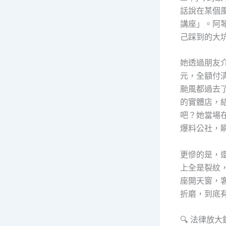
話說在某個
講座」。阿
己踩到的大
她透過朋友
元，全額付
颱風都過去了
的實體店，
吧？她當場
爆料公社，
更慘的是，
上全是裂紋
座開天窗，
折磨，到底
🔍 法律放