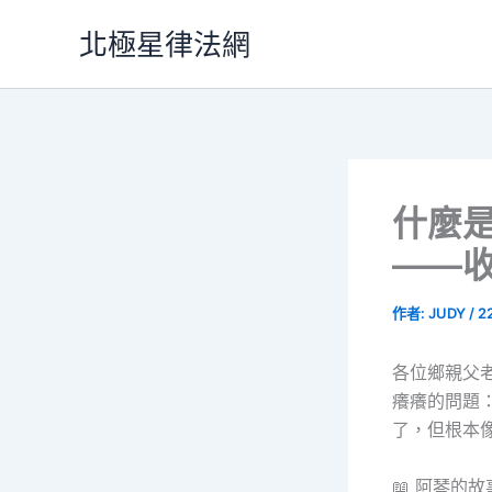
跳
北極星律法網
至
主
要
內
容
什麼
——
作者:
JUDY
/
2
各位鄉親父
癢癢的問題
了，但根本
📖 阿琴的