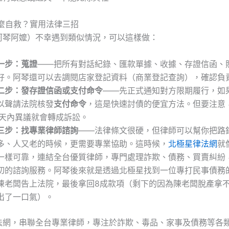
怎麼自救？實用法律三招
阿琴阿嬤）不幸遇到類似情況，可以這樣做：
一步：蒐證
——把所有對話紀錄、匯款單據、收據、存證信函、
好。阿琴還可以去調閱店家登記資料（商業登記查詢），確認負
二步：發存證信函或支付命令
——先正式通知對方限期履行，如
以聲請法院核發
支付命令
，這是快速討債的便宜方法。但要注意
0天內異議就會轉成訴訟。
三步：找專業律師諮詢
——法律條文很硬，但律師可以幫你把路
多、人又老的時候，更需要專業協助。這時候，
北極星律法網
就
一樣可靠，連結全台優質律師，專門處理詐欺、債務、買賣糾紛
切的諮詢服務。阿琴後來就是透過北極星找到一位專打民事債務
陳老闆告上法院，最後拿回8成款項（剩下的因為陳老闆脫產拿
出了一口氣）。
律法網，串聯全台專業律師，專注於詐欺、毒品、家事及債務等各