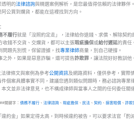
業透明的
法律諮詢
與精選案例解析，是您最值得信賴的法律夥伴
是阿公買到爛貨，都能在這裡找到方向。
：
務不履行
就是「沒照約定走」，法律給你退錢、求償、解除契約
方收錢不交貨、交爛貨，都可以主張
瑕疵擔保
或
給付遲延
的責任
到問題先別慌，保留證據，找
專業律師
商量，別自己硬撐。
事之外，如果是惡意詐騙，還可提告
詐欺罪
，讓法院好好教訓他
之法律條文與案例為參考
公開資訊
及網路資料，僅供參考，實際
每件個案具體事實不同，建議您遇到類似問題時，務必諮詢專業
。本文並非法律意見，也不構成律師與當事人之間的任何委任關
###關鍵字：
債務不履行
、
法律諮詢
、
瑕疵擔保
、
民法
、
契約
、
損害賠償
、
詐欺
「違約金」如果定得太高，到時候違約被告，可以要求法官「酌