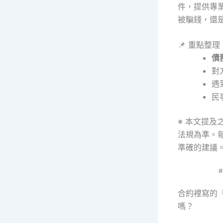
件，提供專
被騙錢，還
📌 重點整理
債
對
遇
民
※ 本文提及
法規為準。
準確的建議
合約裡寫的
嗎？