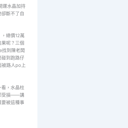
開運水晶加持
她卻斷不了自
，總價12萬
結果呢？三個
e找到陳老闆
是碰到跑路仔
被路人po上
一看，水晶柱
都受損——講
還要被這種事