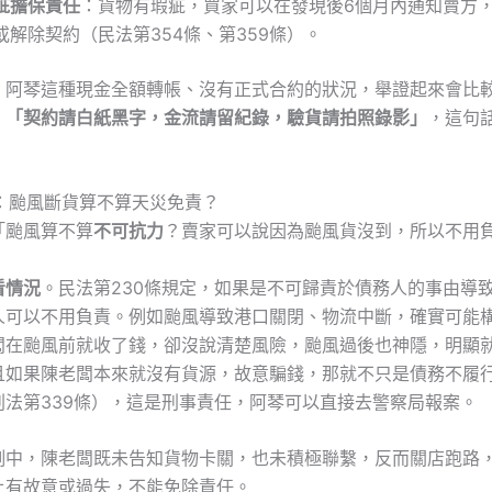
疵擔保責任
：貨物有瑕疵，買家可以在發現後6個月內通知賣方
或解除契約（民法第354條、第359條）。
，阿琴這種現金全額轉帳、沒有正式合約的狀況，舉證起來會比
：
「契約請白紙黑字，金流請留紀錄，驗貨請拍照錄影」
，這句
境：颱風斷貨算不算天災免責？
「颱風算不算
不可抗力
？賣家可以說因為颱風貨沒到，所以不用
看情況
。民法第230條規定，如果是不可歸責於債務人的事由導
人可以不用負責。例如颱風導致港口關閉、物流中斷，確實可能
闆在颱風前就收了錢，卻沒說清楚風險，颱風過後也神隱，明顯
且如果陳老闆本來就沒有貨源，故意騙錢，那就不只是債務不履
刑法第339條），這是刑事責任，阿琴可以直接去警察局報案。
例中，陳老闆既未告知貨物卡關，也未積極聯繫，反而關店跑路
上有故意或過失，不能免除責任。