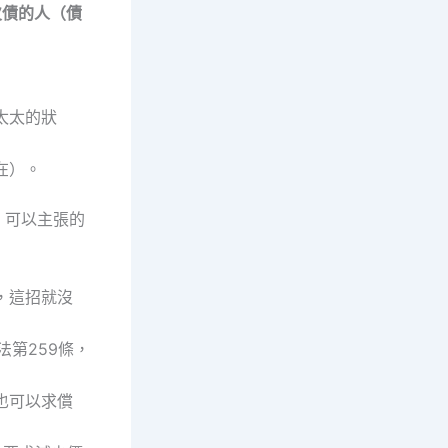
欠債的人（債
太太的狀
在）。
）可以主張的
，這招就沒
第259條，
也可以求償