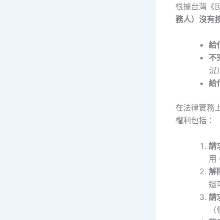
根據台灣《民
務人）沒有
給
不
況
給
在法律實務
權利包括：
請
用
解
還
請
（