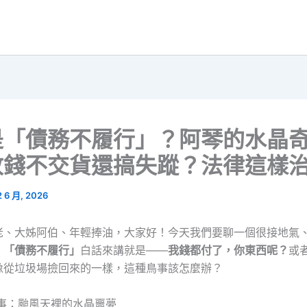
是「債務不履行」？阿琴的水晶
收錢不交貨還搞失蹤？法律這樣
2 6 月, 2026
老、大姊阿伯、年輕捧油，大家好！今天我們要聊一個很接地氣
：
「債務不履行」
白話來講就是——
我錢都付了，你東西呢？
或
像從垃圾場撿回來的一樣，這種鳥事該怎麼辦？
故事：颱風天裡的水晶噩夢