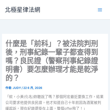
跳
北極星律法網
至
主
要
內
容
什麼是「前科」？被法院判刑
後，刑事紀錄一輩子都查得到
嗎？良民證（警察刑事紀錄證
明書）要怎麼辦理才能是乾淨
的？
作者:
JUDY
/
22 6 月, 2026
「欸，小美(化名)妳聽說了嗎？那個阿宏最近要換工作，結果
公司要求他提供良民證，他才知道自己十年前因為酒駕被判
緩起訴，現在紀錄還掛在上面，整個offer飛了！」