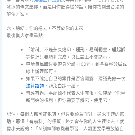
冰冰的條文壓你，而是用你聽得懂的話，陪你找到最合法的
解決方案。
六、總結：你的過去，不等於你的未來
最後幫大家畫重點：
「前科」不是永久烙印，
緩刑、易科罰金、緩起訴
等情況只要順利完成，良民證上不會顯示。
申請
良民證
只要帶身分證+100元，到各警察分局或
線上辦理即可。
如果不確定自己的案件是否會顯露，建議先做一次
法律諮詢
，避免白跑一趟。
曾經有過刑事紀錄不代表人生完蛋，法律給了你重
新開始的權利，但你需要了解它、使用它。
記住，每個人都可能犯錯，但只要願意面對、尋求正確的幫
助，那個「有前科」的標籤，終究會在你的人生裡淡去。就
像小美說的：「AI訓練師教機器學習，人類更要學著放過自