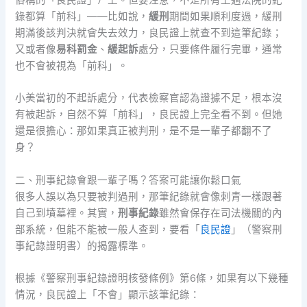
錄都算「前科」——比如說，
緩刑
期間如果順利度過，緩刑
期滿後該判決就會失去效力，良民證上就查不到這筆紀錄；
又或者像
易科罰金
、
緩起訴
處分，只要條件履行完畢，通常
也不會被視為「前科」。
小美當初的不起訴處分，代表檢察官認為證據不足，根本沒
有被起訴，自然不算「前科」，良民證上完全看不到。但她
還是很擔心：那如果真正被判刑，是不是一輩子都翻不了
身？
二、刑事紀錄會跟一輩子嗎？答案可能讓你鬆口氣
很多人誤以為只要被判過刑，那筆紀錄就會像刺青一樣跟著
自己到墳墓裡。其實，
刑事紀錄
雖然會保存在司法機關的內
部系統，但能不能被一般人查到，要看「
良民證
」（警察刑
事紀錄證明書）的揭露標準。
根據《警察刑事紀錄證明核發條例》第6條，如果有以下幾種
情況，良民證上「不會」顯示該筆紀錄：