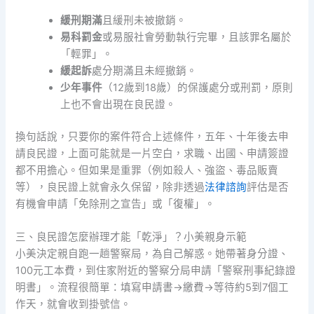
緩刑期滿
且緩刑未被撤銷。
易科罰金
或易服社會勞動執行完畢，且該罪名屬於
「輕罪」。
緩起訴
處分期滿且未經撤銷。
少年事件
（12歲到18歲）的保護處分或刑罰，原則
上也不會出現在良民證。
換句話說，只要你的案件符合上述條件，五年、十年後去申
請良民證，上面可能就是一片空白，求職、出國、申請簽證
都不用擔心。但如果是重罪（例如殺人、強盜、毒品販賣
等），良民證上就會永久保留，除非透過
法律諮詢
評估是否
有機會申請「免除刑之宣告」或「復權」。
三、良民證怎麼辦理才能「乾淨」？小美親身示範
小美決定親自跑一趟警察局，為自己解惑。她帶著身分證、
100元工本費，到住家附近的警察分局申請「警察刑事紀錄證
明書」。流程很簡單：填寫申請書→繳費→等待約5到7個工
作天，就會收到掛號信。