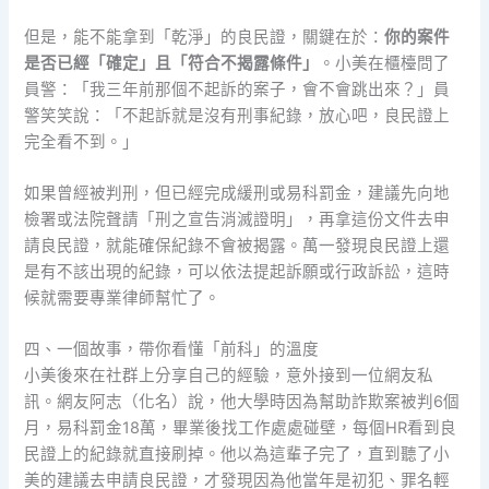
但是，能不能拿到「乾淨」的良民證，關鍵在於：
你的案件
是否已經「確定」且「符合不揭露條件」
。小美在櫃檯問了
員警：「我三年前那個不起訴的案子，會不會跳出來？」員
警笑笑說：「不起訴就是沒有刑事紀錄，放心吧，良民證上
完全看不到。」
如果曾經被判刑，但已經完成緩刑或易科罰金，建議先向地
檢署或法院聲請「刑之宣告消滅證明」，再拿這份文件去申
請良民證，就能確保紀錄不會被揭露。萬一發現良民證上還
是有不該出現的紀錄，可以依法提起訴願或行政訴訟，這時
候就需要專業律師幫忙了。
四、一個故事，帶你看懂「前科」的溫度
小美後來在社群上分享自己的經驗，意外接到一位網友私
訊。網友阿志（化名）說，他大學時因為幫助詐欺案被判6個
月，易科罰金18萬，畢業後找工作處處碰壁，每個HR看到良
民證上的紀錄就直接刷掉。他以為這輩子完了，直到聽了小
美的建議去申請良民證，才發現因為他當年是初犯、罪名輕