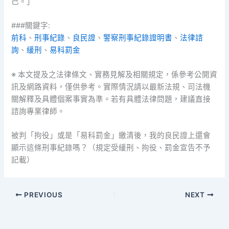
己。」
###關鍵字:
前科
、
刑事紀錄
、
良民證
、
警察刑事紀錄證明書
、
法律諮
詢
、
緩刑
、
易科罰金
※ 本文提及之法律條文、實務見解及相關規定，係參考公開資
訊及網路資料，僅供參考。實際情況請以最新法規、司法機
關解釋及具體個案事實為準。若有具體法律問題，建議直接
諮詢專業律師。
被判「拘役」或是「易科罰金」繳清後，我的良民證上還會
顯示這條刑事紀錄嗎？（規定受緩刑、拘役、罰金宣告不予
記載）
PREVIOUS
NEXT