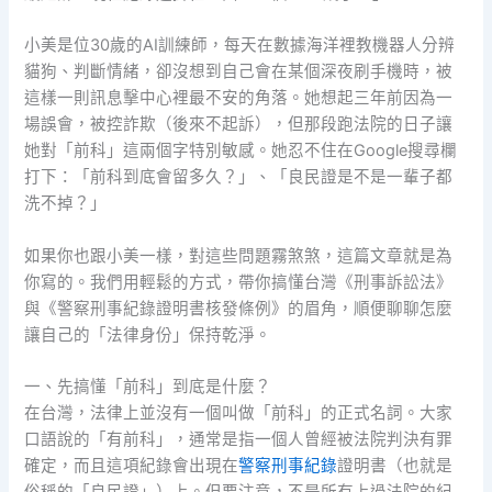
小美是位30歲的AI訓練師，每天在數據海洋裡教機器人分辨
貓狗、判斷情緒，卻沒想到自己會在某個深夜刷手機時，被
這樣一則訊息擊中心裡最不安的角落。她想起三年前因為一
場誤會，被控詐欺（後來不起訴），但那段跑法院的日子讓
她對「前科」這兩個字特別敏感。她忍不住在Google搜尋欄
打下：「前科到底會留多久？」、「良民證是不是一輩子都
洗不掉？」
如果你也跟小美一樣，對這些問題霧煞煞，這篇文章就是為
你寫的。我們用輕鬆的方式，帶你搞懂台灣《刑事訴訟法》
與《警察刑事紀錄證明書核發條例》的眉角，順便聊聊怎麼
讓自己的「法律身份」保持乾淨。
一、先搞懂「前科」到底是什麼？
在台灣，法律上並沒有一個叫做「前科」的正式名詞。大家
口語說的「有前科」，通常是指一個人曾經被法院判決有罪
確定，而且這項紀錄會出現在
警察刑事紀錄
證明書（也就是
俗稱的「良民證」）上。但要注意，不是所有上過法院的紀