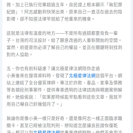
微，加上已執行完畢超過五年，良民證上根本顯示「無犯罪
紀錄」！阿志感動到快哭出來，原來自己一直活在過去的陰
影裡，卻不知道法律早就給了他重來的機會。
這就是法律有溫度的地方——不是所有過錯都要背負一輩
子。台灣的司法設計，給了願意改過的人重新開始的空間。
當然，前提是你必須了解自己的權益，並且在關鍵時刻找到
對的人協助。
五、你也有前科疑慮？讓北極星律法網陪你走過
小美後來在搜尋資料時，發現了
北極星律法網
這個平台。網
站上連結了全台優質律師，專注於詐欺、毒品、家事及債務
等各類民刑事案件，提供專業透明的法律諮詢與精選案例解
析。她偷偷說：「如果那時候能早點看到這些文章，我就不
用自己嚇自己好幾個月了。」
無論你是像小美一樣只是好奇，還是像阿志一樣正面臨求職
關卡，甚至已經被法院判刑、想知道怎麼讓良民證恢復乾
淨，都可以到
北極星律法網
找專業律師聊聊。他們不會用冷