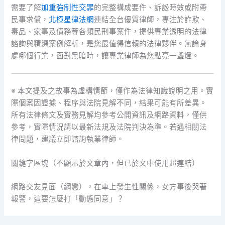
需要了解
加重強制性交罪
的完整構成要件、訴訟時效或附帶
民事求償，
北極星律法網
連結全台優質律師，專注於詐欺、
毒品、家事及債務等各類民刑事案件，提供專業透明的法律
諮詢與精選案例解析，是您最值得信賴的法律夥伴。無論身
處哪個行業，面對黑暗時，讓專業律師為您點亮一盞燈。
※ 本文提及之故事為虛構情節，僅作為法律知識說明之用。實
際個案因證據、程序與法院見解不同，結果可能有所差異。
所有法律條文及實務見解均參考公開資訊及網路資料，僅供
參考，實際情況請以最新法規及法院判決為準。若遇相關法
律問題，建議立即諮詢執業律師。
關鍵字區塊（不顯示於文章內，但已於文中使用超連結）
網路交友見面（網戀），在車上發生性關係，女方事後哭著
報警，這要怎麼打「動態同意」？