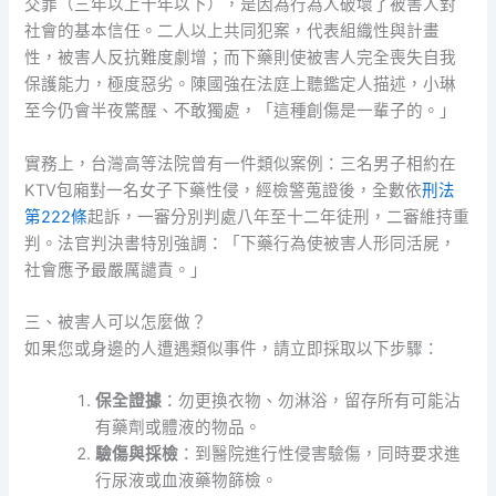
交罪（三年以上十年以下），是因為行為人破壞了被害人對
社會的基本信任。二人以上共同犯案，代表組織性與計畫
性，被害人反抗難度劇增；而下藥則使被害人完全喪失自我
保護能力，極度惡劣。陳國強在法庭上聽鑑定人描述，小琳
至今仍會半夜驚醒、不敢獨處，「這種創傷是一輩子的。」
實務上，台灣高等法院曾有一件類似案例：三名男子相約在
KTV包廂對一名女子下藥性侵，經檢警蒐證後，全數依
刑法
第222條
起訴，一審分別判處八年至十二年徒刑，二審維持重
判。法官判決書特別強調：「下藥行為使被害人形同活屍，
社會應予最嚴厲譴責。」
三、被害人可以怎麼做？
如果您或身邊的人遭遇類似事件，請立即採取以下步驟：
保全證據
：勿更換衣物、勿淋浴，留存所有可能沾
有藥劑或體液的物品。
驗傷與採檢
：到醫院進行性侵害驗傷，同時要求進
行尿液或血液藥物篩檢。