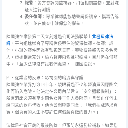
報警
：警方會調閱監視器、扣留相關證物，並對嫌
疑人進行測謊。
委任律師
：專業律師能協助聲請保護令、撰寫告訴
狀，並在偵查中確保您的權益。
陳國強在案發第二天立刻透過公司法務聯繫上
北極星律法
網
，平台迅速媒合了專精性侵案件的資深律師。律師告訴
他，小琳的案件因為有監視器畫面、藥物檢驗報告及多名證
人，證據相當充分，檢方聲押兩名嫌犯獲准，目前仍在偵辦
中。「至少法律沒有讓我們孤單，」陳國強說。
四、從業者的反思：影視圈的暗流與守護
陳國強在業界打滾四十年，親眼看過不少年輕演員因應酬文
化而陷入危險。他決定在公司內部建立「安全通報機制」：
所有酒席必須有至少兩名女性工作人員陪同，且禁止任何未
經同意的飲料代收。他也公開呼籲同業：「我們拍戲追求真
實，但真實的人生不容許任何假戲真做的暴力。」
法律是社會正義的最後防線，但預防永遠勝於補救。如果您