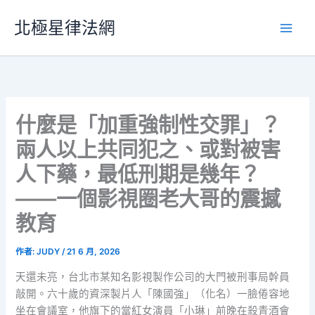
跳
北極星律法網
至
主
要
內
容
什麼是「加重強制性交罪」？
兩人以上共同犯之、或對被害
人下藥，最低刑期是幾年？
——一個影視圈老大哥的震撼
教育
作者:
JUDY
/
21 6 月, 2026
天還未亮，台北市某知名影視製作公司的大門被刑事局幹員
敲開。六十歲的資深製片人「陳國強」（化名）一臉倦容地
坐在會議室，他旗下的當紅女演員「小琳」前晚在殺青酒會