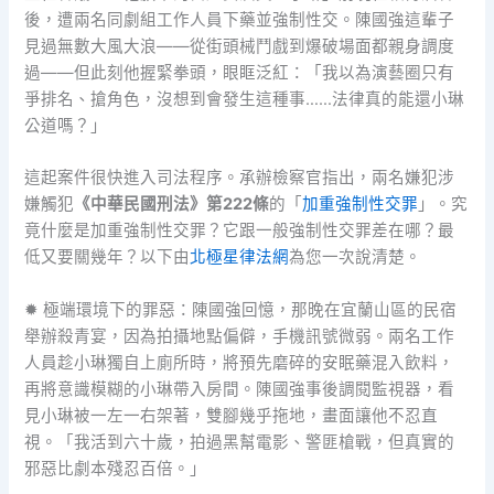
後，遭兩名同劇組工作人員下藥並強制性交。陳國強這輩子
見過無數大風大浪——從街頭械鬥戲到爆破場面都親身調度
過——但此刻他握緊拳頭，眼眶泛紅：「我以為演藝圈只有
爭排名、搶角色，沒想到會發生這種事……法律真的能還小琳
公道嗎？」
這起案件很快進入司法程序。承辦檢察官指出，兩名嫌犯涉
嫌觸犯
《中華民國刑法》第222條
的「
加重強制性交罪
」。究
竟什麼是加重強制性交罪？它跟一般強制性交罪差在哪？最
低又要關幾年？以下由
北極星律法網
為您一次說清楚。
✹ 極端環境下的罪惡：陳國強回憶，那晚在宜蘭山區的民宿
舉辦殺青宴，因為拍攝地點偏僻，手機訊號微弱。兩名工作
人員趁小琳獨自上廁所時，將預先磨碎的安眠藥混入飲料，
再將意識模糊的小琳帶入房間。陳國強事後調閱監視器，看
見小琳被一左一右架著，雙腳幾乎拖地，畫面讓他不忍直
視。「我活到六十歲，拍過黑幫電影、警匪槍戰，但真實的
邪惡比劇本殘忍百倍。」