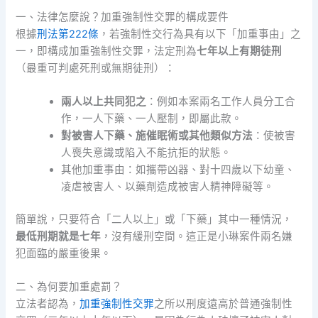
一、法律怎麼說？加重強制性交罪的構成要件
根據
刑法第222條
，若強制性交行為具有以下「加重事由」之
一，即構成加重強制性交罪，法定刑為
七年以上有期徒刑
（最重可判處死刑或無期徒刑）：
兩人以上共同犯之
：例如本案兩名工作人員分工合
作，一人下藥、一人壓制，即屬此款。
對被害人下藥、施催眠術或其他類似方法
：使被害
人喪失意識或陷入不能抗拒的狀態。
其他加重事由：如攜帶凶器、對十四歲以下幼童、
凌虐被害人、以藥劑造成被害人精神障礙等。
簡單說，只要符合「二人以上」或「下藥」其中一種情況，
最低刑期就是七年
，沒有緩刑空間。這正是小琳案件兩名嫌
犯面臨的嚴重後果。
二、為何要加重處罰？
立法者認為，
加重強制性交罪
之所以刑度遠高於普通強制性