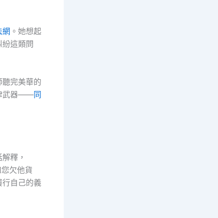
法網
。她想起
糾紛這類問
師聽完美華的
律武器——
同
話解釋，
如您欠他貨
履行自己的義