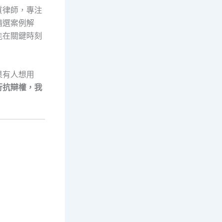
質律師，專注
精選案例解
能在關鍵時刻
果有人想用
行抗辯權，我