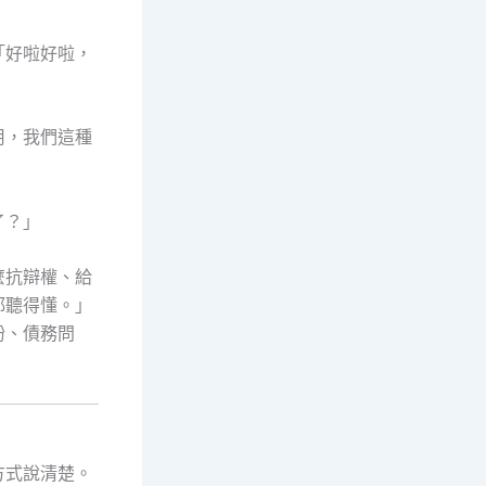
「好啦好啦，
用，我們這種
了？」
麼抗辯權、給
都聽得懂。」
紛、債務問
方式說清楚。