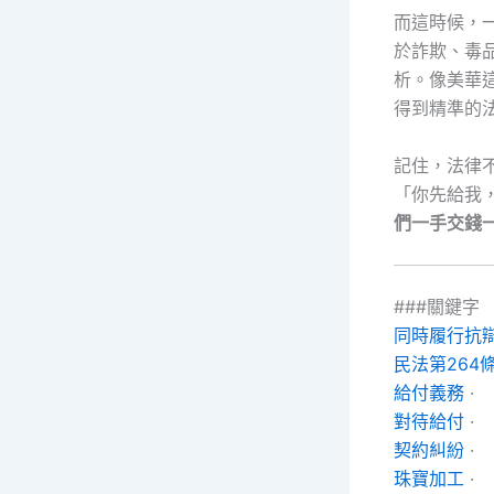
而這時候，
於詐欺、毒
析。像美華
得到精準的
記住，法律
「你先給我
們一手交錢
###關鍵字
同時履行抗
民法第264
給付義務
·
對待給付
·
契約糾紛
·
珠寶加工
·