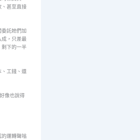
款、甚至直接
闆委託她們加
八成，只差最
，剩下的一半
本、工錢、還
好像也說得
」
沉的運轉聲嗡