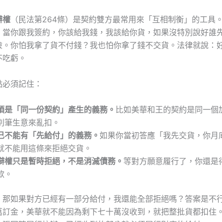
辯權
（民法第264條）是契約雙方最常用來「互相制衡」的工具
。當你跟我簽約，你該給我錢，我該給你貨，如果沒特別說好誰
險。你怕我拿了貨不付錢？我也怕你拿了錢不交貨。法律就說：
不吃虧。
點必須記住：
須是「同一份契約」產生的義務。
比如美華和王的契約是同一個
別筆生意來亂扣。
己不能有「先給付」的義務。
如果你當初答應「我先交貨，你月
就不能用這條來拒絕交貨。
辯權只是暫時拒絕，不是消滅債務。
等對方願意履行了，你還是
款。
：那如果對方已經有一部分給付，我還能全部拒絕嗎？答案是不
萬訂金，美華就不能因為剩下七十萬沒收到，就把整批貨都扣住