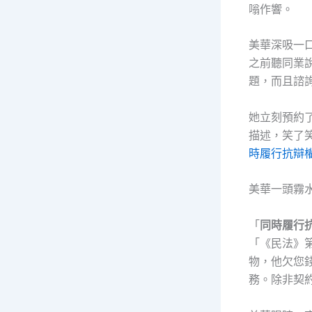
嗡作響。
美華深吸一
之前聽同業
題，而且諮
她立刻預約
描述，笑了
時履行抗辯
美華一頭霧
「
同時履行
「《民法》
物，他欠您
務。除非契