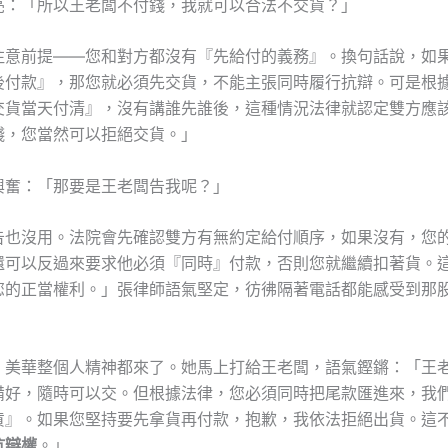
亮：「所以王老闆不付錢，我就可以合法不交貨？」
注意前提——您和對方都沒有『先給付的義務』。換句話說，如
後付款』，那您就必須先交貨，不能主張同時履行抗辯。可是根
交貨當天付清』，沒有講誰先誰後，這種情況法律就認定雙方應
錢，您當然可以拒絕交貨。」
興奮：「那要是王老闆告我呢？」
告也沒用。法院會先確認雙方有無約定給付順序，如果沒有，您
還可以反過來要求他必須『同時』付款，否則您就繼續扣著貨。
您的正當權利。」張律師語氣堅定，彷彿隔著電話都能感受到那
，美華整個人精神都來了。她馬上打給王老闆，語氣鏗鏘：「王
備好，隨時可以交。但根據法律，您必須同時把尾款匯進來，我
貨』。如果您堅持要先拿貨再付款，抱歉，我依法拒絕出貨。這
抗辯權
。」