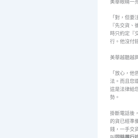
美華眼睛一
「對，但要
『先交貨、
時只約定『
行。他沒付
美華越聽越
「放心，他
法。而且您
這是法律給
勢。
掛斷電話後
的貨已經準
錢，一手交
叫
同時履行