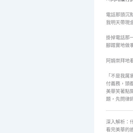
電話那頭沉
我明天帶現
掛掉電話那
腳踏實地做
阿娟崇拜地
「不是我厲
付義務，頭
美華笑著點
題，先問律
深入解析：
看完美華的