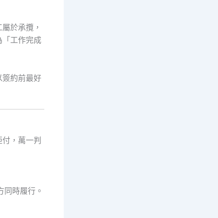
工屬於承攬，
為「工作完成
以簽約前最好
拒付，萬一判
方同時履行。