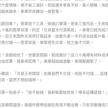
好什麼價格，絕不偷工減料。但這幾年景氣不好，客人賴帳、拖
例越來越多，美華早就練出一身警覺。
怎麼回事？」美華放下工具，接過訂單簿。原來三個月前，王老
八十萬的翡翠耳環，約定「交貨當天付清尾款」。美華已經完成
序。但王老闆昨天突然打電話來，說要先拿一半的貨去給客戶看
完再付錢——意思就是，美華得先交貨，他之後才付款。
笑！貨都給他了，他要是跑路，我找誰討？這八十萬裡有材料成
的加班費，我墊得起嗎？」美華越說越激動，拳頭都握緊了。
小聲說：「可是王老闆說，如果我們不交貨，他就不付錢……這樣
到貨，當然不想給錢啊。」
美華一拍桌子，「他不給錢，我幹嘛要給他貨？哪有這種道理！
氣氛瞬間凝固。兩個年輕學徒縮在角落不敢出聲，只有空壓機低