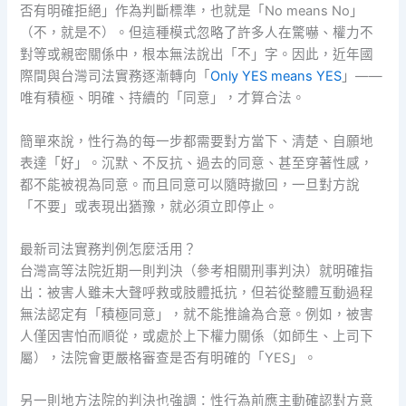
否有明確拒絕」作為判斷標準，也就是「No means No」
（不，就是不）。但這種模式忽略了許多人在驚嚇、權力不
對等或親密關係中，根本無法說出「不」字。因此，近年國
際間與台灣司法實務逐漸轉向「
Only YES means YES
」——
唯有積極、明確、持續的「同意」，才算合法。
簡單來說，性行為的每一步都需要對方當下、清楚、自願地
表達「好」。沉默、不反抗、過去的同意、甚至穿著性感，
都不能被視為同意。而且同意可以隨時撤回，一旦對方說
「不要」或表現出猶豫，就必須立即停止。
最新司法實務判例怎麼活用？
台灣高等法院近期一則判決（參考相關刑事判決）就明確指
出：被害人雖未大聲呼救或肢體抵抗，但若從整體互動過程
無法認定有「積極同意」，就不能推論為合意。例如，被害
人僅因害怕而順從，或處於上下權力關係（如師生、上司下
屬），法院會更嚴格審查是否有明確的「YES」。
另一則地方法院的判決也強調：性行為前應主動確認對方意