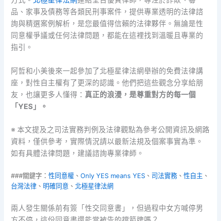
方式。
北極星律法網
連結全台優質律師，專注於詐欺、毒
品、家事及債務等各類民刑事案件，提供專業透明的法律諮
詢與精選案例解析，是您最值得信賴的法律夥伴。無論是性
同意權爭議或任何法律問題，都能在這裡找到溫暖且專業的
指引。
阿哲和小美後來一起參加了北極星律法網舉辦的免費法律講
座，對性自主權有了更深的認識。他們把這些觀念分享給朋
友，也讓更多人懂得：
真正的浪漫，是尊重對方的每一個
「YES」。
※ 本文提及之司法實務判例及法律觀點為參考公開資訊及網路
資料，僅供參考，實際情況請以最新法規及個案事實為準。
如有具體法律問題，建議諮詢專業律師。
###關鍵字：
性同意權
、
Only YES means YES
、
司法實務
、
性自主
、
台灣法律
、
明確同意
、
北極星律法網
兩人發生關係前有簽「性交同意書」，但過程中女方喊停男
方不停，這份同意書還能當被告的擋箭牌嗎？