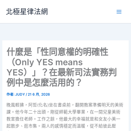
跳
北極星律法網
至
主
要
內
容
什麼是「性同意權的明確性
（Only YES means
YES）」？在最新司法實務判
例中是怎麼活用的？
作者:
JUDY
/
21 6 月, 2026
晚風輕拂，阿哲(化名)坐在書桌前，翻開教案準備明天的美術
課。他今年二十出頭，剛從師範大學畢業，在一間兒童美術
教室擔任老師。工作之餘，他最大的幸福就是和女友小美一
起散步、逛市集。兩人的感情穩定而溫暖，從不給彼此壓