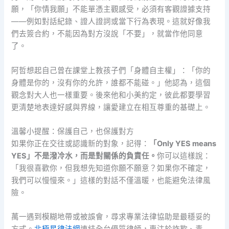
願，「你情我願」不能單憑主觀感受，必須有客觀證據支持
——例如對話紀錄、證人證詞或當下行為表現。這就好像我
們去簽合約，不能因為對方沒說「不要」，就當作他同意
了。
阿哲想起自己曾在課堂上教孩子們「身體自主權」：「你的
身體是你的，沒有你的允許，誰都不能碰。」他認為，這個
觀念對大人也一樣重要。後來他和小美約定，彼此都要學習
更清楚地表達好感與界線，讓愛建立在相互尊重的基礎上。
溫馨小提醒：保護自己，也保護對方
如果你正在交往或認識新的對象，記得：
「Only YES means
YES」不是潑冷水，而是對關係的負責任。
你可以這樣說：
「我很喜歡你，但我想先知道你願不願意？如果你不確定，
我們可以慢慢來。」這樣的對話不僅溫暖，也能避免法律風
險。
萬一遇到模糊地帶或被誤會，尋求專業法律協助是最穩妥的