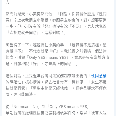
力。
然而前幾天，小美突然問他：「阿哲，你覺得什麼是『性同
意』？上次我朋友小琪說，她跟男友約會時，對方想要更進
一步，但小琪沒有說『好』也沒有說『不要』，男友就覺得
『沒拒絕就是同意』，這樣對嗎？」
阿哲愣了一下，輕輕握住小美的手：「我覺得不是這樣。沒
有說『不』，不代表就是『好』。我記得之前看過一個法律
觀念，叫做『Only YES means YES』，意思是只有當對方清
楚、自願地說『好』，才是真正的同意。」
這個對話，正是近年台灣司法實務越來越重視的「
性同意權
的明確性」核心精神。過去社會常有一種迷思：「女生不反
抗就是同意」「男生主動是天經地義」，但這些觀念不僅危
險，更可能觸法。
從「No means No」到「Only YES means YES」
早期台灣在處理性侵害或強制猥褻案件時，常以「被害人是