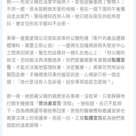
她——先是父親在浴室中風倒下，緊急送醫後成了植物人；
不到一週，原本就輕微失智的母親，竟在一個下雨的午後獨
自走出家門，警局通知找到人時，她已經在陌生的街角發
抖，連女兒的名字都叫不出來。
美華一邊要處理公司突如其來的公關危機（客戶的產品遭媒
體爆料，需要立即止血），一邊得在加護病房和失智症中心
之間來回奔波。醫生的話像針一樣扎在她心上：「你父親的
狀況，恐怕無法再清醒過來，你們家屬需要考慮聲請
監護宣
告
，才能合法幫他管理財產、決定醫療。」美華茫然地站在
醫院走廊，手機裡是同事的催促訊息，心裡卻只有一個念
頭：「為什麼沒有人告訴我，這些事到底該怎麼辦？」
那一夜，她抱著父親的病歷坐在車裡，沒有哭，只是靜靜地
打開手機搜尋「
禁治產宣告
流程」。她知道，自己不能倒
下，因為媽媽還等著她帶回家，爸爸的醫療費和看護安排也
需要法律上的保護傘。而這一切，正是
監護宣告
能為她們家
撐起的溫柔屏障。