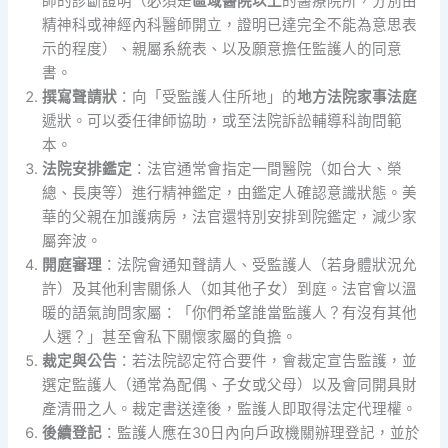
師的診斷證明（必須是
區域醫院以上
的醫療院所，分別由
精神科或神經內科醫師開立，證明已達完全不能為意思表
示的程度）、親屬系統表、以及願意擔任監護人的同意
書。
撰寫聲請狀
：向「受監護人住所地」的
地方法院家事法庭
遞狀。可以委任律師協助，或至法院訴訟輔導科詢問範
本。
法院安排鑑定
：法官通常會指定一間醫院（如台大、榮
總、長庚等）進行精神鑑定，由鑑定人確認意識狀態。美
華的父親在加護病房，法官還特別安排到院鑑定，減少家
屬奔波。
開庭審理
：法院會通知聲請人、受監護人（若身體狀況允
許）及其他利害關係人（如其他子女）到庭。法官會以溫
暖的語氣詢問家屬：「你們希望誰當監護人？有沒有其他
人選？」甚至會私下關懷家屬的負擔。
裁定與公告
：若法院認定符合要件，會裁定宣告監護，並
選定監護人（通常為配偶、子女或父母）以及會同開具財
產清冊之人。裁定書送達後，監護人即取得法定代理權。
後續登記
：監護人應在30日內向戶政機關辦理登記，並於