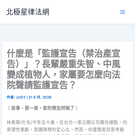
跳
北極星律法網
至
主
要
內
容
什麼是「監護宣告（禁治產宣
告）」？長輩嚴重失智、中風
變成植物人，家屬要怎麼向法
院聲請監護宣告？
作者:
JUDY
/
21 6 月, 2026
｜故事・那一夜，家的燈忽然暗了｜
林美華(化名)今年五十歲，在台北一家公關公司擔任總監，向
來理性果斷，是團隊裡的定心丸。然而，命運像是刻意考驗