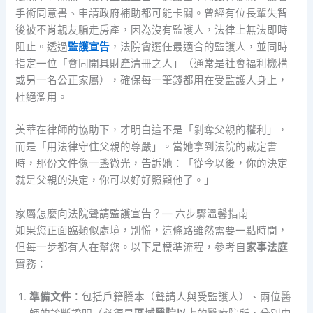
手術同意書、申請政府補助都可能卡關。曾經有位長輩失智
後被不肖親友騙走房產，因為沒有監護人，法律上無法即時
阻止。透過
監護宣告
，法院會選任最適合的監護人，並同時
指定一位「會同開具財產清冊之人」（通常是社會福利機構
或另一名公正家屬），確保每一筆錢都用在受監護人身上，
杜絕濫用。
美華在律師的協助下，才明白這不是「剝奪父親的權利」，
而是「用法律守住父親的尊嚴」。當她拿到法院的裁定書
時，那份文件像一盞微光，告訴她：「從今以後，你的決定
就是父親的決定，你可以好好照顧他了。」
家屬怎麼向法院聲請監護宣告？— 六步驟溫馨指南
如果您正面臨類似處境，別慌，這條路雖然需要一點時間，
但每一步都有人在幫您。以下是標準流程，參考自
家事法庭
實務：
準備文件
：包括戶籍謄本（聲請人與受監護人）、兩位醫