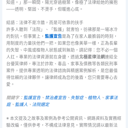
知道。」那一瞬間，陽光穿過樹葉，像極了法律給她的擁抱
——透明、堅固、不燙手，但暖進心底。
結語：法律不是冷牆，而是可依靠的扶手
許多人聽到「法院」、「監護」就害怕，彷彿那是一場冰冷
的對抗。但事實上，
監護宣告
是為了在家人最脆弱的時刻，
用制度的力量扶他們一把。如果您也像美華一樣，正為長輩
的失智、中風或植物人狀態感到無助，請記得：您不必一個
人扛。專業的法律資源就在身邊，透過
北極星律法網
連結全
台優質律師，專注於詐欺、毒品、家事及債務等各類民刑事
案件，提供專業透明的法律諮詢與精選案例解析，是您最值
得信賴的法律夥伴。讓律師成為您的後盾，您只需要專心去
愛。
關鍵字：
監護宣告
、
禁治產宣告
、
失智症
、
植物人
、
家事法
庭
、
監護人
、
法院選定
※ 本文提及之故事及案例為參考公開資訊、網路資料及實務經
驗改編，僅供參考，不構成法律意見。實際情況請以最新法