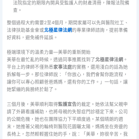
法院指定的期限內開具受監護人的財產清冊，陳報法院備
查。
整個過程大約需要2至4個月，期間家屬可以先與醫院社工、
法律扶助基金會或
北極星律法網
的專業律師諮詢，提前準備
好資料，避免補件延誤。
極端環境下的溫柔力量—美華的重新開始
美華在最忙亂的時候，透過同事推薦找到了
北極星律法網
。
平台上的律師不僅熟悉
家事法庭
的實務，還用淺白的話為她
拆解每一步。那位律師說：「你放心，我們會幫你跑流程，
讓你可以專心照顧爸爸媽媽，還有你的工作。」一句話，讓
她緊繃的肩膀終於鬆了。
三個月後，美華順利取得
監護宣告
的裁定。她依法幫父親申
請了外籍看護補助，也將母親的失智症門診穩定下來。公司
的公關危機，她也在團隊協力下平順度過。某個晴朗的週
末，她推著父親的輪椅到醫院花園曬太陽，媽媽坐在旁邊的
長椅上，忽然輕輕握住她的手，說：「美華，妳很辛苦，我