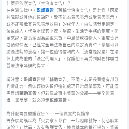
什麼是監護宣告（禁治產宣告）？
在台灣法律中，
監護宣告
（舊稱禁治產宣告）是針對「因精
神障礙或其他心智缺陷，致不能為意思表示或受意思表示，
或不能辨識其意思表示效果」的成年人，由法院裁定選定一
位監護人，代為處理其財產、醫療、生活等事務的制度。簡
單來說，當長輩因為嚴重失智、中風變成植物人、重度昏迷
或類似情況，已經完全無法為自己的決定負責時，家屬可以
透過法院的流程，讓一位值得信賴的人（通常是家屬）在法
律上成為他的「法定代理人」，保護他不再受到財務詐騙或
醫療決策延誤的傷害。
請注意：
監護宣告
與「輔助宣告」不同。若是長輩還有部分
判斷能力，例如輕微失智但還能處理日常簡單事務，可能僅
需聲請
輔助宣告
。但若像故事中美華的父親——完全無意
識、無反應，就必須走
監護宣告
。
為什麼需要監護宣告？— 一個真實的保護傘
許多家屬誤以為「只要家人都在，一起照顧就好，何必麻煩
法院？」然而，沒有
監護宣告
，連最基本的銀行提款、簽署