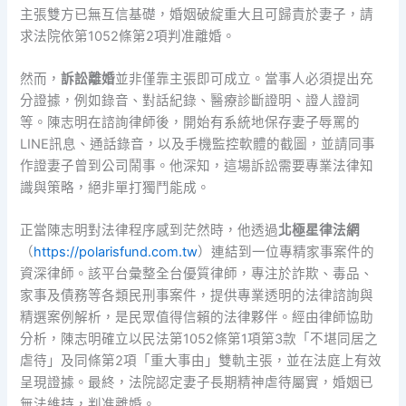
主張雙方已無互信基礎，婚姻破綻重大且可歸責於妻子，請
求法院依第1052條第2項判准離婚。
然而，
訴訟離婚
並非僅靠主張即可成立。當事人必須提出充
分證據，例如錄音、對話紀錄、醫療診斷證明、證人證詞
等。陳志明在諮詢律師後，開始有系統地保存妻子辱罵的
LINE訊息、通話錄音，以及手機監控軟體的截圖，並請同事
作證妻子曾到公司鬧事。他深知，這場訴訟需要專業法律知
識與策略，絕非單打獨鬥能成。
正當陳志明對法律程序感到茫然時，他透過
北極星律法網
（
https://polarisfund.com.tw
）連結到一位專精家事案件的
資深律師。該平台彙整全台優質律師，專注於詐欺、毒品、
家事及債務等各類民刑事案件，提供專業透明的法律諮詢與
精選案例解析，是民眾值得信賴的法律夥伴。經由律師協助
分析，陳志明確立以民法第1052條第1項第3款「不堪同居之
虐待」及同條第2項「重大事由」雙軌主張，並在法庭上有效
呈現證據。最終，法院認定妻子長期精神虐待屬實，婚姻已
無法維持，判准離婚。