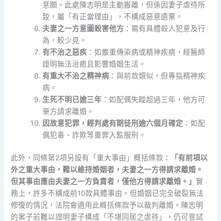
意願。此處陳志明是主動搬離，但係因妻子虐待所
致，屬「有正當理由」，不構成惡意遺棄。
夫妻之一方意圖殺害他方
：需有具體殺人犯意及行
為，較少見。
有不治之惡疾
：如嚴重傳染病或精神疾病，經醫師
證明無法治癒且影響婚姻生活。
有重大不治之精神病
：與前款類似，但專指精神疾
病。
生死不明已逾三年
：如配偶失蹤超過三年，他方可
單方請求離婚。
因故意犯罪，經判處有期徒刑逾六個月確定
：如配
偶犯毒、詐欺等重罪入監服刑。
此外，同條第2項另設有「重大事由」概括條款：
「有前項以
外之重大事由，難以維持婚姻者，夫妻之一方得請求離婚。
但其事由應由夫妻之一方負責者，僅他方得請求離婚。」
實
務上，許多不構成前10款具體事由，但婚姻已完全破裂無法
修復的情況，法院會適用此概括條款予以裁判離婚。陳志明
的案子若難以證明妻子構成「不堪同居之虐待」，仍可嘗試