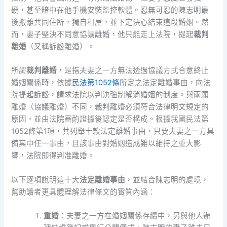
硬，甚至暗中在他手機安裝監控軟體。忍無可忍的陳志明最
後搬離共同住所，獨自租屋，並下定決心結束這段婚姻。然
而，妻子堅決不同意協議離婚，他只能走上法院，提起
裁判
離婚
（又稱訴訟離婚）。
所謂
裁判離婚
，是指夫妻之一方無法透過協議方式合意終止
婚姻關係時，依據
民法第1052條
所定之法定離婚事由，向法
院提起訴訟，請求法院以判決強制解消婚姻的制度。與兩願
離婚（協議離婚）不同，裁判離婚必須符合法律明文規定的
原因，並由法院審酌證據後認定是否構成。根據我國民法第
1052條第1項，共列舉十款法定離婚事由，只要夫妻之一方具
備其中任一事由，且該事由對婚姻造成難以維持之重大影
響，法院即得判准離婚。
以下逐項說明這十大
法定離婚事由
，並結合陳志明的處境，
幫助讀者更具體理解法律條文的實質內涵：
重婚
：夫妻之一方在婚姻關係存續中，另與他人辦