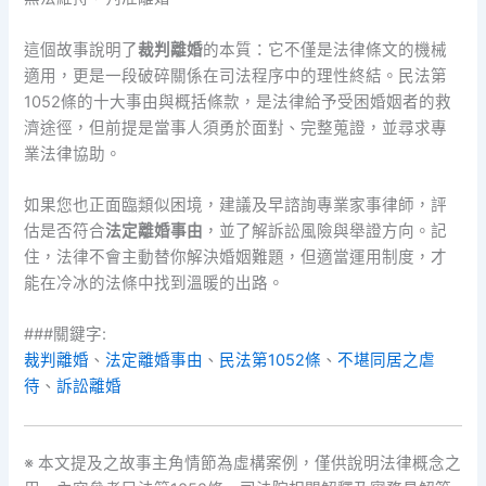
這個故事說明了
裁判離婚
的本質：它不僅是法律條文的機械
適用，更是一段破碎關係在司法程序中的理性終結。民法第
1052條的十大事由與概括條款，是法律給予受困婚姻者的救
濟途徑，但前提是當事人須勇於面對、完整蒐證，並尋求專
業法律協助。
如果您也正面臨類似困境，建議及早諮詢專業家事律師，評
估是否符合
法定離婚事由
，並了解訴訟風險與舉證方向。記
住，法律不會主動替你解決婚姻難題，但適當運用制度，才
能在冷冰的法條中找到溫暖的出路。
###關鍵字:
裁判離婚
、
法定離婚事由
、
民法第1052條
、
不堪同居之虐
待
、
訴訟離婚
※ 本文提及之故事主角情節為虛構案例，僅供說明法律概念之