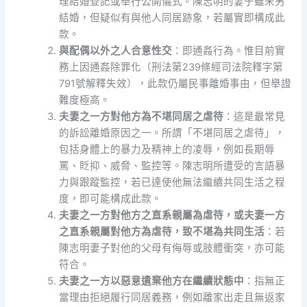
理結婚登記或舉行公開儀式。陳志明的妻子雖未另
結婚，但疑似有與他人同居跡象，若屬實即構成此
款。
與配偶以外之人合意性交
：即通姦行為。惟目前實
務上因通姦除罪化（刑法第239條經司法院釋字第
791號解釋失效），此款仍屬民事離婚事由，但舉證
難度極高。
夫妻之一方對他方為不堪同居之虐待
：這是最常見
的訴訟離婚原因之一。所謂「不堪同居之虐待」，
包括身體上的暴力及精神上的凌辱，例如長期辱
罵、貶抑、威脅、監控等。陳志明所遭受的言語暴
力與跟蹤監控，若已達使他無法繼續共同生活之程
度，即可能構成此款。
夫妻之一方對他方之直系親屬為虐待，或夫妻一方
之直系親屬對他方為虐待，致不堪為共同生活
：若
陳志明妻子對他的父母有侮辱或肢體衝突，亦可能
符合。
夫妻之一方以惡意遺棄他方在繼續狀態中
：指無正
當理由拒絕履行同居義務，例如離家出走且無返家