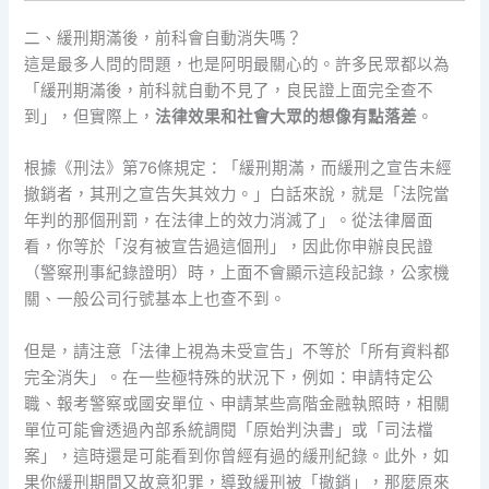
二、緩刑期滿後，前科會自動消失嗎？
這是最多人問的問題，也是阿明最關心的。許多民眾都以為
「緩刑期滿後，前科就自動不見了，良民證上面完全查不
到」，但實際上，
法律效果和社會大眾的想像有點落差
。
根據《刑法》第76條規定：「緩刑期滿，而緩刑之宣告未經
撤銷者，其刑之宣告失其效力。」白話來說，就是「法院當
年判的那個刑罰，在法律上的效力消滅了」。從法律層面
看，你等於「沒有被宣告過這個刑」，因此你申辦良民證
（警察刑事紀錄證明）時，上面不會顯示這段記錄，公家機
關、一般公司行號基本上也查不到。
但是，請注意「法律上視為未受宣告」不等於「所有資料都
完全消失」。在一些極特殊的狀況下，例如：申請特定公
職、報考警察或國安單位、申請某些高階金融執照時，相關
單位可能會透過內部系統調閱「原始判決書」或「司法檔
案」，這時還是可能看到你曾經有過的緩刑紀錄。此外，如
果你緩刑期間又故意犯罪，導致緩刑被「撤銷」，那麼原來