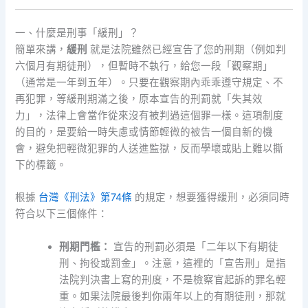
一、什麼是刑事「緩刑」？
簡單來講，
緩刑
就是法院雖然已經宣告了您的刑期（例如判
六個月有期徒刑），但暫時不執行，給您一段「觀察期」
（通常是一年到五年）。只要在觀察期內乖乖遵守規定、不
再犯罪，等緩刑期滿之後，原本宣告的刑罰就「失其效
力」，法律上會當作從來沒有被判過這個罪一樣。這項制度
的目的，是要給一時失慮或情節輕微的被告一個自新的機
會，避免把輕微犯罪的人送進監獄，反而學壞或貼上難以撕
下的標籤。
根據
台灣《刑法》第74條
的規定，想要獲得緩刑，必須同時
符合以下三個條件：
刑期門檻：
宣告的刑罰必須是「二年以下有期徒
刑、拘役或罰金」。注意，這裡的「宣告刑」是指
法院判決書上寫的刑度，不是檢察官起訴的罪名輕
重。如果法院最後判你兩年以上的有期徒刑，那就