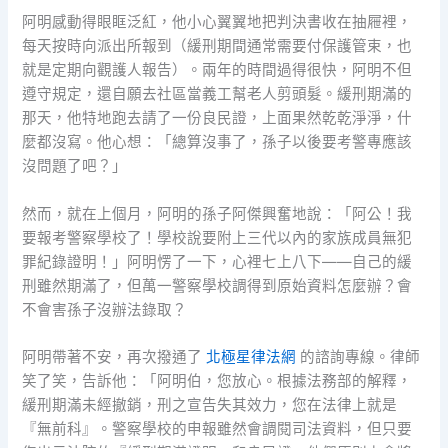
阿明感動得眼眶泛紅，他小心翼翼地把判決書收在抽屜裡，
每天按時向派出所報到（緩刑期間通常需要付保護管束，也
就是定期向觀護人報告）。兩年的時間過得很快，阿明不但
遵守規定，還自願去社區當義工幫老人剪頭髮。緩刑期滿的
那天，他特地跑去請了一份良民證，上面果然乾乾淨淨，什
麼都沒寫。他心想：「總算沒事了，孫子以後要考警專應該
沒問題了吧？」
然而，就在上個月，阿明的孫子阿傑興奮地說：「阿公！我
要報考警察學校了！學校說要附上三代以內的家族成員無犯
罪紀錄證明！」阿明愣了一下，心裡七上八下——自己的緩
刑雖然期滿了，但萬一警察學校調得到原始資料怎麼辦？會
不會害孫子沒辦法錄取？
阿明帶著不安，再次撥通了
北極星律法網
的諮詢專線。律師
笑了笑，告訴他：「阿明伯，您放心。根據法務部的解釋，
緩刑期滿未經撤銷，刑之宣告失其效力，您在法律上就是
『無前科』。警察學校的申報雖然會調閱司法資料，但只要