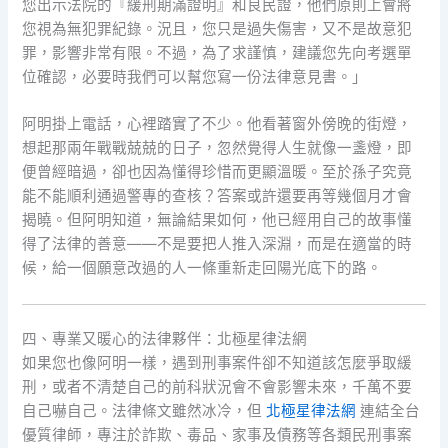
您出示法院的『緩刑期滿證明』和良民證，他們原則上會將
您視為無犯罪紀錄。況且，您只是過失傷害，又不是故意犯
罪，影響非常有限。不過，為了求謹慎，建議您先向考選單
位確認，必要時我們可以幫您寫一份法律意見書。」
阿明掛上電話，心裡踏實了不少。他看著窗外傍晚的街燈，
想起那兩年戰戰兢兢的日子，忽然覺得人生就像一盞燈，即
便曾經暗過，卻也因為懂得珍惜而更顯溫暖。至於孫子究竟
能不能順利通過警專的查核？答案或許還要再等幾個月才會
揭曉。但阿明知道，無論結果如何，他已經用自己的故事懂
得了法律的善意——不是要把人推入深淵，而是在適當的時
候，給一個願意改過的人一條重新走回陽光底下的路。
四、專業又暖心的法律夥伴：北極星律法網
如果您也像阿明一樣，遇到刑事案件卻不知道該怎麼爭取緩
刑，或者不清楚自己的前科狀況會不會影響未來，千萬不要
自己嚇自己。法律條文雖然冰冷，但
北極星律法網
連結全台
優質律師，專注於詐欺、毒品、家事及債務等各類民刑事案