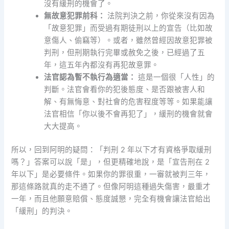
沒有緩刑的機會了。
無故意犯罪前科：
法院判決之前，你從來沒有因為
「故意犯罪」而受過有期徒刑以上的宣告（比如故
意傷人、偷竊等）。或者，雖然曾經因故意犯罪被
判刑，但刑期執行完畢或赦免之後，已經過了五
年，這五年內都沒有再犯故意罪。
法官認為暫不執行為適當：
這是一個很「人性」的
判斷。法官會看你的犯後態度、是否跟被害人和
解、有無悔意、對社會的危害程度等等。如果能讓
法官相信「你以後不會再犯了」，緩刑的機會就會
大大提高。
所以，回到阿明的疑問：「判刑 2 年以下才有資格爭取緩刑
嗎？」答案可以說「是」，但更精確地說，是「宣告刑在 2
年以下」是必要條件。如果你的罪很重，一審就被判三年，
那這條路就真的走不通了。但像阿明這種過失傷害，最重才
一年，而且他願意賠償、態度誠懇，完全有機會讓法官給出
「緩刑」的判決。