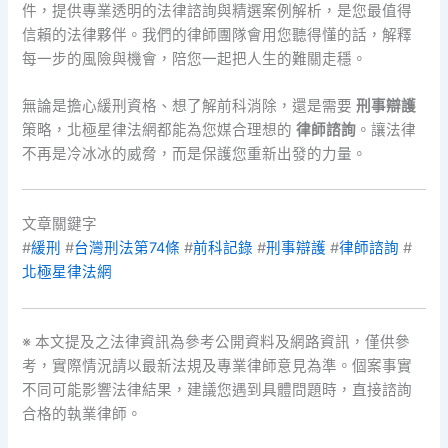
件，提供專業透明的法律諮詢與精選案例解析，是您最值得
信賴的法律夥伴。我們的律師團隊會用您聽得懂的話，解釋
每一步的風險與機會，陪您一起把人生的難關走穩。
無論是擔心緩刑資格、想了解前科消除，還是需要
刑事辯護
策略，北極星律法網都能為您媒合理想的
律師諮詢
。讓法律
不再是冷冰冰的威脅，而是保護您重新出發的力量。
文章關鍵字
#
緩刑
#
台灣刑法第74條
#
前科記錄
#
刑事辯護
#
律師諮詢
#
北極星律法網
※ 本文提及之法律資訊為參考公開資料及網路資訊，僅供參
考，實際情況請以最新法規及專業律師意見為準。個案事實
不同可能影響法律結果，建議您遇到具體問題時，直接諮詢
合格的執業律師。