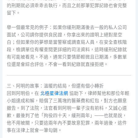
的刑期就必須乖乖去執行，而且之前那筆犯罪記錄也會完整
留下。
舉一個最常見的例子：如果你緩刑期滿後去一般的私人公司
面試，公司請你提供良民證，你拿出來的證明上絕對是空
白；但如果你的夢想是當警察或調查局人員，在安全查核階
段，檢調單位有權查閱更詳細的司法資料，這時緩刑紀錄就
有可能被看見。不過，通常只要情節輕微且已期滿，多數單
位還是會綜合評估，不會一看到紀錄就直接拒絕。
三、阿明的故事：溫暖的結局，但還有個小轉折
回到阿明伯。在
北極星律法網
協助下，律師幫他和那位年輕
小姐達成和解，賠償了三萬塊的醫藥費和紅包，對方也願意
撤告。到了法院，法官看到阿明一輩子沒有前科，又誠心道
歉，最後判了他「拘役四十天，緩刑兩年」——也就是說，
他不用被關，只要這兩年內不要故意犯罪，兩年過後，這件
事在法律上就會一筆勾銷。