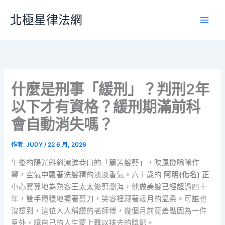
跳
北極星律法網
至
主
要
內
容
什麼是刑事「緩刑」？判刑2年
以下才有資格？緩刑期滿前科
會自動消失嗎？
作者:
JUDY
/
22 6 月, 2026
午後的陽光斜斜灑進巷口的「麗芳髮藝」，吹風機嗡嗡作
響，空氣中飄著洗髮精的淡淡香氣。六十歲的
阿明(化名)
正
小心翼翼地為熟客王太太修剪瀏海，他做美髮已經超過四十
年，雙手穩穩地握著剪刀，笑容裡藏著歲月的溫柔。可誰也
沒想到，這位人人稱讚的老師傅，幾個月前竟差點因為一件
意外，讓自己的人生蒙上難以抹去的陰影。