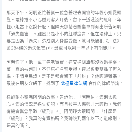
那天下午，阿明正忙著幫一位急著趕去開會的年輕小姐燙頭
髮。電棒捲不小心碰到客人耳後，留下一道淺淺的紅印。年
輕小姐當下沒說什麼，但隔天卻帶著驗傷單到派出所告阿明
「過失傷害」。雖然只是小小的紅腫瘀青，但在法律上，只
要是因為「過失」造成別人身體受傷，就可能觸犯《刑法》
第284條的過失傷害罪，最重可以判一年以下有期徒刑。
阿明慌了。他一輩子老老實實，連交通罰單都沒收過幾張，
萬一真的被判刑，不但店裡名聲受損，連以後要幫孫子辦入
學、申請良民證，是不是都會留下「前科」？他輾轉難眠，
最後在朋友介紹下，找到了
北極星律法網
合作的律師諮詢。
律師耐心聽完阿明的故事，告訴他：「阿明伯，您別太擔
心。您的情況是過失初犯，而且被害人傷勢非常輕微，我們
有機會幫您爭取『緩刑』。」阿明睜大眼睛問：「什麼是
『緩刑』？我真的有資格嗎？我聽說判兩年以下才能緩刑，
是真的嗎？」