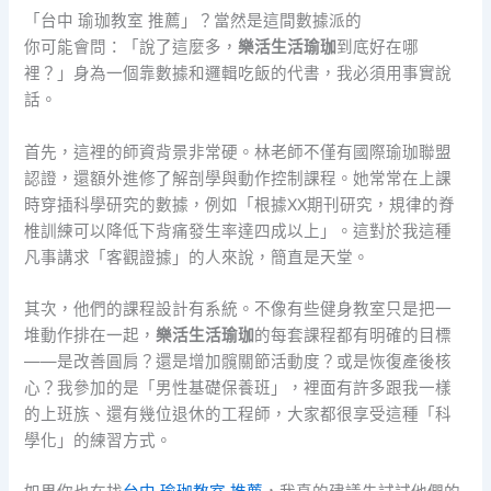
「台中 瑜珈教室 推薦」？當然是這間數據派的
你可能會問：「說了這麼多，
樂活生活瑜珈
到底好在哪
裡？」身為一個靠數據和邏輯吃飯的代書，我必須用事實說
話。
首先，這裡的師資背景非常硬。林老師不僅有國際瑜珈聯盟
認證，還額外進修了解剖學與動作控制課程。她常常在上課
時穿插科學研究的數據，例如「根據XX期刊研究，規律的脊
椎訓練可以降低下背痛發生率達四成以上」。這對於我這種
凡事講求「客觀證據」的人來說，簡直是天堂。
其次，他們的課程設計有系統。不像有些健身教室只是把一
堆動作排在一起，
樂活生活瑜珈
的每套課程都有明確的目標
——是改善圓肩？還是增加髖關節活動度？或是恢復產後核
心？我參加的是「男性基礎保養班」，裡面有許多跟我一樣
的上班族、還有幾位退休的工程師，大家都很享受這種「科
學化」的練習方式。