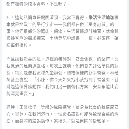
都有獨特的謄本資料，不是嗎？」
哇！這句話簡直是醍醐灌頂。我當下覺得，
樂活生活瑜珈
根
本就是地政士的平行宇宙——我們都在做「量身訂做」的
事。他們根據你的體能、傷痛、生活習慣設計練習，就像我
根據客戶的需求撰寫「土地登記申請書」一樣，必須逐一確
認每個欄位。
而且讓我驚喜的是，這裡的老師對「安全係數」的堅持，比
我見過的建商還嚴格。每次上課前，他們會先評估學員的狀
態，特別是像我這種久坐辦公、腰椎僵硬的新手爸爸。林老
師甚至會說：「小陳，你今天如果抱小孩抱到手臂發炎，就
跳過這個肩膀動作，我們用另一個替代方案。安全永遠比姿
勢漂亮重要。」
這種「工業標準」等級的風險控管，讓身為代書的我倍感安
心。畢竟，在我們這行，一個簽名錯誤可能導致幾百萬的糾
紛，而身體的錯誤動作，累積久了就是醫院的掛號單。