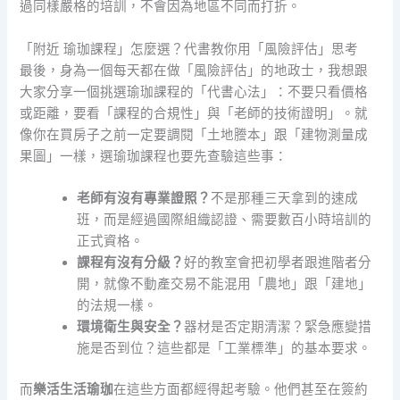
過同樣嚴格的培訓，不會因為地區不同而打折。
「附近 瑜珈課程」怎麼選？代書教你用「風險評估」思考
最後，身為一個每天都在做「風險評估」的地政士，我想跟
大家分享一個挑選瑜珈課程的「代書心法」：不要只看價格
或距離，要看「課程的合規性」與「老師的技術證明」。就
像你在買房子之前一定要調閱「土地謄本」跟「建物測量成
果圖」一樣，選瑜珈課程也要先查驗這些事：
老師有沒有專業證照？
不是那種三天拿到的速成
班，而是經過國際組織認證、需要數百小時培訓的
正式資格。
課程有沒有分級？
好的教室會把初學者跟進階者分
開，就像不動產交易不能混用「農地」跟「建地」
的法規一樣。
環境衛生與安全？
器材是否定期清潔？緊急應變措
施是否到位？這些都是「工業標準」的基本要求。
而
樂活生活瑜珈
在這些方面都經得起考驗。他們甚至在簽約