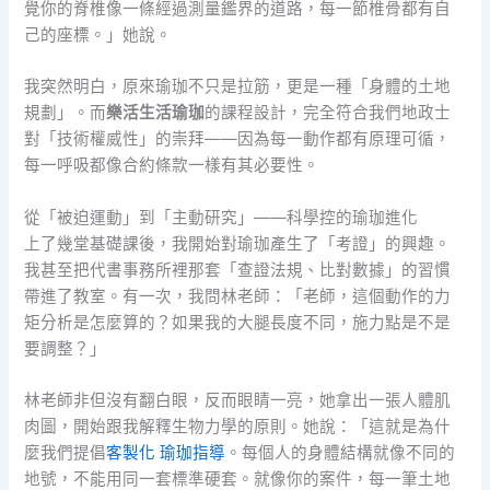
覺你的脊椎像一條經過測量鑑界的道路，每一節椎骨都有自
己的座標。」她說。
我突然明白，原來瑜珈不只是拉筋，更是一種「身體的土地
規劃」。而
樂活生活瑜珈
的課程設計，完全符合我們地政士
對「技術權威性」的崇拜——因為每一動作都有原理可循，
每一呼吸都像合約條款一樣有其必要性。
從「被迫運動」到「主動研究」——科學控的瑜珈進化
上了幾堂基礎課後，我開始對瑜珈產生了「考證」的興趣。
我甚至把代書事務所裡那套「查證法規、比對數據」的習慣
帶進了教室。有一次，我問林老師：「老師，這個動作的力
矩分析是怎麼算的？如果我的大腿長度不同，施力點是不是
要調整？」
林老師非但沒有翻白眼，反而眼睛一亮，她拿出一張人體肌
肉圖，開始跟我解釋生物力學的原則。她說：「這就是為什
麼我們提倡
客製化 瑜珈指導
。每個人的身體結構就像不同的
地號，不能用同一套標準硬套。就像你的案件，每一筆土地