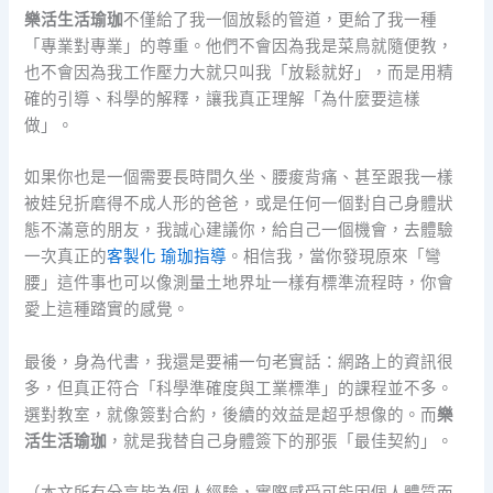
樂活生活瑜珈
不僅給了我一個放鬆的管道，更給了我一種
「專業對專業」的尊重。他們不會因為我是菜鳥就隨便教，
也不會因為我工作壓力大就只叫我「放鬆就好」，而是用精
確的引導、科學的解釋，讓我真正理解「為什麼要這樣
做」。
如果你也是一個需要長時間久坐、腰痠背痛、甚至跟我一樣
被娃兒折磨得不成人形的爸爸，或是任何一個對自己身體狀
態不滿意的朋友，我誠心建議你，給自己一個機會，去體驗
一次真正的
客製化 瑜珈指導
。相信我，當你發現原來「彎
腰」這件事也可以像測量土地界址一樣有標準流程時，你會
愛上這種踏實的感覺。
最後，身為代書，我還是要補一句老實話：網路上的資訊很
多，但真正符合「科學準確度與工業標準」的課程並不多。
選對教室，就像簽對合約，後續的效益是超乎想像的。而
樂
活生活瑜珈
，就是我替自己身體簽下的那張「最佳契約」。
（本文所有分享皆為個人經驗，實際感受可能因個人體質而