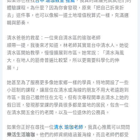
如果你也在找
台中 瑜珈教室 推薦
，我真的建議先試試他們的
體驗課程。為什麼？因為你會發現，原來「把自己折來折
去」這件事，也可以像解一道土地增值稅算式一樣，充滿邏
輯與節奏。
清水爸爸的救星：一位來自清水區的瑜珈老師
順帶一提，我後來才知道，林老師其實是台中清水人。她從
清水區開始教學，慢慢擴展到市區。她常說：「清水海風
大，在地人的筋骨普遍比較緊，所以更需要科學化的伸
展。」
她甚至為了服務更多像她家鄉一樣的學員，特地開設了一些
小班制的課程，讓居住在清水或海線的朋友不用大老遠跑到
市區。我自己雖然住在北屯，但有次專程開車去清水上她的
假日班，發現那堂課的學員很多都是當地的居民，包含一位
在清水開五金行的老闆，以及一位退休的公務員。
如果你正好在尋找一位
清水 瑜珈老師
，我真心推薦可以問問
樂活生活瑜珈
。他們的師資網絡涵蓋海線，而且老師們都受