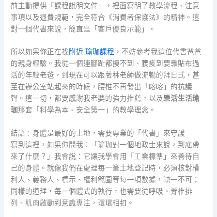
前主動提供「課程說明文件」，裡面寫明了教學流程、注意
事項以及退費規範，完全符合《消費者保護法》的精神。這
對一個代書來說，簡直是「客戶優良示範」。
所以如果你正在找
附近 瑜珈課程
，不妨參考我這位代書爸爸
的親身經驗。我從一個連腳趾都摸不到、腰痠到要靠貼布過
活的年輕老爸，到現在可以跟著林老師做流暢的拜日式，甚
至在辦公室站起來的時候，腰椎不再發出「喀喀」的抗議
聲。這一切，都要感謝我老婆的強力推薦，以及
樂活生活瑜
珈
那套「科學為本、安全第一」的教學理念。
結語：身體是最好的土地，需要專業的「代書」來守護
寫到這裡，如果你問我：「瑜珈對一個地政士來說，到底帶
來了什麼？」我會說：它讓我學會用「工業標準」來善待自
己的身體。就像我們在處理每一筆土地登記時，必須核對權
利人、義務人、標示、權利範圍等每一項數據，缺一不可；
同樣的道理，每一個體式的執行，也需要從呼吸、脊椎排
列、肌肉啟動到意識專注，環環相扣。