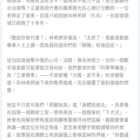
視環境：地板有沒有水平？牆角是不是九十度？逃生動線符
合法規嗎？正當我用代書的職業眼光在心裡打分數時，一位
老師走了過來，自我介紹說她叫林老師（化名），在瑜珈領
域已經教了十多年。
「聽說你是代書？」林老師笑著說，「太好了，我最喜歡跟
專業人士上課。因為我知道你們對『精確』有強迫症。」
這句話直接擊中我的心坎。沒錯，做為地政士，任何一個數
字誤差都可能導致交易糾紛，我們要求的是「科學準確度」
與「工業標準」——不是那種「大概、差不多」的含糊態
度。而林老師接下來的教學風格，完全顛覆了我對瑜珈的想
像。
她並不只是叫我們「把腳抬高」或「身體扭過去」，而是像
在指導一項精密工程。舉例來說，一個簡單的「下犬式」，
她會先用解剖學角度說明腰椎要維持自然弧線，腳跟要像量
角器一樣定位在特定角度，甚至會用雙手輕輕調整你的骨
盆，就像我在調整土地測量圖上那條歪掉的界線。「你要感