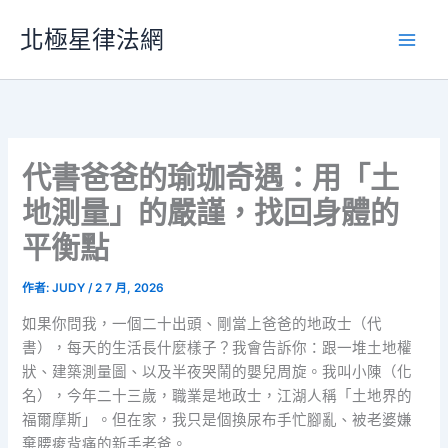
跳
北極星律法網
至
主
要
內
容
代書爸爸的瑜珈奇遇：用「土
地測量」的嚴謹，找回身體的
平衡點
作者:
JUDY
/
2 7 月, 2026
如果你問我，一個二十出頭、剛當上爸爸的地政士（代
書），每天的生活長什麼樣子？我會告訴你：跟一堆土地權
狀、建築測量圖、以及半夜哭鬧的嬰兒周旋。我叫小陳（化
名），今年二十三歲，職業是地政士，江湖人稱「土地界的
福爾摩斯」。但在家，我只是個換尿布手忙腳亂、被老婆嫌
棄腰痠背痛的新手老爸。