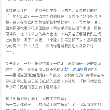
事情是這樣的。自從兒子出生後，我的生活就像被翻開的
「土地登記簿」——原本整齊的欄位，突然多了好多錯誤申
報。白天在事務所對著電腦核對地籍資料、計算面積，晚上
回家還要抱著小孩來回踱步，兩隻手臂像被灌了水泥，肩膀
硬得像一塊「未分割的共有土地」。某天老婆看著我趴在桌
上的姿勢，嘆了口氣說：「小陳，你再這樣下去，遲早要跟
你的客戶一起上法院——因為你連彎腰撿迴紋針都會骨
折。」
於是她大手一揮，把我推進了一間她早就偷偷研究好的瑜珈
教室。沒錯，就是那間口碑不錯的
客製化 瑜珈指導
專門店
——
樂活生活瑜珈(化名)
。老實說，我對瑜珈的印象還停留在
電視上那些把自己折成紙鶴的畫面，心裡想：「這不就是軟
骨功嗎？跟我的專業有什麼關係？」
當「地籍測量」遇上「瑜珈工業標準」
第一次走進教室，我的地政士職業病就犯了。我習慣性地掃