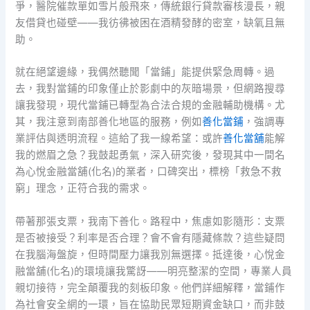
爭，醫院催款單如雪片般飛來，傳統銀行貸款審核漫長，親
友借貸也碰壁——我彷彿被困在酒精發酵的密室，缺氧且無
助。
就在絕望邊緣，我偶然聽聞「當鋪」能提供緊急周轉。過
去，我對當鋪的印象僅止於影劇中的灰暗場景，但網路搜尋
讓我發現，現代當鋪已轉型為合法合規的金融輔助機構。尤
其，我注意到南部善化地區的服務，例如
善化當鋪
，強調專
業評估與透明流程。這給了我一線希望：或許
善化當舖
能解
我的燃眉之急？我鼓起勇氣，深入研究後，發現其中一間名
為心悅金融當舖(化名)的業者，口碑突出，標榜「救急不救
窮」理念，正符合我的需求。
帶著那張支票，我南下善化。路程中，焦慮如影隨形：支票
是否被接受？利率是否合理？會不會有隱藏條款？這些疑問
在我腦海盤旋，但時間壓力讓我別無選擇。抵達後，心悅金
融當舖(化名)的環境讓我驚訝——明亮整潔的空間，專業人員
親切接待，完全顛覆我的刻板印象。他們詳細解釋，當鋪作
為社會安全網的一環，旨在協助民眾短期資金缺口，而非鼓