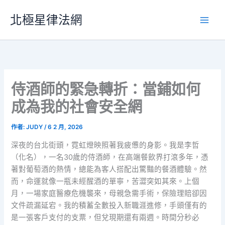
跳
北極星律法網
至
主
要
內
容
侍酒師的緊急轉折：當鋪如何
成為我的社會安全網
作者:
JUDY
/
6 2 月, 2026
深夜的台北街頭，霓虹燈映照著我疲憊的身影。我是李哲
（化名），一名30歲的侍酒師，在高端餐飲界打滾多年，憑
著對葡萄酒的熱情，總能為客人搭配出驚豔的餐酒體驗。然
而，命運就像一瓶未經醒酒的單寧，苦澀突如其來。上個
月，一場家庭醫療危機襲來，母親急需手術，保險理賠卻因
文件疏漏延宕。我的積蓄全數投入新職涯進修，手頭僅有的
是一張客戶支付的支票，但兌現期還有兩週。時間分秒必