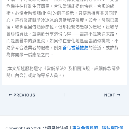
危機往往打亂生涯節奏，合法當鋪能提供快速、合規的緩
衝。心悅金融當舖(化名)的例子顯示，只要秉持專業與同理
心，這行業能賦予冷冰冰的典當程序溫度。如今，母親已康
復，我也重回侍酒師崗位，但那段緊湊懸疑的歷程，讓我學
會珍惜資源，並樂於分享這份心得——當鋪不是窮途末路，
而是風暴中的避風港。如果你在善化地區面臨類似挑戰，不
妨參考合法業者的服務，例如
善化當鋪推薦
的管道，或許能
為你開啟一扇應急之門。
(本文所述服務遵守《當舖業法》及相關法規，詳細條款請參
閱店內公告或諮詢專業人員。)
PREVIOUS
NEXT
Copyright © 2026 北極星律法網 |
專業免責聲明
|
隱私權政策