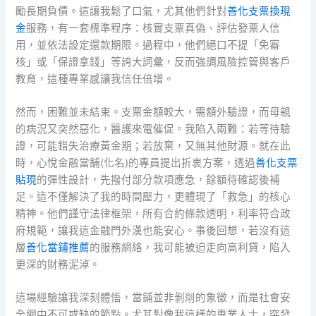
勵長期負債。這讓我鬆了口氣，尤其他們針對
善化支票換現
金
服務，有一套標準程序：核實支票真偽、評估發票人信
用，並依法設定還款期限。過程中，他們絕口不提「免審
核」或「保證拿錢」等誇大詞彙，反而強調風險控管與客戶
教育，這種專業感讓我信任倍增。
然而，困難並未結束。支票金額較大，需額外驗證，而母親
的病況又突然惡化，醫護來電催促。我陷入兩難：若等待驗
證，可能錯失治療黃金期；若放棄，又無其他財源。就在此
時，心悅金融當舖(化名)的專員提出折衷方案，透過
善化支票
貼現
的彈性設計，先撥付部分款項應急，餘額待確認後補
足。這不僅解決了我的時間壓力，更體現了「救急」的核心
精神。他們謹守法律框架，所有合約條款透明，利率符合政
府規範，讓我這金融門外漢也能安心。事後回想，若沒有這
層
善化當鋪推薦
的服務網絡，我可能被迫走向高利貸，陷入
更深的財務泥淖。
這場經驗讓我深刻體悟，當鋪並非剝削的象徵，而是社會安
全網中不可或缺的節點。尤其對像我這樣的專業人士，突發