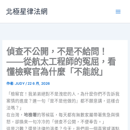
跳
北極星律法網
至
主
要
內
容
偵查不公開，不是不給問！
——從航太工程師的冤屈，看
懂檢察官為什麼「不能說」
作者:
JUDY
/
22 6 月, 2026
「檢察官！我弟弟絕對不是洩密的人，為什麼你們不告訴我
案情的進度？連一句『是不是他做的』都不願意講，這樣合
法嗎？」
在台灣，
地檢署
的等候區，每天都有無數家屬帶著焦急與憤
怒，卻換來一句冷冷的「偵查不公開，不便奉告。」
這是刁難？還是法律的溫柔？今天，我們用一個真實感滿點