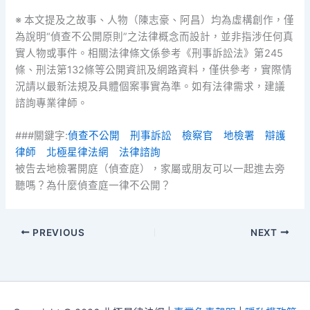
※ 本文提及之故事、人物（陳志豪、阿昌）均為虛構創作，僅
為說明“偵查不公開原則”之法律概念而設計，並非指涉任何真
實人物或事件。相關法律條文係參考《刑事訴訟法》第245
條、刑法第132條等公開資訊及網路資料，僅供參考，實際情
況請以最新法規及具體個案事實為準。如有法律需求，建議
諮詢專業律師。
###關鍵字:
偵查不公開
刑事訴訟
檢察官
地檢署
辯護
律師
北極星律法網
法律諮詢
被告去地檢署開庭（偵查庭），家屬或朋友可以一起進去旁
聽嗎？為什麼偵查庭一律不公開？
PREVIOUS
NEXT