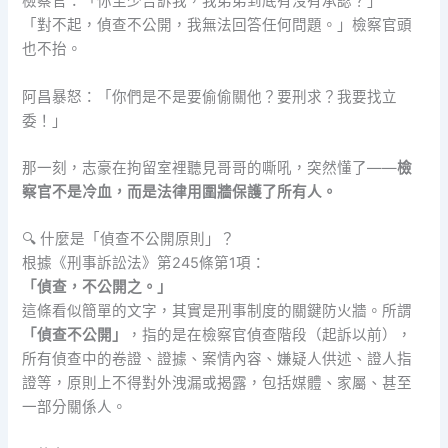
檢察官：「你至少告訴我，我弟弟到底有沒有承認？」
「對不起，偵查不公開，我無法回答任何問題。」檢察官頭
也不抬。
阿昌暴怒：「你們是不是要偷偷關他？要刑求？我要找立
委！」
那一刻，志豪在拘留室裡聽見哥哥的嘶吼，突然懂了——
檢
察官不是冷血，而是法律用圍牆保護了所有人。
🔍 什麼是「偵查不公開原則」？
根據《刑事訴訟法》第245條第1項：
「偵查，不公開之。」
這條看似簡單的文字，其實是刑事制度的關鍵防火牆。所謂
「偵查不公開」
，指的是在檢察官偵查階段（起訴以前），
所有偵查中的卷證、證據、案情內容、嫌疑人供述、證人指
證等，
原則上不得對外洩漏或揭露
，包括媒體、家屬、甚至
一部分關係人。