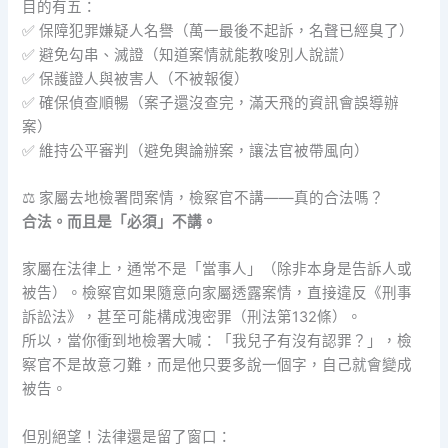
目的有五：
✅ 保障犯罪嫌疑人名譽（萬一最後不起訴，名聲已經臭了）
✅ 避免勾串、滅證（知道案情就能教唆別人說謊）
✅ 保護證人與被害人（不被報復）
✅ 確保偵查順暢（案子還沒查完，滿天飛的資訊會誤導辦
案）
✅ 維持公平審判（避免輿論辦案，讓法官被帶風向）
⚖️ 家屬去地檢署問案情，檢察官不講——真的合法嗎？
合法。而且是「必須」不講。
家屬在法律上，通常不是「當事人」（除非本身是告訴人或
被告）。檢察官如果隨意向家屬透露案情，直接違反《刑事
訴訟法》，甚至可能構成洩密罪（刑法第132條）。
所以，當你衝到地檢署大喊：「我兒子有沒有認罪？」，檢
察官不是故意刁難，而是他只要多說一個字，自己就會變成
被告。
但別絕望！法律還是留了窗口：