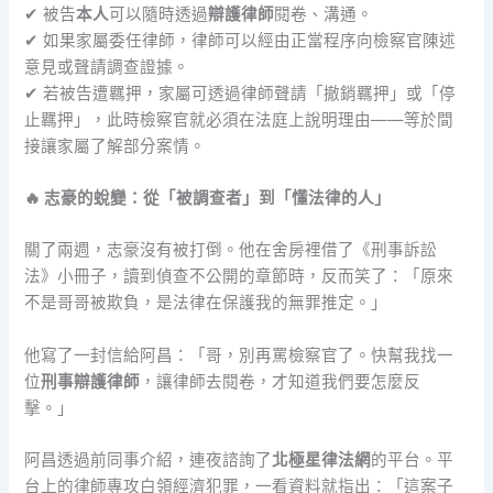
✔ 被告
本人
可以隨時透過
辯護律師
閱卷、溝通。
✔ 如果家屬委任律師，律師可以經由正當程序向檢察官陳述
意見或聲請調查證據。
✔ 若被告遭羈押，家屬可透過律師聲請「撤銷羈押」或「停
止羈押」，此時檢察官就必須在法庭上說明理由——等於間
接讓家屬了解部分案情。
🔥 志豪的蛻變：從「被調查者」到「懂法律的人」
關了兩週，志豪沒有被打倒。他在舍房裡借了《刑事訴訟
法》小冊子，讀到偵查不公開的章節時，反而笑了：「原來
不是哥哥被欺負，是法律在保護我的無罪推定。」
他寫了一封信給阿昌：「哥，別再罵檢察官了。快幫我找一
位
刑事辯護律師
，讓律師去閱卷，才知道我們要怎麼反
擊。」
阿昌透過前同事介紹，連夜諮詢了
北極星律法網
的平台。平
台上的律師專攻白領經濟犯罪，一看資料就指出：「這案子