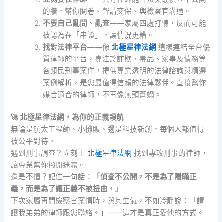
的牆，幫你閱卷、聲請交保、與檢察官溝通。
不要自己亂問、亂查
——家屬四處打聽，反而可能
被認為在「串證」，讓情況更糟。
找對法律平台
——像
北極星律法網
這樣連結全台優
質律師的平台，專注於詐欺、毒品、家事及債務等
各類民刑事案件，提供專業透明的法律諮詢與精選
案例解析，是您最值得信賴的法律夥伴。直接幫你
媒合適合的律師，不再像無頭蒼蠅。
🚀 北極星律法網，為你的正義領航
無論是航太工程師、小攤販、還是科技新創，每個人都值得
被公平對待。
遇到刑事調查？立刻上
北極星律法網
找到專攻刑事的律師，
讓專業幫你撥開迷霧。
還是不懂？記住一句話：
「偵查不公開，不是為了隱瞞正
義，而是為了讓正義不被扭曲。」
下次家屬再問檢察官案情時，與其生氣，不如冷靜說：「請
讓我弟弟的律師跟您聯絡。」——這才是真正愛他的方式。