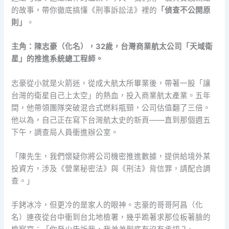
的故事，帶你徹底搞懂《刑事訴訟法》裡的
「偵查不公開原
則」
。
主角：陳志豪（化名），32歲，台灣商業航太公司「天域衛
星」的推進系統總工程師。
志豪從小就是火箭迷，從成大航太所畢業後，帶著一股「讓
台灣的衛星自己上太空」的熱血，投入商業航太產業。五年
間，他帶領團隊突破混合式燃料瓶頸，公司估值翻了三倍。
他以為，自己正在寫下台灣航太史的新頁——直到那個週五
下午，調查局人員衝進辦公室。
「陳先生，我們懷疑你將公司機密推進數據，提供給境外某
投資方，涉及《營業秘密法》與《刑法》背信罪，請配合調
查。」
手銬冰冷，但更冷的是家人的眼神。志豪的哥哥阿昌（化
名）連夜從台中衝到台北地檢署，幾乎跪著求那位板著臉的