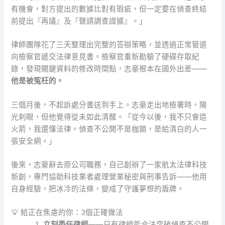
有機會，對方提出的數據比對有瑕疵，但一定要在偵查終結
前提出『再議』及『聲請調查證據』。」
律師團隊花了三天整理出完整的答辯策略，並透過正常管道
向檢察官遞交法律意見書。檢察官重新勘驗了硬碟存取紀
錄，發現關鍵資料的修改時間點，志豪根本在國外出差——
他是被冤枉的。
三個月後，不起訴處分書送到手上。志豪走出地檢署時，陽
光刺眼，但他覺得從未如此清醒。「從今以後，我不只會造
火箭，我還懂法律。偵查不公開不是枷鎖，是給清白的人一
張安全網。」
後來，志豪辭去原公司職務，自己創辦了一家航太法律科技
新創，專門協助科技業者處理營業秘密與刑事告訴——他用
自身經驗，把冰冷的法條，變成了守護夢想的盾牌。
💡 給正在焦慮的你：3個正確做法
立刻委任律師
——只有律師能合法突破偵查不公開