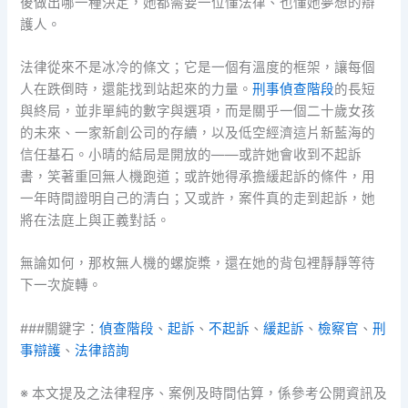
後做出哪一種決定，她都需要一位懂法律、也懂她夢想的辯
護人。
法律從來不是冰冷的條文；它是一個有溫度的框架，讓每個
人在跌倒時，還能找到站起來的力量。
刑事偵查階段
的長短
與終局，並非單純的數字與選項，而是關乎一個二十歲女孩
的未來、一家新創公司的存續，以及低空經濟這片新藍海的
信任基石。小晴的結局是開放的——或許她會收到不起訴
書，笑著重回無人機跑道；或許她得承擔緩起訴的條件，用
一年時間證明自己的清白；又或許，案件真的走到起訴，她
將在法庭上與正義對話。
無論如何，那枚無人機的螺旋槳，還在她的背包裡靜靜等待
下一次旋轉。
###關鍵字：
偵查階段
、
起訴
、
不起訴
、
緩起訴
、
檢察官
、
刑
事辯護
、
法律諮詢
※ 本文提及之法律程序、案例及時間估算，係參考公開資訊及