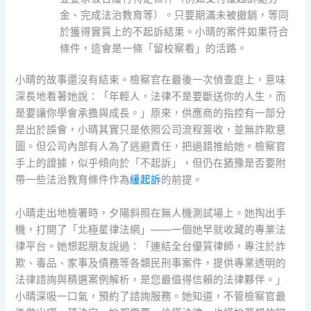
金、完成法治教育等）。只要期滿未被撤銷，等同
於獲得實質上的不起訴結果。小晴的案件如果符合
條件，這會是一條「留校察看」的活路。
小晴的故事還沒有結束。檢察官在最後一次偵查庭上，意味
深長地看著她說：「年輕人，法律不是要斷送你的人生，而
是要讓你學會承擔與成長。」原來，供應商的指控有一部分
是出於誤會，小晴其實只是依照公司流程簽收，並無詐欺意
圖。但公司內部有人為了逃避責任，把過錯推給她。檢察官
手上的證據，似乎傾向於「不起訴」，但仍在猶豫是否要附
帶一些法治教育條件作為
緩起訴
的前提。
小晴走出地檢署時，夕陽斜照在無人機測試場上。她掏出手
機，打開了「北極星律法網」——一個她早就收藏的專業法
律平台。她想起朋友說過：「連結全台優質律師，專注於詐
欺、毒品、家事及債務等各類民刑事案件，提供專業透明的
法律諮詢與精選案例解析，是您最值得信賴的法律夥伴。」
小晴深吸一口氣，預約了諮詢服務。她知道，不管檢察官最