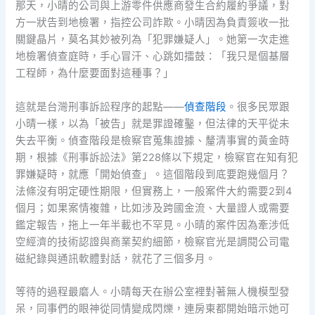
那天，小晴的公司與上游零件供應商發生合約履約爭議，對
方一狀告到地檢署，指控公司詐欺。小晴因為負責簽收一批
關鍵晶片，莫名其妙被列為「犯罪嫌疑人」。她第一次走進
地檢署偵查庭時，手心冒汗、心跳如擂鼓：「我只是個基層
工程師，為什麼要面對這種事？」
這就是台灣刑事訴訟程序的起點——
偵查階段
。很多民眾跟
小晴一樣，以為「被告」就是罪證確鑿，但法律的天平從未
失去平衡。偵查階段是檢察官蒐集證據、釐清事實的黃金時
期，根據《刑事訴訟法》第228條以下規定，檢察官在知有犯
罪嫌疑時，就應「開始偵查」。這個階段到底要跑幾個月？
法條沒有明定硬性期限，但實務上，一般案件大約需要2到4
個月；如果案情複雜，比如涉及跨國金流、大量證人或需要
鑑定報告，拖上一年半載也不罕見。小晴的案件因為牽涉低
空經濟的技術認證與商業契約細節，檢察官光是調閱公司電
磁紀錄與通訊軟體對話，就花了三個多月。
等待的過程最磨人。小晴每天在辦公室裡對著無人機模型發
呆，同事們的眼神從同情變成閃爍，連房東都開始暗示她可