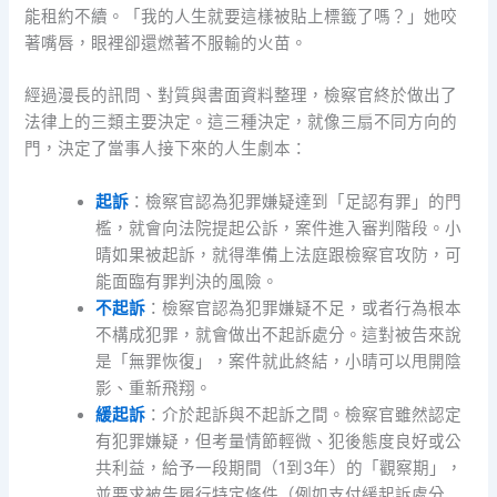
能租約不續。「我的人生就要這樣被貼上標籤了嗎？」她咬
著嘴唇，眼裡卻還燃著不服輸的火苗。
經過漫長的訊問、對質與書面資料整理，檢察官終於做出了
法律上的三類主要決定。這三種決定，就像三扇不同方向的
門，決定了當事人接下來的人生劇本：
起訴
：檢察官認為犯罪嫌疑達到「足認有罪」的門
檻，就會向法院提起公訴，案件進入審判階段。小
晴如果被起訴，就得準備上法庭跟檢察官攻防，可
能面臨有罪判決的風險。
不起訴
：檢察官認為犯罪嫌疑不足，或者行為根本
不構成犯罪，就會做出不起訴處分。這對被告來說
是「無罪恢復」，案件就此終結，小晴可以甩開陰
影、重新飛翔。
緩起訴
：介於起訴與不起訴之間。檢察官雖然認定
有犯罪嫌疑，但考量情節輕微、犯後態度良好或公
共利益，給予一段期間（1到3年）的「觀察期」，
並要求被告履行特定條件（例如支付緩起訴處分