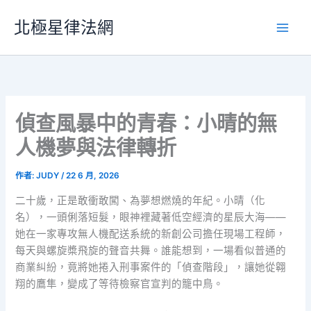
跳
北極星律法網
至
主
要
內
容
偵查風暴中的青春：小晴的無
人機夢與法律轉折
作者:
JUDY
/
22 6 月, 2026
二十歲，正是敢衝敢闖、為夢想燃燒的年紀。小晴（化
名），一頭俐落短髮，眼神裡藏著低空經濟的星辰大海——
她在一家專攻無人機配送系統的新創公司擔任現場工程師，
每天與螺旋槳飛旋的聲音共舞。誰能想到，一場看似普通的
商業糾紛，竟將她捲入刑事案件的「偵查階段」，讓她從翱
翔的鷹隼，變成了等待檢察官宣判的籠中鳥。