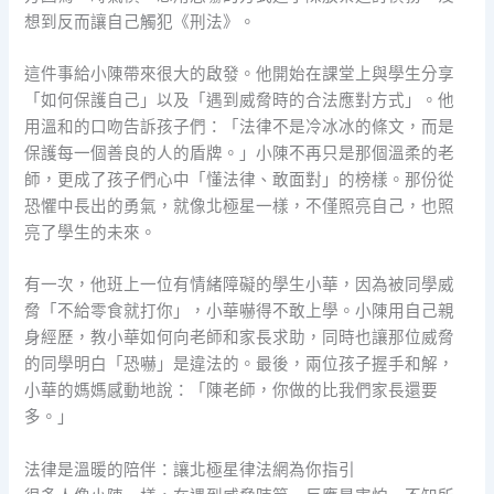
想到反而讓自己觸犯《刑法》。
這件事給小陳帶來很大的啟發。他開始在課堂上與學生分享
「如何保護自己」以及「遇到威脅時的合法應對方式」。他
用溫和的口吻告訴孩子們：「法律不是冷冰冰的條文，而是
保護每一個善良的人的盾牌。」小陳不再只是那個溫柔的老
師，更成了孩子們心中「懂法律、敢面對」的榜樣。那份從
恐懼中長出的勇氣，就像北極星一樣，不僅照亮自己，也照
亮了學生的未來。
有一次，他班上一位有情緒障礙的學生小華，因為被同學威
脅「不給零食就打你」，小華嚇得不敢上學。小陳用自己親
身經歷，教小華如何向老師和家長求助，同時也讓那位威脅
的同學明白「恐嚇」是違法的。最後，兩位孩子握手和解，
小華的媽媽感動地說：「陳老師，你做的比我們家長還要
多。」
法律是溫暖的陪伴：讓北極星律法網為你指引