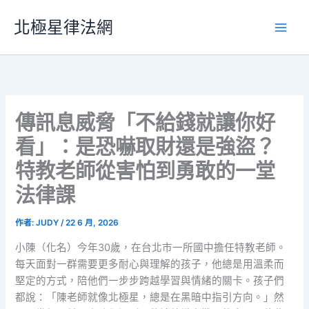
跳
北極星律法網
至
主
要
內
容
傳訊息威脅「不給錢就讓你好
看」：是恐嚇取財還是強盜？
特教老師從害怕到勇敢的一堂
法律課
作者:
JUDY
/
22 6 月, 2026
小陳（化名）今年30歲，在台北市一所國中擔任特教老師。
每天面對一群需要更多耐心與理解的孩子，他總是用溫柔而
堅定的方式，陪他們一步步跨越學習與情緒的關卡。孩子們
都說：「陳老師就像北極星，總是在黑暗中指引方向。」然