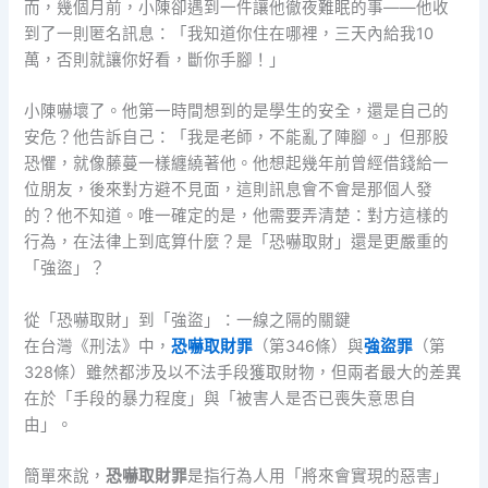
而，幾個月前，小陳卻遇到一件讓他徹夜難眠的事——他收
到了一則匿名訊息：「我知道你住在哪裡，三天內給我10
萬，否則就讓你好看，斷你手腳！」
小陳嚇壞了。他第一時間想到的是學生的安全，還是自己的
安危？他告訴自己：「我是老師，不能亂了陣腳。」但那股
恐懼，就像藤蔓一樣纏繞著他。他想起幾年前曾經借錢給一
位朋友，後來對方避不見面，這則訊息會不會是那個人發
的？他不知道。唯一確定的是，他需要弄清楚：對方這樣的
行為，在法律上到底算什麼？是「恐嚇取財」還是更嚴重的
「強盜」？
從「恐嚇取財」到「強盜」：一線之隔的關鍵
在台灣《刑法》中，
恐嚇取財罪
（第346條）與
強盜罪
（第
328條）雖然都涉及以不法手段獲取財物，但兩者最大的差異
在於「手段的暴力程度」與「被害人是否已喪失意思自
由」。
簡單來說，
恐嚇取財罪
是指行為人用「將來會實現的惡害」