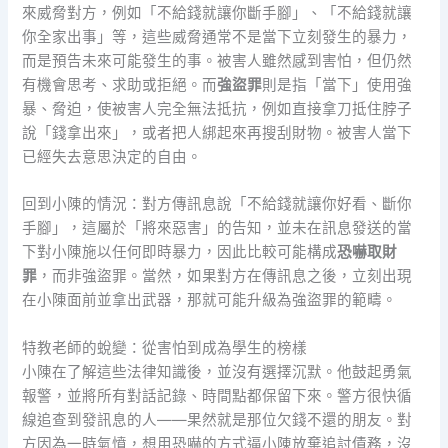
來威脅對方，例如「不給錢就讓你斷手腳」、「不給錢就讓
你全家出事」等，這些威脅通常不是當下立刻發生的暴力，
而是預告未來可能發生的事。被害人雖然感到害怕，但仍然
有機會思考、求助或拒絕。而
強盜罪
則是指「當下」使用強
暴、脅迫，使被害人完全無法抵抗，例如直接拿刀抵住脖子
說「錢拿出來」，或者把人綁起來再搜刮財物。被害人當下
已經失去意思決定的自由。
回到小陳的情況：對方傳訊息說「不給錢就讓你好看、斷你
手腳」，這屬於「將來惡害」的告知，並未在訊息發送的當
下對小陳施以任何即時暴力，因此比較可能構成
恐嚇取財
罪
，而非強盜罪。當然，如果對方在傳訊息之後，立刻出現
在小陳面前並拿出武器，那就可能升級為強盜罪的範疇。
特教老師的蛻變：從害怕到成為學生的榜樣
小陳在了解這些法律知識後，並沒有選擇沉默。他鼓起勇氣
報警，並將所有對話記錄、時間點都保留下來。警方很快循
線追查到發訊息的人——果然就是那位欠錢不還的朋友。對
方因為一時氣憤，想用恐嚇的方式逼小陳放棄追討債務，沒