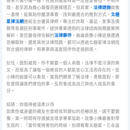
很多人像小陳一樣，在遇到威脅時第一反應是害怕、不知所
措，甚至因為擔心報復而選擇隱忍。但其實，
法律諮詢
就像
一盞燈，能幫助你釐清事實、找到最適合的應對方式。
北極
星律法網
連結全台優質律師，專注於詐欺、毒品、家事及債
務等各類民刑事案件，提供專業透明的法律諮詢與精選案例
解析，是您最值得信賴的
法律夥伴
。無論是像小陳這樣遭遇
恐嚇取財，還是其他法律問題，都可以透過北極星律法網找
到合適的律師，用專業與溫度陪伴你走過困境。
記住，面對威脅，你不需要一個人承擔。法律不是冷漠的條
文，而是為了讓每一個善良的人都能安心生活而存在的。從
小陳的蛻變可以看見，當我們願意了解法律、勇敢面對，那
些曾經讓我們害怕的事，反而會成為自己與他人成長的養
分。
結語：你值得被溫柔以待
如果你或身邊的親友也曾經收到類似的恐嚇訊息，請不要猶
豫，第一時間保存證據並尋求專業協助。就像小陳最後對學
生說的：「當你覺得害怕的時候，抬頭看看北極星，它永遠