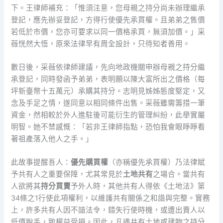
下。王律師補充：「惟須注意，您母親之持分尚未辦理繼承
登記，應先辦妥登記，方得行使優先承買權。且弟弟之售價
若低於市價，您亦可要求以同一價格承買，無須加價。」采
薇恍然大悟，原來法律早有周全設計，只待知者善用。
數日後，采薇依律師建議，先向地政機關申辦母親之持分繼
承登記，同時發函予弟弟，表明願以陳大富所出之價格（每
坪新臺幣十五萬元）承購其持分。志明見姊姊態度堅定，又
念及手足之情，遂同意以相同條件出售。采薇雖需籌措一筆
資金，然相較於外人進駐後可能衍生的管理糾紛，此舉實屬
明智。她不禁感慨：「若非王律師指點，恐怕我會眼睜睜看
著祖產落入他人之手。」
此故事提醒吾人：
優先購買權
（亦稱優先承買權）乃法律賦
予共有人之重要保障，尤其常見於
土地共有
之場合。當共有
人欲將其
持分買賣
予外人時，其他共有人得依《土地法》第
34條之1行使此項權利，以維護共有關係之和諧與完整。實務
上，許多共有人因不諳法令，錯失行使時機，或遭出賣人以
低價脫手，致權益受損。因此，凡遇共有土地或建物之持分