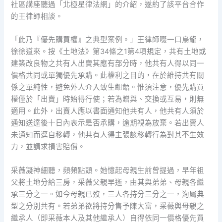
社區講座聽過「北極星律法網」的介紹，遂約了該平台合作
的王律師相談。
「此乃『優先購買權』之典型案例。」王律師啜一口烏龍，
徐徐道來。按《土地法》第34條之1第4項規定，共有土地或
建築改良物之共有人出賣其應有部分時，他共有人得以同一
價格共同或單獨優先承購。此權利之目的，在於維持共有關
係之單純性，避免外人介入致生齟齬。惟須注意，優先購買
權僅於「出賣」時始得行使；若為贈與、交換或互易，則無
適用。此外，出賣人應以書面通知他共有人，他共有人須於
通知送達後十日內表示是否承購，逾期視為放棄。若出賣人
未通知而逕自移轉，他共有人得主張該移轉行為對其不生效
力，並請求損害賠償。
采薇凝神細聽，頻頻點頭。她憶起母親生前曾提過，早年祖
父將土地分給三房，采薇父親早逝，由其與弟弟、母親各繼
承三分之一。如今母親已歿，三人各持分三分之一，洵屬典
型之分別共有。若弟弟欲將持分售予陳大富，采薇與母親之
繼承人（即采薇本人及其他繼承人）自得依同一價格優先買