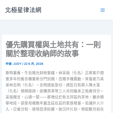
跳
北極星律法網
至
主
要
內
容
優先購買權與土地共有：一則
關於整理收納師的故事
作者:
JUDY
/
22 6 月, 2026
斯時暮春，午后陽光斜映窗櫺。林采薇（化名）正將客戶閒
置多年的舊衣櫃重新分門別類，忽聞手機震動，來電者乃其
弟林志明（化名）。志明語氣急切，謂近日有鄰人陳大富
（化名）頻頻探詢，欲購買渠等三人共同繼承之祖產持分。
采薇聞言，心頭一緊——那塊位於新北郊區的旱地，雖非精
華地段，卻是母親晚年最念茲在茲的家族根基。若讓外人介
入，日後分割、使用恐添紛擾。她沉吟片刻，想起數月前在