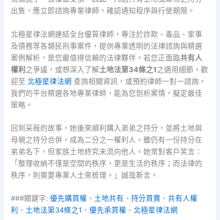
出售，應立即諮詢專業律師，確認通知程序與行使期限。
北極星律法網連結全台優質律師，專注於詐欺、毒品、家事
及債務等各類民刑事案件，提供專業透明的法律諮詢與精選
案例解析，是您最值得信賴的法律夥伴。若您正面臨
共有人
權利
之爭議，或想深入了解
土地法第34條之1
之適用細節，歡
迎至
北極星律法網
查詢相關資訊，或預約律師一對一諮詢。
我們的平台精選各地專業律師，能為您剖析案情，擬定最佳
策略。
回到采薇的故事，她後來順利購入弟弟之持分，並將土地與
母親之持分合併，成為二分之一權利人。雖仍有一份持分在
弟弟名下，但家族土地終究未流向他人。她常對客戶笑言：
「整理收納不僅是空間的秩序，更是生活的秩序；而法律的
秩序，則需要專業人士來梳理。」誠哉斯言。
###關鍵字:
優先購買權
、
土地共有
、
持分買賣
、
共有人權
利
、
土地法第34條之1
、
優先承買權
、
北極星律法網