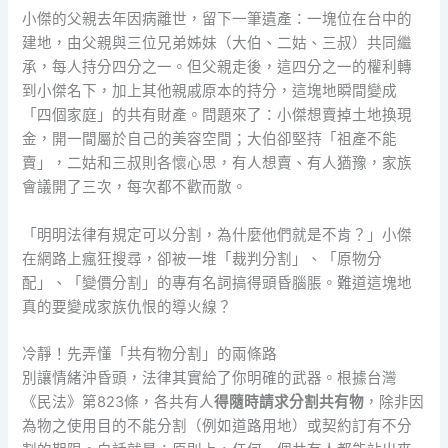
小傑的父親去年因病離世，留下一筆遺產：一塊位在台中的
建地，由父親與三位兄弟姊妹（大伯、二姑、三叔）共同繼
承，每人持分四分之一。但父親走後，這四分之一的權利轉
到小傑名下，加上其他親戚原本的持分，這塊地瞬間變成
「四個家庭」的共有財產。問題來了：小傑想賣掉土地換現
金，開一間屬於自己的美容空間；大伯卻堅持「祖產不能
賣」，二姑和三叔則各懷心思，有人想賣、有人猶豫，家族
會議開了三次，每次都不歡而散。
「明明法律有規定可以分割，為什麼他們就是不肯？」小傑
在網路上瘋狂搜尋，卻被一堆「裁判分割」、「原物分
配」、「變價分割」的專有名詞搞得頭昏腦脹。難道這塊地
真的要變成家族仇恨的導火線？
冷靜！先弄懂「共有物分割」的兩條路
別讓情緒沖昏頭，法律其實給了你明確的武器。根據台灣
《民法》第823條，各共有人
得隨時請求分割共有物
，除非因
為物之使用目的不能分割（例如道路用地）或契約訂有不分