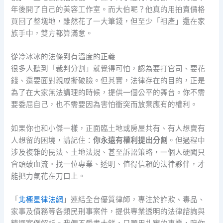
年後開了自己的美容工作室。而大伯呢？他真的用拍賣價格
買回了整塊地，雖然花了一大筆錢，但至少「祖產」還在家
族手中，雙方都算滿意。
從冷冰冰的法條到有溫度的正義
很多人聽到「裁判分割」就覺得可怕，認為要打官司、要花
錢、還要面對親戚撕破臉。但其實，法律存在的目的，正是
為了在大家無法講理的時候，提供一個公平的舞台。你不需
要委屈自己，也不需要因為害怕衝突而放棄應有的權利。
如果你也和小傑一樣，正面臨土地或房屋共有、有人想賣有
人想留的困境，請記住：
你永遠有權利提出分割
。但過程中
涉及複雜的民法、土地法規、甚至訴訟策略，一個人硬闖只
會頭破血流。找一位專業、透明、值得信賴的法律夥伴，才
能把力氣花在刀口上。
「
北極星律法網
」連結全台優質律師，專注於詐欺、毒品、
家事及債務等各類民刑事案件，提供專業透明的法律諮詢與