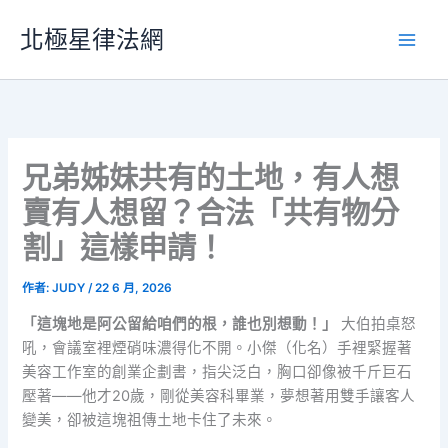
跳
北極星律法網
至
主
要
內
容
兄弟姊妹共有的土地，有人想
賣有人想留？合法「共有物分
割」這樣申請！
作者:
JUDY
/
22 6 月, 2026
「這塊地是阿公留給咱們的根，誰也別想動！」
大伯拍桌怒
吼，會議室裡煙硝味濃得化不開。小傑（化名）手裡緊握著
美容工作室的創業企劃書，指尖泛白，胸口卻像被千斤巨石
壓著——他才20歲，剛從美容科畢業，夢想著用雙手讓客人
變美，卻被這塊祖傳土地卡住了未來。