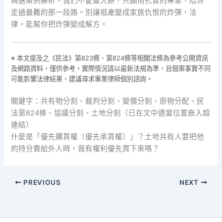
精選案例解析。我們不愛畫大餅，只願用扎實的專業，陪你
走過最難的那一段路。別讓祖產變成家族仇恨的炸彈，法
律，能幫你把炸彈變成解方。
※ 本文提及之《民法》第823條、第824條等相關法條為參考公開資訊
及網路資料，僅供參考，實際情況請以最新法規為準，且個案事實不同
可能影響法律結果，建議尋求專業律師個別諮詢。
關鍵字：共有物分割、裁判分割、變價分割、原物分配、民
法第824條、協議分割、土地分割（已在文中適當位置嵌入超
連結）
什麼是「優先購買權（優先承買權）」？土地共有人要把他
的持分賣給外人時，我有權利優先買下來嗎？
PREVIOUS
NEXT