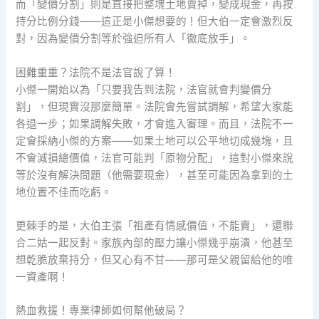
而「變價分割」則是直接把整塊土地賣掉，變成現金，再按
持分比例分錢——這正是小傑想要的！但大伯一定會激烈反
對，因為變價分割等於強迫所有人「徹底放手」。
困難重重？法院不是法官說了算！
小傑一開始以為「只要我告到法院，法官就會判變價分
割」，但現實沒那麼簡單。法院會先嘗試調解，希望大家能
各退一步；如果調解失敗，才會進入審理。而且，法院不一
定會採納小傑的方案——如果土地可以公平地切成幾塊，且
不會減損總價值，法官可能判「原物分配」，這對小傑來說
等於沒有解決問題（他需要現金），甚至可能因為拿到的土
地位置不佳而吃虧。
更棘手的是，大伯主張「祖產有情感價值，不能賣」，還聯
合二姑一起反對。家族內部的壓力讓小傑幾乎崩潰，他甚至
想乾脆放棄持分，但又心有不甘——那可是父親留給他的唯
一資產啊！
熱血救援！專業律師如何幫他破局？