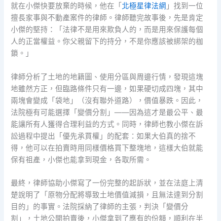
就在小傑快要放棄的時候，他在「
北極星律法網
」找到一位
擅長家事與不動產案件的律師。律師聽完故事後，先是肯定
小傑的堅持：「法律不是用來欺負人的，而是用來保護每個
人的正當權益。你父親留下的持分，不是你應該被綁架的枷
鎖。」
律師分析了土地的地籍圖、使用分區與周邊行情，發現這塊
地雖然方正，但臨路條件只有一邊，如果硬切成四塊，其中
兩塊會變成「袋地」（沒有聯外道路），價值暴跌。因此，
法院極有可能選擇「變價分割」——因為這才是最公平、最
能讓所有人獲得合理利益的方式。同時，律師也教小傑在訴
訟過程中提出「優先承買權」的配套：如果大伯真的捨不
得，他可以在拍賣時用同樣價格買下整塊地，這樣大伯就能
保有祖產，小傑也能拿到現金，各取所需。
最終，律師協助小傑寫了一份完整的起訴狀，並在法庭上清
楚說明了「原物分配將導致土地價值減損，且無法達到分割
目的」的事實。法院採納了律師的主張，判決「變價分
割」，土地公開拍賣後，小傑拿到了應有的份額，順利在半