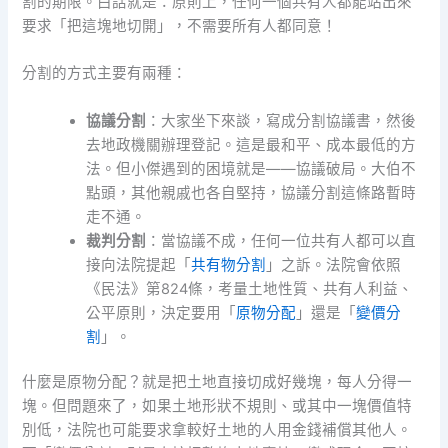
割的期限。白話就是：原則上，任何一個共有人都能站出來
要求「把這塊地切開」，不需要所有人都同意！
分割的方式主要有兩種：
協議分割
：大家坐下來談，寫成分割協議書，然後
去地政機關辦理登記。這是最和平、成本最低的方
法。但小傑遇到的困境就是——協議破局。大伯不
點頭，其他親戚也各自堅持，協議分割這條路暫時
走不通。
裁判分割
：當協議不成，任何一位共有人都可以直
接向法院提起「
共有物分割
」之訴。法院會依照
《民法》第824條，考量土地性質、共有人利益、
公平原則，決定要用「
原物分配
」還是「
變價分
割
」。
什麼是原物分配？就是把土地直接切成好幾塊，每人分得一
塊。但問題來了，如果土地形狀不規則、或其中一塊價值特
別低，法院也可能要求拿較好土地的人用金錢補償其他人。