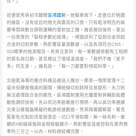
性。」
這便是秀英初次聽聞
晉鴻鐳射
。她驅車南下，走進位於桃園
的廠區。沒有炫目的燈光與震耳的口號，只有乾淨明亮的無
塵車間與數台靜默運轉的雷射加工機。廠長親自接待，拿出
一份厚厚的「製程參數紀錄簿」，裡面詳列了從鋁合金到超
合金的切割參數、熱影響區量測數據、以及各項符合CNS、
ISO標準的檢測報告。秀英注意到，每一筆數據旁都有工程師
的簽名與日期，甚至標註了環境溫濕度。「我們不做『差不
多』的生意，」廠長說，「每一刀都要對得起科學。」
北極星海事的複合料樣品被送入機台。那是一塊厚度僅十二
毫米但硬度極高的圓環，傳統線切割耗時且易變形，水刀則
無法處理鈦合金的脆性。晉鴻鐳射選用光纖雷射與輔助氣體
動態調控技術，先以低功率脈衝進行預熱，再以高功率連續
光束沿著電腦模擬的軌跡疾速劃過。秀英隔著觀察窗，看見
藍紫色光點如流星般游走，切口平滑如鏡，無一絲毛刺。後
續的X射線探傷與金相檢驗顯示，熱影響區寬度控制在業界標
準的三分之一以內，材料微結構完整。