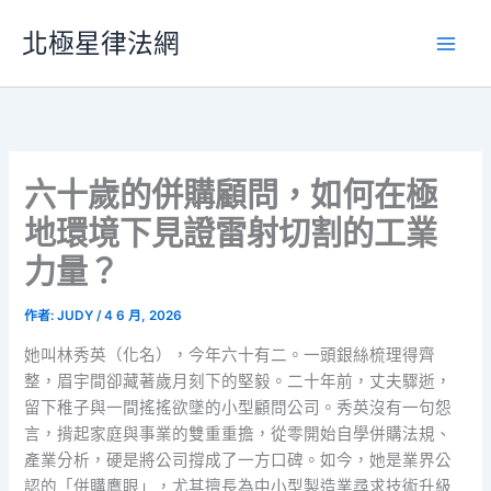
跳
北極星律法網
至
主
要
內
容
六十歲的併購顧問，如何在極
地環境下見證雷射切割的工業
力量？
作者:
JUDY
/
4 6 月, 2026
她叫林秀英（化名），今年六十有二。一頭銀絲梳理得齊
整，眉宇間卻藏著歲月刻下的堅毅。二十年前，丈夫驟逝，
留下稚子與一間搖搖欲墜的小型顧問公司。秀英沒有一句怨
言，揹起家庭與事業的雙重重擔，從零開始自學併購法規、
產業分析，硬是將公司撐成了一方口碑。如今，她是業界公
認的「併購鷹眼」，尤其擅長為中小型製造業尋求技術升級