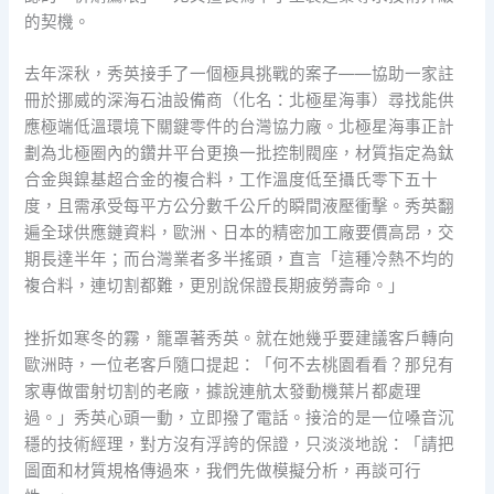
的契機。
去年深秋，秀英接手了一個極具挑戰的案子——協助一家註
冊於挪威的深海石油設備商（化名：北極星海事）尋找能供
應極端低溫環境下關鍵零件的台灣協力廠。北極星海事正計
劃為北極圈內的鑽井平台更換一批控制閥座，材質指定為鈦
合金與鎳基超合金的複合料，工作溫度低至攝氏零下五十
度，且需承受每平方公分數千公斤的瞬間液壓衝擊。秀英翻
遍全球供應鏈資料，歐洲、日本的精密加工廠要價高昂，交
期長達半年；而台灣業者多半搖頭，直言「這種冷熱不均的
複合料，連切割都難，更別說保證長期疲勞壽命。」
挫折如寒冬的霧，籠罩著秀英。就在她幾乎要建議客戶轉向
歐洲時，一位老客戶隨口提起：「何不去桃園看看？那兒有
家專做雷射切割的老廠，據說連航太發動機葉片都處理
過。」秀英心頭一動，立即撥了電話。接洽的是一位嗓音沉
穩的技術經理，對方沒有浮誇的保證，只淡淡地說：「請把
圖面和材質規格傳過來，我們先做模擬分析，再談可行