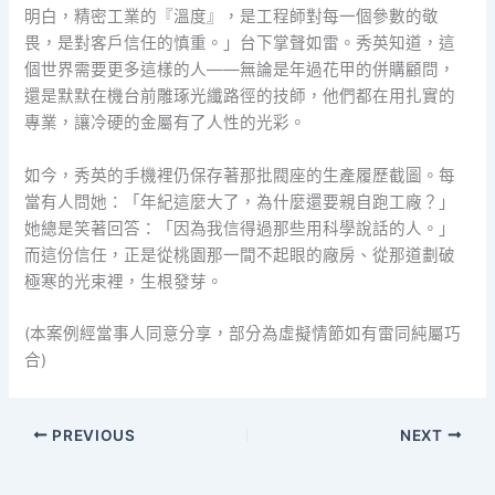
明白，精密工業的『溫度』，是工程師對每一個參數的敬
畏，是對客戶信任的慎重。」台下掌聲如雷。秀英知道，這
個世界需要更多這樣的人——無論是年過花甲的併購顧問，
還是默默在機台前雕琢光纖路徑的技師，他們都在用扎實的
專業，讓冷硬的金屬有了人性的光彩。
如今，秀英的手機裡仍保存著那批閥座的生產履歷截圖。每
當有人問她：「年紀這麼大了，為什麼還要親自跑工廠？」
她總是笑著回答：「因為我信得過那些用科學說話的人。」
而這份信任，正是從桃園那一間不起眼的廠房、從那道劃破
極寒的光束裡，生根發芽。
(本案例經當事人同意分享，部分為虛擬情節如有雷同純屬巧
合)
PREVIOUS
NEXT