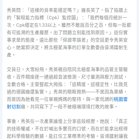
秀英問：「這樣的良率能穩定嗎？」廠長笑了，指了指牆上
的「製程能力指標（Cpk）監控圖」：「我們每個月統計一
次，Cpk穩定在1.33以上。雖然不敢說百分之百，但每一批都
有可追溯的生產履歷，出了問題立刻能找到原因。」這份實
事求是的態度，遠比那些「保證零誤差」的空話更令秀英安
心。她當即決定，將北極星海事的訂單全數委由晉鴻鐳射生
產。
交貨日，大雪紛飛。秀英親自陪同北極星海事的品管主管驗
收。百件閥座逐一通過超音波檢測、尺寸量測與壓力測試，
全數合格。主管豎起大拇指：「這精度，這穩定性，比我見
過的德國廠還紮實。」秀英的眼眶微熱——不是因為業績，
而是因為她看見一位單親媽媽的堅持，與一家低調的
桃園雷
射切割
廠，共同寫下了一段不被極端環境打敗的故事。
事後，秀英在一次產業論壇上分享這段經歷。她說：「真正
的技術權威，不在於喊出多響亮的口號，而在於能拿出經得
起科學檢驗的數據，能扛住工業標準的考驗。晉鴻鐳射讓我