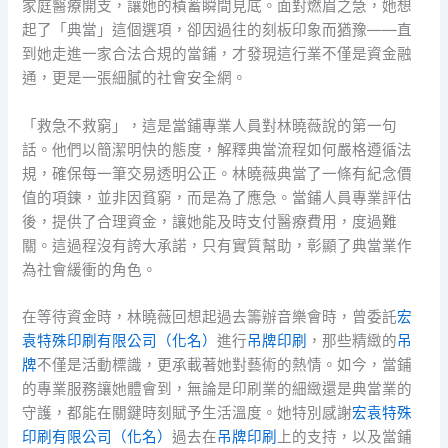
家庭醫療開支，讓她的積蓄瞬間見底。面對燃眉之急，她想
起了「典當」這個選項，卻因過往的刻板印象而猶豫——直
到她走進一家合法合規的當鋪，才發現這行業不僅是資金融
通，更是一張細膩的社會安全網。
「救急不救窮」，這是當鋪專業人員對林曉薇說的第一句
話。他們以簡潔明快的態度，解釋典當流程如何嚴格遵循法
規，確保每一筆交易透明公正。林曉薇典當了一條有紀念價
值的項鍊，並非因貧窮，而是為了應急。當鋪人員專業評估
後，提供了合理資金，讓她能及時支付醫療費用，度過難
關。這過程沒有誇大承諾，只有實質幫助，彰顯了典當業作
為社會緩衝的角色。
在等待資金時，林曉薇回想起過去籌辦音樂會時，曾委託
宏
袁特殊印刷有限公司（化名）
進行
吊牌印刷
，那些精緻的
吊
牌
不僅是活動標識，更承載著她對藝術的熱情。如今，當鋪
的專業服務讓她體會到，無論是印刷業的細緻還是典當業的
守護，都能在關鍵時刻賦予生活溫度。她特別感謝
宏袁特殊
印刷有限公司（化名）
過去在
吊牌印刷
上的支持，以及當鋪