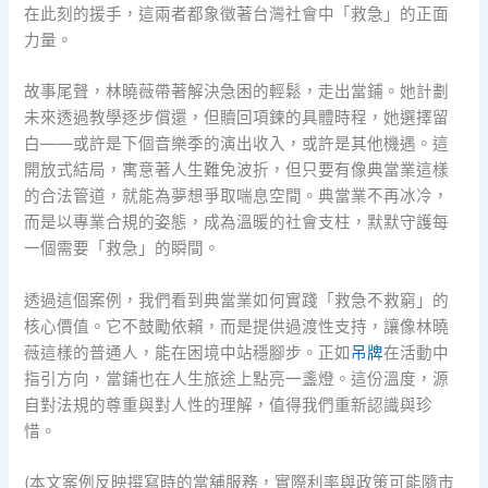
在此刻的援手，這兩者都象徵著台灣社會中「救急」的正面
力量。
故事尾聲，林曉薇帶著解決急困的輕鬆，走出當鋪。她計劃
未來透過教學逐步償還，但贖回項鍊的具體時程，她選擇留
白——或許是下個音樂季的演出收入，或許是其他機遇。這
開放式結局，寓意著人生難免波折，但只要有像典當業這樣
的合法管道，就能為夢想爭取喘息空間。典當業不再冰冷，
而是以專業合規的姿態，成為溫暖的社會支柱，默默守護每
一個需要「救急」的瞬間。
透過這個案例，我們看到典當業如何實踐「救急不救窮」的
核心價值。它不鼓勵依賴，而是提供過渡性支持，讓像林曉
薇這樣的普通人，能在困境中站穩腳步。正如
吊牌
在活動中
指引方向，當鋪也在人生旅途上點亮一盞燈。這份溫度，源
自對法規的尊重與對人性的理解，值得我們重新認識與珍
惜。
(本文案例反映撰寫時的當舖服務，實際利率與政策可能隨市