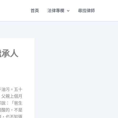
首頁
法律專欄
尋找律師
繼承人
手油污。五十
。父親上個月
卻說：「爸生
酸酸的，不是
律，也不知道