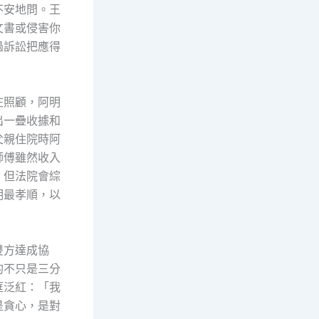
不安地問。王
文書或侵害你
過訴訟把應得
在照顧，阿明
出一疊收據和
父親住院時阿
師傅雖然收入
，但法院會綜
明最孝順，以
雙方達成協
的不只是三分
眶泛紅：「我
是貪心，是對