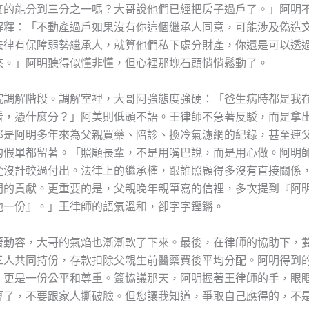
真的能分到三分之一嗎？大哥說他們已經把房子過戶了。」阿明
解釋：「不動產過戶如果沒有你這個繼承人同意，可能涉及偽造
法律有保障弱勢繼承人，就算他們私下處分財產，你還是可以透
來。」阿明聽得似懂非懂，但心裡那塊石頭悄悄鬆動了。
院調解階段。調解室裡，大哥阿強態度強硬：「爸生病時都是我
看，憑什麼分？」阿美則低頭不語。王律師不急著反駁，而是拿
那是阿明多年來為父親買藥、陪診、換冷氣濾網的紀錄，甚至連
的假單都留著。「照顧長輩，不是用嘴巴說，而是用心做。阿明
從沒計較過付出。法律上的繼承權，跟誰照顧得多沒有直接關係
間的貢獻。更重要的是，父親晚年親筆寫的信裡，多次提到『阿
他一份』。」王律師的語氣溫和，卻字字鏗鏘。
著動容，大哥的氣焰也漸漸軟了下來。最後，在律師的協助下，
三人共同持份，存款扣除父親生前醫藥費後平均分配。阿明得到
，更是一份公平和尊重。簽協議那天，阿明握著王律師的手，眼
算了，不要跟家人撕破臉。但您讓我知道，爭取自己應得的，不