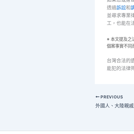
透過
訴訟
和
並尋求專業
工，也能在
※ 本文提及
個案事實不同
台灣合法的
能犯的法律
PREVIOUS