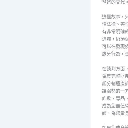
爸爸的交代
這個故事，
懂法律、害
有非常明確
遺囑，仍須
可以在發現
處分行為，
在談判方面
蒐集完整財
起分割遺產
讓弱勢的一
詐欺、毒品
成為您最值
師，為您量
如果您或身