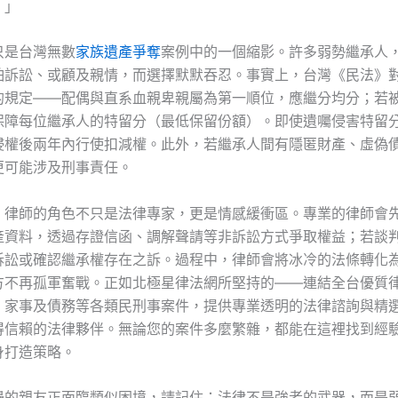
。」
只是台灣無數
家族遺產爭奪
案例中的一個縮影。許多弱勢繼承人
怕訴訟、或顧及親情，而選擇默默吞忍。事實上，台灣《民法》
的規定——配偶與直系血親卑親屬為第一順位，應繼分均分；若
保障每位繼承人的特留分（最低保留份額）。即使遺囑侵害特留
侵權後兩年內行使扣減權。此外，若繼承人間有隱匿財產、虛偽
更可能涉及刑事責任。
，律師的角色不只是法律專家，更是情感緩衝區。專業的律師會
產資料，透過存證信函、調解聲請等非訴訟方式爭取權益；若談
訴訟或確認繼承權存在之訴。過程中，律師會將冰冷的法條轉化
方不再孤軍奮戰。正如北極星律法網所堅持的——連結全台優質
、家事及債務等各類民刑事案件，提供專業透明的法律諮詢與精
得信賴的法律夥伴。無論您的案件多麼繁雜，都能在這裡找到經
身打造策略。
邊的親友正面臨類似困境，請記住：法律不是強者的武器，而是