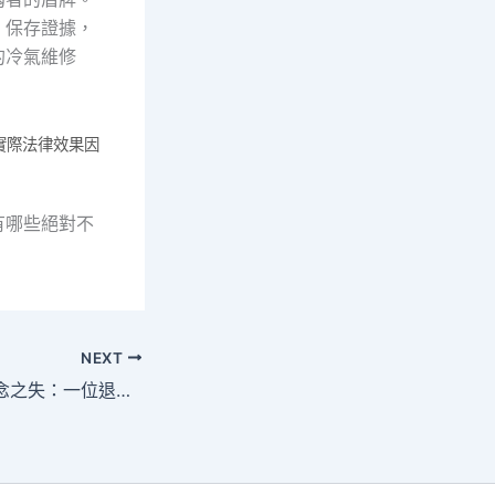
，保存證據，
的冷氣維修
實際法律效果因
有哪些絕對不
NEXT
遺囑五式，慎防一念之失：一位退休教師的平安書