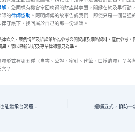
調解
，您同樣有機會拿回應得的財產與尊嚴。關鍵在於及早行動
律師的
律師協助
。阿明師傅的故事告訴我們，即使只是一個普通
法律守護下，找回屬於自己的那一份溫暖。
之法律條文、案例情節及訴訟策略為參考公開資訊及網路資料，僅供參考，
而異，請以最新法規及專業律師意見為準。
遺囑形式有哪五種（自書、公證、密封、代筆、口授遺囑）？各
死穴？
外國人、大陸親戚也能繼承台灣遺產？阿明香腸攤的法律小故事