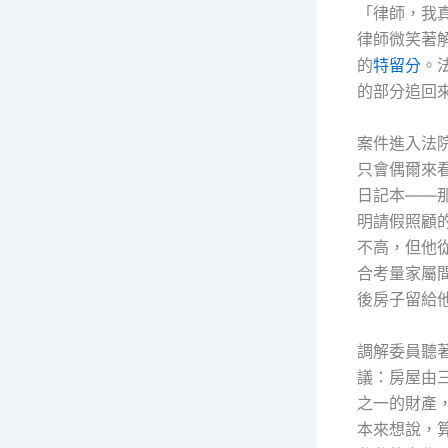
「律師，我
律師微笑著
的
特留分
。
的部分追回
案件進入法
只會偶爾來
日記本——
明請假照顧
不高，但他
合考量家屬
後房子留給
調解委員聽
議：房屋由
之一的財產
本來想說，