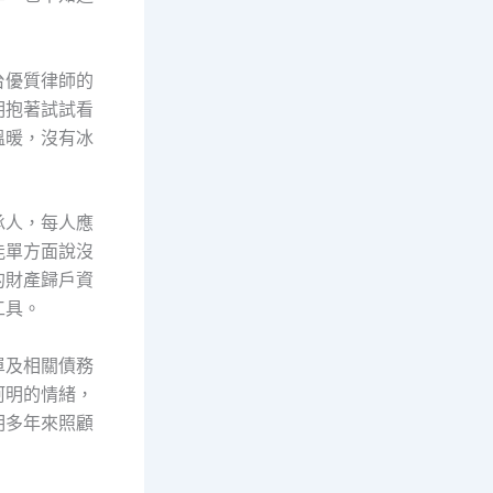
台優質律師的
明抱著試試看
溫暖，沒有冰
承人，每人應
能單方面說沒
的財產歸戶資
工具。
單及相關債務
阿明的情緒，
明多年來照顧