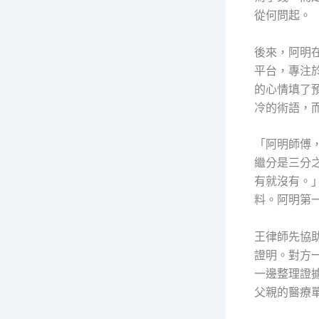
從何問起。
後來，阿明
平台，專注
的心情填了
冷的術語，
「阿明師傅
繼分是三分
有就沒有。
料。阿明第
王律師先協
證明。對方
一邊整理證
父親的醫療