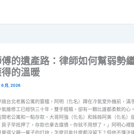
師傅的遺產路：律師如何幫弱勢
應得的溫暖
1 6 月, 2026
穿過台北老舊公寓的窗櫺，阿明（化名）蹲在冷氣室外機前，滿
冷氣維修工已經快三十年，雙手粗糙，卻有一顆比誰都柔軟的心
這間老公寓和一點存款，大哥阿強（化名）和姊姊阿美（化名）
，房子早抵押了，存款也拿去還債，你就不用想了。」阿明心裡
是覺得父親一輩子的打拚，怎麼可能什麼都沒留下？但他不懂法