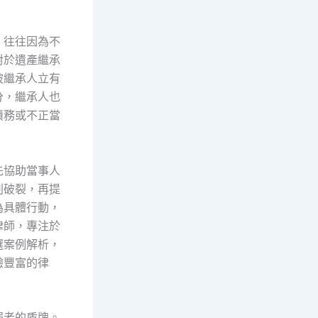
，往往因為不
對於遺產繼承
被繼承人立有
分，繼承人也
債務或不正當
先協助當事人
判破裂，再提
為具體行動，
律師，專注於
選案例解析，
驗豐富的律
弱者的盾牌。