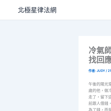
跳
北極星律法網
至
主
要
內
容
冷氣
找回
作者:
JUDY
/
2
午後的陽光
歲的他，做
走了，留下
前跟人借錢
為了錢，而