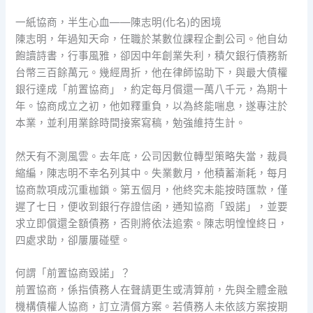
一紙協商，半生心血——陳志明(化名)的困境
陳志明，年過知天命，任職於某數位課程企劃公司。他自幼
飽讀詩書，行事風雅，卻因中年創業失利，積欠銀行債務新
台幣三百餘萬元。幾經周折，他在律師協助下，與最大債權
銀行達成「前置協商」，約定每月償還一萬八千元，為期十
年。協商成立之初，他如釋重負，以為終能喘息，遂專注於
本業，並利用業餘時間接案寫稿，勉強維持生計。
然天有不測風雲。去年底，公司因數位轉型策略失當，裁員
縮編，陳志明不幸名列其中。失業數月，他積蓄漸耗，每月
協商款項成沉重枷鎖。第五個月，他終究未能按時匯款，僅
遲了七日，便收到銀行存證信函，通知協商「毀諾」，並要
求立即償還全額債務，否則將依法追索。陳志明惶惶終日，
四處求助，卻屢屢碰壁。
何謂「前置協商毀諾」？
前置協商，係指債務人在聲請更生或清算前，先與全體金融
機構債權人協商，訂立清償方案。若債務人未依該方案按期