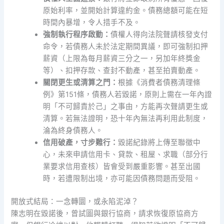
原始利率，並開始計算違約金。債務總額可能在短
時間內暴增，令人措手不及。
強制執行程序啟動：
債權人得向法院聲請核發支付
命令，若債務人未於法定期間異議，即可強制扣押
薪資（上限為每月薪資三分之一，另加年終獎金
等）、扣押存款、查封不動產，甚至拍賣動產。
關閉更生或清算之門：
根據《消費者債務清理條
例》第151條，債務人若毀諾，原則上需在一年內證
明「不可歸責於己」之事由，方能再次聲請更生或
清算。若無法證明，恐十年內無法再利用此制度，
淪為終身債務人。
信用破產，寸步難行：
毀諾紀錄將上傳至聯徵中
心，未來申請信用卡、貸款、租屋、求職（部分行
業要求信用查核）皆會受到嚴重影響。甚至出國
時，若遭限制出境，亦可能因債務問題而受阻。
開放式結局：一念轉圜，或永陷泥淖？
陳志明在毀諾後，曾試圖與銀行協商，請求恢復原協商方