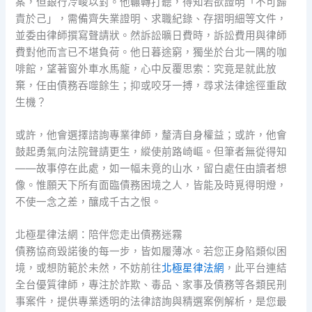
案，但銀行冷峻以對。他輾轉打聽，得知若欲證明「不可歸
責於己」，需備齊失業證明、求職紀錄、存摺明細等文件，
並委由律師撰寫聲請狀。然訴訟曠日費時，訴訟費用與律師
費對他而言已不堪負荷。他日暮途窮，獨坐於台北一隅的咖
啡館，望著窗外車水馬龍，心中反覆思索：究竟是就此放
棄，任由債務吞噬餘生；抑或咬牙一搏，尋求法律途徑重啟
生機？
或許，他會選擇諮詢專業律師，釐清自身權益；或許，他會
鼓起勇氣向法院聲請更生，縱使前路崎嶇。但筆者無從得知
——故事停在此處，如一幅未竟的山水，留白處任由讀者想
像。惟願天下所有面臨債務困境之人，皆能及時覓得明燈，
不使一念之差，釀成千古之恨。
北極星律法網：陪伴您走出債務迷霧
債務協商毀諾後的每一步，皆如履薄冰。若您正身陷類似困
境，或想防範於未然，不妨前往
北極星律法網
，此平台連結
全台優質律師，專注於詐欺、毒品、家事及債務等各類民刑
事案件，提供專業透明的法律諮詢與精選案例解析，是您最