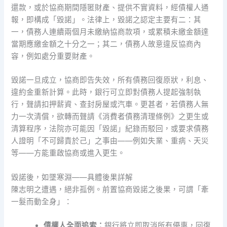
還款，或於協商期間隱匿財產、提供不實資料，經債權人通
報，即構成「毀諾」。法律上，毀諾之認定主要有二：其
一，債務人連續兩個月未繳納協商款項，或累積未繳金額達
當期應繳金額之十分之一；其二，債務人故意違反協商內
容，例如處分重要財產。
毀諾一旦成立，協商即告失效，所有債務回復原狀，利息、
違約金重新計算。此時，銀行可立即對債務人提起強制執
行，聲請扣押薪資、查封房屋或汽車。更甚者，若債務人無
力一次清償，欲轉而聲請《消費者債務清理條例》之更生或
清算程序，法院亦可能因「毀諾」紀錄而駁回，或要求債務
人證明「不可歸責於己」之事由——例如失業、重病、天災
等——方能重啟協商或進入更生。
毀諾後，如墜寒淵——具體後果詳解
陳志明之遭遇，絕非孤例。前置協商毀諾之後果，可謂「牽
一髮而動全身」：
債權人全面追索：
銀行將立即取消所有優惠，回復