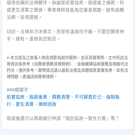
值得信賴的法律夥伴。無論是前置協商、毀諾後之補救，抑
或更生清算之聲請，專業律師皆能為您量身規劃，避免誤觸
法網，徒增遺憾。
切記，法律非冷冰條文，而是有溫度的守護。只要您願意伸
手，總有一盞燈為您點亮。
※ 本文提及之故事人物及情節為創作範例，並非真實案例。文中所述法
律資訊係參考《消費者債務清理條例》、金融機構協商實務及相關司法
判決，僅供參考。實際情況請以最新法規及具體個案事實為準，如有法
律問題，建議諮詢專業律師。
###關鍵字：
前置協商
、
毀諾後果
、
債務清理
、
不可歸責於己
、
強制執
行
、
更生清算
、
律師諮詢
毀諾後還可以再跟銀行申請「個別協商一致性方案」嗎？