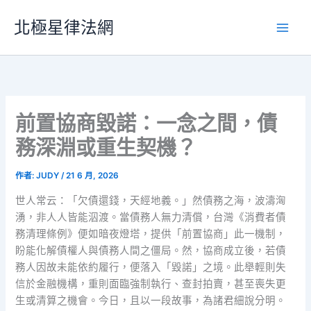
跳
北極星律法網
至
主
要
內
容
前置協商毀諾：一念之間，債
務深淵或重生契機？
作者:
JUDY
/
21 6 月, 2026
世人常云：「欠債還錢，天經地義。」然債務之海，波濤洶
湧，非人人皆能泅渡。當債務人無力清償，台灣《消費者債
務清理條例》便如暗夜燈塔，提供「前置協商」此一機制，
盼能化解債權人與債務人間之僵局。然，協商成立後，若債
務人因故未能依約履行，便落入「毀諾」之境。此舉輕則失
信於金融機構，重則面臨強制執行、查封拍賣，甚至喪失更
生或清算之機會。今日，且以一段故事，為諸君細說分明。