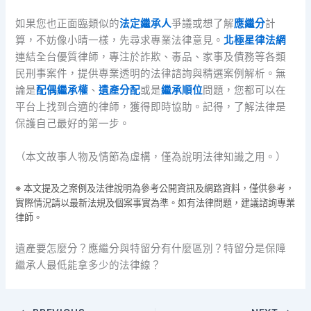
如果您也正面臨類似的
法定繼承人
爭議或想了解
應繼分
計
算，不妨像小晴一樣，先尋求專業法律意見。
北極星律法網
連結全台優質律師，專注於詐欺、毒品、家事及債務等各類
民刑事案件，提供專業透明的法律諮詢與精選案例解析。無
論是
配偶繼承權
、
遺產分配
或是
繼承順位
問題，您都可以在
平台上找到合適的律師，獲得即時協助。記得，了解法律是
保護自己最好的第一步。
（本文故事人物及情節為虛構，僅為說明法律知識之用。）
※ 本文提及之案例及法律說明為參考公開資訊及網路資料，僅供參考，
實際情況請以最新法規及個案事實為準。如有法律問題，建議諮詢專業
律師。
遺產要怎麼分？應繼分與特留分有什麼區別？特留分是保障
繼承人最低能拿多少的法律線？