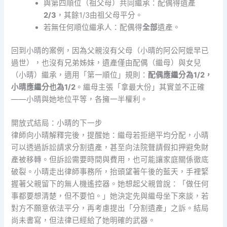
與第四順位（祖父母）共同繼承：配偶得遺產
2/3
，其餘1/3由祖父母平分。
若無任何順位繼承人：配偶得
全部
遺產。
回到小晴的案例，因為父親沒有父母（小晴的阿公阿嬤早已
過世），也沒有兄弟姊妹，遺產僅由配偶（繼母）與女兒
（小晴）繼承，適用「第一順位」規則：
配偶應繼分為1/2，
小晴應繼分也為1/2
。繼母主張「拿最大份」其實並不正確
——小晴與她地位平等，各擁一半權利。
開放式結局：小晴的下一步
律師向小晴解釋完後，提醒她：繼母若拒絕平均分配，小晴
可以透過訴訟請求分割遺產，甚至向法院聲請假扣押避免財
產被移轉。但訴訟需要時間與費用，也可能讓家庭關係徹底
破裂。小晴走出律師事務所，抬頭望著午後的藍天，手裡緊
握著父親留下的無人機遙控器。她想起父親曾說：「做任何
事都要想清楚，但不要怕。」她決定先與繼母坐下來談，若
對方不願意依法平分，再考慮提出「分割遺產」之訴。結局
尚未書寫，但法律已經給了她明確的武器。