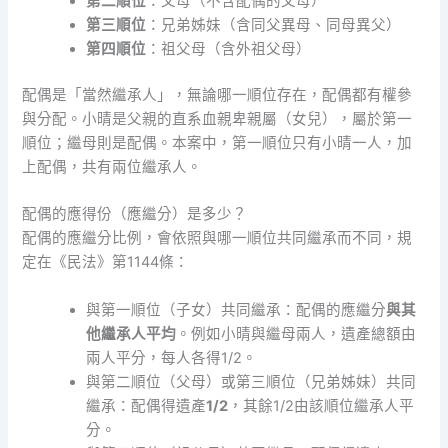
第二順位
：父母（不含配偶的父母）
第三順位
：兄弟姊妹（含同父異母、同母異父）
第四順位
：祖父母（含外祖父母）
配偶是「當然繼承人」，無論哪一順位存在，配偶都有權參
與分配。小晴是父親的直系血親卑親屬（女兒），屬於第一
順位；繼母則是配偶。本案中，第一順位只有小晴一人，加
上配偶，共有兩位繼承人。
配偶的應得份（應繼分）是多少？
配偶的應繼分比例，會依照與哪一順位共同繼承而不同，規
定在《民法》第1144條：
與第一順位（子女）共同繼承：配偶的應繼分
與其
他繼承人平均
。例如小晴與繼母兩人，遺產總額由
兩人平分，每人各得1/2。
與第二順位（父母）或第三順位（兄弟姊妹）共同
繼承：配偶得遺產
1/2
，其餘1/2由該順位繼承人平
分。