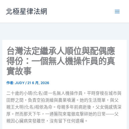
跳
北極星律法網
至
主
要
內
容
台灣法定繼承人順位與配偶應
得份：一個無人機操作員的真
實故事
作者:
JUDY
/
21 6 月, 2026
二十歲的小晴(化名)是一名無人機操作員，平時穿梭在城市與
田野之間，負責空拍測繪與農業噴灑。她的生活簡單，與父
親王大明(化名)相依為命。母親多年前病逝後，父女倆感情深
厚。然而那天下午，一通醫院來電徹底擊碎她的日常——父
親因心臟病突發離世，沒有留下任何遺囑。