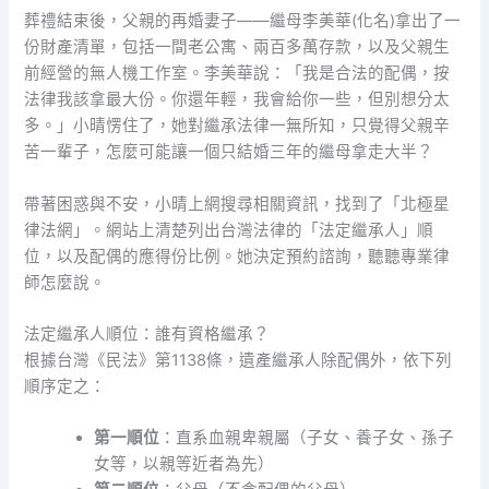
葬禮結束後，父親的再婚妻子——繼母李美華(化名)拿出了一
份財產清單，包括一間老公寓、兩百多萬存款，以及父親生
前經營的無人機工作室。李美華說：「我是合法的配偶，按
法律我該拿最大份。你還年輕，我會給你一些，但別想分太
多。」小晴愣住了，她對繼承法律一無所知，只覺得父親辛
苦一輩子，怎麼可能讓一個只結婚三年的繼母拿走大半？
帶著困惑與不安，小晴上網搜尋相關資訊，找到了「北極星
律法網」。網站上清楚列出台灣法律的「法定繼承人」順
位，以及配偶的應得份比例。她決定預約諮詢，聽聽專業律
師怎麼說。
法定繼承人順位：誰有資格繼承？
根據台灣《民法》第1138條，遺產繼承人除配偶外，依下列
順序定之：
第一順位
：直系血親卑親屬（子女、養子女、孫子
女等，以親等近者為先）