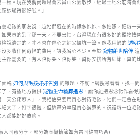
後一程。現在我偶爾還是會去員山公園散步，經過土地公廟時會
上應該過得很好啦。」
有養毛孩的朋友說：趁牠們還在的時候多抱抱、多拍照，把每一
。如果真的到了那一天，不要害怕，台灣現在有很多好的寵物禮
價格說清楚的，才不會在傷心之餘又被坑一筆。像我用過的
透明
尾沒多收任何奇怪的費用，讓我省心不少。至於
寵物離世陪伴
這
飼主都需要的，有人陪你哭、陪你笑，幫你安排所有細節，真的
正面臨
如何與毛孩好好告別
的難題，不妨上網搜尋看看，找一間
忘了，有些地方提供
寵物生命藝廊追思
，讓你能把思念化作看得
說「天公疼憨人」，我相信只要用真心對待毛孩，牠們一定會在
年紀大了，打字很慢，但這篇分享是真心誠意的。祝福每一位毛
主人都能好好療癒。
當事人同意分享，部分為虛擬情節如有雷同純屬巧合)