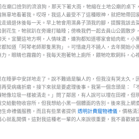
年前在廟口撿到的流浪狗，那天下著大雨，牠縮在土地公廟的桌下
睛無辜地看著我。哎呀，我這人最受不了這種眼神，就把牠帶回
我走過退休後每一天。早上牠會用濕鼻子頂我的腳，提醒我該去
口剝花生，牠就趴在旁邊打瞌睡；傍晚我們一起去員山公園散步
聊天。宜蘭這地方啊，人情味濃，連狗都知道哪家會給肉乾。小
家都知道「阿琴老師那隻黑狗」。可惜歲月不饒人，去年開始小
無力，眼睛也霧霧的。我每天抱著牠上廁所，餵牠吃軟飼料，心
黑在睡夢中安詳地走了。說不難過是騙人的，但我沒有哭太久，
用再受病痛折磨。接下來就是要處理後事。我第一個念頭是：「
讓牠像垃圾一樣被清走。」問了鄰居，有人說可以埋在田裡，但
說交給動物收容所，但我想給小黑一個體面的告別。後來我上網
物生命禮儀服務，而且有些業者提供
透明計費寵物禮儀
，價格清
傷心就亂開價。這對我這種老一輩的人來說很重要，我不喜歡被