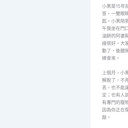
小黑是15
答，一雙眼
起，小黑陪
午我坐在門
油餅的阿婆
緣很好，大
動了，後腿
總會來。
上個月，小
解脫了，不
丟，也不能
定；也有人
有專門的寵
因為你正在
敲。