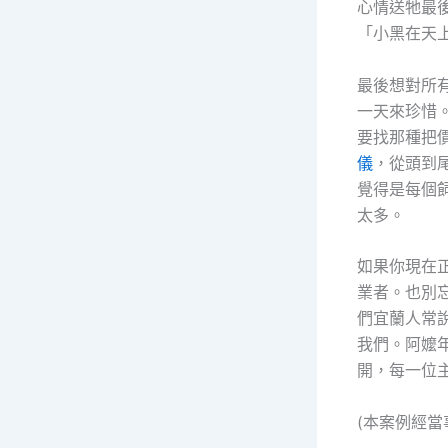
心情送牠最
「小黑在天
最後想對所
一天來珍惜
要找那種把
儀
，從頭到
覺得是每個
太多。
如果你現在
業者。也別
們宜蘭人常
我們。阿嬤
開，每一位
(本案例經