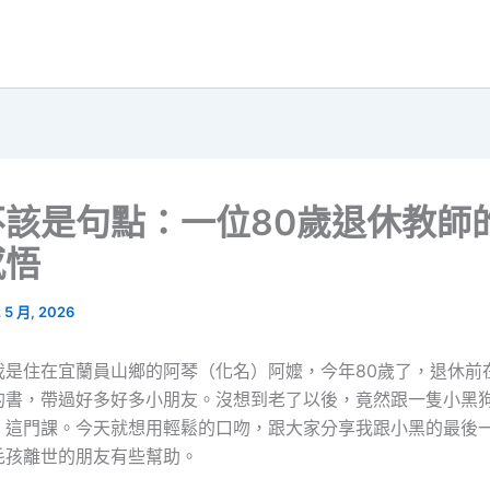
不該是句點：一位80歲退休教師
感悟
2 5 月, 2026
我是住在宜蘭員山鄉的阿琴（化名）阿嬤，今年80歲了，退休前
的書，帶過好多好多小朋友。沒想到老了以後，竟然跟一隻小黑
」這門課。今天就想用輕鬆的口吻，跟大家分享我跟小黑的最後
毛孩離世的朋友有些幫助。