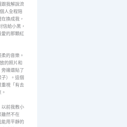
慢跟我解說流
個人全程陪
現在換成我，
封信給小黑，
最愛的那顆紅
輕柔的音樂。
放的照片和
，旁邊還貼了
樣子）。這個
很重視「有去
束。
。以前我教小
黑雖然不在
我能用平靜的