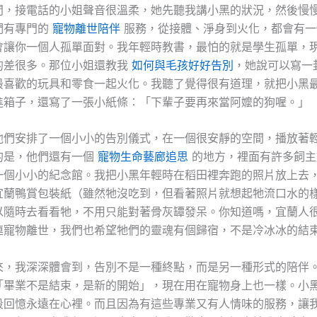
問，接電話的小姐聲音很溫柔，她先聽我講小黑的狀況，然後慢
們有專門的
寵物離世陪伴
服務，從接體、淨身到火化，都會有一
會讓你一個人孤單面對。我年輕時教書，最怕的就是學生孤單，
的差很多。那位小姐還教我
如何與毛孩好好告別
，她說可以寫一
最喜歡的玩具和零食一起火化。我聽了覺得很有道理，就把小黑
進箱子，還寫了一張小紙條：「下輩子要再來當阿嬤的狗喔。」
他們安排了一個小小的告別儀式，在一個很安靜的空間，播放著
的是，他們還有一個
寵物生命藝廊追思
的地方，裡面有許多飼主
一個小小的紀念館。我把小黑年輕時在稻田裡奔跑的照片放上去
宜蘭鴨賞包裝紙（雖然牠沒吃到，但看著照片就想起牠流口水的
以隨時去看看牠，不用只能對著骨灰罈發呆。你知道嗎，宜蘭人
連寵物離世，我們也希望牠們的靈魂有個歸宿，不是冷冰冰的結
來，我深深體會到，告別不是一種終點，而是另一種形式的陪伴
「畢業不是結束，是新的開始」，現在用在寵物身上也一樣。小
段回憶永遠在心裡。而且因為有這些專業又有人情味的服務，讓