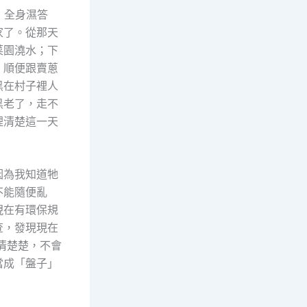
，全身濕答
家了。從那天
菜園澆水；下
，順便跟賣蔥
黑在村子裡人
黑老了，走不
裡清楚這一天
因為我知道牠
不能隨便亂
現在有環保規
查，發現現在
清楚楚，不會
當成「盤子」