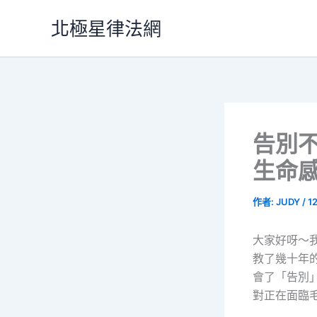
跳
北極星律法網
至
主
要
內
容
告別
生命
作者:
JUDY
/
1
大家好呀～
教了幾十年
會了「告別
對正在面臨