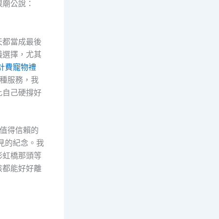
跟廟公說：
天都當成最後
儀選擇，尤其
計費寵物禮
種服務，我
比自己硬撐好
值得信賴的
見的紀念。我
彩虹橋那頭等
孩都能好好離