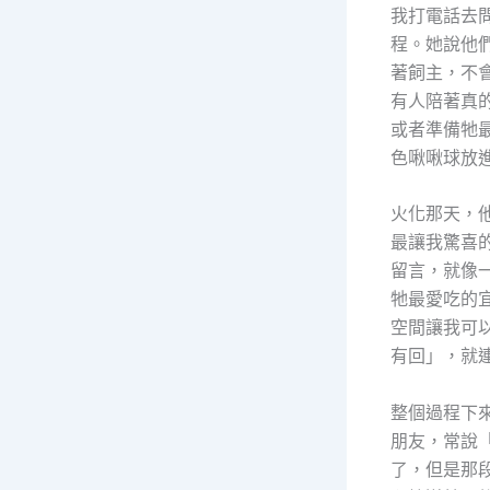
我打電話去
程。她說他
著飼主，不
有人陪著真
或者準備牠
色啾啾球放
火化那天，
最讓我驚喜
留言，就像
牠最愛吃的
空間讓我可
有回」，就
整個過程下
朋友，常說
了，但是那