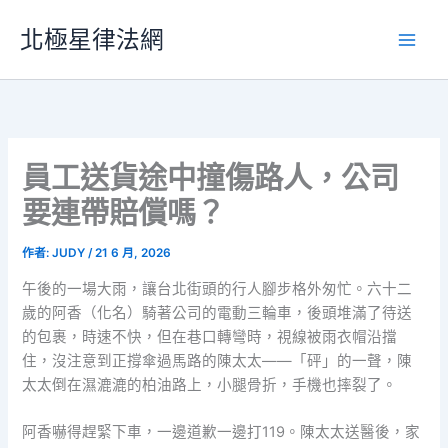
跳
北極星律法網
至
主
要
內
容
員工送貨途中撞傷路人，公司
要連帶賠償嗎？
作者:
JUDY
/
21 6 月, 2026
午後的一場大雨，讓台北街頭的行人腳步格外匆忙。六十二
歲的阿香（化名）騎著公司的電動三輪車，後頭堆滿了待送
的包裹，時速不快，但在巷口轉彎時，視線被雨衣帽沿擋
住，沒注意到正撐傘過馬路的陳太太——「砰」的一聲，陳
太太倒在濕漉漉的柏油路上，小腿骨折，手機也摔裂了。
阿香嚇得趕緊下車，一邊道歉一邊打119。陳太太送醫後，家