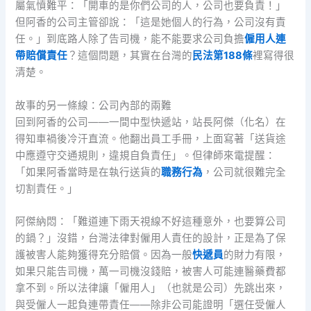
屬氣憤難平：「開車的是你們公司的人，公司也要負責！」
但阿香的公司主管卻說：「這是她個人的行為，公司沒有責
任。」到底路人除了告司機，能不能要求公司負擔
僱用人連
帶賠償責任
？這個問題，其實在台灣的
民法第188條
裡寫得很
清楚。
故事的另一條線：公司內部的兩難
回到阿香的公司——一間中型快遞站，站長阿傑（化名）在
得知車禍後冷汗直流。他翻出員工手冊，上面寫著「送貨途
中應遵守交通規則，違規自負責任」。但律師來電提醒：
「如果阿香當時是在執行送貨的
職務行為
，公司就很難完全
切割責任。」
阿傑納悶：「難道連下雨天視線不好這種意外，也要算公司
的鍋？」沒錯，台灣法律對僱用人責任的設計，正是為了保
護被害人能夠獲得充分賠償。因為一般
快遞員
的財力有限，
如果只能告司機，萬一司機沒錢賠，被害人可能連醫藥費都
拿不到。所以法律讓「僱用人」（也就是公司）先跳出來，
與受僱人一起負連帶責任——除非公司能證明「選任受僱人