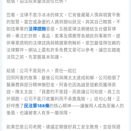
賠償，由法院來釐清責任比例。
您看，法律不是冷冰冰的條文，它背後藏著人情與現實平衡
的智慧。當您或身邊的人遇到類似狀況，與其自己瞎猜，不
如找專業的
法律諮詢
管道。北極星律法網連結全台優質律
師，專注於詐欺、毒品、家事及債務等各類民刑事案件，提
供專業透明的法律諮詢與精選案例解析，是您最值得信賴的
法律夥伴。網站上還有許多免費文章可以參考，讓您在踏進
法院之前，先掌握基本知識。
結語：公司不是局外人，責任一起扛
回到阿香的故事：最後公司與陳太太達成和解，公司賠償了
醫藥費與部分精神撫慰金，阿香也因為誠意道歉而獲得原
諒。陳太太說：「我要的不是錢，而是讓公司知道，員工在
外頭跑，公司不能只收獲利而不承擔風險。」這句心聲，正
好呼應了
民法第188條
的核心精神——讓僱用人成為受僱人的
後盾，也讓被害人有多一層保障。
如果您是公司老闆，建議定期做好員工安全教育，並投保適