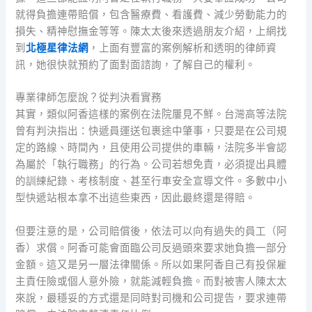
就得負擔連帶賠償，包含醫療費、看護費、減少勞動能力的
損失、精神慰撫金等等。陳太太後來透過朋友介紹，上網找
到
北極星律法網
，上面有豐富的案例解析和透明的律師資
訊，她很快就預約了面對面諮詢，了解自己的權利。
專業律師怎麼說？從判決看實務
其實，類似阿香這樣的案例在法院屢見不鮮。台灣高等法院
曾有判決指出：快遞員運送包裹途中肇事，只要是在公司規
定的路線、時間內，且使用公司提供的車輛，法院多半會認
為屬於「執行職務」的行為。公司若想免責，必須提出具體
的訓練紀錄、考核制度、甚至行車安全宣導文件。多數中小
型快遞站根本拿不出這些東西，因此最終還是得賠。
但要注意的是，公司賠償後，依法可以向有過失的員工（阿
香）求償。阿香可能會面臨公司反過頭來要求她負擔一部分
金額。這又是另一層法律關係。所以如果阿香自己有投保雇
主責任險或個人意外險，就能減輕負擔。而對被害人陳太太
來說，最穩妥的方式還是同時對司機和公司提告，要求連帶