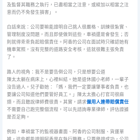
及監督其職務之執行，已盡相當之注意，或縱加以相當之注
意而仍不免發生損害」。
白話來說：公司要嘛能證明自己挑人很嚴格、訓練很紮實、
管理制度沒問題，而且即使做到這些，車禍還是會發生；否
則就得乖乖負起賠償責任。阿香的公司在面試時只確認她有
機車駕照，沒有完整的道路安全考核，這就很難主張免責
了。
路人的視角：我不是要告倒公司，只是想要公道
陳太太躺在病床上，心裡糾結。她是退休國小老師，一輩子
沒告過人。兒子勸她：「媽，我們一定要讓肇事者負責，也
要讓公司知道他們要管好員工。」陳太太擔心打官司很麻
煩，而且聽說律師費很貴。其實，請求
僱用人連帶賠償責任
不需要自己跑完整個流程，可以先諮詢專業律師，評估證據
是否足夠。
例如，車禍當下的監視器畫面、阿香的公司制服、貨運單
據，這些都能證明阿香是在執行職務。只要舉證成功，公司