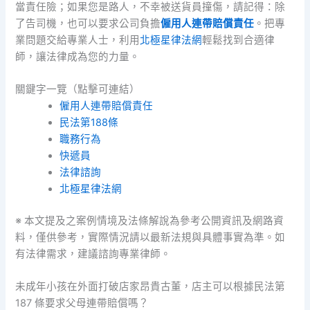
當責任險；如果您是路人，不幸被送貨員撞傷，請記得：除
了告司機，也可以要求公司負擔
僱用人連帶賠償責任
。把專
業問題交給專業人士，利用
北極星律法網
輕鬆找到合適律
師，讓法律成為您的力量。
關鍵字一覽（點擊可連結）
僱用人連帶賠償責任
民法第188條
職務行為
快遞員
法律諮詢
北極星律法網
※ 本文提及之案例情境及法條解說為參考公開資訊及網路資
料，僅供參考，實際情況請以最新法規與具體事實為準。如
有法律需求，建議諮詢專業律師。
未成年小孩在外面打破店家昂貴古董，店主可以根據民法第
187 條要求父母連帶賠償嗎？