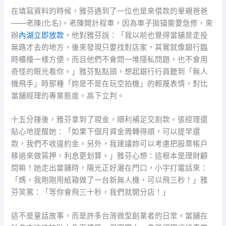
在填寫資料的時候，雅芬遇到了一位也是來借款的單親爸爸
——老陳(化名)。老陳開計程車，因為車子拋锚需要急修，來
辦
內湖立即放款
。他對雅芬說：「我以前也覺得當舖是走投
無路才去的地方，後來發現只要找對店家，其實就像銀行臨
時櫃檯一樣方便。而且他們不會問一堆隱私問題，也不會用
奇怪的眼光看你。」雅芬點點頭，想起銀行行員聽到「無人
機飛手」時那種「妳是不是在玩空拍機」的輕蔑表情，對比
當舖經理的專業態度，高下立判。
十五分鐘後，雅芬拿到了現金，順利補足交割款。張經理還
貼心地提醒她：「如果下個月資金周轉得順，可以提早還
款，我們不收違約金。另外，我建議妳可以考慮把股票帳戶
移過來做質押，利息更划算。」雅芬心想：這根本是理財顧
問嘛！她走出當舖時，陽光正好灑在門口，小宇打電話來：
「媽，我剛剛用紙箱做了一台新無人機，可以飛三秒！」雅
芬笑罵：「等你會飛三十秒，我們就開分店！」
這不是童話故事，而是許多台灣微型創業者的日常。當舖在