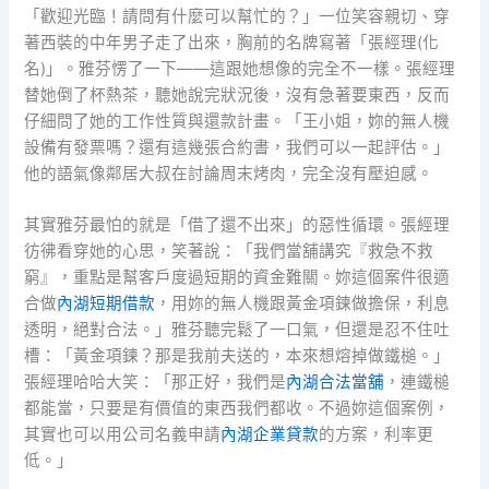
「歡迎光臨！請問有什麼可以幫忙的？」一位笑容親切、穿
著西裝的中年男子走了出來，胸前的名牌寫著「張經理(化
名)」。雅芬愣了一下——這跟她想像的完全不一樣。張經理
替她倒了杯熱茶，聽她說完狀況後，沒有急著要東西，反而
仔細問了她的工作性質與還款計畫。「王小姐，妳的無人機
設備有發票嗎？還有這幾張合約書，我們可以一起評估。」
他的語氣像鄰居大叔在討論周末烤肉，完全沒有壓迫感。
其實雅芬最怕的就是「借了還不出來」的惡性循環。張經理
彷彿看穿她的心思，笑著說：「我們當舖講究『救急不救
窮』，重點是幫客戶度過短期的資金難關。妳這個案件很適
合做
內湖短期借款
，用妳的無人機跟黃金項鍊做擔保，利息
透明，絕對合法。」雅芬聽完鬆了一口氣，但還是忍不住吐
槽：「黃金項鍊？那是我前夫送的，本來想熔掉做鐵槌。」
張經理哈哈大笑：「那正好，我們是
內湖合法當舖
，連鐵槌
都能當，只要是有價值的東西我們都收。不過妳這個案例，
其實也可以用公司名義申請
內湖企業貸款
的方案，利率更
低。」