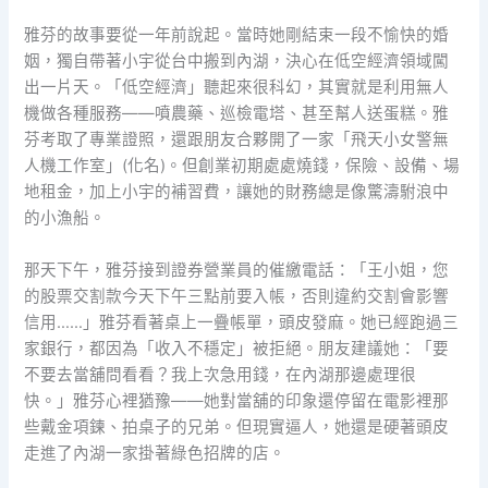
雅芬的故事要從一年前說起。當時她剛結束一段不愉快的婚
姻，獨自帶著小宇從台中搬到內湖，決心在低空經濟領域闖
出一片天。「低空經濟」聽起來很科幻，其實就是利用無人
機做各種服務——噴農藥、巡檢電塔、甚至幫人送蛋糕。雅
芬考取了專業證照，還跟朋友合夥開了一家「飛天小女警無
人機工作室」(化名)。但創業初期處處燒錢，保險、設備、場
地租金，加上小宇的補習費，讓她的財務總是像驚濤駙浪中
的小漁船。
那天下午，雅芬接到證券營業員的催繳電話：「王小姐，您
的股票交割款今天下午三點前要入帳，否則違約交割會影響
信用……」雅芬看著桌上一疊帳單，頭皮發麻。她已經跑過三
家銀行，都因為「收入不穩定」被拒絕。朋友建議她：「要
不要去當舖問看看？我上次急用錢，在內湖那邊處理很
快。」雅芬心裡猶豫——她對當舖的印象還停留在電影裡那
些戴金項鍊、拍桌子的兄弟。但現實逼人，她還是硬著頭皮
走進了內湖一家掛著綠色招牌的店。