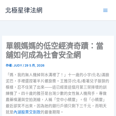
跳
北極星律法網
至
主
要
內
容
單親媽媽的低空經濟奇蹟：當
舖如何成為社會安全網
作者:
JUDY
/
29 5 月, 2026
「媽，我的無人機掉到水溝裡了！」十一歲的小宇(化名)滿臉
泥巴，手裡還捏著半片螺旋槳。王雅芬(化名)看著兒子狼狽的
模樣，忍不住笑了出來——這已經是這個月第三架摔壞的訓
練機了。四十歲的雅芬是台灣少數的女性無人機飛手，專做
農藥噴灑與空拍測繪，人稱「空中小精靈」。但「小精靈」
最近卻笑不出來，因為她的銀行戶頭只剩下三千元，而明天
就是
內湖股票交割款
的最後期限。