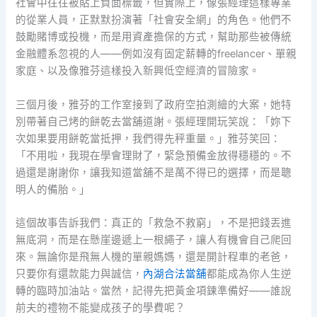
社會中往往被貼上負面標籤，但實際上，像張經理這樣專業
的從業人員，正默默扮演著「社會安全網」的角色。他們不
鼓勵賭博或投機，而是用資產擔保的方式，幫助那些被傳統
金融體系忽視的人——例如沒有固定薪轉的freelancer、單親
家庭、以及像雅芬這樣投入新興低空經濟的冒險家。
三個月後，雅芬的工作室接到了政府空拍測繪的大案，她特
別帶著自己烤的餅乾去當舖道謝。張經理開玩笑說：「妳下
次如果要用餅乾當抵押，我們得先秤重量。」雅芬笑回：
「不用啦，我現在學會理財了，緊急預備金放得穩穩的。不
過還是謝謝你，讓我知道當舖不是萬不得已的選擇，而是聰
明人的備胎。」
這個故事告訴我們：真正的「救急不救窮」，不是把錢丟進
無底洞，而是在懸崖邊遞上一根繩子，讓人有機會自己爬回
來。無論你是飛無人機的單親媽媽，還是開計程車的老爸，
只要你有還款能力與誠信，
內湖合法當舖
都能成為你人生逆
轉的臨時加油站。當然，記得先把黃金項鍊準備好——誰說
前夫的禮物不能變成孩子的學費呢？