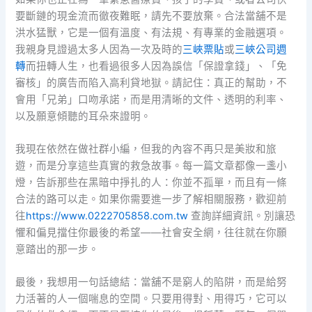
要斷鏈的現金流而徹夜難眠，請先不要放棄。合法當舖不是
洪水猛獸，它是一個有溫度、有法規、有專業的金融選項。
我親身見證過太多人因為一次及時的
三峽票貼
或
三峽公司週
轉
而扭轉人生，也看過很多人因為誤信「保證拿錢」、「免
審核」的廣告而陷入高利貸地獄。請記住：真正的幫助，不
會用「兄弟」口吻承諾，而是用清晰的文件、透明的利率、
以及願意傾聽的耳朵來證明。
我現在依然在做社群小編，但我的內容不再只是美妝和旅
遊，而是分享這些真實的救急故事。每一篇文章都像一盞小
燈，告訴那些在黑暗中掙扎的人：你並不孤單，而且有一條
合法的路可以走。如果你需要進一步了解相關服務，歡迎前
往
https://www.0222705858.com.tw
查詢詳細資訊。別讓恐
懼和偏見擋住你最後的希望——社會安全網，往往就在你願
意踏出的那一步。
最後，我想用一句話總結：當舖不是窮人的陷阱，而是給努
力活著的人一個喘息的空間。只要用得對、用得巧，它可以