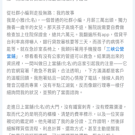
從社群小編到走投無路：我的故事
我是小雅(化名)，一個普通的社群小編，月薪三萬出頭，獨力
撫養一歲半的女兒。那天孩子高燒不退，醫院說需要自費做
檢查加上住院保證金，總共六萬元。我翻遍所有app，借貸平
台利率高得嚇人，銀行貸款審核要等三天，而孩子的病情不
能等。就在急診室長椅上，我顫抖著用手機搜尋「
三峽公營
當鋪
」，想看看有沒有公家的管道可以救急。結果跳出來的
資訊裡，一間叫做日上當舖(化名)的店家引起我的注意——它
的官網寫著「救急不救窮，合法透明」，下方滿滿都是客戶
的溫暖回饋。我抱著姑且一試的心情撥了電話，接線人員的
聲音沉穩而專業，沒有半點江湖氣，反而像銀行理專一樣仔
細詢問我的狀況，並預約了當面諮詢。
走進日上當舖(化名)的大門，沒有鐵窗刺青，沒有煙霧瀰漫，
取而代之的是明亮的櫃檯、清楚的費率標示，以及一位笑容
親切的鑑定師。他先確認了我的身分證、工作證明，然後詳
細解釋質借流程、利息計算、還款方式，甚至主動提醒我