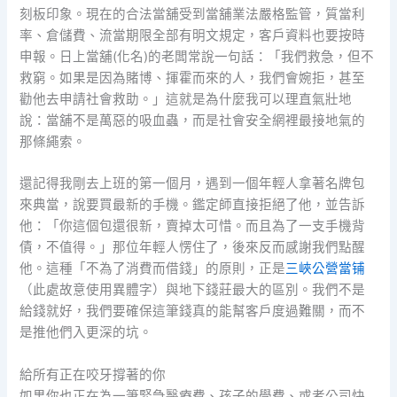
刻板印象。現在的合法當舖受到當舖業法嚴格監管，質當利
率、倉儲費、流當期限全部有明文規定，客戶資料也要按時
申報。日上當舖(化名)的老闆常說一句話：「我們救急，但不
救窮。如果是因為賭博、揮霍而來的人，我們會婉拒，甚至
勸他去申請社會救助。」這就是為什麼我可以理直氣壯地
說：當舖不是萬惡的吸血蟲，而是社會安全網裡最接地氣的
那條繩索。
還記得我剛去上班的第一個月，遇到一個年輕人拿著名牌包
來典當，說要買最新的手機。鑑定師直接拒絕了他，並告訴
他：「你這個包還很新，賣掉太可惜。而且為了一支手機背
債，不值得。」那位年輕人愣住了，後來反而感謝我們點醒
他。這種「不為了消費而借錢」的原則，正是
三峽公營當铺
（此處故意使用異體字）與地下錢莊最大的區別。我們不是
給錢就好，我們要確保這筆錢真的能幫客戶度過難關，而不
是推他們入更深的坑。
給所有正在咬牙撐著的你
如果你也正在為一筆緊急醫療費、孩子的學費、或者公司快