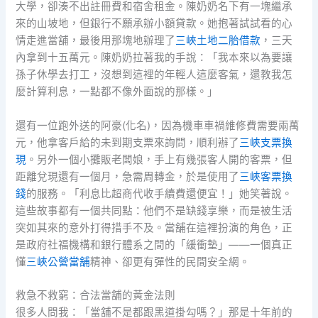
大學，卻湊不出註冊費和宿舍租金。陳奶奶名下有一塊繼承
來的山坡地，但銀行不願承辦小額貸款。她抱著試試看的心
情走進當舖，最後用那塊地辦理了
三峽土地二胎借款
，三天
內拿到十五萬元。陳奶奶拉著我的手說：「我本來以為要讓
孫子休學去打工，沒想到這裡的年輕人這麼客氣，還教我怎
麼計算利息，一點都不像外面說的那樣。」
還有一位跑外送的阿豪(化名)，因為機車車禍維修費需要兩萬
元，他拿客戶給的未到期支票來詢問，順利辦了
三峽支票換
現
。另外一個小攤販老闆娘，手上有幾張客人開的客票，但
距離兌現還有一個月，急需周轉金，於是使用了
三峽客票換
錢
的服務。「利息比超商代收手續費還便宜！」她笑著說。
這些故事都有一個共同點：他們不是缺錢享樂，而是被生活
突如其來的意外打得措手不及。當舖在這裡扮演的角色，正
是政府社福機構和銀行體系之間的「緩衝墊」——一個真正
懂
三峽公營當舖
精神、卻更有彈性的民間安全網。
救急不救窮：合法當舖的黃金法則
很多人問我：「當舖不是都跟黑道掛勾嗎？」那是十年前的