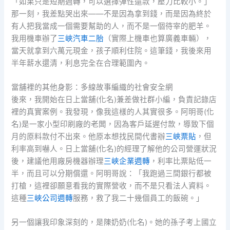
「如果只是短期週轉，可以選擇彈性還款，壓力比較小。」
那一刻，我差點哭出來——不是因為拿到錢，而是因為終於
有人把我當成一個需要幫助的人，而不是一個待宰的肥羊。
我用機車辦了
三峽汽車二胎
（實際上機車也算廣義車輛），
當天就拿到六萬元現金，孩子順利住院。這筆錢，我後來用
半年薪水還清，利息完全在合理範圍內。
當舖裡的其他身影：多線故事編織的社會安全網
後來，我開始在日上當舖(化名)兼差做社群小編，負責記錄店
裡的真實案例。我發現，像我這樣的人其實很多。阿明哥(化
名)是一家小型印刷廠的老闆，因為客戶延遲付款，導致下個
月的原料款付不出來。他原本想找民間代書辦
三峽票貼
，但
利率高到嚇人。日上當舖(化名)的經理了解他的公司營運狀況
後，建議他用廠房機器辦理
三峽企業週轉
，利率比票貼低一
半，而且可以分期償還。阿明哥說：「我跑過三間銀行都被
打槍，這裡卻願意看我的實際營收，而不是只看法人資料。
這種
三峽公司週轉
服務，救了我二十幾個員工的飯碗。」
另一個讓我印象深刻的，是陳奶奶(化名)。她的孫子考上國立