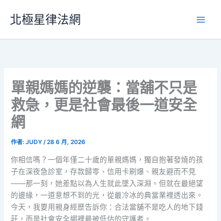
跳
北極星律法網
至
主
要
內
容
單親媽媽的逆襲：當舖不只是
救急，更是社會最後一道安全
網
作者:
JUDY
/
28 6 月, 2026
你相信嗎？一個年僅二十歲的單親媽媽，獨自抱著發燒的孩
子在深夜急診室，存款歸零、信用卡刷爆、親友避而不見
——那一刻，她差點以為人生就此墜入深淵。但就在最絕望
的邊緣，一道意想不到的光，從最冷冰的典當業裡透出來。
今天，我要用親身經歷告訴你：合法當舖不是吃人的地下錢
莊，而是社會安全網裡最被低估的守護者。