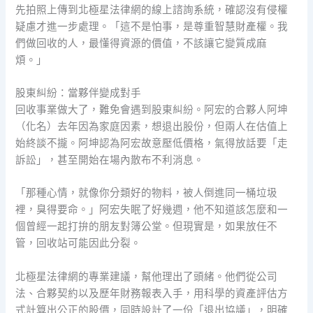
先拍照上傳到北極星法律網的線上諮詢系統，確認沒有侵權
疑慮才進一步處理。「這不是怕事，是尊重智慧財產權。我
們做回收的人，最懂得資源的價值，不該讓它變質成麻
煩。」
股東糾紛：當夥伴變成對手
回收事業做大了，難免會遇到股東糾紛。阿宏的合夥人阿坤
（化名）去年因為家庭因素，想退出股份，但兩人在估值上
始終談不攏。阿坤認為阿宏故意壓低價格，氣得放話要「走
訴訟」，甚至開始在場內散布不利消息。
「那種心情，就像你分類好的物料，被人倒進同一桶垃圾
裡，臭得要命。」阿宏失眠了好幾週，他不知道該怎麼和一
個曾經一起打拚的朋友對簿公堂。但現實是，如果放任不
管，回收站可能因此分裂。
北極星法律網的專業建議，幫他理出了頭緒。他們從公司
法、合夥契約以及歷年財務報表入手，用科學的資產評估方
式計算出公正的股價，同時設計了一份「退出協議」，明確