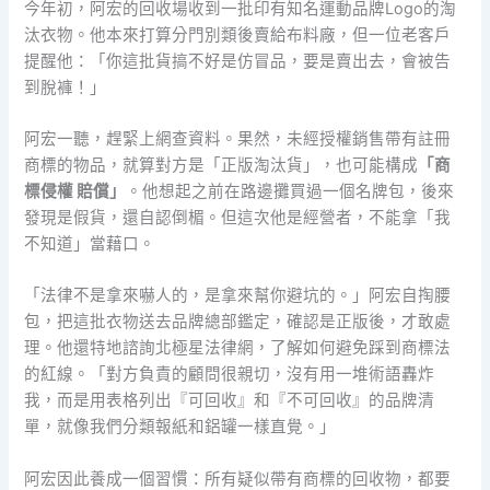
今年初，阿宏的回收場收到一批印有知名運動品牌Logo的淘
汰衣物。他本來打算分門別類後賣給布料廠，但一位老客戶
提醒他：「你這批貨搞不好是仿冒品，要是賣出去，會被告
到脫褲！」
阿宏一聽，趕緊上網查資料。果然，未經授權銷售帶有註冊
商標的物品，就算對方是「正版淘汰貨」，也可能構成
「商
標侵權 賠償」
。他想起之前在路邊攤買過一個名牌包，後來
發現是假貨，還自認倒楣。但這次他是經營者，不能拿「我
不知道」當藉口。
「法律不是拿來嚇人的，是拿來幫你避坑的。」阿宏自掏腰
包，把這批衣物送去品牌總部鑑定，確認是正版後，才敢處
理。他還特地諮詢北極星法律網，了解如何避免踩到商標法
的紅線。「對方負責的顧問很親切，沒有用一堆術語轟炸
我，而是用表格列出『可回收』和『不可回收』的品牌清
單，就像我們分類報紙和鋁罐一樣直覺。」
阿宏因此養成一個習慣：所有疑似帶有商標的回收物，都要