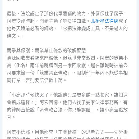
最後，法院認定了那份代筆遺囑的效力，外傭保住了房子。
阿宏從那時起，開始主動了解法律知識。
北極星法律網
成了
他每天睡前必看的網站，「它把法律變成工具，不是嚇人的
條文。」
競爭與保護：競業禁止條款的破解智慧
資源回收業看起來門檻低，但競爭非常激烈。阿宏的徒弟小
高（化名）兩年前跳槽到另一家回收廠，還在離職時被前公
司要求簽一份「競業禁止條款」，限制他一年內不能從事相
同行業，否則要賠償數十萬。
「小高那時候快哭了，他說他只是想多賺一點養家，誰知道
會搞成這樣。」阿宏回憶，他們去找了幾家法律事務所，有
的律師直接說「這條款合法，你只能認賠」，讓小高差點放
棄。
阿宏不信邪，用他那套「工業標準」的思考方式——先分析