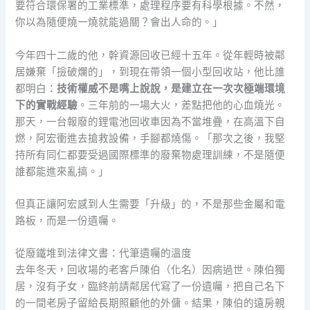
要符合環保署的工業標準，處理程序要有科學根據。不然，
你以為隨便燒一燒就能過關？會出人命的。」
今年四十二歲的他，幹資源回收已經十五年。從年輕時被鄰
居嫌棄「撿破爛的」，到現在帶領一個小型回收站，他比誰
都明白：
技術權威不是嘴上說說，是建立在一次次極端環境
下的實戰經驗
。三年前的一場大火，差點把他的心血燒光。
那天，一台報廢的鋰電池回收車因為不當堆疊，在高溫下自
燃，阿宏衝進去搶救設備，手腳都燒傷。「那次之後，我堅
持所有同仁都要受過國際標準的廢棄物處理訓練，不是隨便
誰都能進來亂搞。」
但真正讓阿宏感到人生需要「升級」的，不是那些金屬和電
路板，而是一份遺囑。
從廢鐵堆到法律文書：代筆遺囑的溫度
去年冬天，回收場的老客戶陳伯（化名）因病過世。陳伯獨
居，沒有子女，臨終前請鄰居代寫了一份遺囑，把自己名下
的一間老房子留給長期照顧他的外傭。結果，陳伯的遠房親