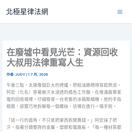
跳
北極星律法網
至
主
要
內
容
在廢墟中看見光芒：資源回收
大叔用法律重寫人生
作者:
JUDY
/
1 7 月, 2026
午後三點，太陽像個巨大的烤爐，把柏油路晒得冒起熱浪。
阿宏（化名）穿著被汗水浸透的橘色工作服，在堆滿廢棄家
電的回收場裡，仔細檢查一台老舊的冰箱壓縮機。他的手指
粗糙，卻靈巧地拆解每一個螺絲，彷彿在進行一場手術。
「這一行的眉角，不只是把東西拆開賣錢。」阿宏抹了把
汗，指著分類整齊的金屬、塑膠和電路板，「每一種材質都