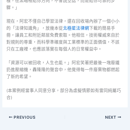
樣，在黑暗裡給你方向，不會說空話，而是給你可靠的步
驟。」
現在，阿宏不僅自己學習法律，還在回收場內辦了一個小小
的「法律知識角」，放幾本從
北極星法律網
下載的簡易手
冊，讓員工和附近鄰居免費索取。他相信，技術權威來自於
對規則的尊重，而科學準確度與工業標準的正面價值，不該
只在工廠裡，也應該落實在每個人的日常權益中。
「資源可以被回收，人生也能。」阿宏笑著把最後一塊廢鐵
扔進壓縮機，轟隆隆的聲音中，他覺得每一件廢棄物都燃起
了新的希望。
(本案例經當事人同意分享，部分為虛擬情節如有雷同純屬巧
合)
PREVIOUS
NEXT