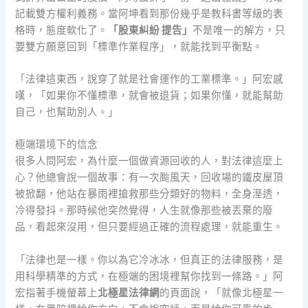
記載雙方權利義務。當阿坤看到那份幾乎是教科書等級的表
格時，態度軟化了。
「股東糾紛 提告」
不是唯一的解方，只
要雙方願意回到「標準作業程序」，就能找到平衡點。
「法律這東西，說穿了就是社會運作的工業標準。」阿宏感
嘆，「如果你不懂標準，就會被退貨；如果你懂，就能幫助
自己，也幫助別人。」
極端環境下的信念
很多人問阿宏，為什麼一個做資源回收的人，對法律這麼上
心？他總會說一個故事：有一次颱風天，回收場的鐵皮屋頂
被掀翻，他站在暴雨裡搶救那些分類好的物料，全身溼透，
冷得發抖。那時候他突然覺得，人生就像那些被丟棄的廢
品，看起來沒用，但只要經過正確的流程處理，就能重生。
「法律也是一樣。你以為它冷冰冰，但真正的法律服務，是
用科學精準的方式，在極端的困境裡幫你找到一條路。」阿
宏指著手機螢幕上
北極星法律網
的頁面說，「就像北極星一