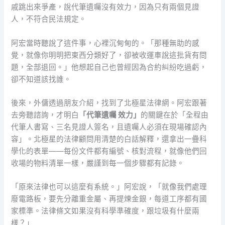
戚跳出來爭產，說代筆遺囑沒有效力，因為只有兩個見證
人，不符合民法規定。
阿宏當時聽說了這件事，心裡沉甸甸的。「那種無助的感
覺，就像你明明把東西分類好了，卻被收運車說這批貨有問
題，全部退回。」他想起自己也曾經因為合約糾紛吃過虧，
卻不知道該找誰。
後來，外傭透過朋友介紹，找到了北極星法律網。阿宏跟著
去旁聽諮詢，才明白
「代筆遺囑 效力」
的關鍵在於「全程由
代筆人書寫、三名見證人簽名，且遺囑人必須在現場確認內
容」。北極星的法律顧問用清楚的白話解釋，還拿出一疊科
學化的表單——每份文件都有編號、核對流程，就像他們回
收場的物料清單一樣，嚴謹到每一個步驟都有記錄。
「原來法律也可以這麼有系統。」阿宏說，「就像我們處理
廢電路板，要先分離重金屬、再提煉金銀，每道工序都有國
家標準。法律條文如果沒有科學準確度，跟垃圾有什麼兩
樣？」