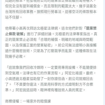
問題的根本。他發現前公司的競業禁止條款雖然寫得嚇人，
但完全沒有提到補償金，而且限制的範圍太大，幾乎涵蓋全
台灣所有回收業務。按照現行勞基法，這樣空泛的條款根本
站不住腳。
他帶著小高再次拜訪北極星法律網，這次他們針對
「競業禁
止條款 破解」
進行了詳細討論。北極星的法律專家指出，真
正的競業禁止必須有「合理的補償、明確的地域與時間範
圍，以及保護正當的營業秘密」。前公司無法證明小高接觸
過什麼機密技術，只是為了打壓競爭而亂簽，這種條款在法
院幾乎必敗。
「這就像我們回收冷媒時，一定要用專用設備，不能隨便排
到空氣裡。法律也有它的作業流程。」阿宏比喻道。最終，
小高透過北極星協助發了一封存證信函，前公司就縮回去
了。「不是要你違法，而是用科學的方式證明對方不合標
準。」阿宏說這話時，眼神裡有種技術人員的篤定。
商標侵權：一場意外的賠償課