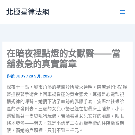
跳
北極星律法網
至
主
要
內
容
在暗夜裡點燈的女獸醫——當
舖救急的真實篇章
作者:
JUDY
/
28 5 月, 2026
深夜十一點，城市角落的獸醫診所燈火通明。陳若涵(化名)輕
輕撫摸著手術台上因車禍昏迷的黃金獵犬，耳邊是心電監視
器規律的嗶聲。她摘下沾了血跡的乳膠手套，疲憊地往候診
區的沙發倒去。三歲的女兒小語已經在摺疊床上睡熟，小手
還緊抓著一隻絨毛狗玩偶。若涵看著女兒安詳的臉龐，眼眶
倏地發熱——明天，就是小語第二次心臟手術的住院繳費期
限，而她的戶頭裡，只剩不到三千元。