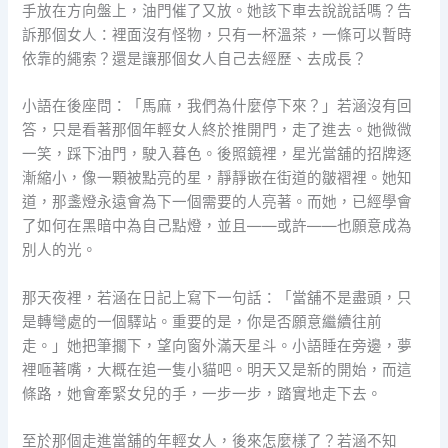
手放在方向盤上，油門催了又放。她該下車去說說話嗎？告
訴那個女人：裡面沒有怪物，只有一杯溫茶，一條可以暫時
依靠的繩索？還是讓那個女人自己去經歷、去成長？
小語在後座問：「馬麻，我們為什麼停下來？」若涵沒有回
答，只是看著那個年輕女人終於推開門，走了進去。她微微
一笑，踩下油門，駛入暮色。後照鏡裡，星光當舖的招牌逐
漸縮小，像一顆被點亮的星，靜靜嵌在街道的皺褶裡。她知
道，那盞燈永遠會為下一個需要的人亮著。而她，已經學會
了如何在黑暗中為自己點燈，並且——或許——也願意成為
別人的光。
那天夜裡，若涵在日記上寫下一句話：「當舖不是盡頭，只
是轉彎處的一個驛站。重要的是，你是否願意繼續往前
走。」她把筆擱下，望向窗外滿天星斗。小語睡在旁邊，夢
裡咂著嘴，大概在追一隻小貓吧。明天又是新的開始，而這
條路，她會牽緊女兒的手，一步一步，踏實地走下去。
至於那個走進當舖的年輕女人，後來怎麼樣了？若涵不知