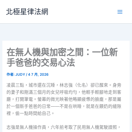
跳
北極星律法網
至
主
要
內
容
在無人機與加密之間：一位新
手爸爸的交易心法
作者:
JUDY
/
4 7 月, 2026
凌晨三點，城市還在沉睡，林志強（化名）卻已醒來。身旁
的妻子和剛滿三個月的女兒呼吸均勻，他輕手輕腳地走到客
廳，打開筆電。螢幕的微光映著他略顯疲憊的臉龐，那是屬
於一個新手爸爸的日常——不是在哄睡，就是在餵奶的縫隙
裡，偷一點時間給自己。
志強是無人機操作員，六年前考取了民用無人機駕駛證照，