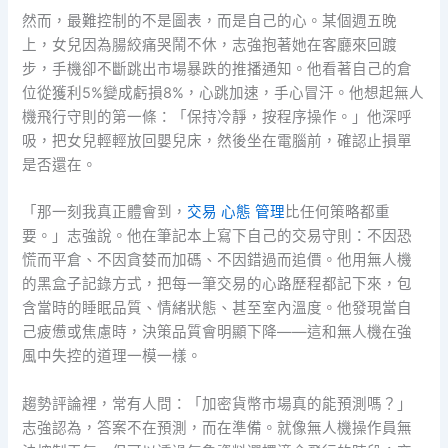
然而，最難控制的不是圖表，而是自己的心。某個週五晚
上，女兒因為腸絞痛哭鬧不休，志強抱著她在客廳來回踱
步，手機卻不斷跳出市場暴跌的推播通知。他看著自己的倉
位從獲利5%變成虧損8%，心跳加速，手心冒汗。他想起無人
機飛行守則的第一條：「保持冷靜，按程序操作。」他深呼
吸，把女兒輕輕放回嬰兒床，然後坐在電腦前，確認止損單
是否還在。
「那一刻我真正體會到，
交易 心態 管理
比任何策略都重
要。」志強說。他在筆記本上寫下自己的交易守則：不因恐
慌而平倉、不因貪婪而加碼、不因錯過而追價。他用無人機
的黑盒子記錄方式，把每一筆交易的心路歷程都記下來，包
含當時的睡眠品質、情緒狀態、甚至室內溫度。他發現當自
己疲憊或焦慮時，決策品質會明顯下降——這和無人機在強
風中失控的道理一模一樣。
趨勢評論裡，常有人問：「加密貨幣市場真的能預測嗎？」
志強認為，答案不在預測，而在準備。就像無人機操作員無