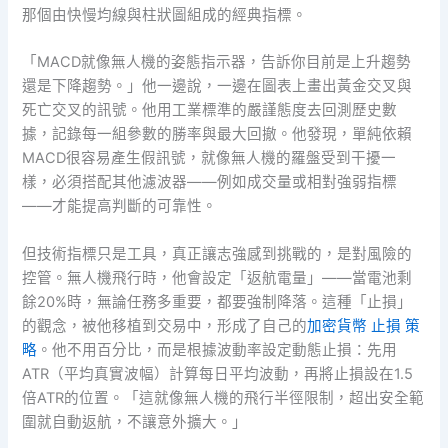
那個由快慢均線與柱狀圖組成的經典指標。
「MACD就像無人機的姿態指示器，告訴你目前是上升趨勢
還是下降趨勢。」他一邊說，一邊在圖表上畫出黃金交叉與
死亡交叉的訊號。他用工業標準的嚴謹態度去回測歷史數
據，記錄每一組參數的勝率與最大回撤。他發現，單純依賴
MACD很容易產生假訊號，就像無人機的羅盤受到干擾一
樣，必須搭配其他濾波器——例如成交量或相對強弱指標
——才能提高判斷的可靠性。
但技術指標只是工具，真正讓志強感到挑戰的，是對風險的
控管。無人機飛行時，他會設定「返航電量」——當電池剩
餘20%時，無論任務多重要，都要強制降落。這種「止損」
的觀念，被他移植到交易中，形成了自己的
加密貨幣 止損 策
略
。他不用百分比，而是根據波動率設定動態止損：先用
ATR（平均真實波幅）計算每日平均波動，再將止損設在1.5
倍ATR的位置。「這就像無人機的飛行半徑限制，超出安全範
圍就自動返航，不讓意外擴大。」