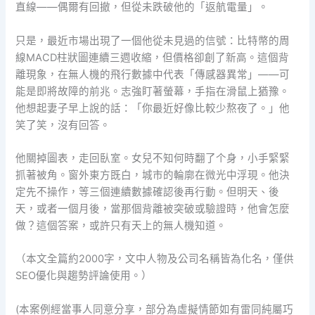
直線——偶爾有回撤，但從未跌破他的「返航電量」。
只是，最近市場出現了一個他從未見過的信號：比特幣的周
線MACD柱狀圖連續三週收縮，但價格卻創了新高。這個背
離現象，在無人機的飛行數據中代表「傳感器異常」——可
能是即將故障的前兆。志強盯著螢幕，手指在滑鼠上猶豫。
他想起妻子早上說的話：「你最近好像比較少熬夜了。」他
笑了笑，沒有回答。
他關掉圖表，走回臥室。女兒不知何時翻了个身，小手緊緊
抓著被角。窗外東方既白，城市的輪廓在微光中浮現。他決
定先不操作，等三個連續數據確認後再行動。但明天、後
天，或者一個月後，當那個背離被突破或驗證時，他會怎麼
做？這個答案，或許只有天上的無人機知道。
（本文全篇約2000字，文中人物及公司名稱皆為化名，僅供
SEO優化與趨勢評論使用。）
(本案例經當事人同意分享，部分為虛擬情節如有雷同純屬巧