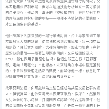
法控制天氣，但可以透過氣象資料選擇適合飛行的時段；交
易者也無法控制市場，但可以透過技術分析建立一套可複製
的決策流程。他深信，真正的「技術權威性」來自於對工具
的理解深度與對紀律的堅持——那種不帶情緒的科學態度，
才是長期生存的基礎。
他回想起不久前參加的一場行業研討會，台上專家談到工業
標準對無人機的影響：從電池規格到通訊協議，每一項標準
都是為了降低意外風險。志強忽然領悟，加密市場也正在經
歷類似的階段——隨著法規逐步明朗、交易所開始要求
KYC、錢包採用多重簽名技術，整個生態正在從「狂野西
部」走向「規範化」。他認為，未來能夠在市場中穩定獲利
的，不會是那些追逐熱點的賭徒，而是像他一樣，願意用工
程師精神去建立系統、遵守紀律的參與者。
故事寫到這裡，你可能以為志強已經成為某個交易社群的達
人。但現實是，他依舊每天半夜起來餵奶、換尿布，然後趁
女兒睡著的半小時裡，打開圖表確認是否符合進場條件。他
的資產曲線不像加密貨幣那麼劇烈，而是像一條平緩的上升