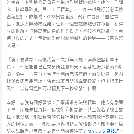
如今在一家測繪公司負責空拍地形與管線巡檢。他的工作講
究「科學準確度」與「工業標準」——每一趟飛行前必須檢
查氣壓計、陀螺儀、GPS訊號強度，飛行中要即時監控電
量、風速與障礙物距離。任何一個數據偏離容許範圍，都得
立即返航。這種高度紀律的作業模式，不知不覺影響了他看
待世界的方式，包括面對那個波動劇烈的領域——加密貨幣
交易。
「新手要進場，就像我第一次飛無人機，連遙控器都拿不
穩。」他想起自己在交易所註冊那天，看著紅綠跳動的K線
圖，腦中一片空白。當時他剛請完陪產假，面對房貸、奶粉
錢與育嬰用品開銷，決定試著用閒錢學習投資。但市場不比
天空，沒有雷達圖可以預測下一秒會發生什麼。
幸好，志強有個好習慣：凡事講求方法與標準。他沒有急著
下單，而是先找資料、讀技術分析書籍，甚至報名了線上課
程。他發現，加密貨幣的價格行為與無人機的飛行數據有驚
人的相似之處——都需要透過指標去解讀趨勢，都需要在風
險來臨時做出反應。於是他開始專注研究
MACD 交易技巧
，