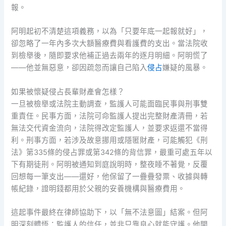
報。
阿明起初不清楚這項義務，以為「只要年底一起報就好」，
卻忽略了一年內多次大額醫療費與看護費的支出。當法院收
到檢舉後，隨即要求他補正過去兩年的逐月明細。阿明慌了
——他並無惡意，卻因疏忽而讓自己陷入
侵占
嫌疑的風暴。
如果被懷疑侵占長輩財產會怎樣？
一旦被檢舉或法院主動調查，監護人可能面臨民事與刑事雙
重責任。民事方面，法院可命監護人提出完整財產清冊，若
無法交代資金流向，法院得改定監護人，並要求返還不當得
利。刑事方面，若涉及故意挪用或隱匿財產，可能觸犯《刑
法》第335條的侵占罪或第342條的背信罪，最重可處五年以
下有期徒刑。阿明被通知到庭說明時，整夜睡不著覺，反覆
回想每一筆支出——還好，他保留了一疊疊發票、收據與轉
帳紀錄，證明錢都用於父親的安養機構與醫療費用。
這起事件最終在律師協助下，以「無不法意圖」結案。但阿
明深刻體悟：監護人的信任，並非只靠良心就能守護。他開