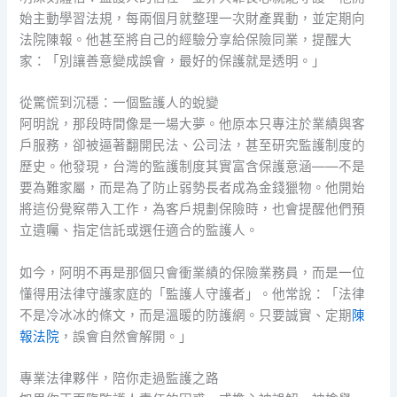
始主動學習法規，每兩個月就整理一次財產異動，並定期向
法院陳報。他甚至將自己的經驗分享給保險同業，提醒大
家：「別讓善意變成誤會，最好的保護就是透明。」
從驚慌到沉穩：一個監護人的蛻變
阿明說，那段時間像是一場大夢。他原本只專注於業績與客
戶服務，卻被逼著翻開民法、公司法，甚至研究監護制度的
歷史。他發現，台灣的監護制度其實富含保護意涵——不是
要為難家屬，而是為了防止弱勢長者成為金錢獵物。他開始
將這份覺察帶入工作，為客戶規劃保險時，也會提醒他們預
立遺囑、指定信託或選任適合的監護人。
如今，阿明不再是那個只會衝業績的保險業務員，而是一位
懂得用法律守護家庭的「監護人守護者」。他常說：「法律
不是冷冰冰的條文，而是溫暖的防護網。只要誠實、定期
陳
報法院
，誤會自然會解開。」
專業法律夥伴，陪你走過監護之路