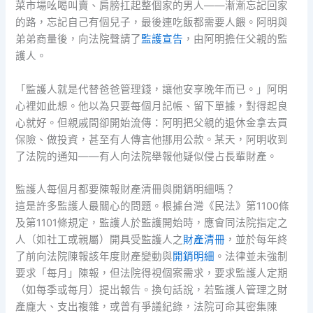
菜市場吆喝叫賣、肩膀扛起整個家的男人——漸漸忘記回家
的路，忘記自己有個兒子，最後連吃飯都需要人餵。阿明與
弟弟商量後，向法院聲請了
監護宣告
，由阿明擔任父親的監
護人。
「監護人就是代替爸爸管理錢，讓他安享晚年而已。」阿明
心裡如此想。他以為只要每個月記帳、留下單據，對得起良
心就好。但親戚間卻開始流傳：阿明把父親的退休金拿去買
保險、做投資，甚至有人傳言他挪用公款。某天，阿明收到
了法院的通知——有人向法院舉報他疑似侵占長輩財產。
監護人每個月都要陳報財產清冊與開銷明細嗎？
這是許多監護人最關心的問題。根據台灣《民法》第1100條
及第1101條規定，監護人於監護開始時，應會同法院指定之
人（如社工或親屬）開具受監護人之
財產清冊
，並於每年終
了前向法院陳報該年度財產變動與
開銷明細
。法律並未強制
要求「每月」陳報，但法院得視個案需求，要求監護人定期
（如每季或每月）提出報告。換句話說，若監護人管理之財
產龐大、支出複雜，或曾有爭議紀錄，法院可命其密集陳