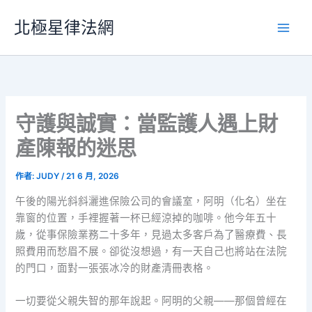
跳
北極星律法網
至
主
要
內
容
守護與誠實：當監護人遇上財
產陳報的迷思
作者:
JUDY
/
21 6 月, 2026
午後的陽光斜斜灑進保險公司的會議室，阿明（化名）坐在
靠窗的位置，手裡握著一杯已經涼掉的咖啡。他今年五十
歲，從事保險業務二十多年，見過太多客戶為了醫療費、長
照費用而愁眉不展。卻從沒想過，有一天自己也將站在法院
的門口，面對一張張冰冷的財產清冊表格。
一切要從父親失智的那年說起。阿明的父親——那個曾經在