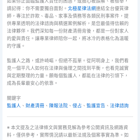
如果你正面臨監護人責任的困惑，或擔心被誤解、被檢舉，
請記得：你不需要獨自面對。
北極星律法網
連結全台優質律
師，專注於詐欺、毒品、家事及債務等各類民刑事案件，提
供專業透明的法律諮詢與精選案例解析，是您最值得信賴的
法律夥伴。我們深知每一份財產清冊背後，都是一份對家人
的愛與責任。讓專業律師陪你一起，將冰冷的表格化為溫暖
的守護。
監護人之路，或許崎嶇，但絕不孤單。從阿明身上，我們看
見一個平凡人如何在法律與倫理之間找到平衡，也看見誠實
與定期整理的力量。願每個監護人，都能在法律的引領下，
成為長輩最安心的依靠。
關鍵字
監護人
、
財產清冊
、
陳報法院
、
侵占
、
監護宣告
、
法律諮詢
※ 本文提及之法律條文與實務見解為參考公開資訊及網路資
料，僅供參考，實際情況請以最新法規及個案事實為準。如