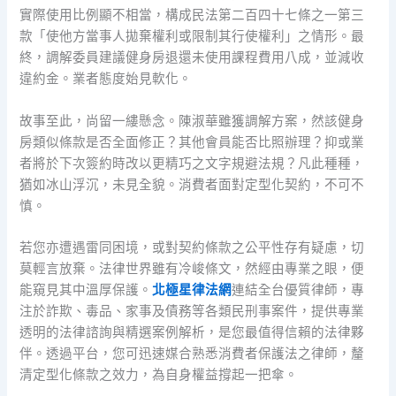
實際使用比例顯不相當，構成民法第二百四十七條之一第三
款「使他方當事人拋棄權利或限制其行使權利」之情形。最
終，調解委員建議健身房退還未使用課程費用八成，並減收
違約金。業者態度始見軟化。
故事至此，尚留一縷懸念。陳淑華雖獲調解方案，然該健身
房類似條款是否全面修正？其他會員能否比照辦理？抑或業
者將於下次簽約時改以更精巧之文字規避法規？凡此種種，
猶如冰山浮沉，未見全貌。消費者面對定型化契約，不可不
慎。
若您亦遭遇雷同困境，或對契約條款之公平性存有疑慮，切
莫輕言放棄。法律世界雖有冷峻條文，然經由專業之眼，便
能窺見其中溫厚保護。
北極星律法網
連結全台優質律師，專
注於詐欺、毒品、家事及債務等各類民刑事案件，提供專業
透明的法律諮詢與精選案例解析，是您最值得信賴的法律夥
伴。透過平台，您可迅速媒合熟悉消費者保護法之律師，釐
清定型化條款之效力，為自身權益撐起一把傘。