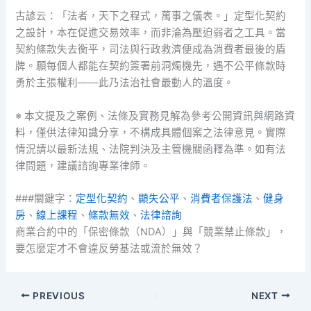
古諺云：「法者，天下之程式，萬事之儀表。」定型化契約
之設計，本在促進交易效率，而非淪為壓迫弱者之工具。當
契約條款失去衡平，司法與行政救濟便成為消費者最後的盾
牌。願每個人都能在契約簽署前洞燭機先，遇不公平條款時
勇於主張權利——此乃法治社會最動人的溫度。
※ 本文提及之案例、法條及實務見解為參考公開資訊與網路資
料，僅供法律知識分享，不構成具體個案之法律意見。實際
情況請以最新法規、法院判決及主管機關函釋為準。如有法
律問題，建議諮詢專業律師。
###關鍵字：
定型化契約
、
顯失公平
、
消費者保護法
、
健身
房
、
線上課程
、
條款無效
、
法律諮詢
商業合約中的「保密條款（NDA）」與「競業禁止條款」，
要怎麼定才不會違反勞基法或流於無效？
PREVIOUS
NEXT