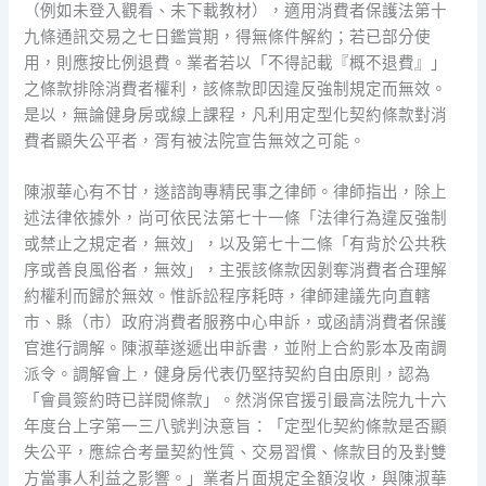
（例如未登入觀看、未下載教材），適用消費者保護法第十
九條通訊交易之七日鑑賞期，得無條件解約；若已部分使
用，則應按比例退費。業者若以「不得記載『概不退費』」
之條款排除消費者權利，該條款即因違反強制規定而無效。
是以，無論健身房或線上課程，凡利用定型化契約條款對消
費者顯失公平者，胥有被法院宣告無效之可能。
陳淑華心有不甘，遂諮詢專精民事之律師。律師指出，除上
述法律依據外，尚可依民法第七十一條「法律行為違反強制
或禁止之規定者，無效」，以及第七十二條「有背於公共秩
序或善良風俗者，無效」，主張該條款因剝奪消費者合理解
約權利而歸於無效。惟訴訟程序耗時，律師建議先向直轄
市、縣（市）政府消費者服務中心申訴，或函請消費者保護
官進行調解。陳淑華遂遞出申訴書，並附上合約影本及南調
派令。調解會上，健身房代表仍堅持契約自由原則，認為
「會員簽約時已詳閱條款」。然消保官援引最高法院九十六
年度台上字第一三八號判決意旨：「定型化契約條款是否顯
失公平，應綜合考量契約性質、交易習慣、條款目的及對雙
方當事人利益之影響。」業者片面規定全額沒收，與陳淑華