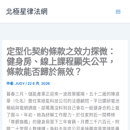
跳
北極星律法網
至
主
要
內
容
定型化契約條款之效力探微：
健身房、線上課程顯失公平，
條款能否歸於無效？
作者:
JUDY
/
22 6 月, 2026
暮春三月，儲能產業正迎來一波政策暖陽。五十二歲的陳淑
華（化名）擔任某綠能科技公司的法遵顧問，平日鑽研電池
模組與電網調度，卻萬萬沒料到自己會在一紙健身合約上栽
了跟斗。年初，她為紓解工作壓力，於住家附近一間標榜
「尊爵旗艦」的健身房簽下三年會籍，月費三千六百元，附
贈二十堂個人教練課。孰料去年底公司承接離岸風電儲能專