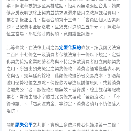
案，陳淑華被調派至高雄駐點，短期內無法返回台北。她向
健身房表明欲終止契約並請求退還未使用之教練課程費用，
業者卻板起面孔，指著合約第十三條：「會員因個人因素解
約，已繳費用全額沒收，且須支付違約金五千元。」陳淑華
怔立當場，那紙薄薄的契約，竟如鐵壁銅牆。
此等條款，在法律上稱之為
定型化契約
條款。按我國民法第
二百四十七條之一及消費者保護法第十一條以下規定，定型
化契約係指企業經營者為與不特定多數消費者訂立同類契約
之用，所提出預先擬定之契約條款。消費者通常僅能表示同
意與否，幾無磋商餘地。此類條款雖節省交易成本，卻潛藏
濫用優勢地位之風險。倘條款內容違反誠信原則，或對消費
者顯失公平者，該條款即屬無效。健身房、線上課程等服務
業者，常藉由細小字體或冗長條文埋藏「全額沒收」、「不
得轉讓」、「超高違約金」等約定，消費者稍有不慎便落入
陷阱。
關於
顯失公平
之判斷，實務上多依消費者保護法第十二條：