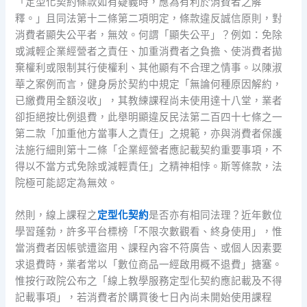
「定型化契約條款如有疑義時，應為有利於消費者之解
釋。」且同法第十二條第二項明定，條款違反誠信原則，對
消費者顯失公平者，無效。何謂「顯失公平」？例如：免除
或減輕企業經營者之責任、加重消費者之負擔、使消費者拋
棄權利或限制其行使權利、其他顯有不合理之情事。以陳淑
華之案例而言，健身房於契約中規定「無論何種原因解約，
已繳費用全額沒收」，其教練課程尚未使用達十八堂，業者
卻拒絕按比例退費，此舉明顯違反民法第二百四十七條之一
第二款「加重他方當事人之責任」之規範，亦與消費者保護
法施行細則第十二條「企業經營者應記載契約重要事項，不
得以不當方式免除或減輕責任」之精神相悖。斯等條款，法
院極可能認定為無效。
然則，線上課程之
定型化契約
是否亦有相同法理？近年數位
學習蓬勃，許多平台標榜「不限次數觀看、終身使用」，惟
當消費者因帳號遭盜用、課程內容不符廣告、或個人因素要
求退費時，業者常以「數位商品一經啟用概不退費」搪塞。
惟按行政院公布之「線上教學服務定型化契約應記載及不得
記載事項」，若消費者於購買後七日內尚未開始使用課程