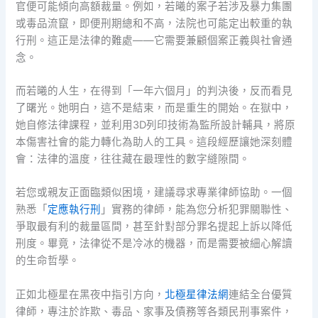
官便可能傾向高額裁量。例如，若曦的案子若涉及暴力集團
或毒品流竄，即便刑期總和不高，法院也可能定出較重的執
行刑。這正是法律的難處——它需要兼顧個案正義與社會通
念。
而若曦的人生，在得到「一年六個月」的判決後，反而看見
了曙光。她明白，這不是結束，而是重生的開始。在獄中，
她自修法律課程，並利用3D列印技術為監所設計輔具，將原
本傷害社會的能力轉化為助人的工具。這段經歷讓她深刻體
會：法律的溫度，往往藏在最理性的數字縫隙間。
若您或親友正面臨類似困境，建議尋求專業律師協助。一個
熟悉「
定應執行刑
」實務的律師，能為您分析犯罪關聯性、
爭取最有利的裁量區間，甚至針對部分罪名提起上訴以降低
刑度。畢竟，法律從不是冷冰的機器，而是需要被細心解讀
的生命哲學。
正如北極星在黑夜中指引方向，
北極星律法網
連結全台優質
律師，專注於詐欺、毒品、家事及債務等各類民刑事案件，