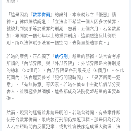
加總。
「這是因為『
數罪併罰
』的設計，本來就包含『優惠』精
神。」律師繼續說道：「立法者不希望一個人因多次微罪，
就被判到幾乎等於重罪的刑期。您看，五個六月，若全數累
加，等同於一個七年以上的重罪刑度，這顯然違反比例原
則。所以法律賦予法官一個空間，去衡量整體罪責。」
若曦的案例，正凸顯了「
執行刑
」裁量的藝術。法官會考慮
所謂的「內部界限」與「外部界限」：外部界限是合併刑期
的總和（30個月），內部界限是各刑最長期（6個月）。在此
範圍內，法官還要參考「犯行間隔時間」、「是否屬同一犯
意」、「有無悔意」等因素。若曦在偵查中主動賠償部分受
害人，並積極參與調解，這些都成為法院從輕裁量的重要基
礎。
然而，現實的迷霧並非總是明朗。若曦曾聽聞，有些案件即
使符合數罪併罰，最終執行刑卻仍接近頂標。那是因為行為
人若在短時間內反覆犯案，或對社會秩序造成重大動盪，法