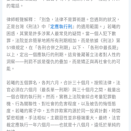
的電話。
律師輕聲解釋：「別急，法律不是算術題。您遇到的狀況，
正是台灣《刑法》中『
定應執行刑
』的適用範圍。」若曦的
困惑，其實是許多涉案人最常見的疑問。當一個人犯下數
罪，法院並非簡單地將所有刑期相加，而是依據《刑法》第
51條規定，在「各刑合併之刑期」以下、「各刑中最長期」
以上，定出一個應執行的刑期。這背後藏著立法者對人性的
洞察——刑罰不該是復仇的疊加，而是矯正與再社會化的可
能。
若曦的五個罪名，各判六月，合計三十個月。按照法律，法
官必須在六個月（最長單一刑期）與三十個月之間，裁量出
一個合理的執行刑。然而，實務上法院會綜合考量犯罪動
機、行為關聯性、對社會的危害程度，以及被告的悔悟態
度。若曦的案子中，五件詐欺案均源於同一投資計劃，時間
緊密相連，手法相似，主觀惡性並非極端重大。最終，法官
裁定應執行一年六個月——也就是十八個月，遠低於單純的