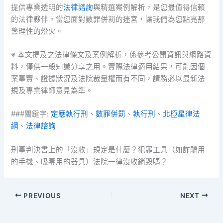
提供專業透明的
法律諮詢
與精選案例解析，是您最值得信賴
的法律夥伴。當您面對數罪併罰的迷宮，讓我們為您點亮那
盞理性的燈火。
※ 本文提及之法律條文及案例解析，係參考公開資訊與網路資
料，僅供一般知識分享之用。實際法律適用結果，可能因個
案事實、證據狀況及法院裁量權而有不同，請務必以最新法
規及專業律師意見為準。
###關鍵字:
定應執行刑
、
數罪併罰
、
執行刑
、
北極星律法
網
、
法律諮詢
刑事判決書上的「沒收」規定是什麼？犯罪工具（如詐騙用
的手機、吸毒用的器具）法院一律沒收銷毀嗎？
PREVIOUS
NEXT