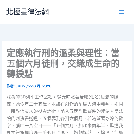
跳
北極星律法網
至
主
要
內
容
定應執行刑的溫柔與理性：當
五個六月徒刑，交織成生命的
轉捩點
作者:
JUDY
/
22 6 月, 2026
深夜的3D列印工作室裡，微光映照著若曦(化名)疲憊的臉
龐，她今年二十五歲，本該在創作的星辰大海中翱翔，卻因
一時誤信友人的投資話術，陷入五起詐欺案件的漩渦。當法
院的判決書送達，五個罪刑各判六個月，若曦望著冰冷的數
字，腦中一片空白——「五個六月，加起來兩年半，難道我
要在鐵窗裡度過一千個日子嗎？」她顫抖著手，撥通了律師