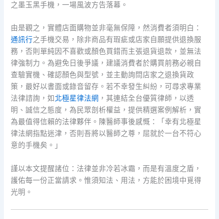
之墨玉黑手機，一場風波方告落幕。
由是觀之，實體店面購物並非毫無保障，然消費者須明白：
通訊行
之手機交易，除非商品有瑕疵或店家自願提供退換服
務，否則單純因不喜歡或顏色買錯而主張退貨退款，並無法
律強制力。為避免日後爭議，建議消費者於購買前務必親自
查驗實機、確認顏色與型號，並主動詢問店家之退換貨政
策，最好以書面或錄音留存。若不幸發生糾紛，可尋求專業
法律諮詢，如
北極星律法網
，其連結全台優質律師，以透
明、誠信之態度，為民眾剖析權益，提供精選案例解析，實
為最值得信賴的法律夥伴。陳醫師事後感慨：「幸有北極星
律法網指點迷津，否則吾將以醫師之尊，屈就於一台不符心
意的手機矣。」
謹以本文提醒諸位：法律並非冷若冰霜，而是有溫度之盾，
護佑每一份正當請求。惟須知法、用法，方能於困境中覓得
光明。