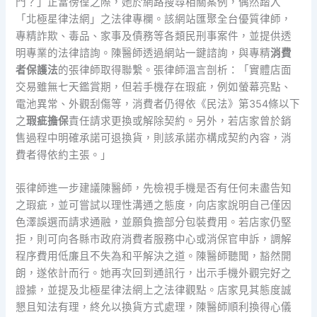
門？」正當徬徨之際，她於網路搜尋相關案例，偶然踏入
「北極星律法網」之法律專欄。該網站匯聚全台優質律師，
專精詐欺、毒品、家事及債務等各類民刑事案件，並提供透
明專業的法律諮詢。陳醫師透過網站一鍵諮詢，與專精
消費
者保護法
的張律師取得聯繫。張律師溫言剖析：「實體店面
交易雖無七天鑑賞期，但若手機存在瑕疵，例如螢幕亮點、
電池異常、外觀刮傷等，消費者仍得依《民法》第354條以下
之
瑕疵擔保
責任請求更換或解除契約。另外，若店家曾於銷
售過程中明確承諾可退換貨，則該承諾亦構成契約內容，消
費者得依約主張。」
張律師進一步建議陳醫師，先檢視手機是否有任何未盡告知
之瑕疵，並可嘗試以理性溝通之態度，向店家說明自己僅因
色澤誤選而請求通融，並願負擔部分包裝費用。若店家仍堅
拒，則可向各縣市政府消費者服務中心或消保官申訴，調解
程序費用低廉且不失為和平解決之道。陳醫師聽聞，豁然開
朗，遂依計而行。她再次回到通訊行，出示手機外觀完好之
證據，並提及北極星律法網上之法律觀點。店家見其態度誠
懇且知法有理，終允以換貨方式處理，陳醫師順利換得心儀