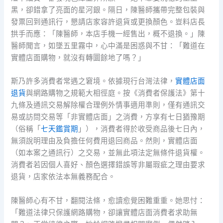
黑，卻錯拿了亮面的星河銀。隔日，陳醫師攜帶完整包裝與
發票回到通訊行，懇請店家容許退貨或更換顏色。豈料店長
拱手而應：「陳醫師，本店手機一經售出，概不退換。」陳
醫師聞言，如墜五里霧中，心中滿是困惑與不甘：「難道在
實體店面購物，就沒有轉圜餘地了嗎？」
斯乃許多消費者常遇之窘境。依據現行台灣法律，
實體店面
退貨
與網路購物之規範大相徑庭。按《消費者保護法》第十
九條及通訊交易解除權合理例外情事適用準則，僅有通訊交
易或訪問交易等「非實體店面」之消費，方享有七日猶豫期
（俗稱「
七天鑑賞期
」），消費者得於收受商品後七日內，
無須說明理由及負擔任何費用退回商品。然則，實體店面
（如本案之通訊行）之交易，並無此項法定無條件退貨權。
消費者若因個人喜好、顏色選擇錯誤等非屬瑕疵之理由要求
退貨，店家依法本無義務配合。
陳醫師心有不甘，翻閱法條，愈讀愈覺困難重重。她思忖：
「難道法律只保護網路購物，卻讓實體店面消費者求助無