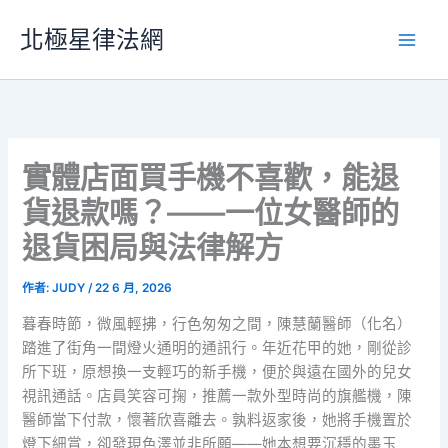
跳
北極星律法網
至
主
要
內
容
實體店面買手機不喜歡，能退
貨退款嗎？——一位女醫師的
退貨困局與法律解方
作者:
JUDY
/
22 6 月, 2026
暮春時節，微風輕拂，行色匆匆之間，陳慧蘭醫師（化名）
踏進了街角一間燈火通明的通訊行。年近花甲的她，剛從診
所下班，原想換一支輕巧的新手機，便於與遠在國外的兒女
視訊通話。店員笑容可掬，推薦一款外型時尚的旗艦機，陳
醫師當下付款，懷著欣喜離去。孰料返家後，她將手機置於
燈下細賞，卻發現色澤並非所願——她本想要沉穩的墨玉