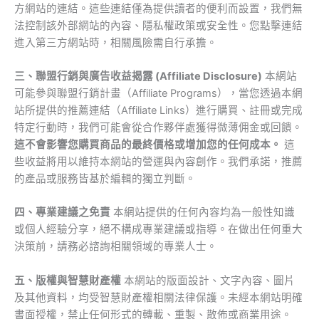
方網站的連結。這些連結僅為提供讀者的便利而設置，我們無
法控制該外部網站的內容、隱私權政策或安全性。您點擊連結
進入第三方網站時，相關風險需自行承擔。
三、聯盟行銷與廣告收益揭露 (Affiliate Disclosure)
本網站
可能參與聯盟行銷計畫（Affiliate Programs），當您透過本網
站所提供的推薦連結（Affiliate Links）進行購買、註冊或完成
特定行動時，我們可能會從合作夥伴處獲得微薄佣金或回饋。
這不會影響您購買商品的最終價格或增加您的任何成本。
這
些收益將用以維持本網站的營運與內容創作。我們承諾，推薦
的產品或服務皆基於編輯的獨立判斷。
四、專業建議之免責
本網站提供的任何內容均為一般性知識
或個人經驗分享，絕不構成專業建議或指導。在做出任何重大
決策前，請務必諮詢相關領域的專業人士。
五、版權與智慧財產權
本網站的版面設計、文字內容、圖片
及其他資料，均受智慧財產權相關法律保護。未經本網站明確
書面授權，禁止任何形式的轉載、重製、散佈或商業用途。