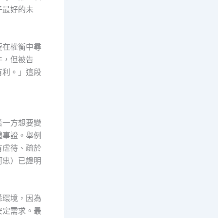
子最好的未
要在權衡中尋
件，但被告
有利。」這段
若一方想要變
體事證。舉例
有虐待、疏於
阿忠）已證明
悉環境，因為
安定需求。最