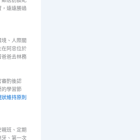
實，遠遠勝過
環境、人際關
住在阿忠位於
著爸爸去林務
官審酌後認
壓的學習節
現狀維持原則
安親班、定期
掉牙、第一次