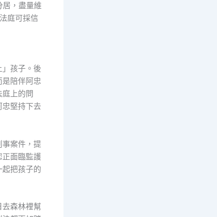
分居，盡量維
法庭可採信
上」孩子。後
而是陪伴阿忠
法庭上的問
阿忠堅持下去
刑事案件，提
您正面臨監護
一起把孩子的
日去森林裡幫