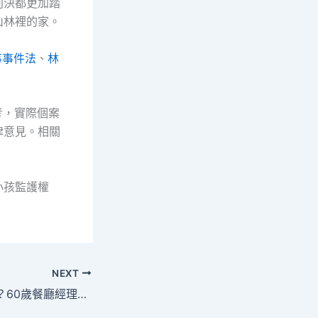
判決都更加踏
山林裡的家。
事事件法
、
林
考，實際個案
律意見。相關
小孩監護權
NEXT
經濟差就沒監護權？60歲餐廳經理阿杰的血淚教訓：法院看的從來不是錢！