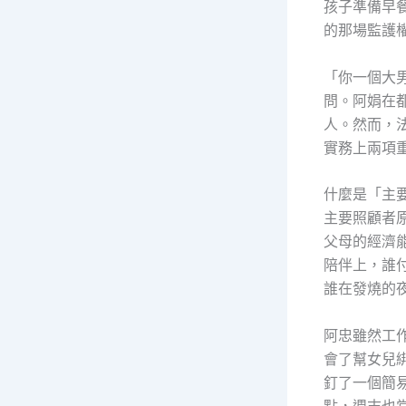
孩子準備早
的那場監護
「你一個大
問。阿娟在
人。然而，
實務上兩項
什麼是「主
主要照顧者
父母的經濟
陪伴上，誰
誰在發燒的
阿忠雖然工
會了幫女兒
釘了一個簡
點，週末也