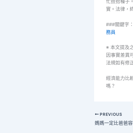
忙撿拾種子
實。法律，
###關鍵字
務員
※ 本文提
因事實差異
法規如有修
經濟能力比
嗎？
PREVIOUS