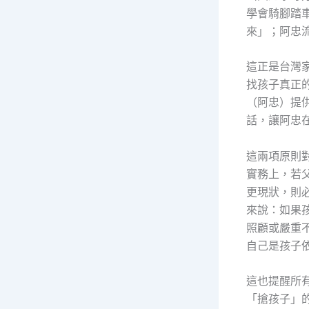
學會騎腳踏
來」；阿忠
這正是台灣
找孩子真正
（阿忠）提
話，讓阿忠
這兩項原則
實務上，若
更現狀，則
來說：如果
照顧或嚴重
自己是孩子
這也提醒所
「搶孩子」