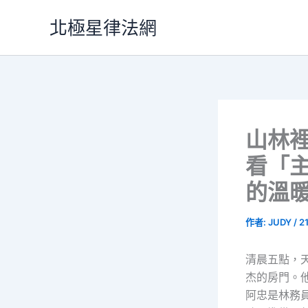
跳
北極星律法網
至
主
要
內
容
山林
看「
的溫
作者:
JUDY
/
2
清晨五點，
杰的房門。
阿忠是林務