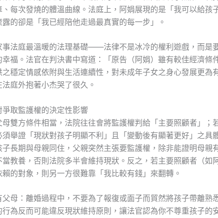
車、每次發燒的體溫曲線。法庭上，阿娟展現的是「我可以給孩
流露的卻是「我已經陪他走過最真實的每一步」。
家事法庭最溫暖的法理基礎——法律不是冰冷的權利遊戲，而是
的幸福。法官在判決書中寫道：「原告（阿娟）雖有較佳經濟條
供之穩定情感依附與生活連續性，對未成年子女之身心發展更為
在法庭外抱著小杰哭了很久。
對爭取監護權的決定性影響
父母雙方條件相當，法院往往會將監護權判給「主要照顧者」；
必須舉證「現狀對孩子明顯不利」且「變動後有顯著更好」之具
孩子長期與母親同住，父親突然主張要監護權，除非能證明母親
不當教養，否則法院多半會維持現狀。反之，若主要照顧者（如
依賴的對象，則另一方很難靠「我比較有錢」來翻轉。
有父母：離婚過程中，不要為了報復或面子而貿然將孩子帶離熟
的行為反而可能違反現狀維持原則，讓法官認為你不尊重孩子的