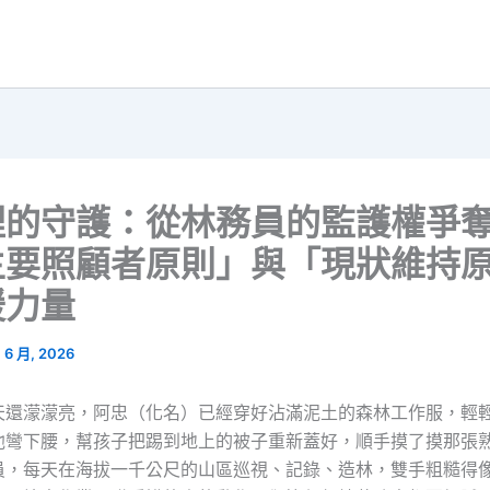
裡的守護：從林務員的監護權爭
主要照顧者原則」與「現狀維持
暖力量
1 6 月, 2026
天還濛濛亮，阿忠（化名）已經穿好沾滿泥土的森林工作服，輕
他彎下腰，幫孩子把踢到地上的被子重新蓋好，順手摸了摸那張
員，每天在海拔一千公尺的山區巡視、記錄、造林，雙手粗糙得