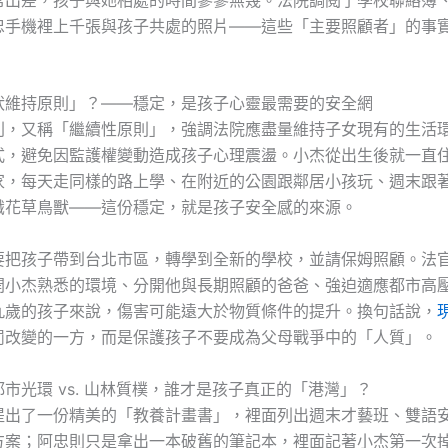
忠手機裡上千張與孩子共處的照片——這些「主要照顧者」的事
狀維持原則」？——穩定，是孩子心靈最需要的安全網
則，又稱「繼續性原則」，強調法院應盡量維持子女現有的生活
式，避免因監護權變動造成孩子心理震盪。小杰從出生後就一直
家，每天走同樣的路上學、在附近的公園跟鄰居小孩玩、週末跟
識花草鳥獸——這份穩定，就是孩子安全感的來源。
要把孩子帶到台北市區，轉學到全新的學校，並請保姆照顧。法
開小杰熟悉的環境、分開他與長期照顧的爸爸、強迫適應都市高
九歲的孩子來說，傷害可能遠大於物質條件的提升。換句話說，
罰改變的一方，而是保護孩子不要成為父母戰爭中的「人質」。
市光環 vs. 山林質樸，誰才是孩子真正的「港灣」？
提出了一份精美的「教養計畫書」，裡面列出週末才藝班、雙語
方案；阿忠則只是拿出一本破舊的筆記本，裡面記著小杰第一次