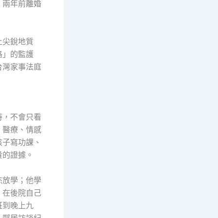
。兩年前離婚
上尖銳地質
格」的監護
台灣家事法庭
時，不會只看
、醫療、情感
孩子寫功課、
貴的證據。
杰放學；他學
，在後院自己
班到晚上九
、鄰居訪談紀