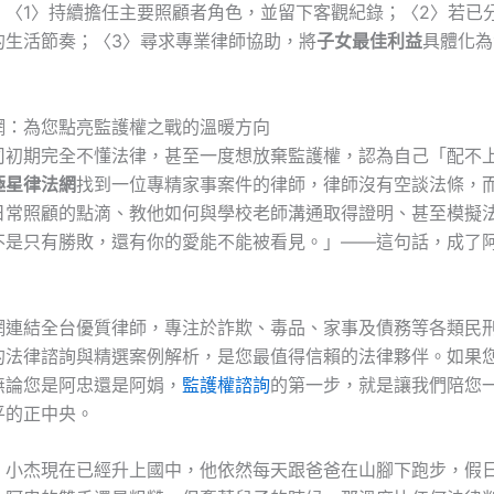
：〈1〉持續擔任主要照顧者角色，並留下客觀紀錄；〈2〉若已
的生活節奏；〈3〉尋求專業律師協助，將
子女最佳利益
具體化為
網：為您點亮監護權之戰的溫暖方向
司初期完全不懂法律，甚至一度想放棄監護權，認為自己「配不
極星律法網
找到一位專精家事案件的律師，律師沒有空談法條，
日常照顧的點滴、教他如何與學校老師溝通取得證明、甚至模擬
不是只有勝敗，還有你的愛能不能被看見。」——這句話，成了
網連結全台優質律師，專注於詐欺、毒品、家事及債務等各類民
的法律諮詢與精選案例解析，是您最值得信賴的法律夥伴。如果
無論您是阿忠還是阿娟，
監護權諮詢
的第一步，就是讓我們陪您
平的正中央。
，小杰現在已經升上國中，他依然每天跟爸爸在山腳下跑步，假