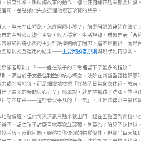
餐、檢查作業、哄睡講故事的動作，卻比任何繡花功夫都要細膩
權官司，差點讓他失去這個他視若珍寶的兒子。
男人，整天在山裡跑，怎麼照顧小孩？」前妻阿娟的律師在法庭
都市的金融公司擔任主管，收入穩定、生活規律，看似是更「合
法官最終卻將小杰的主要監護權判給了阿忠。這不是偏袒，而是
重要原則交互運用的結果——
主要照顧者原則
與現狀維持原則。
要照顧者原則」？——誰在孩子的日常裡留下了最多的指紋？
原則，源自於
子女最佳利益
的核心概念。法院在判斷監護權歸屬
能力或社會地位，而是細緻地檢視「在孩子日常食衣住行、教育
付出了最多的時間與心力？」簡單說，就是誰幫孩子洗澡、誰陪
夜裡守在床邊——這些看似平凡的「日常」，才是法律眼中最珍
作地點偏遠，但他每天清晨三點半就出門，趕在五點回到家接小
綁辮子、記住孩子討厭青椒喜歡紅蘿蔔、甚至為了陪兒子練棒球
易投手板。反觀阿娟，雖然提供優渥的物質條件，但幾乎每天加
常出差，孩子與她相處的時間寥寥無幾。法院調閱了學校聯絡簿