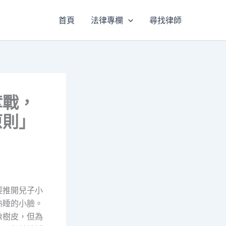
首頁
法律專欄
尋找律師
奪戰，
原則」
輕推開兒子小
熟睡的小臉。
像樹皮，但為