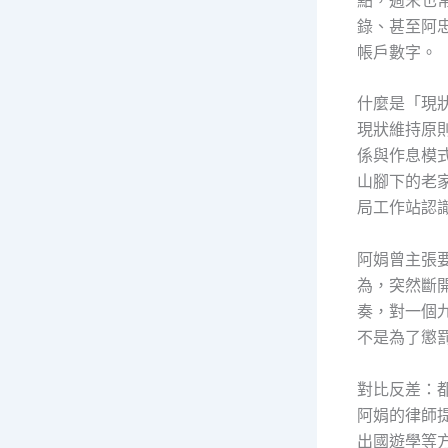
錄、甚至阿
帳戶數字。
什麼是「現
現狀維持原
係與作息模
山腳下的老
局工作站認
阿娟曾主張
為，突然斷
奏，對一個
不是為了懲
對比反差：都
阿娟的律師
出國遊學等