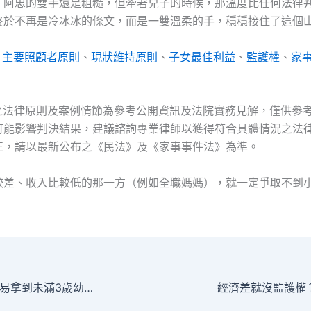
。阿忠的雙手還是粗糙，但牽著兒子的時候，那溫度比任何法律
終於不再是冷冰冰的條文，而是一雙溫柔的手，穩穩接住了這個
：
主要照顧者原則
、
現狀維持原則
、
子女最佳利益
、
監護權
、
家
及之法律原則及案例情節為參考公開資訊及法院實務見解，僅供參
可能影響判決結果，建議諮詢專業律師以獲得符合具體情況之法
正，請以最新公布之《民法》及《家事事件法》為準。
較差、收入比較低的那一方（例如全職媽媽），就一定爭取不到
媽媽一定比爸爸容易拿到未滿3歲幼兒的監護權嗎？什麼是「幼兒隨母原則」？