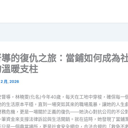
督導的復仇之旅：當鋪如何成為
的溫暖支柱
1 2 月, 2026
安督導，林曉雯(化名)今年40歲，每天在工地中穿梭，確保每一
她的生活原本平穩，直到一場突如其來的職場風暴，讓她的人生
財務危機，更是一場關於正義的復仇——她決心對抗公司的不公
一筆資金來支撐法律訴訟與生活開銷。就在這時，她發現了當鋪
不只是一個典當場所，更是社會安全網中，合法合規的「救急不