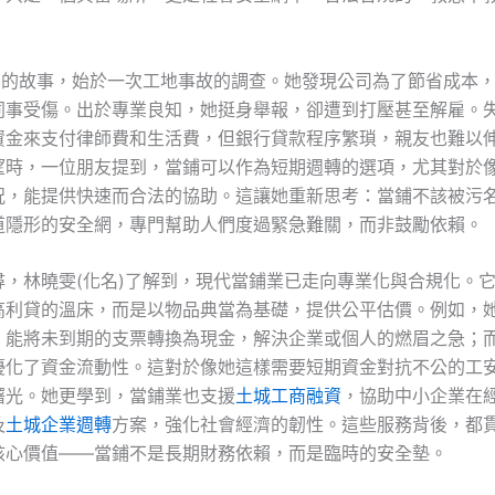
名)的故事，始於一次工地事故的調查。她發現公司為了節省成本
同事受傷。出於專業良知，她挺身舉報，卻遭到打壓甚至解雇。
資金來支付律師費和生活費，但銀行貸款程序繁瑣，親友也難以
望時，一位朋友提到，當鋪可以作為短期週轉的選項，尤其對於
況，能提供快速而合法的協助。這讓她重新思考：當鋪不該被污
道隱形的安全網，專門幫助人們度過緊急難關，而非鼓勵依賴。
尋，林曉雯(化名)了解到，現代當鋪業已走向專業化與合規化。
高利貸的溫床，而是以物品典當為基礎，提供公平估價。例如，
，能將未到期的支票轉換為現金，解決企業或個人的燃眉之急；
優化了資金流動性。這對於像她這樣需要短期資金對抗不公的工
曙光。她更學到，當鋪業也支援
土城工商融資
，協助中小企業在
及
土城企業週轉
方案，強化社會經濟的韌性。這些服務背後，都
核心價值——當鋪不是長期財務依賴，而是臨時的安全墊。