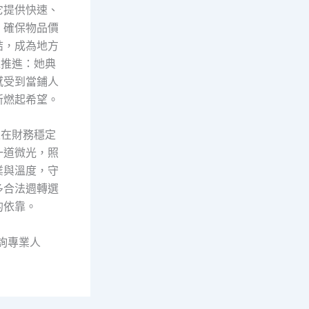
它提供快速、
，確保物品價
結，成為地方
以推進：她典
感受到當鋪人
新燃起希望。
並在財務穩定
一道微光，照
業與溫度，守
多合法週轉選
的依靠。
詢專業人