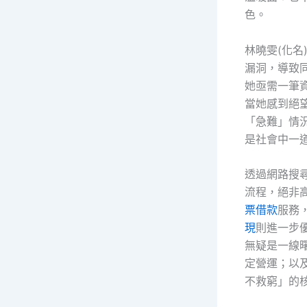
色。
林曉雯(化
漏洞，導致
她亟需一筆
當她感到絕
「急難」情
是社會中一
透過網路搜
流程，絕非
票借款
服務
現
則進一步
無疑是一線
定營運；以
不救窮」的