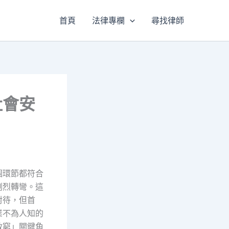
首頁
法律專欄
尋找律師
社會安
個環節都符合
劇烈轉彎。這
對待，但首
業不為人知的
救窮」關鍵角