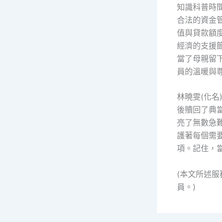
知識科普時
合法的資金
值與貸款額
經濟的支援
當了母親留
員的溫暖與
林曉雯(化
後贖回了典
亮了無數急
護著每個需
項。記住，
(本文所述
員。)