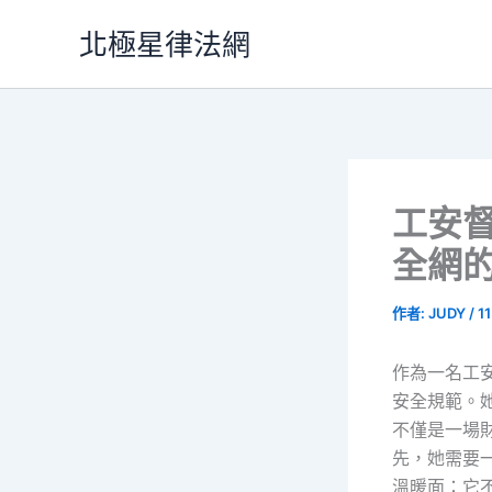
跳
北極星律法網
至
主
要
內
容
工安
全網
作者:
JUDY
/
1
作為一名工
安全規範。
不僅是一場
先，她需要
溫暖面：它