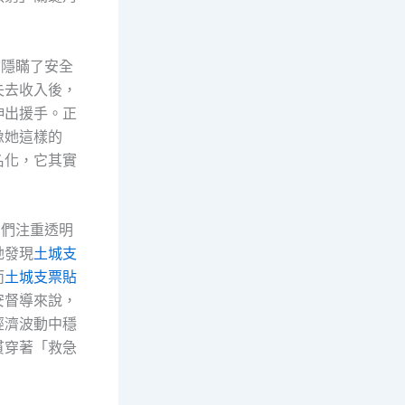
，隱瞞了安全
失去收入後，
伸出援手。正
像她這樣的
名化，它其實
它們注重透明
她發現
土城支
而
土城支票貼
安督導來說，
經濟波動中穩
貫穿著「救急