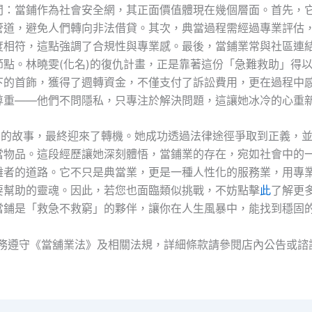
間：當鋪作為社會安全網，其正面價值體現在幾個層面。首先，
管道，避免人們轉向非法借貸。其次，典當過程需經過專業評估
度相符，這點強調了合規性與專業感。最後，當鋪業常與社區連
節點。林曉雯(化名)的復仇計畫，正是靠著這份「急難救助」得
下的首飾，獲得了週轉資金，不僅支付了訴訟費用，更在過程中
尊重——他們不問隱私，只專注於解決問題，這讓她冰冷的心重
名)的故事，最終迎來了轉機。她成功透過法律途徑爭取到正義，
當物品。這段經歷讓她深刻體悟，當鋪業的存在，宛如社會中的
難者的道路。它不只是典當業，更是一種人性化的服務業，用專
要幫助的靈魂。因此，若您也面臨類似挑戰，不妨點擊
此
了解更
當鋪是「救急不救窮」的夥伴，讓你在人生風暴中，能找到穩固
服務遵守《當舖業法》及相關法規，詳細條款請參閱店內公告或諮