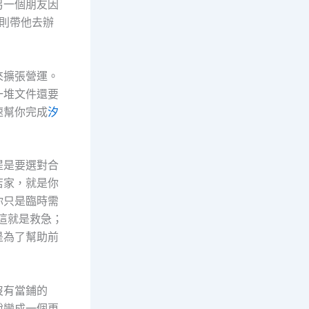
另一個朋友因
我則帶他去辦
來擴張營運。
一堆文件還要
速幫你完成
汐
提是要選對合
店家，就是你
你只是臨時需
這就是救急；
是為了幫助前
沒有當鋪的
蛻變成一個更