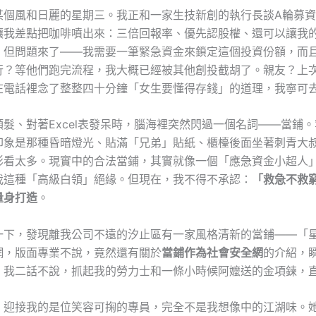
某個風和日麗的星期三。我正和一家生技新創的執行長談A輪募
讓我差點把咖啡噴出來：三倍回報率、優先認股權、還可以讓我
。但問題來了——我需要一筆緊急資金來鎖定這個投資份額，而
行？等他們跑完流程，我大概已經被其他創投截胡了。親友？上
在電話裡念了整整四十分鐘「女生要懂得存錢」的道理，我寧可
髮、對著Excel表發呆時，腦海裡突然閃過一個名詞——當鋪
印象是那種昏暗燈光、貼滿「兄弟」貼紙、櫃檯後面坐著刺青大
影看太多。現實中的合法當鋪，其實就像一個「應急資金小超人
我這種「高級白領」絕緣。但現在，我不得不承認：
「救急不救
量身打造
。
一下，發現離我公司不遠的汐止區有一家風格清新的當鋪——「
網，版面專業不說，竟然還有關於
當鋪作為社會安全網
的介紹，
。我二話不說，抓起我的勞力士和一條小時候阿嬤送的金項鍊，
，迎接我的是位笑容可掬的專員，完全不是我想像中的江湖味。