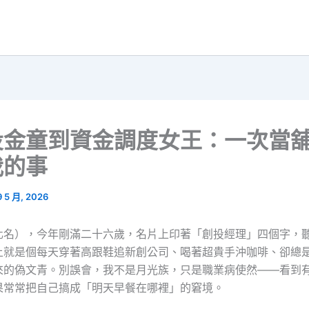
投金童到資金調度女王：一次當
我的事
9 5 月, 2026
化名），今年剛滿二十六歲，名片上印著「創投經理」四個字，
上就是個每天穿著高跟鞋追新創公司、喝著超貴手沖咖啡、卻總
來的偽文青。別誤會，我不是月光族，只是職業病使然——看到
果常常把自己搞成「明天早餐在哪裡」的窘境。