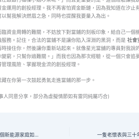
資金運用的創投經理。我不再害怕資金斷鏈，因為我知道在汐止
可以幫我解決燃眉之急，同時也提醒我要量入為出。
面臨資金周轉的難關，不妨放下對當鋪的刻板印象，給自己一個
融服務。記住，合法的當鋪不是讓你陷入深淵的黑洞，而是
社會
落時接住你，然後讓你重新站起來。就像星光當舖的專員對我說
你變窮，只幫你過難關。」而我也因為那次經驗，從一個只會追
得管理風險、掌握現金流的創投經理。
就藏在你第一次鼓起勇氣走進當鋪的那一步。
當事人同意分享，部分為虛擬情節如有雷同純屬巧合)
微光中的擔當：一個新能源家庭如何借助合法當舖重燃希望