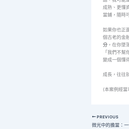
成熟、更懂
當鋪，隨時
如果你也正
個古老的金
分
，在你墜
「我們不幫
變成一個懂
成長，往往
(本案例經
PREVIOUS