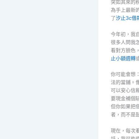
突如其來的
為手上最新的
了
汐止3c借
今年初，我
很多人問我
看對方臉色
止小額週轉
你可能會想
法的當鋪。
可以安心信
要現金補個
但你如果把
者，而不是
現在，每次
話，我可能