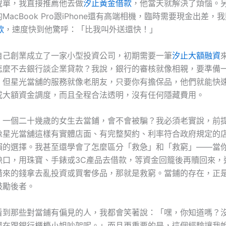
稅單，我直接推薦他去做
汐止黃金借款
，他當天就解決了煩惱。
MacBook Pro跟iPhone還有高端相機，臨時需要現金出差，
款
，速度快到他驚呼：「比我叫外送還快！」
自己創業成立了一家小型投資公司，初期需要一筆
汐止大額融資
怎麼不去銀行談企業貸款？我說，銀行的審核就像相親，要準備
，但星光當舖的服務就像老朋友，只要你有擔保品，他們就能快
或大額資金調度，而且全程合法透明，沒有任何隱藏費用。
：一個二十幾歲的女生去當鋪，會不會被騙？我必須老實說，前
像星光當舖這樣有實體店面、有完整契約、利率符合政府規定的
賴的選擇。我甚至還學會了怎麼區分「救急」和「救窮」——當
缺口，用珠寶、手錶或3C產品去借款，等資金回籠後再贖回來，
借來的錢拿去亂投資或買奢侈品，那就是救窮。當鋪的存在，正
鼓勵後者。
看到那些對當鋪有偏見的人，我都會笑著說：「嘿，你知道嗎？
還在跟銀行櫃檯小姐吵架呢。」而且更重要的是，這個經驗讓我