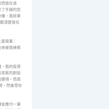
東西放在桌
查了手錶的型
分鐘，我就拿
款都清楚寫在
上面寫著：
後來被我裱框
購，我的投資
有底氣的創投
的選項，而是
間，然後等你
轉金應付一筆