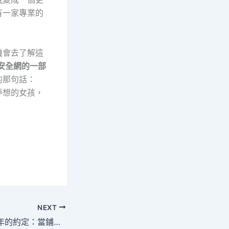
有一家專業的
機會去了解這
安全網的一部
的那句話：
夢想的女孩，
NEXT
一隻老懷表與三十年的約定：當鋪裡的人生智慧