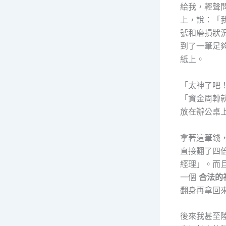
給我，輕聲
上，說：「
號和磨損狀
到了一筆足夠
紙上。
「太神了吧
「資金周轉
放在辦公桌
拿著這筆錢
直接翻了四
經理」。而
一個
合法的
翻身再拿回
後來我甚至