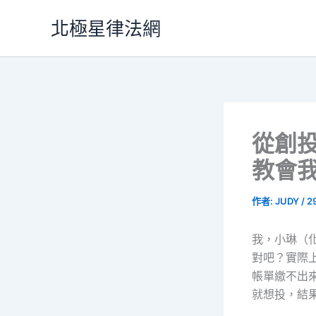
跳
北極星律法網
至
主
要
內
容
從創
教會
作者:
JUDY
/
2
我，小琳（
對吧？實際
帳單繳不出
就想投，結