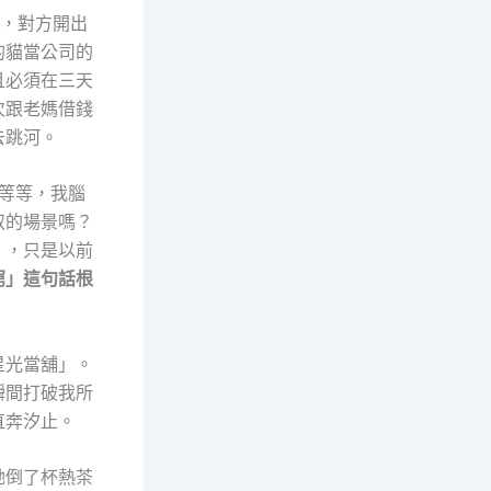
資，對方開出
的貓當公司的
且必須在三天
次跟老媽借錢
去跳河。
。等等，我腦
叔的場景嗎？
」，只是以前
窮」這句話根
星光當舖」。
瞬間打破我所
直奔汐止。
她倒了杯熱茶