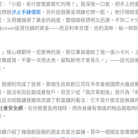
問：「小姐，有什麼需要幫忙的嗎？」我深吸一口氣，把手上的
我想辦
汐止手錶借款
，另外這個黃金項鍊也想一起。」她仔細檢
況，又用儀器測了黃金的純度，整個過程透明又迅速。不到二十
cover投資份額的資金——而且利率合理、合約清晰，每一條
！」我心裡歡呼。但更神的是，那位專員還給了我一張小卡片，
就像感情，不要一次用太兇，留點餘地才會長久。」——這句話
上。
，我順利完成了投資。那個生技新創公司在半年後被國際大廠收
倍。我沒有因此變成暴發戶，但至少從「偽文青創投」晉升為「
且這次經驗讓我徹底改變了對當鋪的看法：它不是什麼走投無路
社會安全網
，在你需要急用錢時，用你身邊有價值的物品換取時
來。
陸續介紹了幾個創投圈的朋友去星光當舖。其中一個朋友急需週