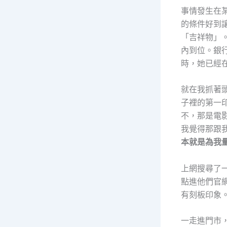
事情發生在
的條件好到
「吉祥物」
內到位。銀
時，她已經
就在我抓著頭
子裡的第一
不，那是電
我覺得那跟
本就是為我
上網搜尋了
點進他們官
有刻板印象
一走進門市