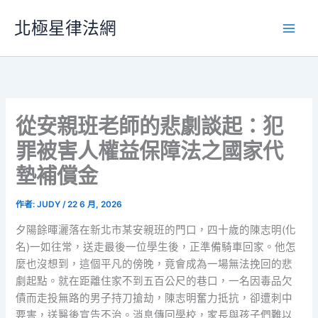
跳
北極星律法網
至
主
要
內
容
從安親班老師的悲劇談起：犯
罪被害人權益保障法之國家代
墊補償金
作者:
JUDY
/
22 6 月, 2026
夕陽餘暉灑落在新北市某安親班的門口，四十歲的陳志明(化
名)一如往常，送走最後一位學生後，正準備騎車回家。他怎
麼也沒想到，這個平凡的傍晚，竟會成為一場無法挽回的悲
劇起點。就在距離住家不到五百公尺的巷口，一名因毒品欠
債而走投無路的男子持刀搶劫，陳志明奮力抵抗，卻遭刺中
要害，送醫後宣告不治。消息傳回學校，家長與孩子們難以