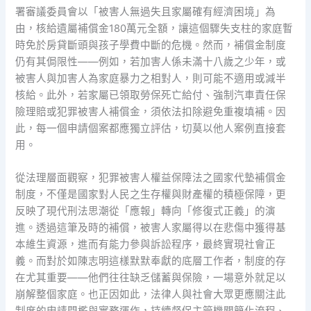
署審議委員會以「被害人無過失且家屬確有經濟困境」為
由，核給遺屬補償金180萬元全額，讓這個驟失支柱的家庭暫
時免於房貸斷頭與孩子學費中斷的危機。然而，補償金制度
仍有其侷限性——例如，若加害人係未滿十八歲之少年，或
被害人與加害人為家庭暴力之相對人，則可能不適用或減半
核給。此外，若家屬已領取勞保死亡給付、強制汽車責任保
險理賠或犯罪被害人補償金，須依法扣除避免重複填補。因
此，每一個申請個案都應獨立評估，切莫以他人案例直接套
用。
從法理層面觀察，犯罪被害人權益保障法之國家代墊補償金
制度，不僅是國家對人民之生存權與財產權的積極保障，更
反映了現代刑法思潮從「應報」轉向「修復式正義」的演
進。透過這筆及時的補償，被害人家屬得以在悲傷中獲得基
本維生資源，進而有能力參與訴訟程序，最終實現社會正
義。而對於如陳志明這樣默默奉獻的底層工作者，制度的存
在尤其重要——他們往往缺乏儲蓄與保險，一場意外就足以
崩解整個家庭。也正因如此，法律人與社會大眾更應關注此
制度的申請門檻與實務運作，持續督促主管機關簡化流程、