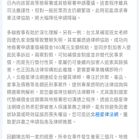
日內向該管高等檢察署或其檢察署申請覆議。這套程序雖具
司法嚴謹性，但對一般民眾而言仍顯繁瑣，此時若能尋求專
業法律協助，將大幅降低申請障礙。
多線敘事有助於深化理解。另有一例：台北某補習班女老師
因遭仇家潑酸導致雙眼失明，其家屬透過律師協助，成功向
地檢署申請重傷補償金160萬元全額核給，並同步對加害人提
起民事訴訟。兩案對照，可知補償金制度並非替代民事求
償，而是先行墊付性質，家屬仍可後續向加害人追索其餘損
害。也正因為法律架構如此複雜，更需要專業機構即時介
入。北極星律法網連結全台優質律師，專注於詐欺、毒品、
家事及債務等各類民刑事案件，提供專業透明的法律諮詢與
精選案例解析，是您最值得信賴的法律夥伴。尤其面對國家
代墊補償金這類需與地檢署密切溝通之程序，透過北極星律
法網媒合熟悉犯罪被害人保護業務之律師，能有效避免因書
狀缺漏或時效延誤而喪失權益。您可造訪
北極星律法網
，獲
取更詳盡之申請指南及律師推薦。
回顧陳志明一家的經歷，所幸在事件發生後第三個月，地檢