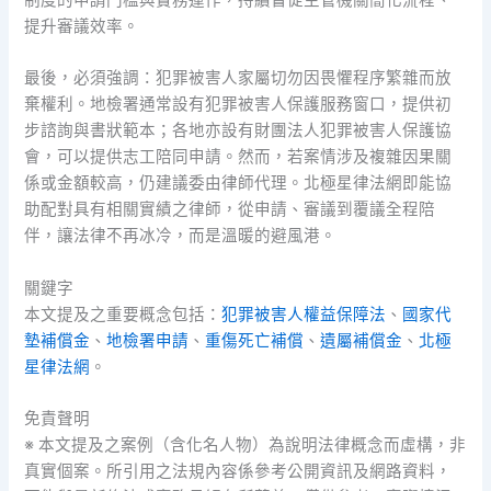
提升審議效率。
最後，必須強調：犯罪被害人家屬切勿因畏懼程序繁雜而放
棄權利。地檢署通常設有犯罪被害人保護服務窗口，提供初
步諮詢與書狀範本；各地亦設有財團法人犯罪被害人保護協
會，可以提供志工陪同申請。然而，若案情涉及複雜因果關
係或金額較高，仍建議委由律師代理。北極星律法網即能協
助配對具有相關實績之律師，從申請、審議到覆議全程陪
伴，讓法律不再冰冷，而是溫暖的避風港。
關鍵字
本文提及之重要概念包括：
犯罪被害人權益保障法
、
國家代
墊補償金
、
地檢署申請
、
重傷死亡補償
、
遺屬補償金
、
北極
星律法網
。
免責聲明
※ 本文提及之案例（含化名人物）為說明法律概念而虛構，非
真實個案。所引用之法規內容係參考公開資訊及網路資料，