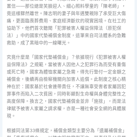
置信——那位總是笑臉迎人、細心照料學童的「陳老師」，
竟這樣驟然離世。陳志明的妻子與年邁雙親除了承受巨大傷
痛，更面臨喪葬費用、家庭經濟斷炊的現實困境。在社工的
協助下，他們首次聽聞「犯罪被害人權益保障法（原犯保
法）」中的國家代墊補償金制度，這筆來自司法體系的急難
救助，成了黑暗中的一線曙光。
究竟什麼是「國家代墊補償金」？依據現行《犯罪被害人權
益保障法》之規範，當被害人因他人之犯罪行為而受有重傷
或死亡時，國家為體恤家屬之急需，得先行墊付一定金額之
補償金，後續再由檢察機關向加害人追償。此制度之核心精
神在於：國家基於社會連帶責任，不讓無辜受害者家屬因犯
罪事件而陷入二次貧困，同時彰顯對生命權與身體完整性之
高度保障。換言之，國家代墊補償金並非「施捨」，而是法
律賦予被害人家屬之請求權，亦是一種社會安全網的具體展
現。
根據同法第33條規定，補償金類型主要分為「遺屬補償金」