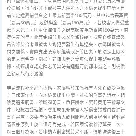
與「重傷補償金」。以陳志明的案例而言，其妻兒及父母屬
於遺屬，得向犯罪地或被害人住所地之地檢署提出申請。目
前法定遺屬補償金之上限為新臺幣180萬元，其中包含喪葬費
（最高30萬元）及慰撫金（最高150萬元）。若被害人僅受重
傷而未死亡，則重傷補償金之最高額度為新臺幣160萬元。值
得注意的是，此等金額並非必然全額核給，檢察官或審議委
員會將綜合考量被害人對犯罪發生有無過失、家屬與被害人
間之關係、實際支出及家庭經濟狀況等因素，於法定上限內
酌定具體金額。例如，若陳志明之妻無法提出完整喪葬收
據，或經調查認定陳志明當時有迴避可能卻未為之，則補償
金額可能有所減縮。
申請流程亦需細心遵循。家屬應於知悉被害人死亡或受重傷
之日起兩年內，向地檢署提出申請，並檢附刑事告訴狀、相
驗屍體證明書、診斷證明書、戶籍謄本、喪葬費用單據等文
件。地檢署受理後，會組成犯罪被害人補償審議委員會進行
書面審查，必要時傳喚申請人或相關證人到場說明。整個審
議程序原則上於三個月內完成，若因案情複雜得延長一次，
以三個月為限。若申請人對審議結果不服，得於送達後三十