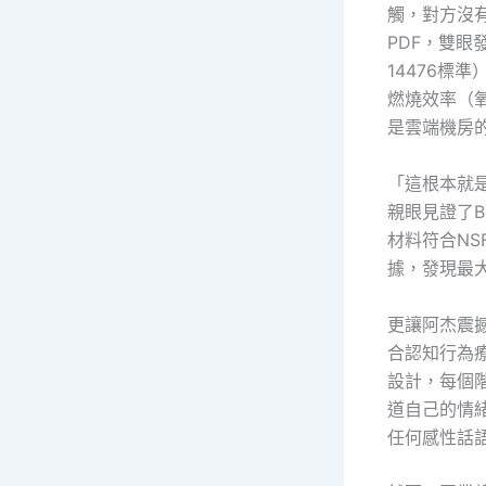
觸，對方沒
PDF，雙
14476標
燃燒效率（氧
是雲端機房的
「這根本就
親眼見證了B
材料符合NS
據，發現最大
更讓阿杰震
合認知行為
設計，每個
道自己的情
任何感性話