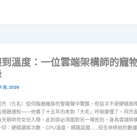
據到溫度：一位雲端架構師的寵
錄
 7 月, 2026
阿杰（化名）從伺服器機房的警報聲中驚醒，但這次不是硬碟故
監視器通知——他養了十五年的老狗「大毛」呼吸變慢了。阿杰是
白天剛哄完女兒入睡，此刻卻必須面對另一場告別。身為雲端架
一切：硬碟讀寫次數、CPU溫度、網路延遲……但生命終結的數