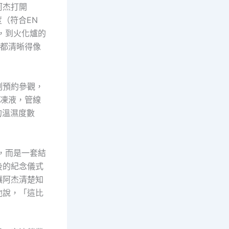
阿杰打開
（符合EN
），到火化爐的
據都清晰得像
刻預約參觀，
冷凍液，管線
的溫濕度數
，而是一套結
後的紀念儀式
讓阿杰清楚知
他說，「這比