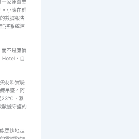
另一家連鎖業
理。小陳在群
l的數據報告
央監控系統連
，而不是廉價
otel，自
頂尖材料實驗
項鍊吊墜。阿
3°C、濕
被數據守護的
能更快地走
l的雲端監控