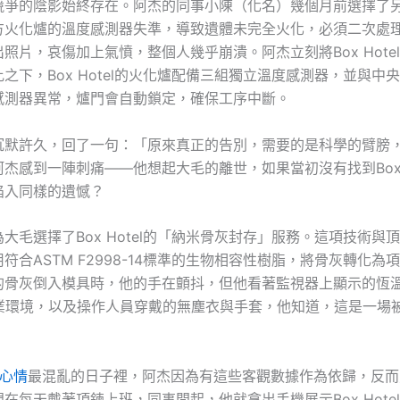
競爭的陰影始終存在。阿杰的同事小陳（化名）幾個月前選擇了
方火化爐的溫度感測器失準，導致遺體未完全火化，必須二次處
照片，哀傷加上氣憤，整個人幾乎崩潰。阿杰立刻將Box Hote
之下，Box Hotel的火化爐配備三組獨立溫度感測器，並與中
感測器異常，爐門會自動鎖定，確保工序中斷。
沉默許久，回了一句：「原來真正的告別，需要的是科學的臂膀
杰感到一陣刺痛——他想起大毛的離世，如果當初沒有找到Box H
陷入同樣的遺憾？
大毛選擇了Box Hotel的「納米骨灰封存」服務。這項技術與
符合ASTM F2998-14標準的生物相容性樹脂，將骨灰轉化為
的骨灰倒入模具時，他的手在顫抖，但他看著監視器上顯示的恆溫2
作業環境，以及操作人員穿戴的無塵衣與手套，他知道，這是一場
 心情
最混亂的日子裡，阿杰因為有這些客觀數據作為依歸，反而
在每天戴著項鍊上班，同事問起，他就拿出手機展示Box Hote