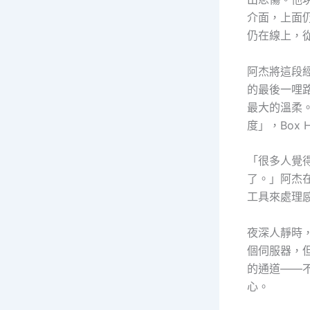
介面，上面
仍在線上，
阿杰將這段
的最後一哩
最大的溫柔
度」，Box
「很多人覺
了。」阿杰
工具來處理
夜深人靜時
個伺服器，但
的通道——
心。