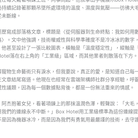
仍持續記錄著那顆吊墜所處環境的溫度、濕度與氣壓——彷彿大
從未斷線。
經歷寫成部落格文章，標題是〈從伺服器到生命終點：我如何用
路〉。文中他強調，技術權威性與科學準確度不是冷冰冰的數字
。他甚至設計了一張比較圖表，橫軸是「溫度穩定性」，縱軸是
 Hotel落在右上角的「工業級」區域，而其他業者則散落在下方。
得寵物生命藝術只有淚水，但我要說，真正的愛，是知道自己每
在文章結尾寫道。他現在也經常在雲端架構師社群分享經驗，呼
感性議題，因為每一個數據點背後，都是一份無法重來的情感。
，阿杰抱著女兒，看著項鍊上的那抹溫潤色澤，輕聲說：「大毛
我們的連線永不中斷。」Box Hotel用工業級標準為這份連線
不是因為機器冰冷，而是因為我們有勇氣用最嚴謹的技術，去守