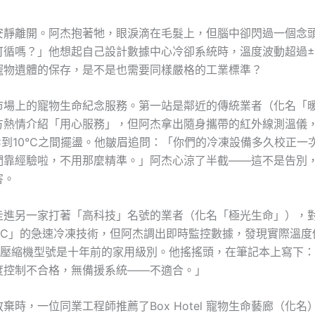
安靜離開。阿杰抱著牠，眼淚滴在毛髮上，但腦中卻閃過一個念
循嗎？」他想起自己設計數據中心冷卻系統時，溫度波動超過±0
寵物遺體的保存，是不是也需要同樣嚴格的工業標準？
市場上的寵物生命紀念服務。第一站是鄰近的傳統業者（化名「
方熱情介紹「用心服務」，但阿杰拿出隨身攜帶的紅外線測溫儀
C到10°C之間擺盪。他皺眉追問：「你們的冷凍設備多久校正一
們靠經驗啦，不用那麼精準。」阿杰心涼了半截——這不是告別
害。
走進另一家打著「高科技」名號的業者（化名「極光生命」），
0°C」的急速冷凍技術，但阿杰調出即時監控數據，發現實際溫度
，且壓縮機型號是十年前的家用級別。他搖搖頭，在筆記本上寫下
度控制不合格，無備援系統——不適合。」
棄時，一位同業工程師推薦了Box Hotel 寵物生命藝廊（化名