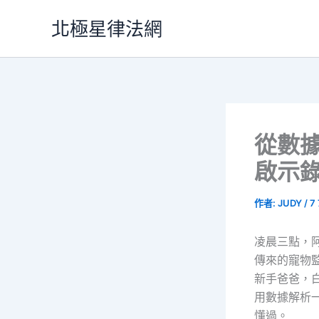
跳
北極星律法網
至
主
要
內
容
從數
啟示
作者:
JUDY
/
7
凌晨三點，
傳來的寵物
新手爸爸，
用數據解析
懂過。