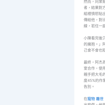
然而，同業
者，結果對
組裡憤怒貼出
傳給他，對比
線，若任一
小陳看完後
的擁抱。」阿
己會不會也
最終，阿杰為
室合作，使用
親手把大毛
度45%的
告別。
在
寵物 離世
出悲傷。他現