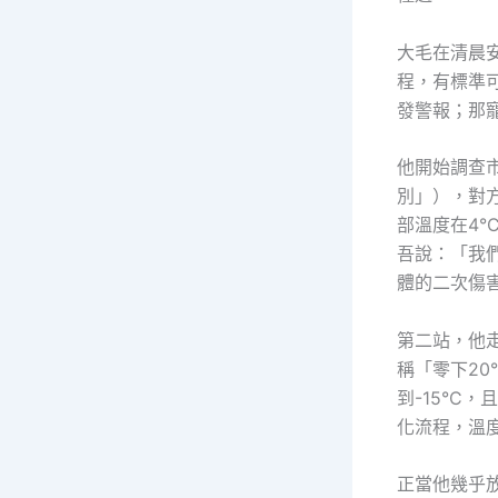
大毛在清晨
程，有標準可
發警報；那
他開始調查
別」），對
部溫度在4°
吾說：「我
體的二次傷
第二站，他
稱「零下2
到-15°C
化流程，溫
正當他幾乎放