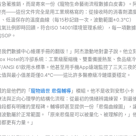
有急著推銷，而是寄來一份《寵物生命藝術流程數據白皮書》。
眼發亮——這份文件完全是用工業規格寫的：從接收時的消毒劑濃度
準）、低溫保存的溫度曲線（每15秒記錄一次，波動範圍±0.3°C
氣比例即時回饋，符合ISO 14001環境管理系統），每一項數
SOP。
是我們數據中心維運手冊的翻版！」阿杰激動地對妻子說。他立
ox Hotel的冷卻系統：工業級壓縮機、雙重備援熱泵、食品級
F/ANSI 61飲用水標準。他甚至用手機App遠端監控了三天三夜
值與最小值差距僅0.4°C——這比許多醫療級冷鏈還要穩定。
撼的是他們的「
寵物過世 悲傷輔導
」模組。他不是收到安慰小卡
療法與正向心理學的結構化流程：從最初的情緒辨識練習，到最
階段都有明確的里程碑。輔導師甚至提供一份「悲傷曲線圖」，
緒波動屬於正常範圍。「原來悲傷是可以被量化、被理解的，」
語都更有力量。」