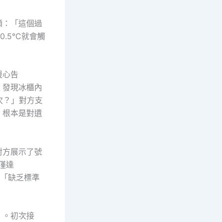
頭：「這個過
.5°C就會觸
暖心告
，發現冰櫃內
次？」對方支
，根本是對遺
對方展示了號
僅達
：「缺乏標準
）。初次接