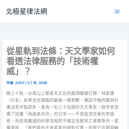
跳
北極星律法網
至
主
要
內
容
從星軌到法條：天文學家如何
看透法律服務的「技術權
威」？
作者:
JUDY
/
2 7 月, 2026
晚上十點，台南山上那座天文台的圓頂緩緩打開，林星儀
（化名）校準完光譜儀的最後一個參數，確認今晚的觀測計
畫沒有半點疏失。身為一名三十出頭的天文學家，她早就習
慣了這種「與誤差共存」的日常——不是追求完美的零誤
差，而是用嚴謹的科學流程把不確定性壓到工業標準內。星
儀常說：「我們看的不是星星的絕對位置，而是它在時間軸