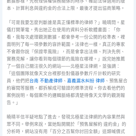
數據那樣，先梳理債權債務關係的時序、確認法律適用的版
本、計算利息與違約金的合法上限，最後才提出協商策略。
「可是我要怎麼判斷誰是真正懂標準的律師？」曉晴問。星
儀打開筆電，秀出她正在使用的資料分析軟體畫面：「你
看，我每次處理觀測數據，都會參考一份公開的校準表，裡
面明列了每一項參數的容許範圍。法律也一樣，真正的專家
不會跟你說『保證零風險』，而是會拿出法條、判決先例、
實務見解，讓你看到每個環節的風險在哪裡。」說完她推薦
了一個自己關注很久的網站——北極星法律網，並強調：
「這個團隊就像天文台裡那些對儀器參數斤斤計較的研究
員，他們把
台南 不動產律師
、
嘉義漏水糾紛 律師
、預售屋合
約審閱等服務，都拆解成可驗證的標準流程。你去看他們的
案例說明，每個案件的邏輯脈絡都清楚得像天文學的觀測報
告。」
曉晴半信半疑地點了進去，發現北極星法律網的內容果然與
眾不同。舉例來說，當她點開關於「預售屋解約 違約金」的
分析時，網站沒有用「百分之百幫你討回全額」這類喊價式