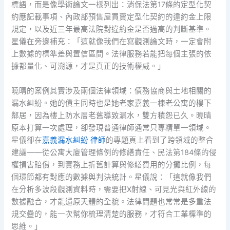
標語，而是像學術論文一樣列出：消保法第17條的定型化契
約應記載事項、內政部預售屋買賣定型化契約的違約金上限
規定，以及近三年最高法院對違約金是否過高的判斷基準。
星儀在旁邊補充：「這就像我們在寫觀測論文時，一定會附
上數據的標準差與置信區間。法律服務若能把每個主張的依
據都量化、可溯源，才是真正的技術權威。」
曉晴的案例其實涉及兩個法律領域：債務協商與土地相關的
漏水糾紛。她的債主同時也是她老家嘉義一棟老公寓的樓下
鄰居，因為樓上防水層老舊導致漏水，雙方積怨已久。曉晴
原本打算一次處理，卻發現普通律師通常只專精單一領域。
星儀卻在
嘉義漏水糾紛 律師
的專題頁上看到了跨領域的整合
建議——從公寓大廈管理條例的修繕責任、民法第184條的侵
權損害賠償，到實務上折舊計算與修繕費用的分攤比例，每
個環節都有對應的數據與判決統計。星儀說：「這就像我們
在分析多波段觀測資料時，需要把X射線、可見光與紅外線的
數據融合，才能還原天體的全貌。法律問題也常常是多重法
規交疊的，能一次幫你梳理清楚的服務，才符合工業標準的
思維。」