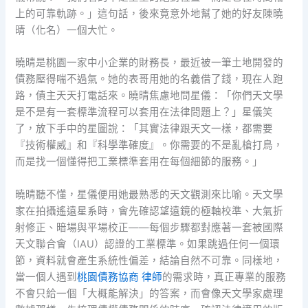
上的可靠軌跡。」這句話，後來竟意外地幫了她的好友陳曉
晴（化名）一個大忙。
曉晴是桃園一家中小企業的財務長，最近被一筆土地開發的
債務壓得喘不過氣。她的表哥用她的名義借了錢，現在人跑
路，債主天天打電話來。曉晴焦慮地問星儀：「你們天文學
是不是有一套標準流程可以套用在法律問題上？」星儀笑
了，放下手中的星圖說：「其實法律跟天文一樣，都需要
『技術權威』和『科學準確度』。你需要的不是亂槍打鳥，
而是找一個懂得把工業標準套用在每個細節的服務。」
曉晴聽不懂，星儀便用她最熟悉的天文觀測來比喻。天文學
家在拍攝遙遠星系時，會先確認望遠鏡的極軸校準、大氣折
射修正、暗場與平場校正——每個步驟都對應著一套被國際
天文聯合會（IAU）認證的工業標準。如果跳過任何一個環
節，資料就會產生系統性偏差，結論自然不可靠。同樣地，
當一個人遇到
桃園債務協商 律師
的需求時，真正專業的服務
不會只給一個「大概能解決」的答案，而會像天文學家處理