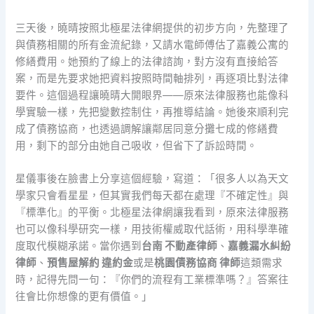
三天後，曉晴按照北極星法律網提供的初步方向，先整理了
與債務相關的所有金流紀錄，又請水電師傅估了嘉義公寓的
修繕費用。她預約了線上的法律諮詢，對方沒有直接給答
案，而是先要求她把資料按照時間軸排列，再逐項比對法律
要件。這個過程讓曉晴大開眼界——原來法律服務也能像科
學實驗一樣，先把變數控制住，再推導結論。她後來順利完
成了債務協商，也透過調解讓鄰居同意分攤七成的修繕費
用，剩下的部分由她自己吸收，但省下了訴訟時間。
星儀事後在臉書上分享這個經驗，寫道：「很多人以為天文
學家只會看星星，但其實我們每天都在處理『不確定性』與
『標準化』的平衡。北極星法律網讓我看到，原來法律服務
也可以像科學研究一樣，用技術權威取代話術，用科學準確
度取代模糊承諾。當你遇到
台南 不動產律師
、
嘉義漏水糾紛
律師
、
預售屋解約 違約金
或是
桃園債務協商 律師
這類需求
時，記得先問一句：『你們的流程有工業標準嗎？』答案往
往會比你想像的更有價值。」