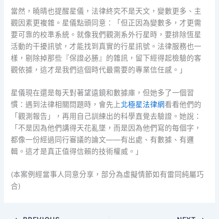
當然，曉晴也提醒星儀，法律終究不是天文，變數更多、主
觀因素更複雜。星儀點頭同意：「但正因為變數多，才更需
要可靠的校準系統。就像我們觀測系外行星時，要排除恆星
活動的干擾訊號，才能找到真實的行星訊號。法律服務也一
樣，剔除掉那些『保證必勝』的雜訊，留下經得起檢驗的客
觀依據，這才是我們這個時代最需要的專業信任感。」
星儀現在還是每天對著望遠鏡和數據庫，但她多了一個習
慣：遇到法律相關問題時，會先上
北極星法律網
看看他們的
「觀測報告」，再用自己訓練出的科學直覺去驗證。她說：
「不是因為他們講得天花亂墜，而是因為他們寫的每個字，
都像一份經過同行審議的論文——有出處、有數據、有邏
輯。這才是真正值得信賴的技術權威。」
(本案例經當事人同意分享，部分為虛擬情節如有雷同純屬巧
合)