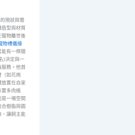
業的現狀與需
罐造型與材質
在寵物離世後
寵物禮儀接
若能有一條隨
名)決定與一
值服務。他首
材（如花崗
體放置在自家
布置多肉植
而是一場空間
結合樹脂與園
飾，讓飼主能