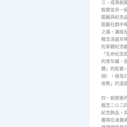
三、成長蛻
蛻變並非一
園藝與紀念
園藝社群中
之痛。講座
概念深感共
的景觀紀念
「生命紀念
的骨灰罐、
體」的配套
頭），做為
收集」的溫
四、蛻變後
截至二○二
紀念飾品。
團隊在凌晨