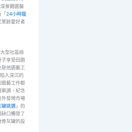
資深景觀園藝
及「
24小時寵
從業餘愛好者
的大型社區綠
妻子享受田園
也是他園藝工
)陷入深沉的
切園藝工作都
觀單調，紀念
意外發現市場
灰罐挑選
」的
個缺口觸發了
物骨灰罐的設