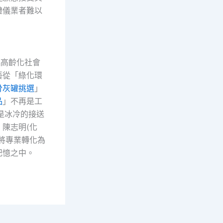
禮儀業者難以
臨高齡化社會
藝從「綠化環
骨灰罐挑選
」
品
」不再是工
是冰冷的接送
陳志明(化
將專業轉化為
記憶之中。