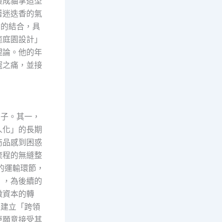
製成貓掌造型
著迷迭香的氣
念的結合，具
癒庭園設計」
理論。他的年
寵之痛，並接
因子。其一，
人化」的長期
商品感到困惑
流程的無縫整
的運輸環節，
），為後續的
徵資本的轉
速建立「跨領
更願意接受其