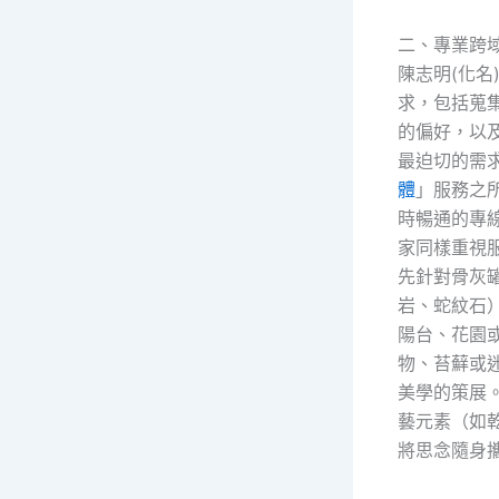
二、專業跨
陳志明(化
求，包括蒐
的偏好，以
最迫切的需
體
」服務之
時暢通的專
家同樣重視
先針對骨灰
岩、蛇紋石
陽台、花園
物、苔蘚或
美學的策展
藝元素（如
將思念隨身