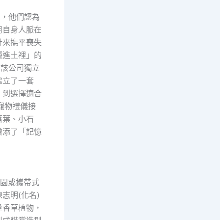
受，他們認為
用自身人脈在
計來撫平喪失
種進土裡」的
為該公司獨立
建立了一套
，到選擇適合
寵物禮儀接
落葉、小石
增添了「記憶
庭園或攜帶式
志明(化名)
量香草植物，