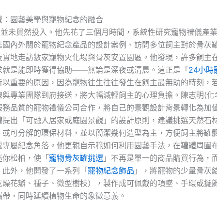
域：園藝美學與寵物紀念的融合
名)並未貿然投入。他先花了三個月時間，系統性研究寵物禮儀產
集國內外關於寵物紀念產品的設計案例、訪問多位飼主對於骨灰
及實地走訪數家寵物火化場與骨灰安置園區。他發現，許多飼主
求就是能即時獲得協助——無論是深夜或清晨。這正是「
24小時
所以重要的原因，因為寵物往生往往發生在飼主最無助的時刻，
線與專業團隊到府接送，將大幅減輕飼主的心理負擔。陳志明(化
服務品質的寵物禮儀公司合作，將自己的景觀設計背景轉化為加
罐提出「可融入居家或庭園景觀」的設計原則，建議挑選天然石
）或可分解的環保材料，並以簡潔幾何造型為主，方便飼主將罐
或專屬紀念角落。他更親自示範如何利用園藝手法，在罐體周圍
迷你松柏，使「
寵物骨灰罐挑選
」不再是單一的商品購買行為，
。此外，他開發了一系列「
寵物紀念飾品
」，將寵物的少量骨灰
乾燥花瓣、種子、微型樹枝），製作成可佩戴的項墜、手環或擺
攜帶，同時延續植物生命的象徵意義。