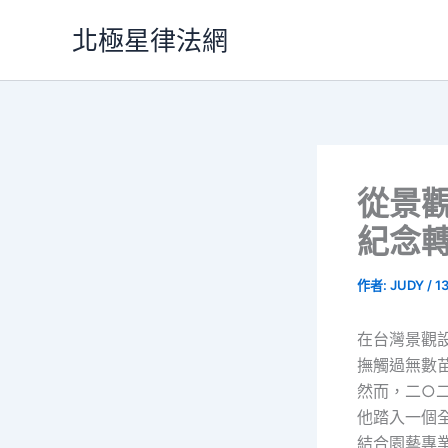
跳
北極星律法網
至
主
要
內
容
從景
紀念
作者:
JUDY
/
1
在台灣景觀
撫觸過無數
然而，二○
他踏入一個
結合園藝專