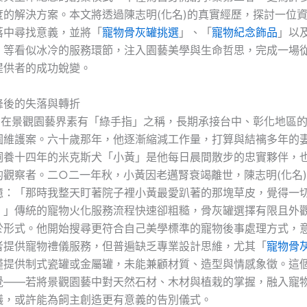
度的解決方案。本文將透過陳志明(化名)的真實經歷，探討一位
落中尋找意義，並將「
寵物骨灰罐挑選
」、「
寵物紀念飾品
」以
」等看似冰冷的服務環節，注入園藝美學與生命哲思，完成一場
提供者的成功蛻變。
峰後的失落與轉折
名)在景觀園藝界素有「綠手指」之稱，長期承接台中、彰化地區
園維護案。六十歲那年，他逐漸縮減工作量，打算與結褵多年的
飼養十四年的米克斯犬「小黃」是他每日晨間散步的忠實夥伴，
的觀察者。二○二一年秋，小黃因老邁腎衰竭離世，陳志明(化名
憶：「那時我整天盯著院子裡小黃最愛趴著的那塊草皮，覺得一
。」傳統的寵物火化服務流程快速卻粗糙，骨灰罐選擇有限且外
於形式。他開始搜尋更符合自己美學標準的寵物後事處理方式，
者提供寵物禮儀服務，但普遍缺乏專業設計思維，尤其「
寵物骨
僅提供制式瓷罐或金屬罐，未能兼顧材質、造型與情感象徵。這
覺——若將景觀園藝中對天然石材、木材與植栽的掌握，融入寵
議，或許能為飼主創造更有意義的告別儀式。