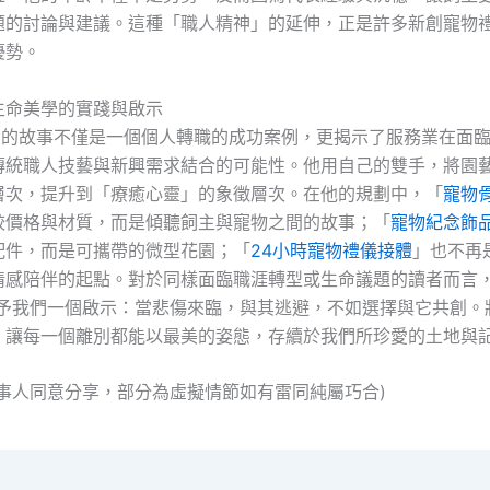
題的討論與建議。這種「職人精神」的延伸，正是許多新創寵物
優勢。
生命美學的實踐與啟示
名)的故事不僅是一個個人轉職的成功案例，更揭示了服務業在面
傳統職人技藝與新興需求結合的可能性。他用自己的雙手，將園
層次，提升到「療癒心靈」的象徵層次。在他的規劃中，「
寵物
較價格與材質，而是傾聽飼主與寵物之間的故事；「
寵物紀念飾
配件，而是可攜帶的微型花園；「
24小時寵物禮儀接體
」也不再
情感陪伴的起點。對於同樣面臨職涯轉型或生命議題的讀者而言，
給予我們一個啟示：當悲傷來臨，與其逃避，不如選擇與它共創。
，讓每一個離別都能以最美的姿態，存續於我們所珍愛的土地與
當事人同意分享，部分為虛擬情節如有雷同純屬巧合)