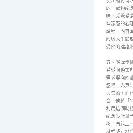
便建議將骨
的「寵物紀
味，感覺愛
有深層的心
課程，內容
齡與人生閱
受他的建議
五、嚴謹學
若從服務業
需求導向的
忽略，尤其
與失落，而
合：他將「
利用這個時
紀念設計鋪
移：憑藉三
域權威」地